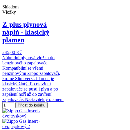
Skladom
Vložky
Z-plus plynová
náplň - klasický
plamen
245,00 Kč
Náhradní plynová vložka do
benzinového zapalovače.
Kompatibilní se všemi
benzinovými Zippo zapalovači,
kromě Slim verzí. Plamen je
klasický žlutý. Po otevření
zapalovače se pustí i plyn a po
zapálení hoří až do zavření
zapalovače. Nastavitelný plamen.
Přidat do košíku