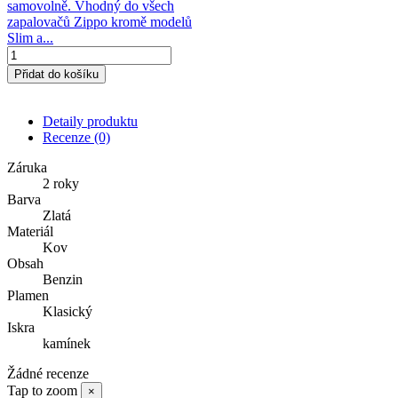
samovolně. Vhodný do všech
zapalovačů Zippo kromě modelů
Slim a...
Přidat do košíku
Detaily produktu
Recenze
(0)
Záruka
2 roky
Barva
Zlatá
Materiál
Kov
Obsah
Benzin
Plamen
Klasický
Iskra
kamínek
Žádné recenze
Tap to zoom
×