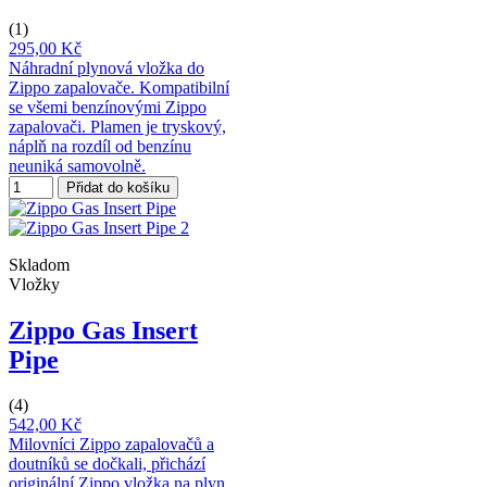
(1)
295,00 Kč
Náhradní plynová vložka do
Zippo zapalovače. Kompatibilní
se všemi benzínovými Zippo
zapalovači. Plamen je tryskový,
náplň na rozdíl od benzínu
neuniká samovolně.
Přidat do košíku
Skladom
Vložky
Zippo Gas Insert
Pipe
(4)
542,00 Kč
Milovníci Zippo zapalovačů a
doutníků se dočkali, přichází
originální Zippo vložka na plyn