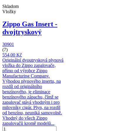
Skladom
Vložky
Zippo Gas Insert -
dvojtryskový
30901
(7)
554,00 Kč
Originální dvoutrysková plynová
vložka do Zippo zapalovače,
přímo od výrobce Zippo
Manufacturing Company.
Výhodou plynového insertu, na
rozdíl od originálního
benzínového, je eliminace
benzínového zápachu, čímž se
zapalovač stává vhodným i pro
milovníky cigár. Plyn, na rozdíl
od benzínu, neuniká samovolně.
Vhodný do všech Zippo
zapalovačů kromě modelů...