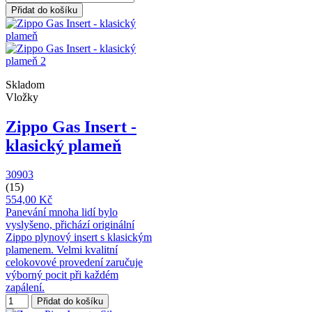
Přidat do košíku
Skladom
Vložky
Zippo Gas Insert -
klasický plameň
30903
(15)
554,00 Kč
Panevání mnoha lidí bylo
vyslyšeno, přichází originální
Zippo plynový insert s klasickým
plamenem. Velmi kvalitní
celokovové provedení zaručuje
výborný pocit při každém
zapálení.
Přidat do košíku