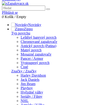
Přihlásit se
0
Košík
/
Empty
Novinky
Zippo
Typ povrchu
Leštěný barevný povrch
Chromované zapalovače
Antický povrch (Patina)
Matný povrch
Mosazné zapalovače
Pancer / Armor
Vystoupený povrch
Čisté
Značky / Značky
Harley Davidson
Jack Daniels
Jim Beam
Playboy
Hvězdné války
Seriály / Filmy
NHL
Armáda / Válka