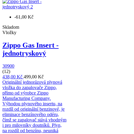
-61,00 Kč
Skladom
Vložky
Zippo Gas Insert -
jednotryskový
30900
(12)
438,00 Kč
499,00 Kč
Originální jednorázová plynová
vložka do zapalovače Zippo,
přímo od výrobce Zippo
Manufacturing Company.
Výhodou plynového insertu, na
rozdíl od originální benzinové, je
eliminace benzínového odéru,
čímž se zapalovač stává vhodným
i pro milovníky doutníků. Plyn,
na rozdíl od benzínu, neuniká