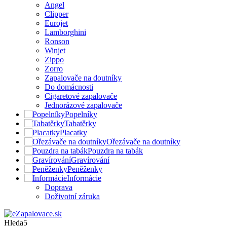
Angel
Clipper
Eurojet
Lamborghini
Ronson
Winjet
Zippo
Zorro
Zapalovače na doutníky
Do domácnosti
Cigaretové zapalovače
Jednorázové zapalovače
Popelníky
Tabatěrky
Placatky
Ořezávače na doutníky
Pouzdra na tabák
Gravírování
Peněženky
Informácie
Doprava
Doživotní záruka
Hleda5