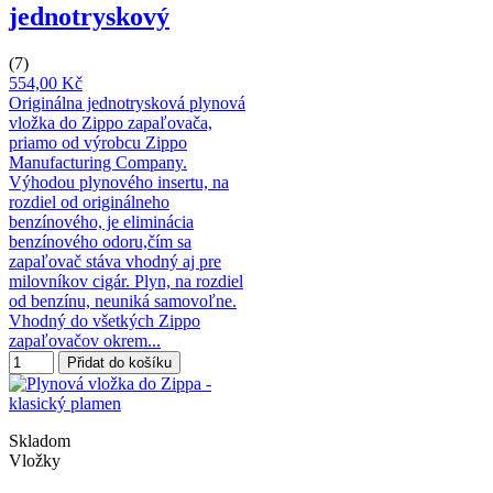
jednotryskový
(7)
554,00 Kč
Originálna jednotrysková plynová
vložka do Zippo zapaľovača,
priamo od výrobcu Zippo
Manufacturing Company.
Výhodou plynového insertu, na
rozdiel od originálneho
benzínového, je eliminácia
benzínového odoru,čím sa
zapaľovač stáva vhodný aj pre
milovníkov cigár. Plyn, na rozdiel
od benzínu, neuniká samovoľne.
Vhodný do všetkých Zippo
zapaľovačov okrem...
Přidat do košíku
Skladom
Vložky