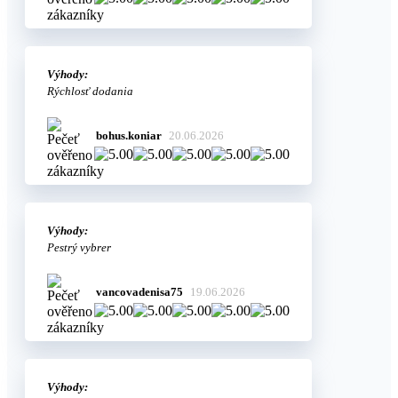
Výhody:
Rýchlosť dodania
bohus.koniar
20.06.2026
Výhody:
Pestrý vybrer
vancovadenisa75
19.06.2026
Výhody: