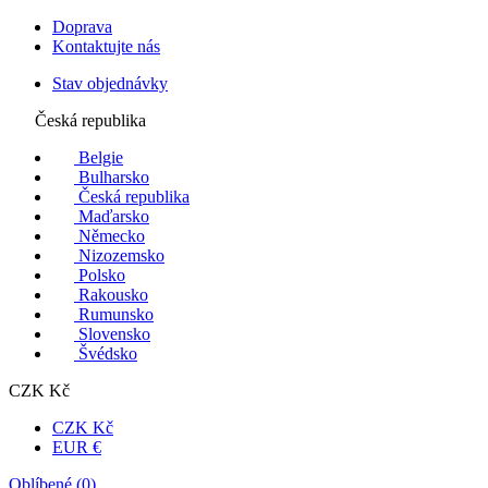
Doprava
Kontaktujte nás
Stav objednávky
Česká republika
Belgie
Bulharsko
Česká republika
Maďarsko
Německo
Nizozemsko
Polsko
Rakousko
Rumunsko
Slovensko
Švédsko
CZK Kč
CZK Kč
EUR €
Oblíbené (
0
)