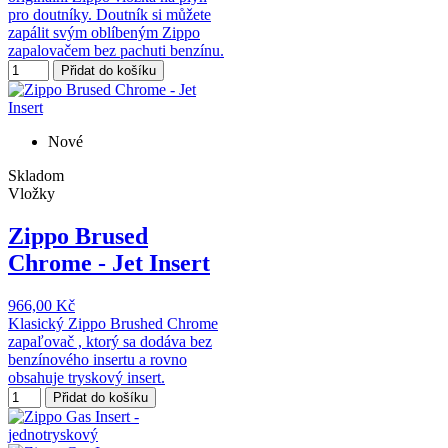
pro doutníky. Doutník si můžete
zapálit svým oblíbeným Zippo
zapalovačem bez pachuti benzínu.
Přidat do košíku
Nové
Skladom
Vložky
Zippo Brused
Chrome - Jet Insert
966,00 Kč
Klasický Zippo Brushed Chrome
zapaľovač , ktorý sa dodáva bez
benzínového insertu a rovno
obsahuje tryskový insert.
Přidat do košíku