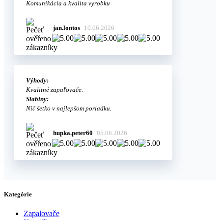
Komunikácia a kvalita vyrobku
jan.lontos
10.06.2026
Výhody:
Kvalitné zapaľovače.
Slabiny:
Nič šetko v najlepšom poriadku.
hupka.peter60
05.06.2026
Kategórie
Zapalovače