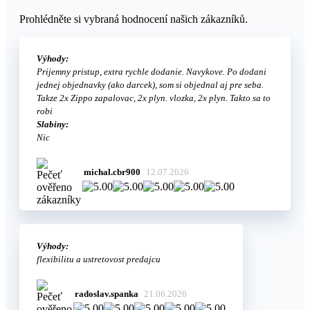
Prohlédněte si vybraná hodnocení našich zákazníků.
Výhody:
Prijemny pristup, extra rychle dodanie. Navykove. Po dodani
jednej objednavky (ako darcek), som si objednal aj pre seba.
Takze 2x Zippo zapalovac, 2x plyn. vlozka, 2x plyn. Takto sa to
robi
Slabiny:
Nic
michal.cbr900
12.07.2026
Výhody:
flexibilitu a ustretovost predajcu
radoslav.spanka
21.06.2026