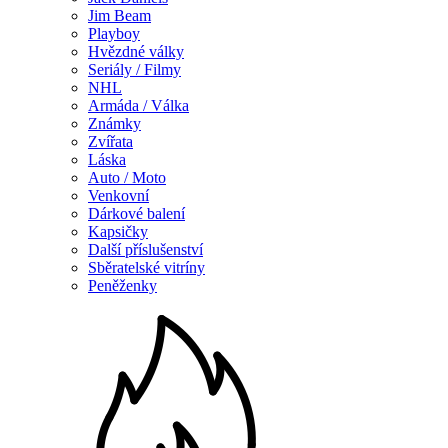
Jim Beam
Playboy
Hvězdné války
Seriály / Filmy
NHL
Armáda / Válka
Známky
Zvířata
Láska
Auto / Moto
Venkovní
Dárkové balení
Kapsičky
Další příslušenství
Sběratelské vitríny
Peněženky