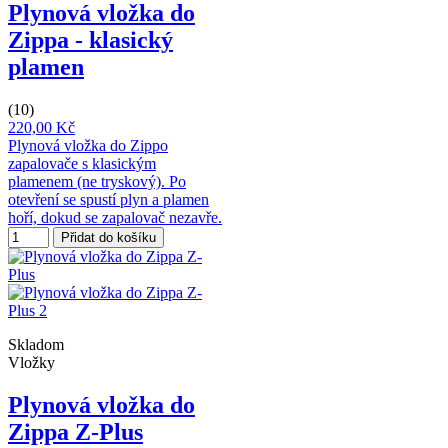
Plynová vložka do
Zippa - klasický
plamen
(10)
220,00 Kč
Plynová vložka do Zippo
zapalovače s klasickým
plamenem (ne tryskový). Po
otevření se spustí plyn a plamen
hoří, dokud se zapalovač nezavře.
Přidat do košíku
Skladom
Vložky
Plynová vložka do
Zippa Z-Plus