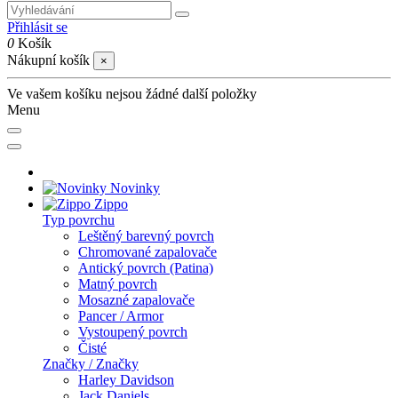
Přihlásit se
0
Košík
Nákupní košík
×
Ve vašem košíku nejsou žádné další položky
Menu
Novinky
Zippo
Typ povrchu
Leštěný barevný povrch
Chromované zapalovače
Antický povrch (Patina)
Matný povrch
Mosazné zapalovače
Pancer / Armor
Vystoupený povrch
Čisté
Značky / Značky
Harley Davidson
Jack Daniels