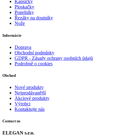
Kapsičky
Ploskačky
Popelníky
Řezáky na doutníky
Nože
Informácie
Doprava
Obchodní podmínky
GDPR - Zásady ochrany osobních údajů
Podrobně o cookies
Obchod
Nové produkty
Nejprodávanější
Akciové produkty
Výrobci
Kontaktujte nás
Contact us
ELEGAN s.r.o.