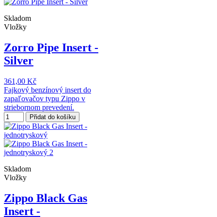
Skladom
Vložky
Zorro Pipe Insert -
Silver
361,00 Kč
Fajkový benzínový insert do
zapaľovačov typu Zippo v
striebornom prevedení.
Přidat do košíku
Skladom
Vložky
Zippo Black Gas
Insert -