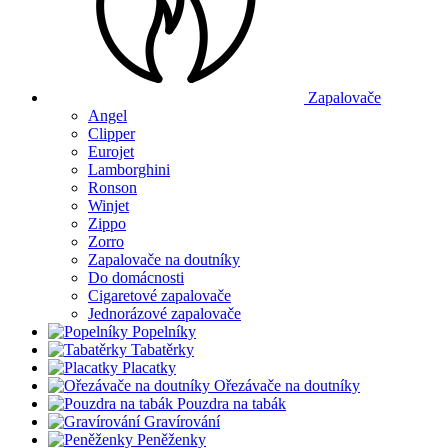
Zapalovače
Angel
Clipper
Eurojet
Lamborghini
Ronson
Winjet
Zippo
Zorro
Zapalovače na doutníky
Do domácnosti
Cigaretové zapalovače
Jednorázové zapalovače
Popelníky
Tabatěrky
Placatky
Ořezávače na doutníky
Pouzdra na tabák
Gravírování
Peněženky