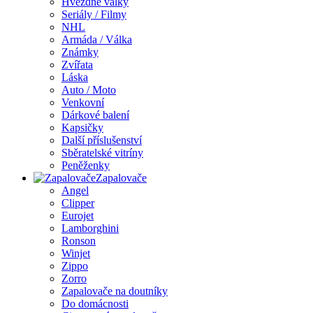
Hvězdné války
Seriály / Filmy
NHL
Armáda / Válka
Známky
Zvířata
Láska
Auto / Moto
Venkovní
Dárkové balení
Kapsičky
Další příslušenství
Sběratelské vitríny
Peněženky
Zapalovače
Angel
Clipper
Eurojet
Lamborghini
Ronson
Winjet
Zippo
Zorro
Zapalovače na doutníky
Do domácnosti