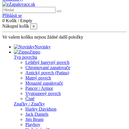
Přihlásit se
0
Košík
/
Empty
Nákupní košík
×
Ve vašem košíku nejsou žádné další položky
Novinky
Zippo
Typ povrchu
Leštěný barevný povrch
Chromované zapalovače
Antický povrch (Patina)
Matný povrch
Mosazné zapalovače
Pancer / Armor
Vystoupený povrch
Čisté
Značky / Značky
Harley Davidson
Jack Daniels
Jim Beam
Playboy