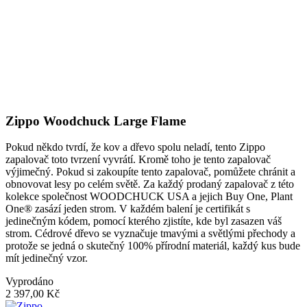
Zippo Woodchuck Large Flame
Pokud někdo tvrdí, že kov a dřevo spolu neladí, tento Zippo
zapalovač toto tvrzení vyvrátí. Kromě toho je tento zapalovač
výjimečný. Pokud si zakoupíte tento zapalovač, pomůžete chránit a
obnovovat lesy po celém světě. Za každý prodaný zapalovač z této
kolekce společnost WOODCHUCK USA a jejich Buy One, Plant
One® zasází jeden strom. V každém balení je certifikát s
jedinečným kódem, pomocí kterého zjistíte, kde byl zasazen váš
strom. Cédrové dřevo se vyznačuje tmavými a světlými přechody a
protože se jedná o skutečný 100% přírodní materiál, každý kus bude
mít jedinečný vzor.
Vyprodáno
2 397,00 Kč