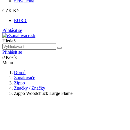
Slovenčina
CZK Kč
EUR €
Přihlásit se
Hleda5
Přihlásit se
0
Košík
Menu
Domů
Zapalovače
Zippo
Značky / Značky
Zippo Woodchuck Large Flame