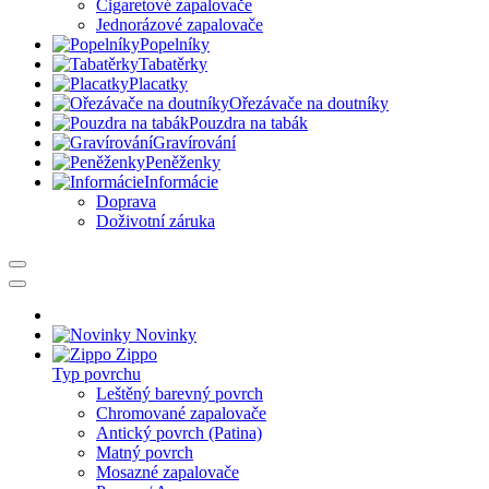
Cigaretové zapalovače
Jednorázové zapalovače
Popelníky
Tabatěrky
Placatky
Ořezávače na doutníky
Pouzdra na tabák
Gravírování
Peněženky
Informácie
Doprava
Doživotní záruka
Novinky
Zippo
Typ povrchu
Leštěný barevný povrch
Chromované zapalovače
Antický povrch (Patina)
Matný povrch
Mosazné zapalovače