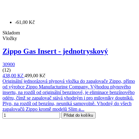
-61,00 Kč
Skladom
Vložky
Zippo Gas Insert - jednotryskový
30900
(12)
438,00 Kč
499,00 Kč
Originální jednorázová plynová vložka do zapalovače Zippo, přímo
od výrobce Zippo Manufacturing Company. Výhodou plynového
insertu, na rozdíl od originální benzinové, je eliminace benzínového
odéru, čímž se zapalovač stává vhodným i pro milovníky doutníků.
Plyn, na rozdíl od benzínu, neuniká samovolně. Vhodný do všech
zapalovačů Zippo kromě modelů Slim a...
Přidat do košíku