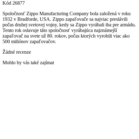
Kód
26877
Spoločnosť Zippo Manufacturing Company bola založená v roku
1932 v Bradforde, USA. Zippo zapaľovače sa najviac preslávili
počas druhej svetovej vojny, kedy sa Zippo vyrábali iba pre armádu.
Tento rok oslavuje táto spoločnosť vyrábajúca najznámejší
zapaľovač na svete už 80. rokov, počas ktorých vyrobili viac ako
500 miliónov zapaľovačov.
Žádné recenze
Mohlo by vás také zajímat