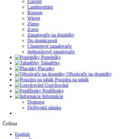
Eurojet
Lamborghini
Ronson
Winjet
Zippo
Zorro
Zapalovače na doutníky
Do domácnosti
Cigaretové zapalovače
Jednorázové zapalovače
Popelníky
Tabatěrky
Placatky
Ořezávače na doutníky
Pouzdra na tabák
Gravírování
Peněženky
Informácie
Doprava
Doživotní záruka
Čeština
English