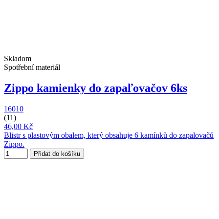
Skladom
Spotřební materiál
Zippo kamienky do zapaľovačov 6ks
16010
(11)
46,00 Kč
Blistr s plastovým obalem, který obsahuje 6 kamínků do zapalovačů
Zippo.
Přidat do košíku