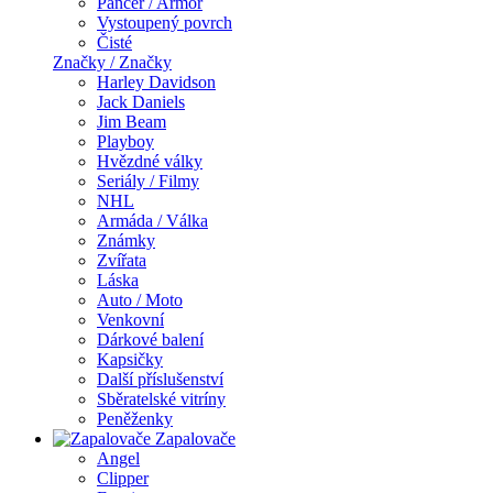
Pancer / Armor
Vystoupený povrch
Čisté
Značky / Značky
Harley Davidson
Jack Daniels
Jim Beam
Playboy
Hvězdné války
Seriály / Filmy
NHL
Armáda / Válka
Známky
Zvířata
Láska
Auto / Moto
Venkovní
Dárkové balení
Kapsičky
Další příslušenství
Sběratelské vitríny
Peněženky
Zapalovače
Angel
Clipper