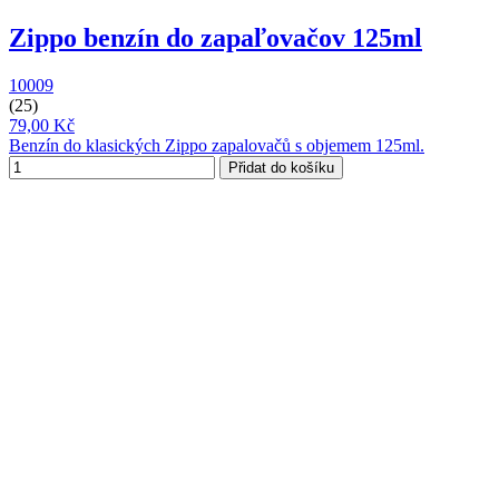
Zippo benzín do zapaľovačov 125ml
10009
(25)
79,00 Kč
Benzín do klasických Zippo zapalovačů s objemem 125ml.
Přidat do košíku