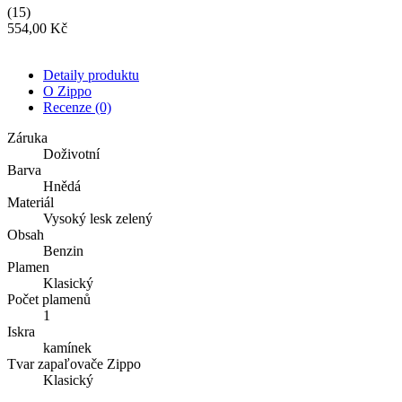
(15)
554,00 Kč
Detaily produktu
O Zippo
Recenze
(0)
Záruka
Doživotní
Barva
Hnědá
Materiál
Vysoký lesk zelený
Obsah
Benzin
Plamen
Klasický
Počet plamenů
1
Iskra
kamínek
Tvar zapaľovače Zippo
Klasický