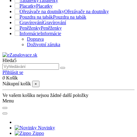
Tabatěrky
Placatky
Ořezávače na doutníky
Pouzdra na tabák
Gravírování
Peněženky
Informácie
Doprava
Doživotní záruka
Hleda5
Přihlásit se
0
Košík
Nákupní košík
×
Ve vašem košíku nejsou žádné další položky
Menu
Novinky
Zippo