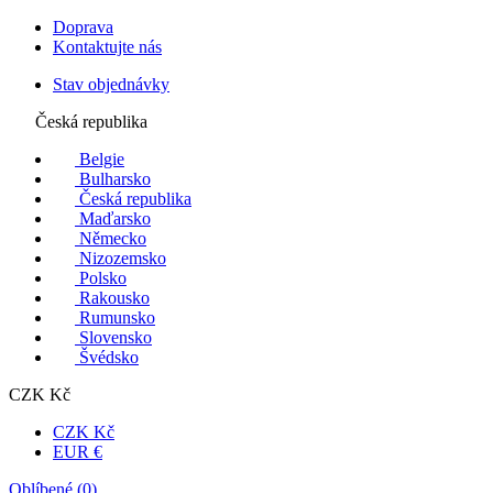
Doprava
Kontaktujte nás
Stav objednávky
Česká republika
Belgie
Bulharsko
Česká republika
Maďarsko
Německo
Nizozemsko
Polsko
Rakousko
Rumunsko
Slovensko
Švédsko
CZK Kč
CZK Kč
EUR €
Oblíbené (
0
)