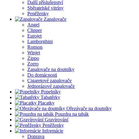
Další příslušenství
Sběratelské vitríny
Peněženky
Zapalovače
Angel
Clipper
Eurojet
Lamborghini
Ronson
Winjet
Zippo
Zorro
Zapalovače na doutníky
Do domácnosti
Cigaretové zapalovače
Jednorázové zapalovače
Popelníky
Tabatěrky
Placatky
Ořezávače na doutníky
Pouzdra na tabák
Gravírování
Peněženky
Informácie
Doprava