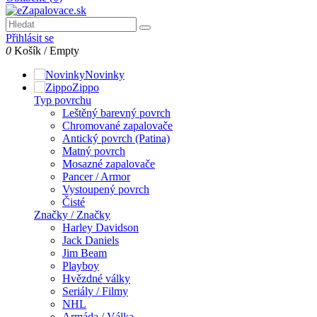
Přihlásit se
0
Košík
/
Empty
Novinky
Zippo
Typ povrchu
Leštěný barevný povrch
Chromované zapalovače
Antický povrch (Patina)
Matný povrch
Mosazné zapalovače
Pancer / Armor
Vystoupený povrch
Čisté
Značky / Značky
Harley Davidson
Jack Daniels
Jim Beam
Playboy
Hvězdné války
Seriály / Filmy
NHL
Armáda / Válka