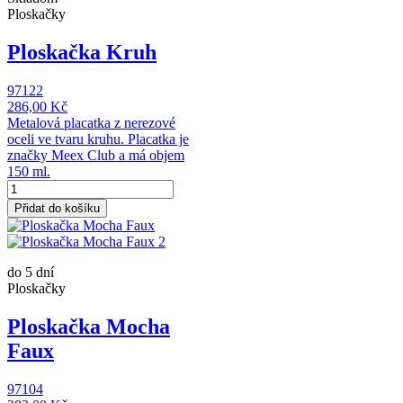
Ploskačky
Ploskačka Kruh
97122
286,00 Kč
Metalová placatka z nerezové
oceli ve tvaru kruhu. Placatka je
značky Meex Club a má objem
150 ml.
Přidat do košíku
do 5 dní
Ploskačky
Ploskačka Mocha
Faux
97104