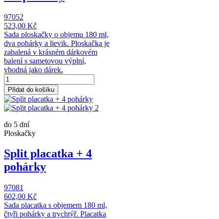
97052
523,00 Kč
Sada ploskačky o objemu 180 ml,
dva pohárky a lievik. Ploskačka je
zabalená v krásném dárkovém
balení s sametovou výplní,
vhodná jako dárek.
Přidat do košíku
do 5 dní
Ploskačky
Split placatka + 4
pohárky
97081
602,00 Kč
Sada placatka s objemem 180 ml,
čtyři pohárky a trychtýř. Placatka