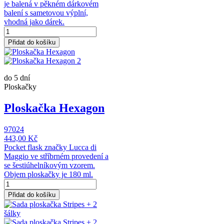
je balená v pěkném dárkovém
balení s sametovou výplní,
vhodná jako dárek.
Přidat do košíku
do 5 dní
Ploskačky
Ploskačka Hexagon
97024
443,00 Kč
Pocket flask značky Lucca di
Maggio ve stříbrném provedení a
se šestiúhelníkovým vzorem.
Objem ploskačky je 180 ml.
Přidat do košíku