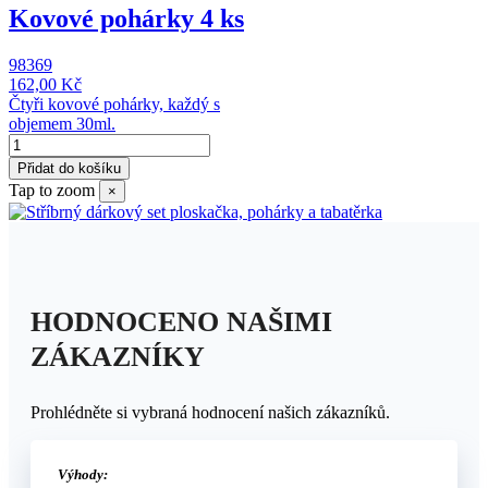
Kovové pohárky 4 ks
98369
162,00 Kč
Čtyři kovové pohárky, každý s
objemem 30ml.
Přidat do košíku
Tap to zoom
×
HODNOCENO NAŠIMI
ZÁKAZNÍKY
Prohlédněte si vybraná hodnocení našich zákazníků.
Výhody: