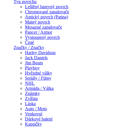
Typ povrchu
Leštěný barevný povrch
Chromované zapalovače
Antický povrch (Patina)
Matný povrch
Mosazné zapalovače
Pancer / Armor
Vystoupený povrch
Čisté
Značky / Značky
Harley Davidson
Jack Daniels
Jim Beam
Playboy
Hvězdné války
Seriály / Filmy
NHL
Armáda / Válka
Známky
Zvířata
Láska
Auto / Moto
Venkovní
Dárkové balení
Kapsičky