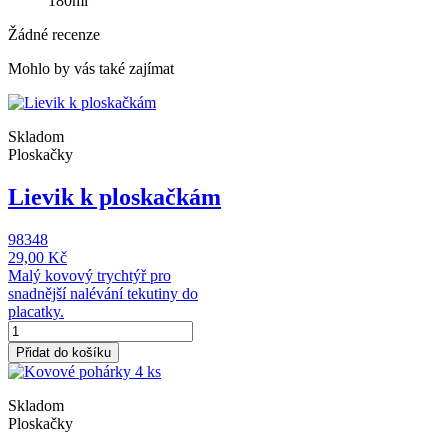
180ml
Žádné recenze
Mohlo by vás také zajímat
Skladom
Ploskačky
Lievik k ploskačkám
98348
29,00 Kč
Malý kovový trychtýř pro
snadnější nalévání tekutiny do
placatky.
Přidat do košíku
Skladom
Ploskačky