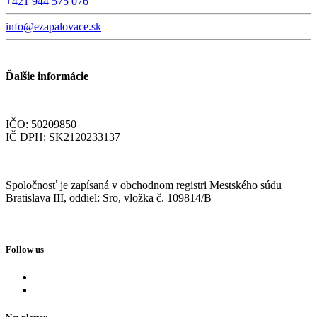
+421 944 575 076
info@ezapalovace.sk
Ďalšie informácie
IČO: 50209850
IČ DPH: SK2120233137
Spoločnosť je zapísaná v obchodnom registri Mestského súdu
Bratislava III, oddiel: Sro, vložka č. 109814/B
Follow us