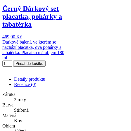
Černý Dárkový set
placatka, pohárky a
tabatěrka
469,00 Kč
Dárkové balení, ve kterém se
nachází placatka, dva pohárky a
tabatěrka. Placatka má objem 180
ml.
Přidat do košíku
Detaily produktu
Recenze
(0)
Záruka
2 roky
Barva
Stříbrná
Materiál
Kov
Objem