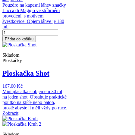
Pouzdro na kapesní láhev značky
Lucca di Maggio ve stříbrném
provedení, s motivem
švestkovice. Objem láhve je 180
ml.
Přidat do košíku
Skladom
Ploskačky
Ploskačka Shot
167,00 Kč
Mini placatka s objemem 30 ml
na jeden shot. Obsahuje praktické
poutko na klíče nebo batoh,
prostě abyste ji měli vždy po ruce.
Zobrazit
Skladom