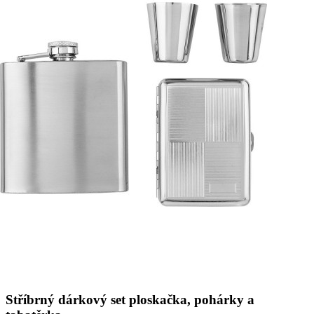
Stříbrný dárkový set ploskačka, pohárky a