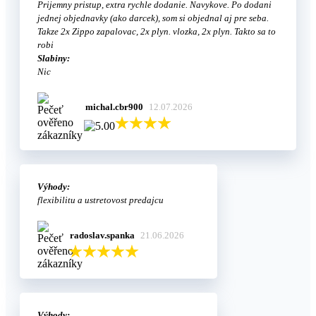
Prijemny pristup, extra rychle dodanie. Navykove. Po dodani
jednej objednavky (ako darcek), som si objednal aj pre seba.
Takze 2x Zippo zapalovac, 2x plyn. vlozka, 2x plyn. Takto sa to
robi
Slabiny:
Nic
michal.cbr900
12.07.2026
Výhody:
flexibilitu a ustretovost predajcu
radoslav.spanka
21.06.2026
Výhody: