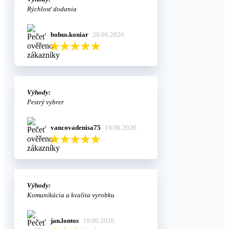
Rýchlosť dodania
bohus.koniar
20.06.2026
Výhody:
Pestrý vybrer
vancovadenisa75
19.06.2026
Výhody:
Komunikácia a kvalita vyrobku
jan.lontos
10.06.2026