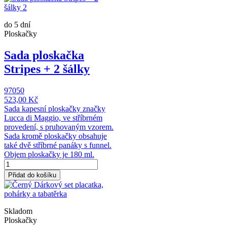
do 5 dní
Ploskačky
Sada ploskačka
Stripes + 2 šálky
97050
523,00 Kč
Sada kapesní ploskačky značky
Lucca di Maggio, ve stříbrném
provedení, s pruhovaným vzorem.
Sada kromě ploskačky obsahuje
také dvě stříbrné panáky s funnel.
Objem ploskačky je 180 ml.
Přidat do košíku
Skladom
Ploskačky