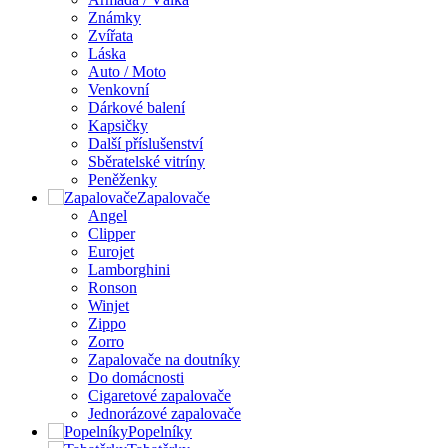
Známky
Zvířata
Láska
Auto / Moto
Venkovní
Dárkové balení
Kapsičky
Další příslušenství
Sběratelské vitríny
Peněženky
Zapalovače
Angel
Clipper
Eurojet
Lamborghini
Ronson
Winjet
Zippo
Zorro
Zapalovače na doutníky
Do domácnosti
Cigaretové zapalovače
Jednorázové zapalovače
Popelníky