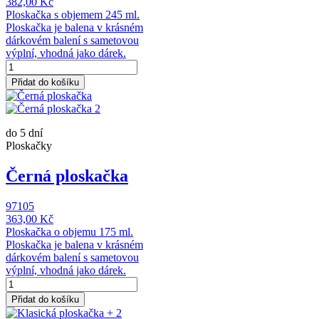
382,00 Kč
Ploskačka s objemem 245 ml.
Ploskačka je balena v krásném
dárkovém balení s sametovou
výplní, vhodná jako dárek.
Přidat do košíku
do 5 dní
Ploskačky
Černá ploskačka
97105
363,00 Kč
Ploskačka o objemu 175 ml.
Ploskačka je balena v krásném
dárkovém balení s sametovou
výplní, vhodná jako dárek.
Přidat do košíku