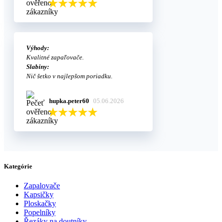
Výhody:
Kvalitné zapaľovače.
Slabiny:
Nič šetko v najlepšom poriadku.
hupka.peter60
05.06.2026
Kategórie
Zapalovače
Kapsičky
Ploskačky
Popelníky
Řezáky na doutníky