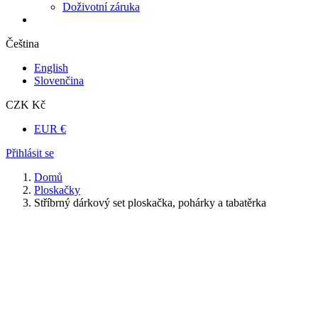
Doživotní záruka
Čeština
English
Slovenčina
CZK Kč
EUR €
Přihlásit se
Domů
Ploskačky
Stříbrný dárkový set ploskačka, pohárky a tabatěrka