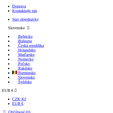
Doprava
Kontaktujte nás
Stav objednávky
Slovensko
Belgicko
Bulgaria
Česká republika
Holandsko
Maďarsko
Nemecko
Poľsko
Rakúsko
Rumunsko
Slovensko
Švédsko
EUR €
CZK Kč
EUR €
Obľúbené (
0
)