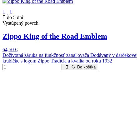
do 5 dní
Vystúpený povrch
Zippo King of the Road Emblem
64,50 €
Doživotná záruka na funkčnosť zapaľovača Dodávaný v darčekovej
krabičke s logom Zippo Tradícia a kvalita od roku 1932
Do košíka