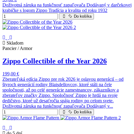
Doživotná záruka na funkčnosť zapaľovača Dodávaný v darčekovej
krabičke s logom Zippo Tradícia a kvalita od roku 1932
Do košíka
Skladom
Pancier / Armor
Zippo Collectible of the Year 2026
199,00 €
Zberateľská edícia Zippo pre rok 2026 je oslavou generácií – od
štyroch generácií rodiny Blaisdellovcov, ktoré stáli na čele
spoločnosti, až po celé generácie zamestnancov, zákazníkov a
zberateľov značky Zippo. Spoločnosť Zippo je hrdá na svoje
dedičstvo, ktoré už desaťročia spája rodiny po celom svete.
Doživotná záruka na funkčnosť zapaľovača Dodávaný v...
Do košíka
do 5 dní