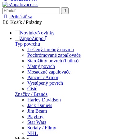
Prihlásiť sa
0
Košík
/
Prázdny
Novinky
Zippo
Typ povrchu
Leštený farebný povrch
Pochrómované zapaľovače
Starožitný povrch (Patina)
Matný povrch
Mosadzné zapalovače
Pancier / Armor
Vystúpený povrch
Čisté
Značky / Brands
Harley Davidson
Jack Daniels
Jim Beam
Playboy
Star Wars
Seriály / Filmy
NHL
Motívy