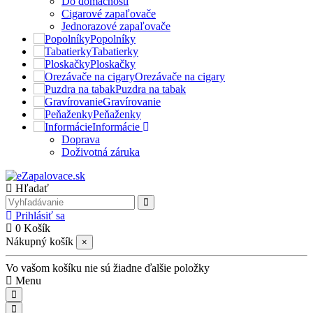
Do domácnosti
Cigarové zapaľovače
Jednorazové zapaľovače
Popolníky
Tabatierky
Ploskačky
Orezávače na cigary
Puzdra na tabak
Gravírovanie
Peňaženky
Informácie
Doprava
Doživotná záruka
Hľadať
Prihlásiť sa
0
Košík
Nákupný košík
×
Vo vašom košíku nie sú žiadne ďalšie položky
Menu