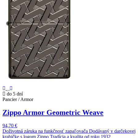
do 5 dní
Pancier / Armor
Zippo Armor Geometric Weave
94,70 €
Doživotná záruka na funkčnosť zapaľovača Dodávaný v darčekovej
krabičke s logom Zippo Tradícia a kvalita od roku 1932