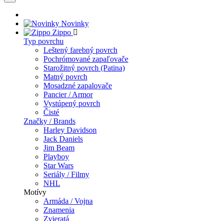
Novinky
Zippo
Typ povrchu
Leštený farebný povrch
Pochrómované zapaľovače
Starožitný povrch (Patina)
Matný povrch
Mosadzné zapalovače
Pancier / Armor
Vystúpený povrch
Čisté
Značky / Brands
Harley Davidson
Jack Daniels
Jim Beam
Playboy
Star Wars
Seriály / Filmy
NHL
Motívy
Armáda / Vojna
Znamenia
Zvieratá