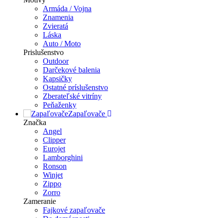
Armáda / Vojna
Znamenia
Zvieratá
Láska
Auto / Moto
Prislušenstvo
Outdoor
Darčekové balenia
Kapsičky
Ostatné príslušenstvo
Zberateľské vitríny
Peňaženky
Zapaľovače
Značka
Angel
Clipper
Eurojet
Lamborghini
Ronson
Winjet
Zippo
Zorro
Zameranie
Fajkové zapaľovače