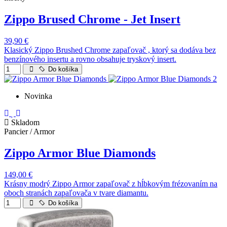
Zippo Brused Chrome - Jet Insert
39,90 €
Klasický Zippo Brushed Chrome zapaľovač , ktorý sa dodáva bez
benzínového insertu a rovno obsahuje tryskový insert.
Do košíka
Novinka
Skladom
Pancier / Armor
Zippo Armor Blue Diamonds
149,00 €
Krásny modrý Zippo Armor zapaľovač z hĺbkovým frézovaním na
oboch stranách zapaľovača v tvare diamantu.
Do košíka