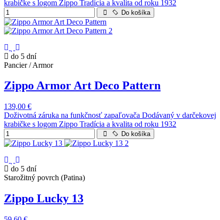
krabičke s logom Zippo Tradícia a kvalita od roku 1932
Do košíka
do 5 dní
Pancier / Armor
Zippo Armor Art Deco Pattern
139,00 €
Doživotná záruka na funkčnosť zapaľovača Dodávaný v darčekovej
krabičke s logom Zippo Tradícia a kvalita od roku 1932
Do košíka
do 5 dní
Starožitný povrch (Patina)
Zippo Lucky 13
59,60 €