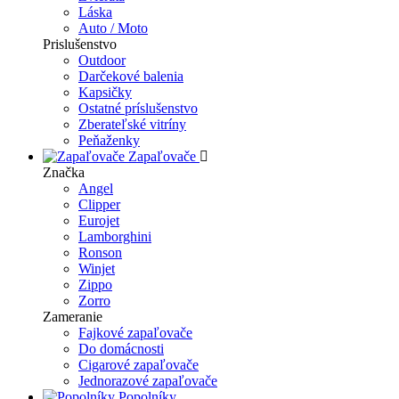
Láska
Auto / Moto
Prislušenstvo
Outdoor
Darčekové balenia
Kapsičky
Ostatné príslušenstvo
Zberateľské vitríny
Peňaženky
Zapaľovače
Značka
Angel
Clipper
Eurojet
Lamborghini
Ronson
Winjet
Zippo
Zorro
Zameranie
Fajkové zapaľovače
Do domácnosti
Cigarové zapaľovače
Jednorazové zapaľovače
Popolníky