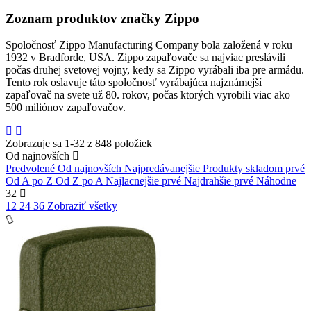
Zoznam produktov značky Zippo
Spoločnosť Zippo Manufacturing Company bola založená v roku
1932 v Bradforde, USA. Zippo zapaľovače sa najviac preslávili
počas druhej svetovej vojny, kedy sa Zippo vyrábali iba pre armádu.
Tento rok oslavuje táto spoločnosť vyrábajúca najznámejší
zapaľovač na svete už 80. rokov, počas ktorých vyrobili viac ako
500 miliónov zapaľovačov.
Zobrazuje sa 1-32 z 848 položiek
Od najnovších
Predvolené
Od najnovších
Najpredávanejšie
Produkty skladom prvé
Od A po Z
Od Z po A
Najlacnejšie prvé
Najdrahšie prvé
Náhodne
32
12
24
36
Zobraziť všetky