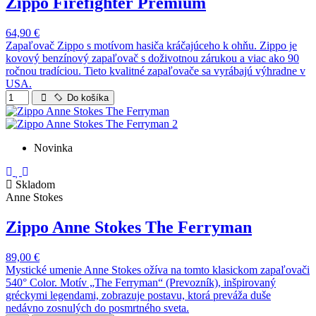
Zippo Firefighter Premium
64,90 €
Zapaľovač Zippo s motívom hasiča kráčajúceho k ohňu. Zippo je
kovový benzínový zapaľovač s doživotnou zárukou a viac ako 90
ročnou tradíciou. Tieto kvalitné zapaľovače sa vyrábajú výhradne v
USA.
Do košíka
Novinka
Skladom
Anne Stokes
Zippo Anne Stokes The Ferryman
89,00 €
Mystické umenie Anne Stokes ožíva na tomto klasickom zapaľovači
540° Color. Motív „The Ferryman“ (Prevozník), inšpirovaný
gréckymi legendami, zobrazuje postavu, ktorá preváža duše
nedávno zosnulých do posmrtného sveta.