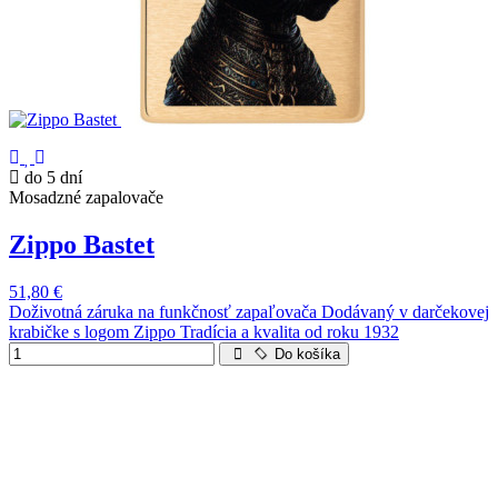
do 5 dní
Mosadzné zapalovače
Zippo Bastet
51,80 €
Doživotná záruka na funkčnosť zapaľovača Dodávaný v darčekovej
krabičke s logom Zippo Tradícia a kvalita od roku 1932
Do košíka