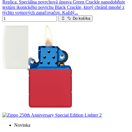
Replica. Špeciálna povrchová úprava Green Crackle napodobňuje
textúru ikonického povrchu Black Crackle, ktorý chránil mnohé z
týchto vojnových zapaľovačov. Každý...
Do košíka
Novinka