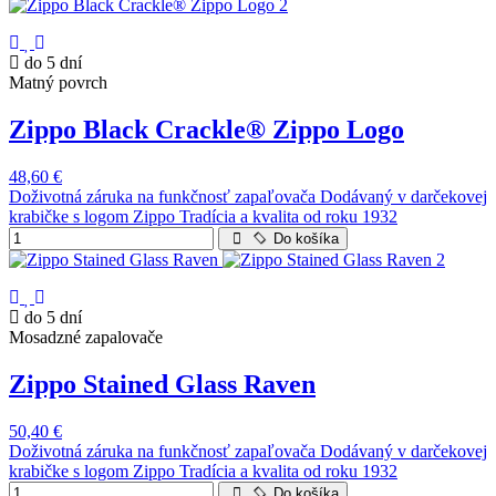
do 5 dní
Matný povrch
Zippo Black Crackle® Zippo Logo
48,60 €
Doživotná záruka na funkčnosť zapaľovača Dodávaný v darčekovej
krabičke s logom Zippo Tradícia a kvalita od roku 1932
Do košíka
do 5 dní
Mosadzné zapalovače
Zippo Stained Glass Raven
50,40 €
Doživotná záruka na funkčnosť zapaľovača Dodávaný v darčekovej
krabičke s logom Zippo Tradícia a kvalita od roku 1932
Do košíka