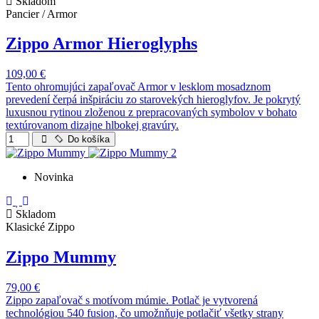
Skladom
Pancier / Armor
Zippo Armor Hieroglyphs
109,00 €
Tento ohromujúci zapaľovač Armor v lesklom mosadznom
prevedení čerpá inšpiráciu zo starovekých hieroglyfov. Je pokrytý
luxusnou rytinou zloženou z prepracovaných symbolov v bohato
textúrovanom dizajne hlbokej gravúry.
Do košíka
Novinka
Skladom
Klasické Zippo
Zippo Mummy
79,00 €
Zippo zapaľovač s motívom múmie. Potlač je vytvorená
technológiou 540 fusion, čo umožnňuje potlačiť všetky strany