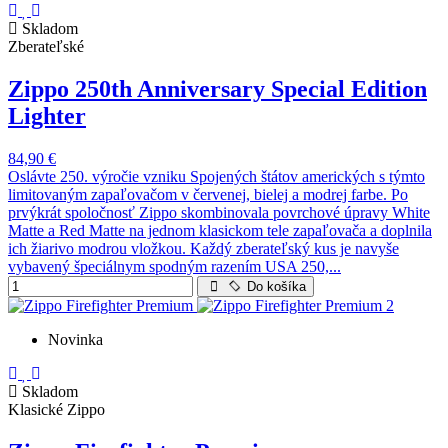
Skladom
Zberateľské
Zippo 250th Anniversary Special Edition
Lighter
84,90 €
Oslávte 250. výročie vzniku Spojených štátov amerických s týmto
limitovaným zapaľovačom v červenej, bielej a modrej farbe. Po
prvýkrát spoločnosť Zippo skombinovala povrchové úpravy White
Matte a Red Matte na jednom klasickom tele zapaľovača a doplnila
ich žiarivo modrou vložkou. Každý zberateľský kus je navyše
vybavený špeciálnym spodným razením USA 250,...
Do košíka
Novinka
Skladom
Klasické Zippo