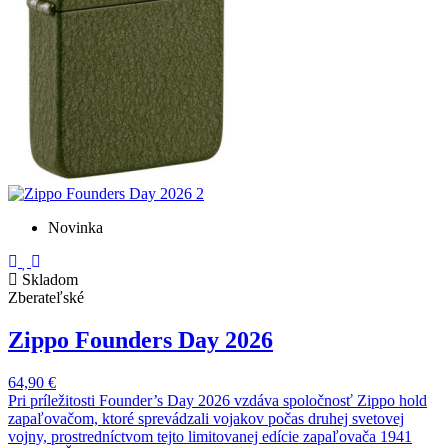
Novinka
Skladom
Zberateľské
Zippo Founders Day 2026
64,90 €
Pri príležitosti Founder’s Day 2026 vzdáva spoločnosť Zippo hold
zapaľovačom, ktoré sprevádzali vojakov počas druhej svetovej
vojny, prostredníctvom tejto limitovanej edície zapaľovača 1941