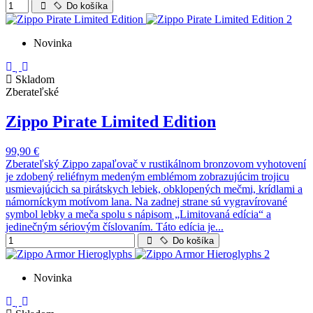
Do košíka
Novinka
Skladom
Zberateľské
Zippo Pirate Limited Edition
99,90 €
Zberateľský Zippo zapaľovač v rustikálnom bronzovom vyhotovení
je zdobený reliéfnym medeným emblémom zobrazujúcim trojicu
usmievajúcich sa pirátskych lebiek, obklopených mečmi, krídlami a
námorníckym motívom lana. Na zadnej strane sú vygravírované
symbol lebky a meča spolu s nápisom „Limitovaná edícia“ a
jedinečným sériovým číslovaním. Táto edícia je...
Do košíka
Novinka