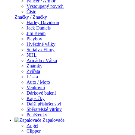
Pancer / Armor
Vystoupený povrch
Čisté
Značky / Značky
Harley Davidson
Jack Daniels
Jim Beam
Playboy
Hvězdné války
Seriály / Filmy
NHL
Armáda / Válka
Známky
Zvířata
Láska
Auto / Moto
Venkovní
Dárkové balení
Kapsičky
Další příslušenství
Sběratelské vitríny
Peněženky
Zapalovače
Angel
Clipper