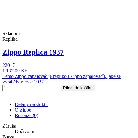
Skladom
Replika
Zippo Replica 1937
22017
1 137,00 Kč
Tento Zippo zapalovač je replikou Zippo zapalovačů, jaké se
vyráběly v roce 1937.
Přidat do košíku
Detaily produktu
O Zippo
Recenze
(0)
Záruka
Doživotní
Barva