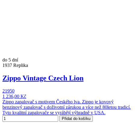
do 5 dní
1937 Replika
Zippo Vintage Czech Lion
21950
1 236,00 Kč
Zippo zapalovač s motivem Českého lva. Zippo je kovový
benzinový zapalovač s doživotní zárukou a více než 80letou tradicí.
Tyto kvalitní zapalovače se vyrábějí výhradně v USA.
Přidat do košíku