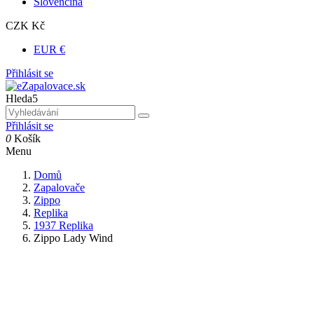
Slovenčina
CZK Kč
EUR €
Přihlásit se
Hleda5
Přihlásit se
0
Košík
Menu
Domů
Zapalovače
Zippo
Replika
1937 Replika
Zippo Lady Wind