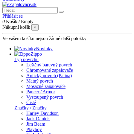
Přihlásit se
0
Košík
/
Empty
Nákupní košík
×
Ve vašem košíku nejsou žádné další položky
Novinky
Zippo
Typ povrchu
Leštěný barevný povrch
Chromované zapalovače
Antický povrch (Patina)
Matný povrch
Mosazné zapalovače
Pancer / Armor
Vystoupený povrch
Čisté
Značky / Značky
Harley Davidson
Jack Daniels
Jim Beam
Playboy