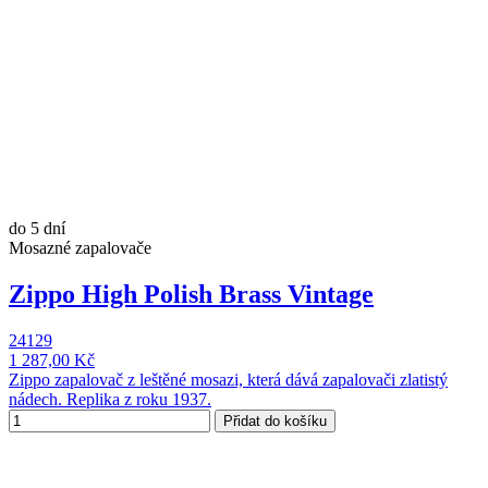
do 5 dní
Mosazné zapalovače
Zippo High Polish Brass Vintage
24129
1 287,00 Kč
Zippo zapalovač z leštěné mosazi, která dává zapalovači zlatistý
nádech. Replika z roku 1937.
Přidat do košíku