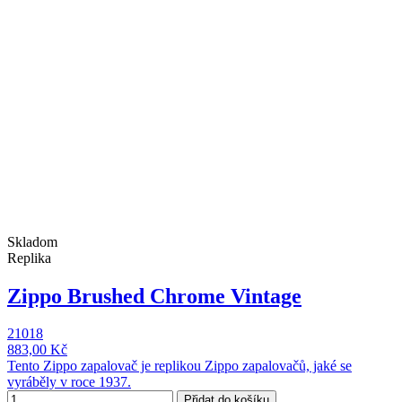
Skladom
Replika
Zippo Brushed Chrome Vintage
21018
883,00 Kč
Tento Zippo zapalovač je replikou Zippo zapalovačů, jaké se
vyráběly v roce 1937.
Přidat do košíku