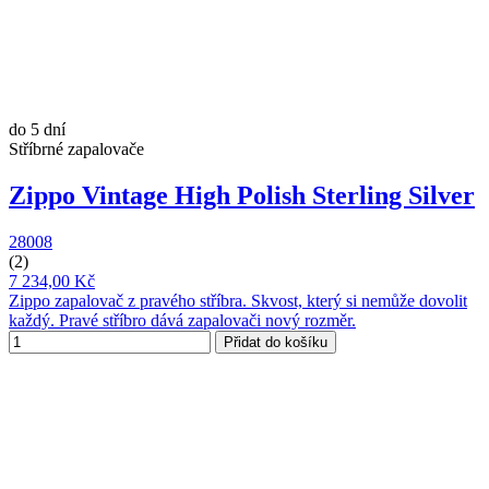
do 5 dní
Stříbrné zapalovače
Zippo Vintage High Polish Sterling Silver
28008
(2)
7 234,00 Kč
Zippo zapalovač z pravého stříbra. Skvost, který si nemůže dovolit
každý. Pravé stříbro dává zapalovači nový rozměr.
Přidat do košíku