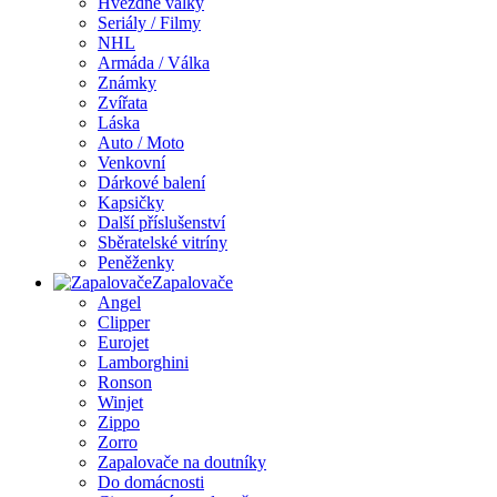
Hvězdné války
Seriály / Filmy
NHL
Armáda / Válka
Známky
Zvířata
Láska
Auto / Moto
Venkovní
Dárkové balení
Kapsičky
Další příslušenství
Sběratelské vitríny
Peněženky
Zapalovače
Angel
Clipper
Eurojet
Lamborghini
Ronson
Winjet
Zippo
Zorro
Zapalovače na doutníky
Do domácnosti