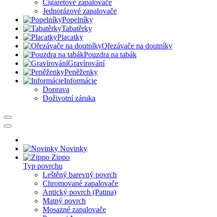
Cigaretové zapalovače
Jednorázové zapalovače
Popelníky
Tabatěrky
Placatky
Ořezávače na doutníky
Pouzdra na tabák
Gravírování
Peněženky
Informácie
Doprava
Doživotní záruka
Novinky
Zippo
Typ povrchu
Leštěný barevný povrch
Chromované zapalovače
Antický povrch (Patina)
Matný povrch
Mosazné zapalovače