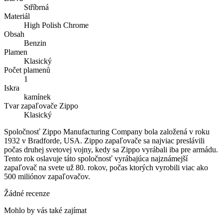
Stříbrná
Materiál
High Polish Chrome
Obsah
Benzin
Plamen
Klasický
Počet plamenů
1
Iskra
kamínek
Tvar zapaľovače Zippo
Klasický
Spoločnosť Zippo Manufacturing Company bola založená v roku
1932 v Bradforde, USA. Zippo zapaľovače sa najviac preslávili
počas druhej svetovej vojny, kedy sa Zippo vyrábali iba pre armádu.
Tento rok oslavuje táto spoločnosť vyrábajúca najznámejší
zapaľovač na svete už 80. rokov, počas ktorých vyrobili viac ako
500 miliónov zapaľovačov.
Žádné recenze
Mohlo by vás také zajímat