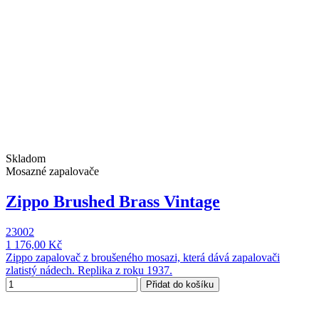
Skladom
Mosazné zapalovače
Zippo Brushed Brass Vintage
23002
1 176,00 Kč
Zippo zapalovač z broušeného mosazi, která dává zapalovači
zlatistý nádech. Replika z roku 1937.
Přidat do košíku