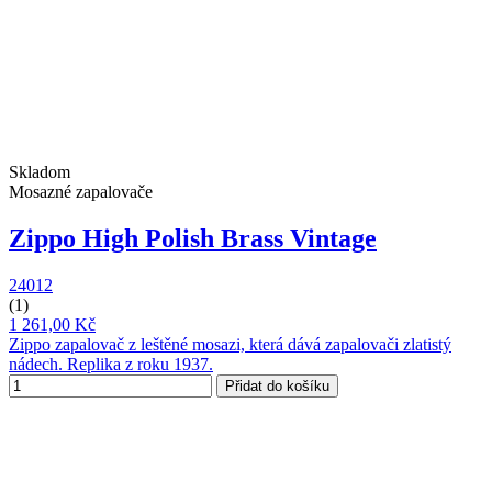
Skladom
Mosazné zapalovače
Zippo High Polish Brass Vintage
24012
(1)
1 261,00 Kč
Zippo zapalovač z leštěné mosazi, která dává zapalovači zlatistý
nádech. Replika z roku 1937.
Přidat do košíku