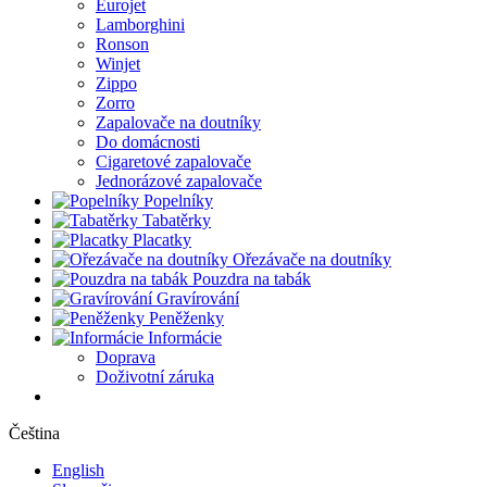
Eurojet
Lamborghini
Ronson
Winjet
Zippo
Zorro
Zapalovače na doutníky
Do domácnosti
Cigaretové zapalovače
Jednorázové zapalovače
Popelníky
Tabatěrky
Placatky
Ořezávače na doutníky
Pouzdra na tabák
Gravírování
Peněženky
Informácie
Doprava
Doživotní záruka
Čeština
English