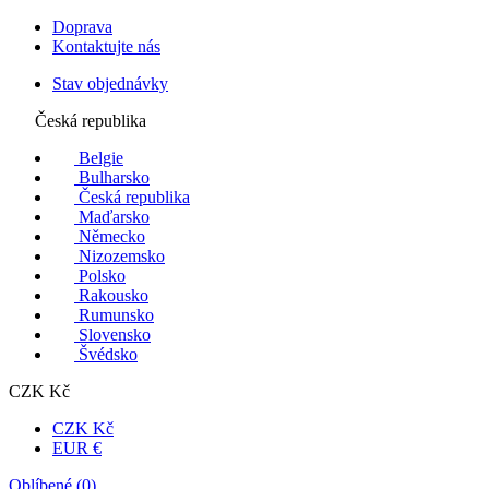
Doprava
Kontaktujte nás
Stav objednávky
Česká republika
Belgie
Bulharsko
Česká republika
Maďarsko
Německo
Nizozemsko
Polsko
Rakousko
Rumunsko
Slovensko
Švédsko
CZK Kč
CZK Kč
EUR €
Oblíbené (
0
)