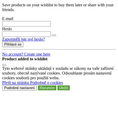
Save products on your wishlist to buy them later or share with your
friends.
E-mail
Heslo
Zapomněli jste své heslo?
Přihlásit se
No account? Create one here
Product added to wishlist
Tyto webové stránky ukládají v souladu se zákony na vaše zařízení
soubory, obecně nazývané cookies. Odsouhlaste prosím nastavení
cookies souborů pro použití webu.
Přejít na stránku Podrobně o cookies
Podrobné nastavení
Rozumím
Uložit
Filters:
Clear
In stock
In stock
2