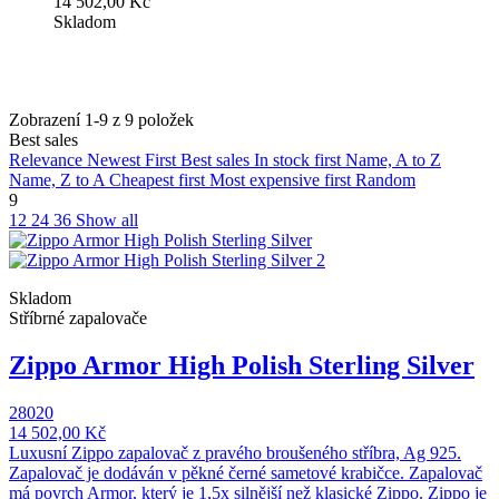
14 502,00 Kč
Skladom
Zobrazení 1-9 z 9 položek
Best sales
Relevance
Newest First
Best sales
In stock first
Name, A to Z
Name, Z to A
Cheapest first
Most expensive first
Random
9
12
24
36
Show all
Skladom
Stříbrné zapalovače
Zippo Armor High Polish Sterling Silver
28020
14 502,00 Kč
Luxusní Zippo zapalovač z pravého broušeného stříbra, Ag 925.
Zapalovač je dodáván v pěkné černé sametové krabičce. Zapalovač
má povrch Armor, který je 1,5x silnější než klasické Zippo. Zippo je