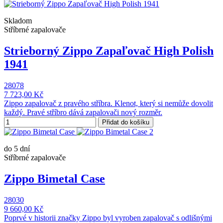
Skladom
Stříbrné zapalovače
Strieborný Zippo Zapaľovač High Polish
1941
28078
7 723,00 Kč
Zippo zapalovač z pravého stříbra. Klenot, který si nemůže dovolit
každý. Pravé stříbro dává zapalovači nový rozměr.
Přidat do košíku
do 5 dní
Stříbrné zapalovače
Zippo Bimetal Case
28030
9 660,00 Kč
Poprvé v historii značky Zippo byl vyroben zapalovač s odlišnými