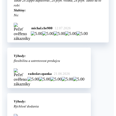
Takze 2x Zippo zapalovac, 2x plyn. vlozka, 2x plyn. Takto sa to
robi
Slabiny:
Nic
michal.cbr900
12.07.2026
Výhody:
flexibilitu a ustretovost predajcu
radoslav.spanka
21.06.2026
Výhody:
Rýchlosť dodania