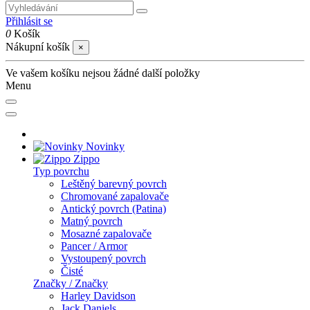
Přihlásit se
0
Košík
Nákupní košík
×
Ve vašem košíku nejsou žádné další položky
Menu
Novinky
Zippo
Typ povrchu
Leštěný barevný povrch
Chromované zapalovače
Antický povrch (Patina)
Matný povrch
Mosazné zapalovače
Pancer / Armor
Vystoupený povrch
Čisté
Značky / Značky
Harley Davidson
Jack Daniels