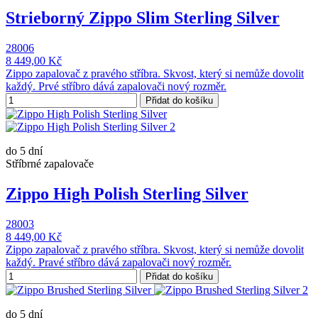
Strieborný Zippo Slim Sterling Silver
28006
8 449,00 Kč
Zippo zapalovač z pravého stříbra. Skvost, který si nemůže dovolit
každý. Prvé stříbro dává zapalovači nový rozměr.
Přidat do košíku
do 5 dní
Stříbrné zapalovače
Zippo High Polish Sterling Silver
28003
8 449,00 Kč
Zippo zapalovač z pravého stříbra. Skvost, který si nemůže dovolit
každý. Pravé stříbro dává zapalovači nový rozměr.
Přidat do košíku
do 5 dní