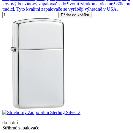
kovový benzínový zapalovač s doživotní zárukou a více než 80letou
tradicí. Tyto kvalitní zapalovače se vyrábějí výhradně v USA.
Přidat do košíku
do 5 dní
Stříbrné zapalovače