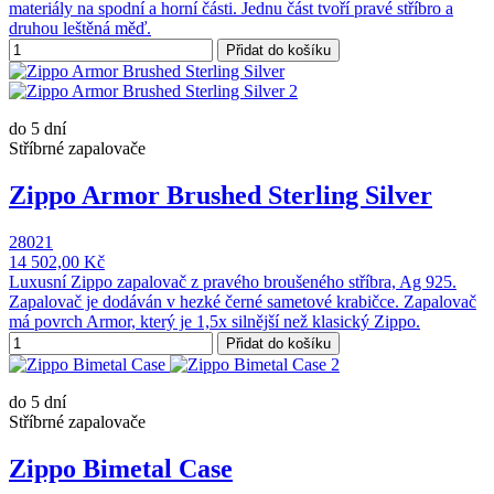
materiály na spodní a horní části. Jednu část tvoří pravé stříbro a
druhou leštěná měď.
Přidat do košíku
do 5 dní
Stříbrné zapalovače
Zippo Armor Brushed Sterling Silver
28021
14 502,00 Kč
Luxusní Zippo zapalovač z pravého broušeného stříbra, Ag 925.
Zapalovač je dodáván v hezké černé sametové krabičce. Zapalovač
má povrch Armor, který je 1,5x silnější než klasický Zippo.
Přidat do košíku
do 5 dní
Stříbrné zapalovače
Zippo Bimetal Case