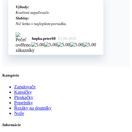
Výhody:
Kvalitné zapaľovače.
Slabiny:
Nič šetko v najlepšom poriadku.
hupka.peter60
05.06.2026
Kategórie
Zapalovače
Kapsičky
Ploskačky
Popelníky
Řezáky na doutníky
Nože
Informácie