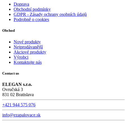
Doprava
Obchodní podmínky
GDPR - Zásady ochrany osobních údajů
Podrobně o cookies
Obchod
Nové produkty
Nejprodávanější
Akciové produkty
Výrobci
Kontaktujte nás
Contact us
ELEGAN s.r.o.
Ovručská 3
831 02 Bratislava
+421 944 575 076
info@ezapalovace.sk