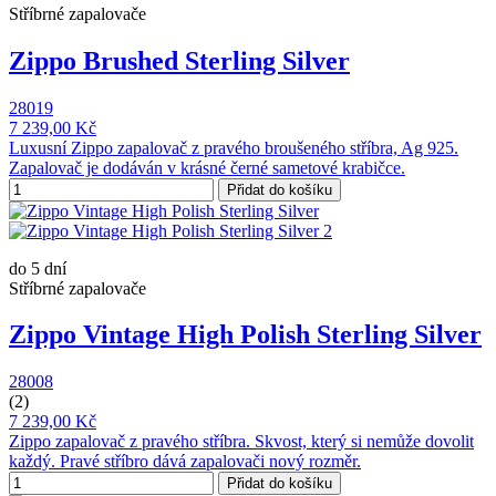
Stříbrné zapalovače
Zippo Brushed Sterling Silver
28019
7 239,00 Kč
Luxusní Zippo zapalovač z pravého broušeného stříbra, Ag 925.
Zapalovač je dodáván v krásné černé sametové krabičce.
Přidat do košíku
do 5 dní
Stříbrné zapalovače
Zippo Vintage High Polish Sterling Silver
28008
(2)
7 239,00 Kč
Zippo zapalovač z pravého stříbra. Skvost, který si nemůže dovolit
každý. Pravé stříbro dává zapalovači nový rozměr.
Přidat do košíku