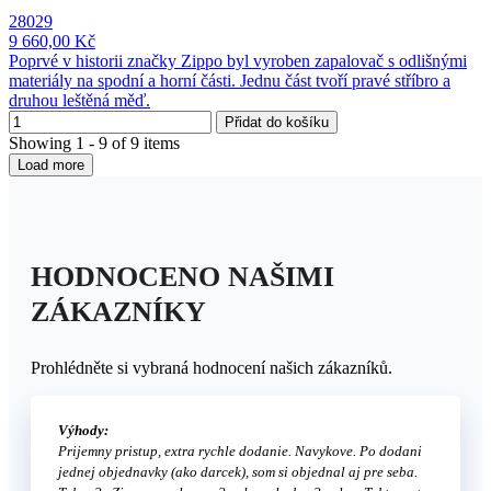
28029
9 660,00 Kč
Poprvé v historii značky Zippo byl vyroben zapalovač s odlišnými
materiály na spodní a horní části. Jednu část tvoří pravé stříbro a
druhou leštěná měď.
Přidat do košíku
Showing 1 - 9 of 9 items
Load more
HODNOCENO NAŠIMI
ZÁKAZNÍKY
Prohlédněte si vybraná hodnocení našich zákazníků.
Výhody:
Prijemny pristup, extra rychle dodanie. Navykove. Po dodani
jednej objednavky (ako darcek), som si objednal aj pre seba.