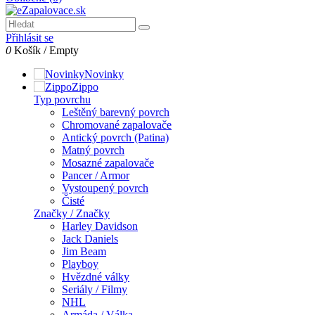
Přihlásit se
0
Košík
/
Empty
Novinky
Zippo
Typ povrchu
Leštěný barevný povrch
Chromované zapalovače
Antický povrch (Patina)
Matný povrch
Mosazné zapalovače
Pancer / Armor
Vystoupený povrch
Čisté
Značky / Značky
Harley Davidson
Jack Daniels
Jim Beam
Playboy
Hvězdné války
Seriály / Filmy
NHL
Armáda / Válka