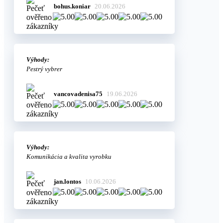
bohus.koniar
20.06.2026
Výhody:
Pestrý vybrer
vancovadenisa75
19.06.2026
Výhody:
Komunikácia a kvalita vyrobku
jan.lontos
10.06.2026