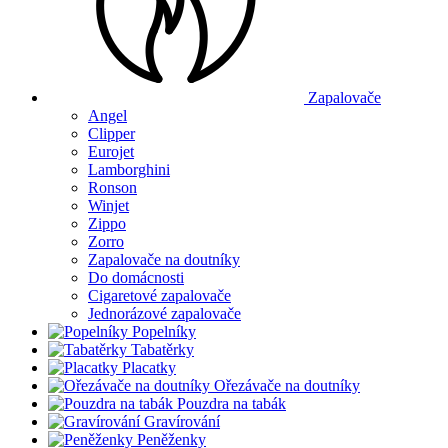
Zapalovače
Angel
Clipper
Eurojet
Lamborghini
Ronson
Winjet
Zippo
Zorro
Zapalovače na doutníky
Do domácnosti
Cigaretové zapalovače
Jednorázové zapalovače
Popelníky
Tabatěrky
Placatky
Ořezávače na doutníky
Pouzdra na tabák
Gravírování
Peněženky