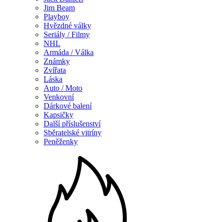
Jim Beam
Playboy
Hvězdné války
Seriály / Filmy
NHL
Armáda / Válka
Známky
Zvířata
Láska
Auto / Moto
Venkovní
Dárkové balení
Kapsičky
Další příslušenství
Sběratelské vitríny
Peněženky