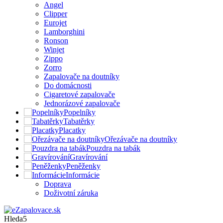
Angel
Clipper
Eurojet
Lamborghini
Ronson
Winjet
Zippo
Zorro
Zapalovače na doutníky
Do domácnosti
Cigaretové zapalovače
Jednorázové zapalovače
Popelníky
Tabatěrky
Placatky
Ořezávače na doutníky
Pouzdra na tabák
Gravírování
Peněženky
Informácie
Doprava
Doživotní záruka
Hleda5