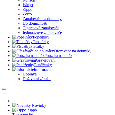
Ronson
Winjet
Zippo
Zorro
Zapalovače na doutníky
Do domácnosti
Cigaretové zapalovače
Jednorázové zapalovače
Popelníky
Tabatěrky
Placatky
Ořezávače na doutníky
Pouzdra na tabák
Gravírování
Peněženky
Informácie
Doprava
Doživotní záruka
Novinky
Zippo
Typ povrchu