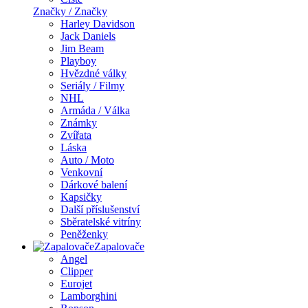
Značky / Značky
Harley Davidson
Jack Daniels
Jim Beam
Playboy
Hvězdné války
Seriály / Filmy
NHL
Armáda / Válka
Známky
Zvířata
Láska
Auto / Moto
Venkovní
Dárkové balení
Kapsičky
Další příslušenství
Sběratelské vitríny
Peněženky
Zapalovače
Angel
Clipper
Eurojet
Lamborghini