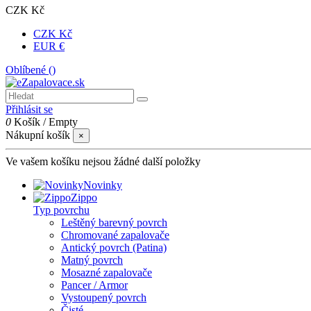
CZK Kč
CZK Kč
EUR €
Oblíbené (
)
Přihlásit se
0
Košík
/
Empty
Nákupní košík
×
Ve vašem košíku nejsou žádné další položky
Novinky
Zippo
Typ povrchu
Leštěný barevný povrch
Chromované zapalovače
Antický povrch (Patina)
Matný povrch
Mosazné zapalovače
Pancer / Armor
Vystoupený povrch
Čisté