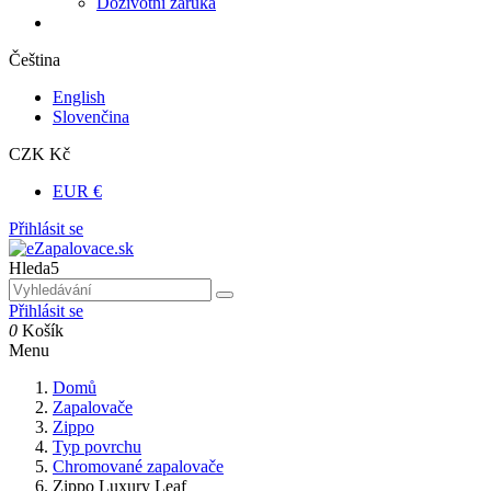
Doživotní záruka
Čeština
English
Slovenčina
CZK Kč
EUR €
Přihlásit se
Hleda5
Přihlásit se
0
Košík
Menu
Domů
Zapalovače
Zippo
Typ povrchu
Chromované zapalovače
Zippo Luxury Leaf