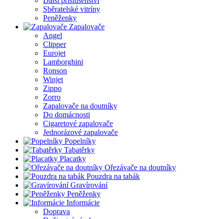
Další příslušenství
Sběratelské vitríny
Peněženky
Zapalovače
Angel
Clipper
Eurojet
Lamborghini
Ronson
Winjet
Zippo
Zorro
Zapalovače na doutníky
Do domácnosti
Cigaretové zapalovače
Jednorázové zapalovače
Popelníky
Tabatěrky
Placatky
Ořezávače na doutníky
Pouzdra na tabák
Gravírování
Peněženky
Informácie
Doprava