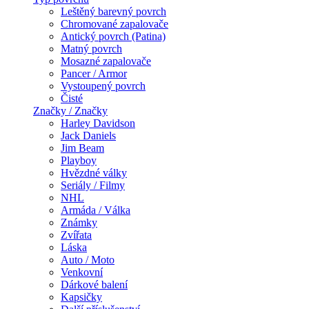
Leštěný barevný povrch
Chromované zapalovače
Antický povrch (Patina)
Matný povrch
Mosazné zapalovače
Pancer / Armor
Vystoupený povrch
Čisté
Značky / Značky
Harley Davidson
Jack Daniels
Jim Beam
Playboy
Hvězdné války
Seriály / Filmy
NHL
Armáda / Válka
Známky
Zvířata
Láska
Auto / Moto
Venkovní
Dárkové balení
Kapsičky