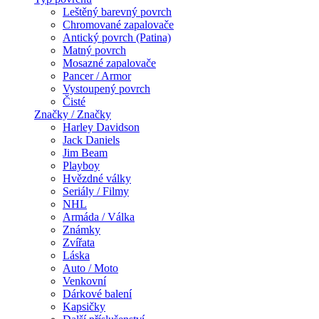
Leštěný barevný povrch
Chromované zapalovače
Antický povrch (Patina)
Matný povrch
Mosazné zapalovače
Pancer / Armor
Vystoupený povrch
Čisté
Značky / Značky
Harley Davidson
Jack Daniels
Jim Beam
Playboy
Hvězdné války
Seriály / Filmy
NHL
Armáda / Válka
Známky
Zvířata
Láska
Auto / Moto
Venkovní
Dárkové balení
Kapsičky