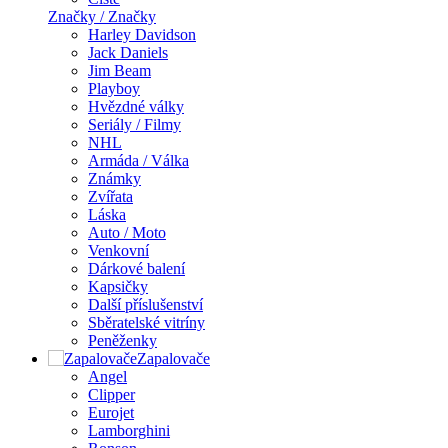
Značky / Značky
Harley Davidson
Jack Daniels
Jim Beam
Playboy
Hvězdné války
Seriály / Filmy
NHL
Armáda / Válka
Známky
Zvířata
Láska
Auto / Moto
Venkovní
Dárkové balení
Kapsičky
Další příslušenství
Sběratelské vitríny
Peněženky
Zapalovače
Angel
Clipper
Eurojet
Lamborghini