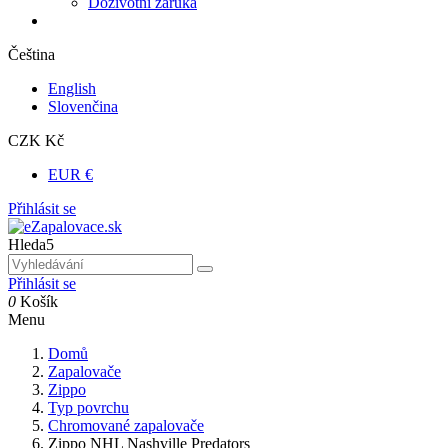
Doživotní záruka
Čeština
English
Slovenčina
CZK Kč
EUR €
Přihlásit se
Hleda5
Přihlásit se
0
Košík
Menu
Domů
Zapalovače
Zippo
Typ povrchu
Chromované zapalovače
Zippo NHL Nashville Predators