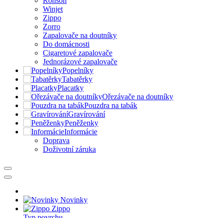
Ronson
Winjet
Zippo
Zorro
Zapalovače na doutníky
Do domácnosti
Cigaretové zapalovače
Jednorázové zapalovače
Popelníky
Tabatěrky
Placatky
Ořezávače na doutníky
Pouzdra na tabák
Gravírování
Peněženky
Informácie
Doprava
Doživotní záruka
Novinky
Zippo
Typ povrchu