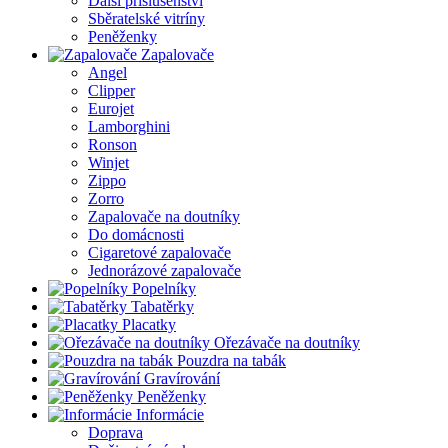
Další příslušenství
Sběratelské vitríny
Peněženky
Zapalovače
Angel
Clipper
Eurojet
Lamborghini
Ronson
Winjet
Zippo
Zorro
Zapalovače na doutníky
Do domácnosti
Cigaretové zapalovače
Jednorázové zapalovače
Popelníky
Tabatěrky
Placatky
Ořezávače na doutníky
Pouzdra na tabák
Gravírování
Peněženky
Informácie
Doprava