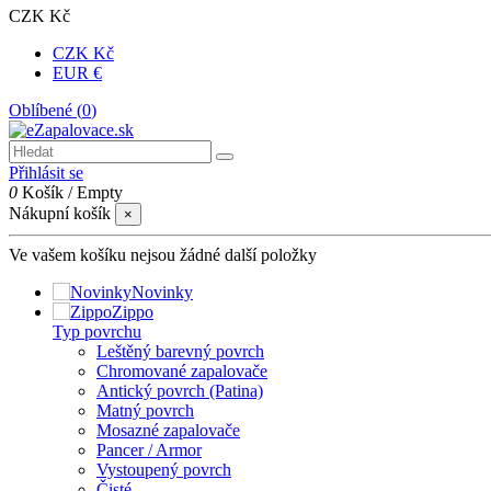
CZK Kč
CZK Kč
EUR €
Oblíbené (
0
)
Přihlásit se
0
Košík
/
Empty
Nákupní košík
×
Ve vašem košíku nejsou žádné další položky
Novinky
Zippo
Typ povrchu
Leštěný barevný povrch
Chromované zapalovače
Antický povrch (Patina)
Matný povrch
Mosazné zapalovače
Pancer / Armor
Vystoupený povrch
Čisté