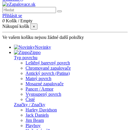
Přihlásit se
0
Košík
/
Empty
Nákupní košík
×
Ve vašem košíku nejsou žádné další položky
Novinky
Zippo
Typ povrchu
Leštěný barevný povrch
Chromované zapalovače
Antický povrch (Patina)
Matný povrch
Mosazné zapalovače
Pancer / Armor
Vystoupený povrch
Čisté
Značky / Značky
Harley Davidson
Jack Daniels
Jim Beam
Playboy