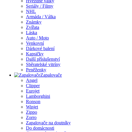
Hvězdné války
Seriály / Filmy
NHL
Armáda / Válka
Známky
Zvířata
Láska
Auto / Moto
Venkovní
Dárkové balení
Kapsičky
Další příslušenství
Sběratelské vitríny
Peněženky
Zapalovače
Angel
Clipper
Eurojet
Lamborghini
Ronson
Winjet
Zippo
Zorro
Zapalovače na doutníky
Do domácnosti