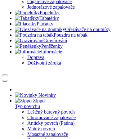
Cigaretové zapalovače
Jednorázové zapalovače
Popelníky
Tabatěrky
Placatky
Ořezávače na doutníky
Pouzdra na tabák
Gravírování
Peněženky
Informácie
Doprava
Doživotní záruka
Novinky
Zippo
Typ povrchu
Leštěný barevný povrch
Chromované zapalovače
Antický povrch (Patina)
Matný povrch
Mosazné zapalovače