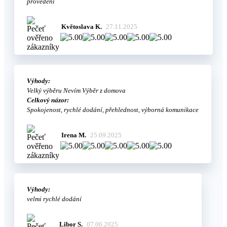
provedení
Květoslava K.
27.11.2025
Výhody:
Velký výběru Nevím Výběr z domova
Celkový názor:
Spokojenost, rychlé dodání, přehlednost, výborná komunikace
Irena M.
25.09.2025
Výhody:
velmi rychlé dodání
Libor S.
07.06.2025