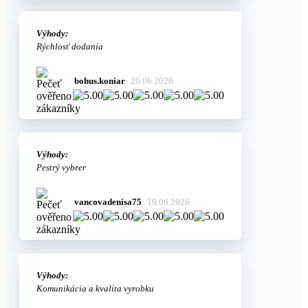
Výhody:
Rýchlosť dodania
bohus.koniar
20.06.2026
Výhody:
Pestrý vybrer
vancovadenisa75
19.06.2026
Výhody:
Komunikácia a kvalita vyrobku