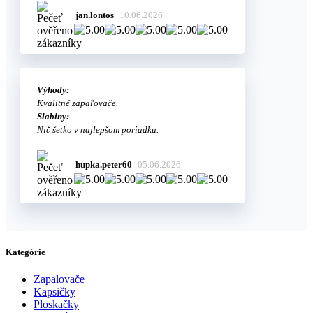
jan.lontos
10.06.2026
Výhody:
Kvalitné zapaľovače.
Slabiny:
Nič šetko v najlepšom poriadku.
hupka.peter60
05.06.2026
Kategórie
Zapalovače
Kapsičky
Ploskačky