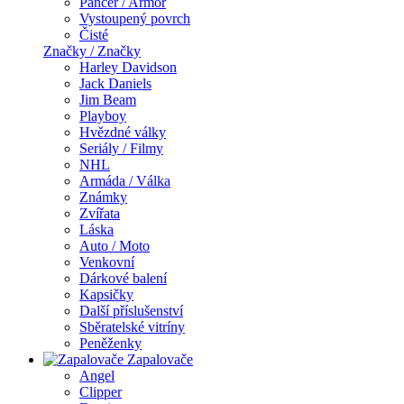
Pancer / Armor
Vystoupený povrch
Čisté
Značky / Značky
Harley Davidson
Jack Daniels
Jim Beam
Playboy
Hvězdné války
Seriály / Filmy
NHL
Armáda / Válka
Známky
Zvířata
Láska
Auto / Moto
Venkovní
Dárkové balení
Kapsičky
Další příslušenství
Sběratelské vitríny
Peněženky
Zapalovače
Angel
Clipper