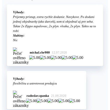
Výhody:
Prijemny pristup, extra rychle dodanie. Navykove. Po dodani
jednej objednavky (ako darcek), som si objednal aj pre seba.
Takze 2x Zippo zapalovac, 2x plyn. vlozka, 2x plyn. Takto sa to
robi
Slabiny:
Nic
michal.cbr900
12.07.2026
Výhody:
flexibilitu a ustretovost predajcu
radoslav.spanka
21.06.2026