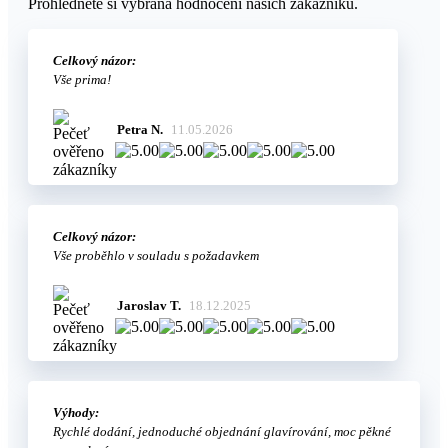
Prohlédněte si vybraná hodnocení našich zákazníků.
Celkový názor:
Vše prima!
Petra N.
11.05.2026
Celkový názor:
Vše proběhlo v souladu s požadavkem
Jaroslav T.
18.12.2025
Výhody:
Rychlé dodání, jednoduché objednání glavírování, moc pěkné