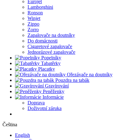
Eurojet
Lamborghini
Ronson
Winjet
Zippo
Zorro
Zapalovače na doutníky
Do domácnosti
Cigaretové zapalovače
Jednorázové zapalovače
Popelníky
Tabatěrky
Placatky
Ořezávače na doutníky
Pouzdra na tabák
Gravírování
Peněženky
Informácie
Doprava
Doživotní záruka
Čeština
English