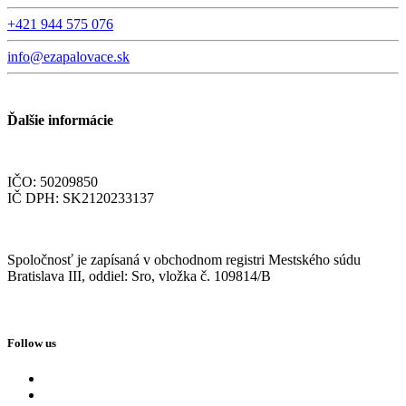
+421 944 575 076
info@ezapalovace.sk
Ďalšie informácie
IČO: 50209850
IČ DPH: SK2120233137
Spoločnosť je zapísaná v obchodnom registri Mestského súdu
Bratislava III, oddiel: Sro, vložka č. 109814/B
Follow us