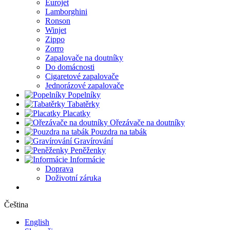
Eurojet
Lamborghini
Ronson
Winjet
Zippo
Zorro
Zapalovače na doutníky
Do domácnosti
Cigaretové zapalovače
Jednorázové zapalovače
Popelníky
Tabatěrky
Placatky
Ořezávače na doutníky
Pouzdra na tabák
Gravírování
Peněženky
Informácie
Doprava
Doživotní záruka
Čeština
English