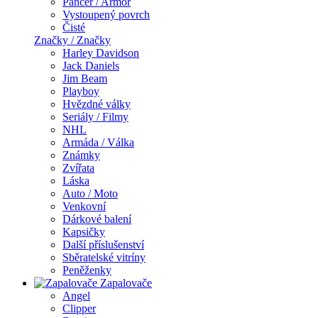
Pancer / Armor
Vystoupený povrch
Čisté
Značky / Značky
Harley Davidson
Jack Daniels
Jim Beam
Playboy
Hvězdné války
Seriály / Filmy
NHL
Armáda / Válka
Známky
Zvířata
Láska
Auto / Moto
Venkovní
Dárkové balení
Kapsičky
Další příslušenství
Sběratelské vitríny
Peněženky
Zapalovače
Angel
Clipper