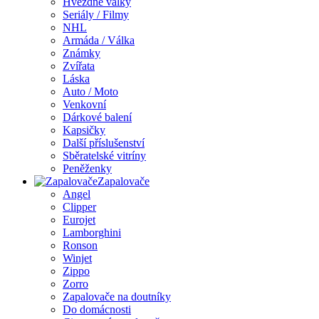
Hvězdné války
Seriály / Filmy
NHL
Armáda / Válka
Známky
Zvířata
Láska
Auto / Moto
Venkovní
Dárkové balení
Kapsičky
Další příslušenství
Sběratelské vitríny
Peněženky
Zapalovače
Angel
Clipper
Eurojet
Lamborghini
Ronson
Winjet
Zippo
Zorro
Zapalovače na doutníky
Do domácnosti