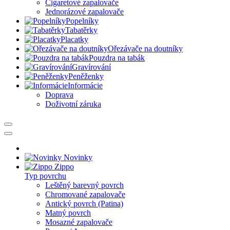
Cigaretové zapalovače
Jednorázové zapalovače
Popelníky
Tabatěrky
Placatky
Ořezávače na doutníky
Pouzdra na tabák
Gravírování
Peněženky
Informácie
Doprava
Doživotní záruka
Novinky
Zippo
Typ povrchu
Leštěný barevný povrch
Chromované zapalovače
Antický povrch (Patina)
Matný povrch
Mosazné zapalovače