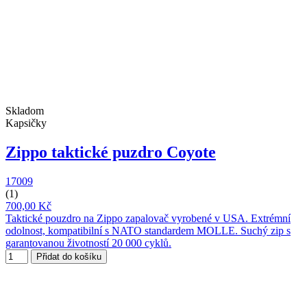
Skladom
Kapsičky
Zippo taktické puzdro Coyote
17009
(1)
700,00 Kč
Taktické pouzdro na Zippo zapalovač vyrobené v USA. Extrémní
odolnost, kompatibilní s NATO standardem MOLLE. Suchý zip s
garantovanou životností 20 000 cyklů.
Přidat do košíku