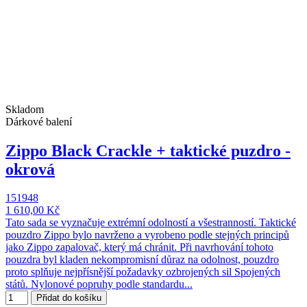
Skladom
Dárkové balení
Zippo Black Crackle + taktické puzdro -
okrová
151948
1 610,00 Kč
Tato sada se vyznačuje extrémní odolností a všestranností. Taktické
pouzdro Zippo bylo navrženo a vyrobeno podle stejných principů
jako Zippo zapalovač, který má chránit. Při navrhování tohoto
pouzdra byl kladen nekompromisní důraz na odolnost, pouzdro
proto splňuje nejpřísnější požadavky ozbrojených sil Spojených
států. Nylonové popruhy podle standardu...
Přidat do košíku