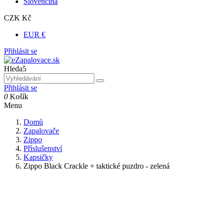
Slovenčina
CZK Kč
EUR €
Přihlásit se
Hleda5
Přihlásit se
0
Košík
Menu
Domů
Zapalovače
Zippo
Příslušenství
Kapsičky
Zippo Black Crackle + taktické puzdro - zelená