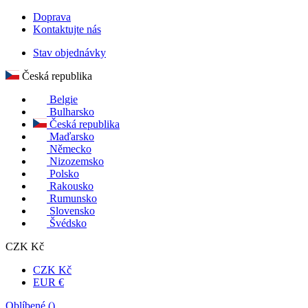
Doprava
Kontaktujte nás
Stav objednávky
Česká republika
Belgie
Bulharsko
Česká republika
Maďarsko
Německo
Nizozemsko
Polsko
Rakousko
Rumunsko
Slovensko
Švédsko
CZK Kč
CZK Kč
EUR €
Oblíbené (
)