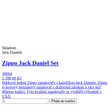
Skladom
Jack Daniels
Zippo Jack Daniel Set
30064
2 208,00 Kč
Dárkové balení Zippo zapalovače s kapsičkou Jack Daniels. Zippo
je kovový benzinový zapalovač s doživotní zárukou a více než
80letou tradicí. Tyto kvalitní zapalovače se vyrábějí výhradně v
USA.
Přidat do košíku