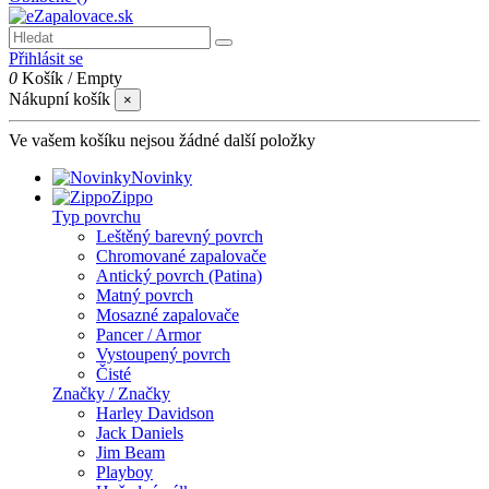
Přihlásit se
0
Košík
/
Empty
Nákupní košík
×
Ve vašem košíku nejsou žádné další položky
Novinky
Zippo
Typ povrchu
Leštěný barevný povrch
Chromované zapalovače
Antický povrch (Patina)
Matný povrch
Mosazné zapalovače
Pancer / Armor
Vystoupený povrch
Čisté
Značky / Značky
Harley Davidson
Jack Daniels
Jim Beam
Playboy