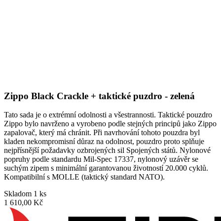
Zippo Black Crackle + taktické puzdro - zelená
Tato sada je o extrémní odolnosti a všestrannosti. Taktické pouzdro
Zippo bylo navrženo a vyrobeno podle stejných principů jako Zippo
zapalovač, který má chránit. Při navrhování tohoto pouzdra byl
kladen nekompromisní důraz na odolnost, pouzdro proto splňuje
nejpřísnější požadavky ozbrojených sil Spojených států. Nylonové
popruhy podle standardu Mil-Spec 17337, nylonový uzávěr se
suchým zipem s minimální garantovanou životností 20.000 cyklů.
Kompatibilní s MOLLE (taktický standard NATO).
Skladom 1 ks
1 610,00 Kč