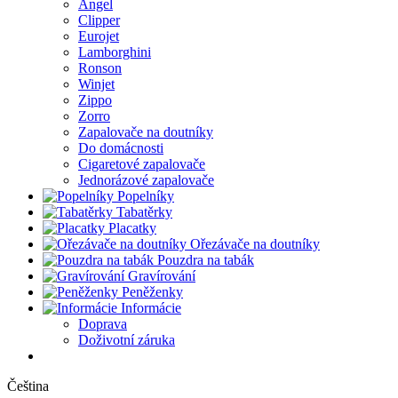
Angel
Clipper
Eurojet
Lamborghini
Ronson
Winjet
Zippo
Zorro
Zapalovače na doutníky
Do domácnosti
Cigaretové zapalovače
Jednorázové zapalovače
Popelníky
Tabatěrky
Placatky
Ořezávače na doutníky
Pouzdra na tabák
Gravírování
Peněženky
Informácie
Doprava
Doživotní záruka
Čeština