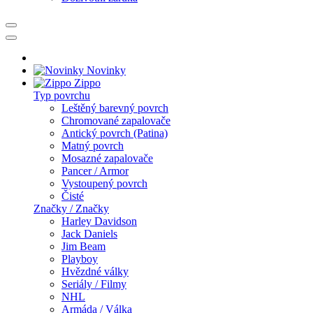
Novinky
Zippo
Typ povrchu
Leštěný barevný povrch
Chromované zapalovače
Antický povrch (Patina)
Matný povrch
Mosazné zapalovače
Pancer / Armor
Vystoupený povrch
Čisté
Značky / Značky
Harley Davidson
Jack Daniels
Jim Beam
Playboy
Hvězdné války
Seriály / Filmy
NHL
Armáda / Válka