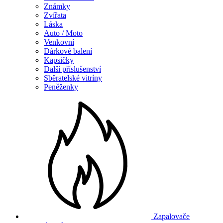
Známky
Zvířata
Láska
Auto / Moto
Venkovní
Dárkové balení
Kapsičky
Další příslušenství
Sběratelské vitríny
Peněženky
Zapalovače