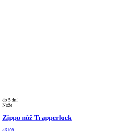
do 5 dní
Nože
Zippo nôž Trapperlock
46108