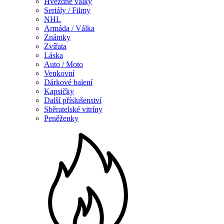
Hvězdné války
Seriály / Filmy
NHL
Armáda / Válka
Známky
Zvířata
Láska
Auto / Moto
Venkovní
Dárkové balení
Kapsičky
Další příslušenství
Sběratelské vitríny
Peněženky