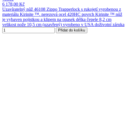
6 178,00 Kč
Uzavíratelný nůž 46108 Zippo Trapperlock s rukojetí vyrobenou z
materiálu Kirinite ™. nerezová ocel 420HC povrch Kirinite ™ nůž
je vybaven pojistkou a klipem na opasek délka čepele 8,2 cm
velikost nože 10,5 cm (uzavřený) vyrobeno v USA doživotní záruka
Přidat do košíku