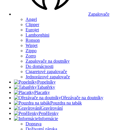
Zapalovače
Angel
Clipper
Eurojet
Lamborghini
Ronson
Winjet
Zippo
Zorro
Zapalovače na doutníky
Do domácnosti
Cigaretové zapalovače
Jednorázové zapalovače
Popelníky
Tabatěrky
Placatky
Ořezávače na doutníky
Pouzdra na tabák
Gravírování
Peněženky
Informácie
Doprava
Doživotní záruka