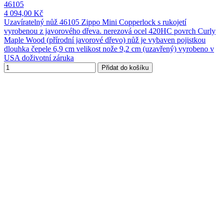
46105
4 094,00 Kč
Uzavíratelný nůž 46105 Zippo Mini Copperlock s rukojetí
vyrobenou z javorového dřeva. nerezová ocel 420HC povrch Curly
Maple Wood (přírodní javorové dřevo) nůž je vybaven pojistkou
dlouhka čepele 6,9 cm velikost nože 9,2 cm (uzavřený) vyrobeno v
USA doživotní záruka
Přidat do košíku