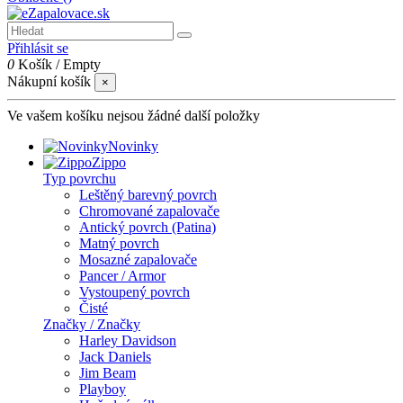
Přihlásit se
0
Košík
/
Empty
Nákupní košík
×
Ve vašem košíku nejsou žádné další položky
Novinky
Zippo
Typ povrchu
Leštěný barevný povrch
Chromované zapalovače
Antický povrch (Patina)
Matný povrch
Mosazné zapalovače
Pancer / Armor
Vystoupený povrch
Čisté
Značky / Značky
Harley Davidson
Jack Daniels
Jim Beam
Playboy