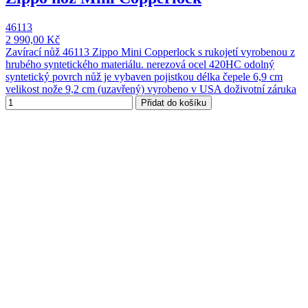
46113
2 990,00 Kč
Zavírací nůž 46113 Zippo Mini Copperlock s rukojetí vyrobenou z
hrubého syntetického materiálu. nerezová ocel 420HC odolný
syntetický povrch nůž je vybaven pojistkou délka čepele 6,9 cm
velikost nože 9,2 cm (uzavřený) vyrobeno v USA doživotní záruka
Přidat do košíku