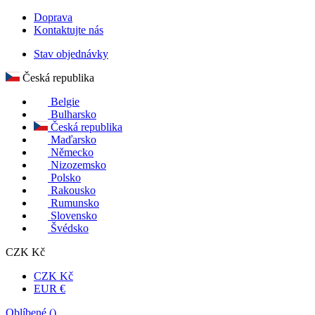
Doprava
Kontaktujte nás
Stav objednávky
Česká republika
Belgie
Bulharsko
Česká republika
Maďarsko
Německo
Nizozemsko
Polsko
Rakousko
Rumunsko
Slovensko
Švédsko
CZK Kč
CZK Kč
EUR €
Oblíbené (
)