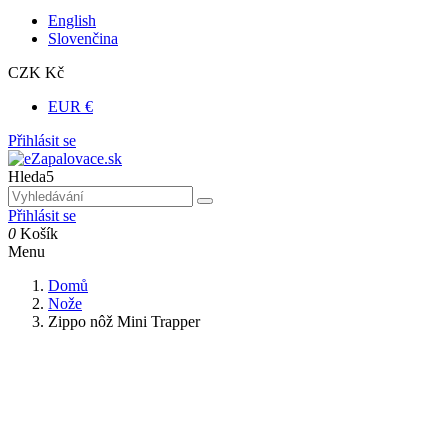
English
Slovenčina
CZK Kč
EUR €
Přihlásit se
Hleda5
Přihlásit se
0
Košík
Menu
Domů
Nože
Zippo nôž Mini Trapper