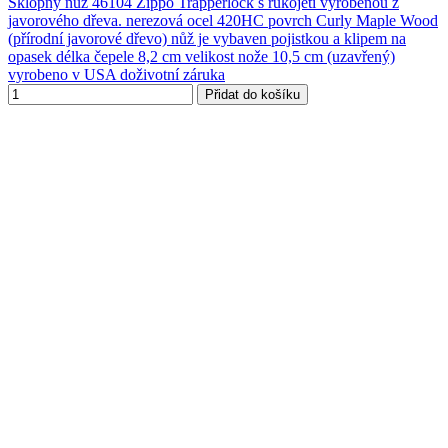
Sklopný nůž 46104 Zippo Trapperlock s rukojetí vyrobenou z
javorového dřeva. nerezová ocel 420HC povrch Curly Maple Wood
(přírodní javorové dřevo) nůž je vybaven pojistkou a klipem na
opasek délka čepele 8,2 cm velikost nože 10,5 cm (uzavřený)
vyrobeno v USA doživotní záruka
Přidat do košíku