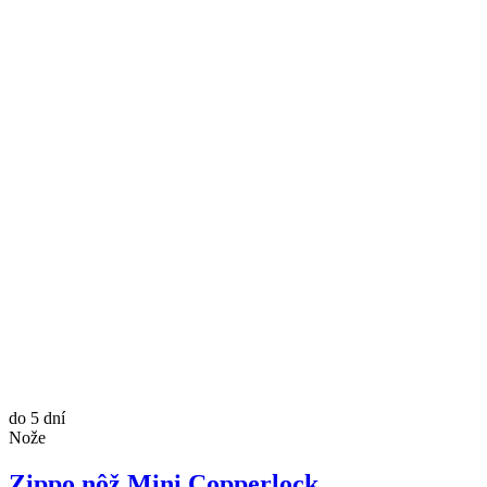
do 5 dní
Nože
Zippo nôž Mini Copperlock