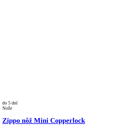
do 5 dní
Nože
Zippo nôž Mini Copperlock