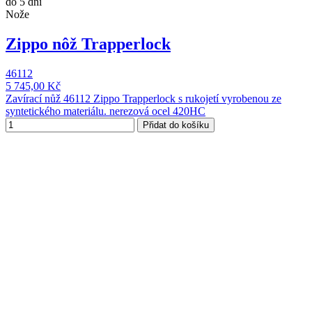
do 5 dní
Nože
Zippo nôž Trapperlock
46112
5 745,00 Kč
Zavírací nůž 46112 Zippo Trapperlock s rukojetí vyrobenou ze
syntetického materiálu. nerezová ocel 420HC
Přidat do košíku