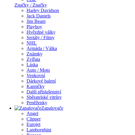
Značky / Značky
Harley Davidson
Jack Daniels
Jim Beam
Playboy
Hvězdné války
Seriály / Filmy
NHL
Armáda / Válka
Známky
Zvířata
Láska
Auto / Moto
Venkovní
Dárkové balení
Kapsičky
Další příslušenství
Sběratelské vitríny
Peněženky
Zapalovače
Angel
Clipper
Eurojet
Lamborghini