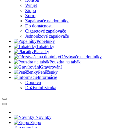
Ronson
Winjet
Zippo
Zorro
Zapalovače na doutníky
Do domácnosti
Cigaretové zapalovače
Jednorázové zapalovače
Popelníky
Tabatěrky
Placatky
Ořezávače na doutníky
Pouzdra na tabák
Gravírování
Peněženky
Informácie
Doprava
Doživotní záruka
Novinky
Zippo
Typ povrchu