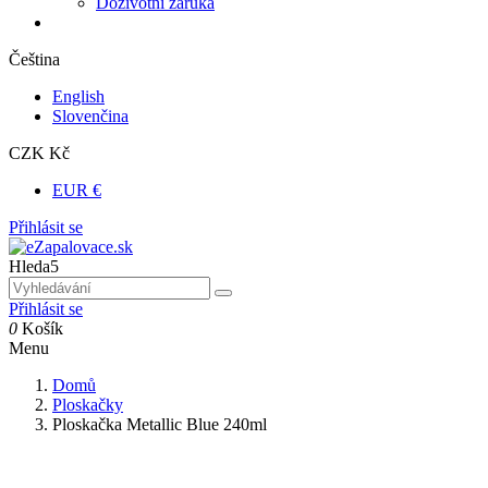
Doživotní záruka
Čeština
English
Slovenčina
CZK Kč
EUR €
Přihlásit se
Hleda5
Přihlásit se
0
Košík
Menu
Domů
Ploskačky
Ploskačka Metallic Blue 240ml