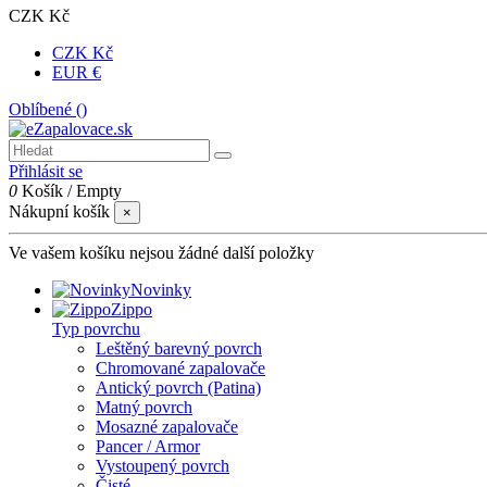
CZK Kč
CZK Kč
EUR €
Oblíbené (
)
Přihlásit se
0
Košík
/
Empty
Nákupní košík
×
Ve vašem košíku nejsou žádné další položky
Novinky
Zippo
Typ povrchu
Leštěný barevný povrch
Chromované zapalovače
Antický povrch (Patina)
Matný povrch
Mosazné zapalovače
Pancer / Armor
Vystoupený povrch
Čisté