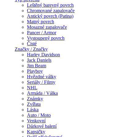
Leštěný barevný povrch
Chromované zapalovače
Antický povrch (Patina)
Matný povrch
Mosazné zapalovače
Pancer / Armor
Vystoupený povrch
Čisté
Značky / Značky
Harley Davidson
Jack Daniels
Jim Beam
Playboy
Hvězdné války
Seriály / Filmy
NHL
Armáda / Válka
Známky
Zvířata
Láska
Auto / Moto
Venkovní
Dárkové balení
Kapsičky