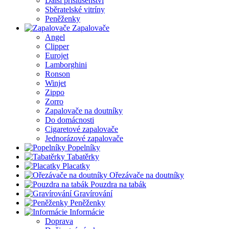
Další příslušenství
Sběratelské vitríny
Peněženky
Zapalovače
Angel
Clipper
Eurojet
Lamborghini
Ronson
Winjet
Zippo
Zorro
Zapalovače na doutníky
Do domácnosti
Cigaretové zapalovače
Jednorázové zapalovače
Popelníky
Tabatěrky
Placatky
Ořezávače na doutníky
Pouzdra na tabák
Gravírování
Peněženky
Informácie
Doprava