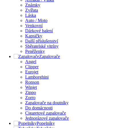
Známky
Zvířata
Láska
Auto / Moto
Venkovní
Dárkové balení
Kapsičky
Další příslušenství
Sběratelské vitríny
Peněženky
Zapalovače
Angel
Clipper
Eurojet
Lamborghini
Ronson
Winjet
Zippo
Zorro
Zapalovače na doutníky
Do domácnosti
Cigaretové zapalovače
Jednorázové zapalovače
Popelníky