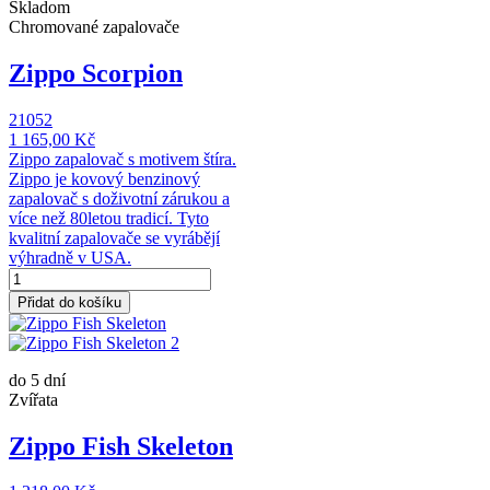
Skladom
Chromované zapalovače
Zippo Scorpion
21052
1 165,00 Kč
Zippo zapalovač s motivem štíra.
Zippo je kovový benzinový
zapalovač s doživotní zárukou a
více než 80letou tradicí. Tyto
kvalitní zapalovače se vyrábějí
výhradně v USA.
Přidat do košíku
do 5 dní
Zvířata
Zippo Fish Skeleton