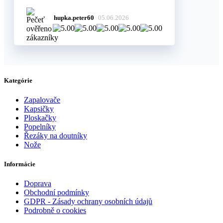
hupka.peter60
05.06.2026
Kategórie
Zapalovače
Kapsičky
Ploskačky
Popelníky
Řezáky na doutníky
Nože
Informácie
Doprava
Obchodní podmínky
GDPR - Zásady ochrany osobních údajů
Podrobně o cookies