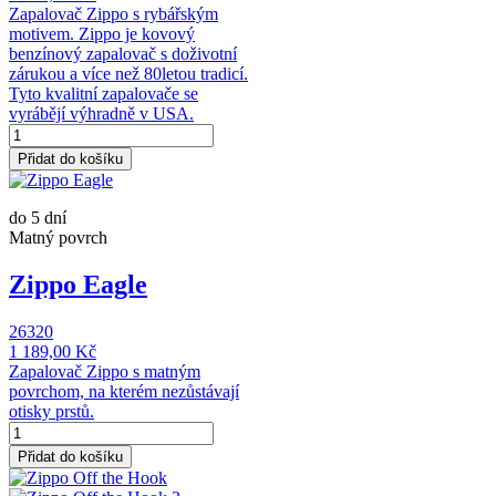
Zapalovač Zippo s rybářským
motivem. Zippo je kovový
benzínový zapalovač s doživotní
zárukou a více než 80letou tradicí.
Tyto kvalitní zapalovače se
vyrábějí výhradně v USA.
Přidat do košíku
do 5 dní
Matný povrch
Zippo Eagle
26320
1 189,00 Kč
Zapalovač Zippo s matným
povrchom, na kterém nezůstávají
otisky prstů.
Přidat do košíku