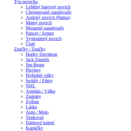
Typ povrchu
Leštěný barevný povrch
Chromované zapalovače
Antický povrch (Patina)
Matný povrch
Mosazné zapalovače
Pancer / Armor
Vystoupený povrch
Čisté
Značky / Značky
Harley Davidson
Jack Daniels
Jim Beam
Playboy
Hvězdné války
Seriály / Filmy
NHL
Armáda / Válka
Známky
Zvířata
Láska
Auto / Moto
Venkovní
Dárkové balení
Kapsičky