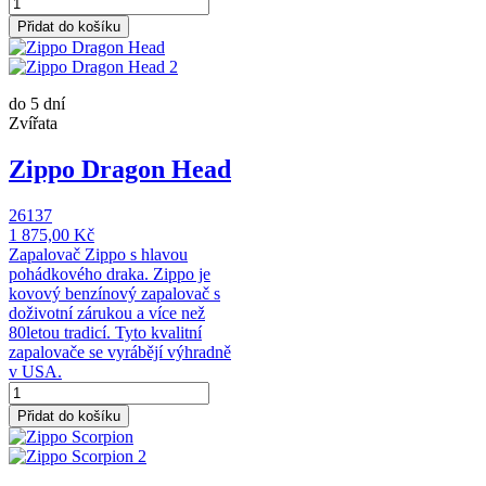
Přidat do košíku
do 5 dní
Zvířata
Zippo Dragon Head
26137
1 875,00 Kč
Zapalovač Zippo s hlavou
pohádkového draka. Zippo je
kovový benzínový zapalovač s
doživotní zárukou a více než
80letou tradicí. Tyto kvalitní
zapalovače se vyrábějí výhradně
v USA.
Přidat do košíku