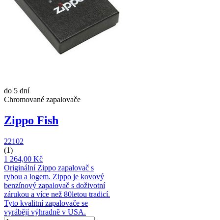
do 5 dní
Chromované zapalovače
Zippo Fish
22102
(1)
1 264,00 Kč
Originální Zippo zapalovač s
rybou a logem. Zippo je kovový
benzínový zapalovač s doživotní
zárukou a více než 80letou tradicí.
Tyto kvalitní zapalovače se
vyrábějí výhradně v USA.