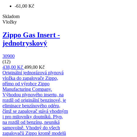
-61,00 Kč
Skladom
Vložky
Zippo Gas Insert -
jednotryskový
30900
(12)
438,00 Kč
499,00 Kč
Originální jednorázová plynová
vložka do zapalovače Zippo,
přímo od výrobce Zippo
Manufacturing Company.
Výhodou plynového insertu, na
rozdíl od originální benzinové, je
eliminace benzínového odéru,
čímž se zapalovač stává vhodným
i pro milovníky doutníků. Plyn,
na rozdíl od benzínu, neuniká
samovolně. Vhodný do všech
zapalovačů Zippo kromě modelů