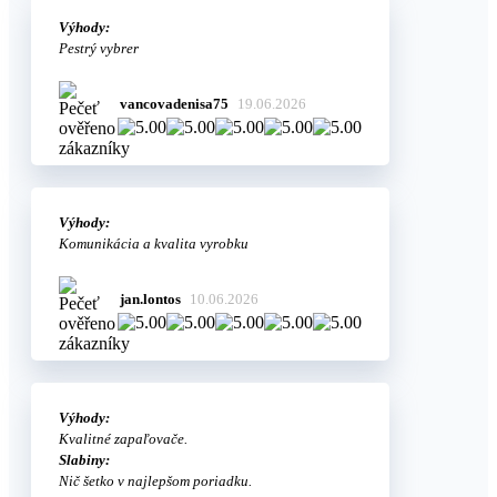
Výhody:
Pestrý vybrer
vancovadenisa75
19.06.2026
Výhody:
Komunikácia a kvalita vyrobku
jan.lontos
10.06.2026
Výhody:
Kvalitné zapaľovače.
Slabiny:
Nič šetko v najlepšom poriadku.