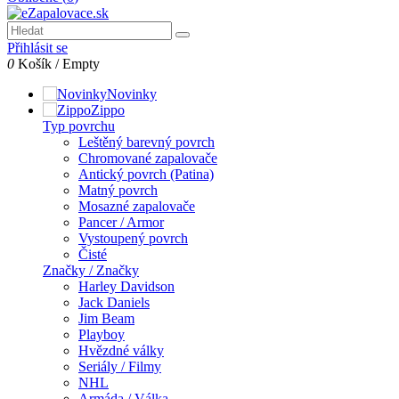
Přihlásit se
0
Košík
/
Empty
Novinky
Zippo
Typ povrchu
Leštěný barevný povrch
Chromované zapalovače
Antický povrch (Patina)
Matný povrch
Mosazné zapalovače
Pancer / Armor
Vystoupený povrch
Čisté
Značky / Značky
Harley Davidson
Jack Daniels
Jim Beam
Playboy
Hvězdné války
Seriály / Filmy
NHL
Armáda / Válka