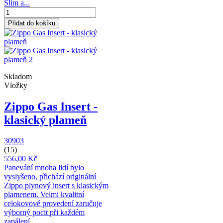
Slim a...
Přidat do košíku
Skladom
Vložky
Zippo Gas Insert -
klasický plameň
30903
(15)
556,00 Kč
Panevání mnoha lidí bylo
vyslyšeno, přichází originální
Zippo plynový insert s klasickým
plamenem. Velmi kvalitní
celokovové provedení zaručuje
výborný pocit při každém
zapálení.