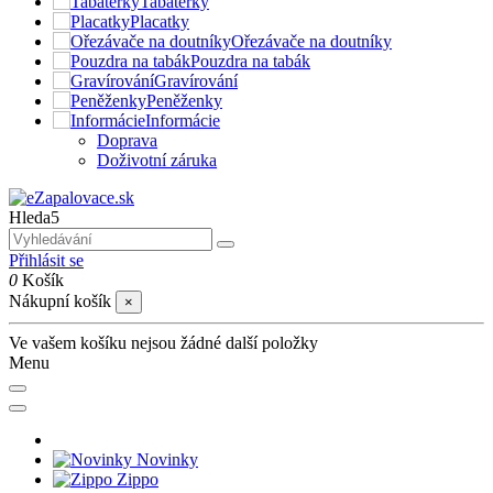
Tabatěrky
Placatky
Ořezávače na doutníky
Pouzdra na tabák
Gravírování
Peněženky
Informácie
Doprava
Doživotní záruka
Hleda5
Přihlásit se
0
Košík
Nákupní košík
×
Ve vašem košíku nejsou žádné další položky
Menu
Novinky
Zippo