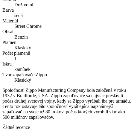
Doživotní
Barva
šedá
Materiál
Street Chrome
Obsah
Benzin
Plamen
Klasický
Počet plamenů
1
Iskra
kamínek
Tvar zapaľovače Zippo
Klasický
Spoločnosť Zippo Manufacturing Company bola založená v roku
1932 v Bradforde, USA. Zippo zapaľovače sa najviac preslávili
počas druhej svetovej vojny, kedy sa Zippo vyrábali iba pre armádu.
Tento rok oslavuje táto spoločnosť vyrábajúca najznámejší
zapaľovač na svete už 80. rokov, počas ktorých vyrobili viac ako
500 miliónov zapaľovačov.
Žádné recenze