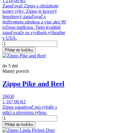
1 218,00 Kč
Zapaľovač Zippo s obrázkom
kostry ryby. Zippo je kovový
benzínový zapaľovač s
doživotnou zárukou a viac ako 90
ročnou tradíciou. Tieto kvalitné
zapaľovače sa vyrábajú výhradne
v USA.
Přidat do košíku
do 5 dní
Matný povrch
Zippo Pike and Reel
26650
1 167,00 Kč
Zippo zapalovač pro rybáře s
udicí a ulovenou rybou.
Přidat do košíku