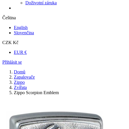
Doživotní záruka
Čeština
English
Slovenčina
CZK Kč
EUR €
Přihlásit se
Domů
Zapalovače
Zippo
Zvířata
Zippo Scorpion Emblem