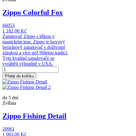
Zippo Colorful Fox
66053
1 182,00 Kč
Zapalovač Zippo s liškou v
magickém lese. Zippo je kovový
benzínový zapalovač s doživotní
zárukou a více než 90letou tradicí.
Tyto kvalitní zapalovače se
vyrábějí výhradně v USA.
Přidat do košíku
do 5 dní
Zvířata
Zippo Fishing Detail
20961
1 063,00 Kč