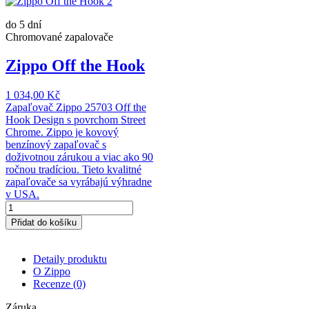
do 5 dní
Chromované zapalovače
Zippo Off the Hook
1 034,00 Kč
Zapaľovač Zippo 25703 Off the
Hook Design s povrchom Street
Chrome. Zippo je kovový
benzínový zapaľovač s
doživotnou zárukou a viac ako 90
ročnou tradíciou. Tieto kvalitné
zapaľovače sa vyrábajú výhradne
v USA.
Přidat do košíku
Detaily produktu
O Zippo
Recenze
(0)
Záruka