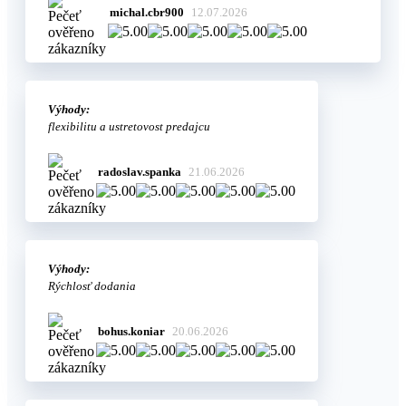
michal.cbr900
12.07.2026
Výhody:
flexibilitu a ustretovost predajcu
radoslav.spanka
21.06.2026
Výhody:
Rýchlosť dodania
bohus.koniar
20.06.2026