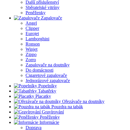
Další příslušenství
Sběratelské vitríny
Peněženky
Zapalovače
Angel
Clipper
Eurojet
Lamborghini
Ronson
Winjet
Zippo
Zorro
Zapalovače na doutníky
Do domácnosti
Cigaretové zapalovače
Jednorázové zapalovače
Popelníky
Tabatěrky
Placatky
Ořezávače na doutníky
Pouzdra na tabák
Gravírování
Peněženky
Informácie
Doprava