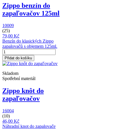
Zippo benzín do
zapaľovačov 125ml
10009
(25)
79,00 Kč
Benzín do klasických Zippo
zapalovačů s objemem 125ml.
Přidat do košíku
Skladom
Spotřební materiál
Zippo knôt do
zapaľovačov
16004
(10)
46,00 Kč
Náhradní knot do zapalovače