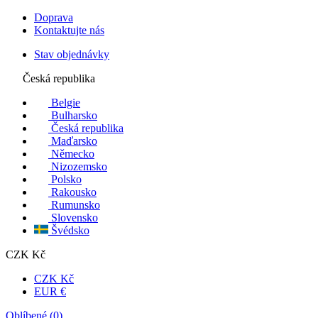
Doprava
Kontaktujte nás
Stav objednávky
Česká republika
Belgie
Bulharsko
Česká republika
Maďarsko
Německo
Nizozemsko
Polsko
Rakousko
Rumunsko
Slovensko
Švédsko
CZK Kč
CZK Kč
EUR €
Oblíbené (
0
)