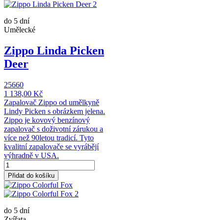
do 5 dní
Umělecké
Zippo Linda Picken
Deer
25660
1 138,00 Kč
Zapalovač Zippo od umělkyně
Lindy Picken s obrázkem jelena.
Zippo je kovový benzínový
zapalovač s doživotní zárukou a
více než 90letou tradicí. Tyto
kvalitní zapalovače se vyrábějí
výhradně v USA.
Přidat do košíku
do 5 dní
Zvířata