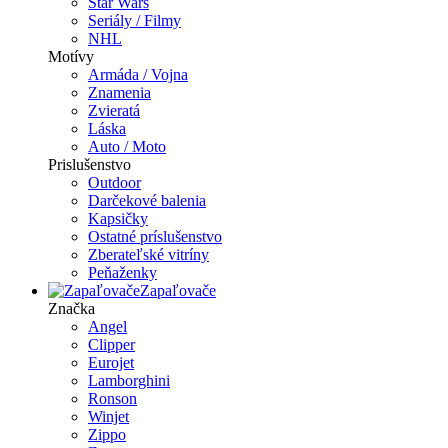
Star Wars
Seriály / Filmy
NHL
Motívy
Armáda / Vojna
Znamenia
Zvieratá
Láska
Auto / Moto
Prislušenstvo
Outdoor
Darčekové balenia
Kapsičky
Ostatné príslušenstvo
Zberateľské vitríny
Peňaženky
Zapaľovače
Značka
Angel
Clipper
Eurojet
Lamborghini
Ronson
Winjet
Zippo