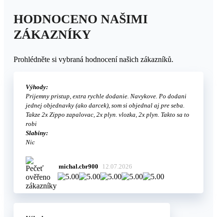
HODNOCENO NAŠIMI
ZÁKAZNÍKY
Prohlédněte si vybraná hodnocení našich zákazníků.
Výhody:
Prijemny pristup, extra rychle dodanie. Navykove. Po dodani
jednej objednavky (ako darcek), som si objednal aj pre seba.
Takze 2x Zippo zapalovac, 2x plyn. vlozka, 2x plyn. Takto sa to
robi
Slabiny:
Nic
michal.cbr900
12.07.2026