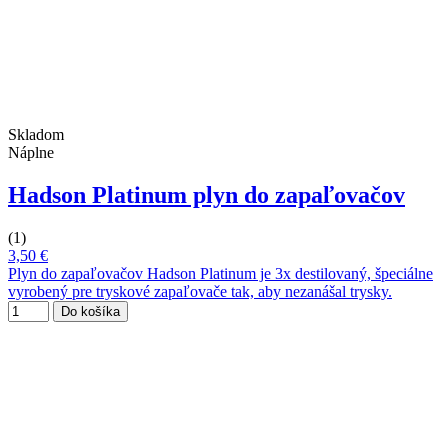
Skladom
Náplne
Hadson Platinum plyn do zapaľovačov
(1)
3,50 €
Plyn do zapaľovačov Hadson Platinum je 3x destilovaný, špeciálne
vyrobený pre tryskové zapaľovače tak, aby nezanášal trysky.
Do košíka