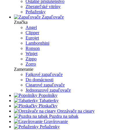
Ostatné príslušenstvo
Zberateľské vitríny
Peňaženky
Zapaľovače
Značka
Angel
Clipper
Eurojet
Lamborghini
Ronson
Winjet
Zippo
Zorro
Zameranie
Fajkové zapaľovače
Do domácnosti
Cigarové zapaľovače
Jednorazové zapaľovače
Popolníky
Tabatierky
Ploskačky
Orezávače na cigary
Puzdra na tabak
Gravírovanie
Peňaženky