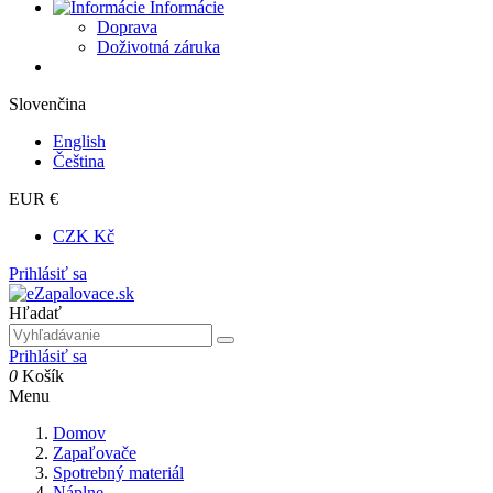
Informácie
Doprava
Doživotná záruka
Slovenčina
English
Čeština
EUR €
CZK Kč
Prihlásiť sa
Hľadať
Prihlásiť sa
0
Košík
Menu
Domov
Zapaľovače
Spotrebný materiál
Náplne