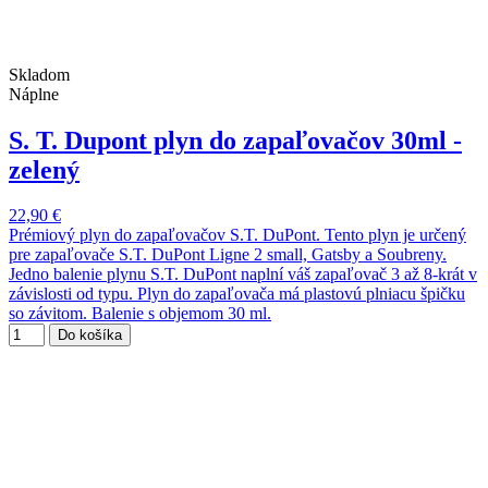
Skladom
Náplne
S. T. Dupont plyn do zapaľovačov 30ml -
zelený
22,90 €
Prémiový plyn do zapaľovačov S.T. DuPont. Tento plyn je určený
pre zapaľovače S.T. DuPont Ligne 2 small, Gatsby a Soubreny.
Jedno balenie plynu S.T. DuPont naplní váš zapaľovač 3 až 8-krát v
závislosti od typu. Plyn do zapaľovača má plastovú plniacu špičku
so závitom. Balenie s objemom 30 ml.
Do košíka