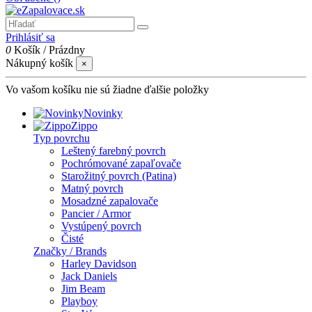
Prihlásiť sa
0
Košík
/
Prázdny
Nákupný košík
×
Vo vašom košíku nie sú žiadne ďalšie položky
Novinky
Zippo
Typ povrchu
Leštený farebný povrch
Pochrómované zapaľovače
Starožitný povrch (Patina)
Matný povrch
Mosadzné zapalovače
Pancier / Armor
Vystúpený povrch
Čisté
Značky / Brands
Harley Davidson
Jack Daniels
Jim Beam
Playboy