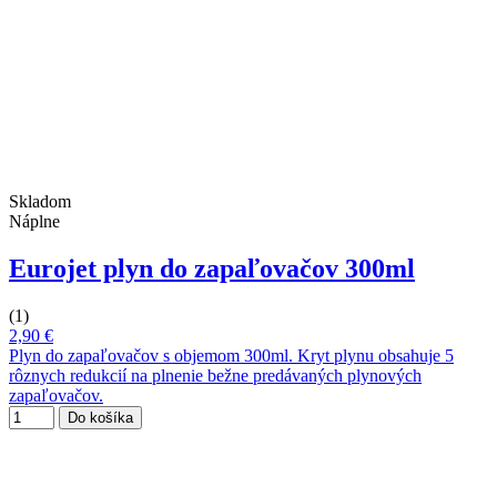
Skladom
Náplne
Eurojet plyn do zapaľovačov 300ml
(1)
2,90 €
Plyn do zapaľovačov s objemom 300ml. Kryt plynu obsahuje 5
rôznych redukcií na plnenie bežne predávaných plynových
zapaľovačov.
Do košíka