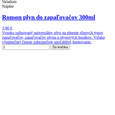
Skladom
Náplne
Ronson plyn do zapaľovačov 300ml
3,90 €
Vysoko rafinovaný univerzálny plyn na plnenie rôznych typov
zapaľovačov, zapaľovačov plynu a plynových horákov. Vďaka
výnimočnej čistote zabezpečuje spoľahlivé fungovanie.
Do košíka