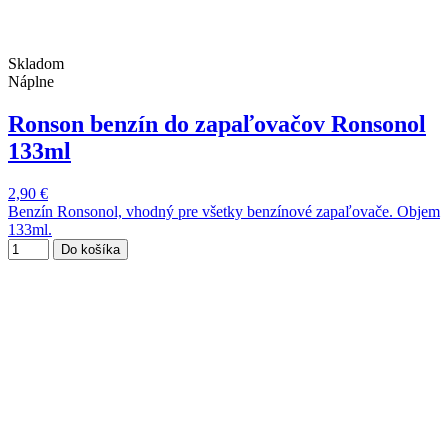
Skladom
Náplne
Ronson benzín do zapaľovačov Ronsonol
133ml
2,90 €
Benzín Ronsonol, vhodný pre všetky benzínové zapaľovače. Objem
133ml.
Do košíka