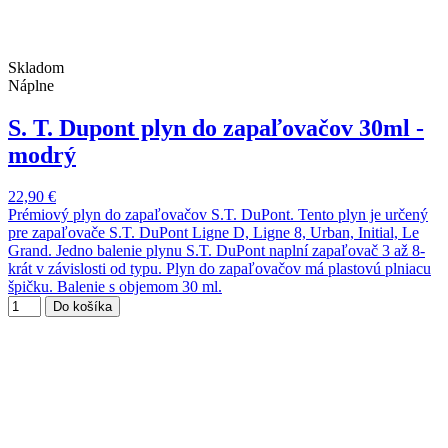
Skladom
Náplne
S. T. Dupont plyn do zapaľovačov 30ml -
modrý
22,90 €
Prémiový plyn do zapaľovačov S.T. DuPont. Tento plyn je určený
pre zapaľovače S.T. DuPont Ligne D, Ligne 8, Urban, Initial, Le
Grand. Jedno balenie plynu S.T. DuPont naplní zapaľovač 3 až 8-
krát v závislosti od typu. Plyn do zapaľovačov má plastovú plniacu
špičku. Balenie s objemom 30 ml.
Do košíka