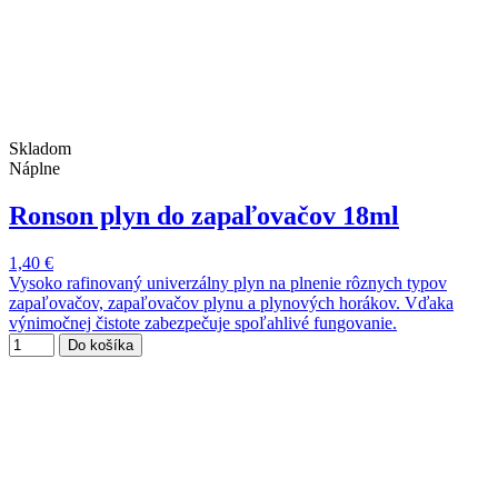
Skladom
Náplne
Ronson plyn do zapaľovačov 18ml
1,40 €
Vysoko rafinovaný univerzálny plyn na plnenie rôznych typov
zapaľovačov, zapaľovačov plynu a plynových horákov. Vďaka
výnimočnej čistote zabezpečuje spoľahlivé fungovanie.
Do košíka