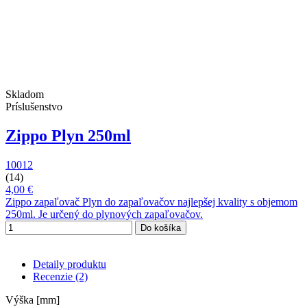
Skladom
Príslušenstvo
Zippo Plyn 250ml
10012
(14)
4,00 €
Zippo zapaľovač Plyn do zapaľovačov najlepšej kvality s objemom
250ml. Je určený do plynových zapaľovačov.
Do košíka
Detaily produktu
Recenzie
(2)
Výška [mm]