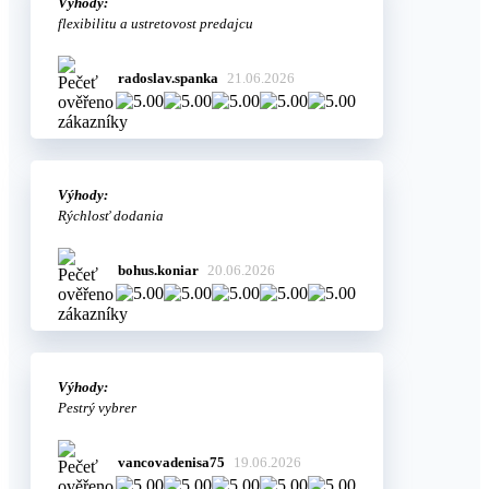
Výhody:
flexibilitu a ustretovost predajcu
radoslav.spanka
21.06.2026
Výhody:
Rýchlosť dodania
bohus.koniar
20.06.2026
Výhody:
Pestrý vybrer
vancovadenisa75
19.06.2026