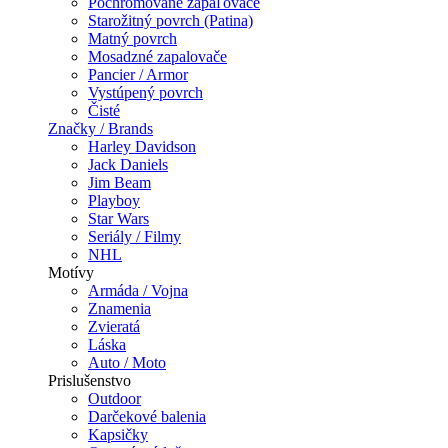
Pochrómované zapaľovače
Starožitný povrch (Patina)
Matný povrch
Mosadzné zapalovače
Pancier / Armor
Vystúpený povrch
Čisté
Značky / Brands
Harley Davidson
Jack Daniels
Jim Beam
Playboy
Star Wars
Seriály / Filmy
NHL
Motívy
Armáda / Vojna
Znamenia
Zvieratá
Láska
Auto / Moto
Prislušenstvo
Outdoor
Darčekové balenia
Kapsičky