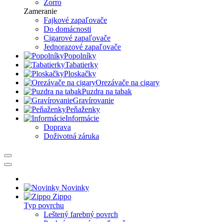
Zorro
Zameranie
Fajkové zapaľovače
Do domácnosti
Cigarové zapaľovače
Jednorazové zapaľovače
Popolníky
Tabatierky
Ploskačky
Orezávače na cigary
Puzdra na tabak
Gravírovanie
Peňaženky
Informácie
Doprava
Doživotná záruka
Novinky
Zippo
Typ povrchu
Leštený farebný povrch