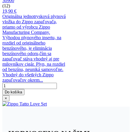
30900
(12)
19,90 €
Originálna jednotrysková plynová
vložka do Zippo zapaľovača,
priamo od výrobcu Zippo
Manufacturing Company.
Výhodou plynového insertu, na
rozdiel od originálneho
benzínového, je eliminácia
benzínového odoru,čím sa
zapaľovač stáva vhodný aj pre
milovníkov cigár. Plyn, na rozdiel
od benzínu, neuniká samovoľne.
Vhodný do všetkých Zippo
zapaľovačov okrem...
Do košíka
×