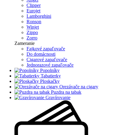
Clipper
Eurojet
Lamborghini
Ronson
Winjet
Zippo
Zorro
Zameranie
Fajkové zapaľovače
Do domácnosti
Cigarové zapaľovače
Jednorazové zapaľovače
Popolníky
Tabatierky
Ploskačky
Orezávače na cigary
Puzdra na tabak
Gravírovanie