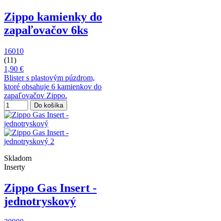
Zippo kamienky do
zapaľovačov 6ks
16010
(11)
1,90 €
Blister s plastovým púzdrom,
ktoré obsahuje 6 kamienkov do
zapaľovačov Zippo.
Do košíka
Skladom
Inserty
Zippo Gas Insert -
jednotryskový