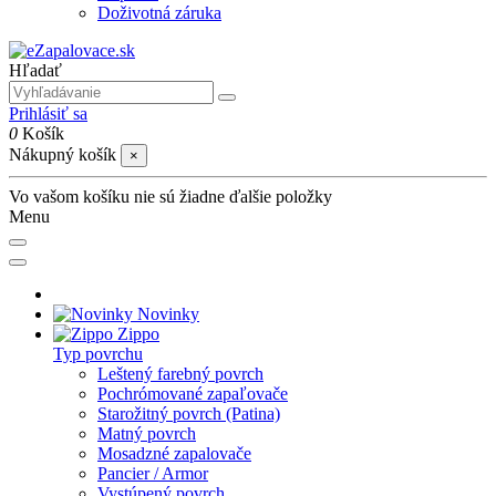
Doživotná záruka
Hľadať
Prihlásiť sa
0
Košík
Nákupný košík
×
Vo vašom košíku nie sú žiadne ďalšie položky
Menu
Novinky
Zippo
Typ povrchu
Leštený farebný povrch
Pochrómované zapaľovače
Starožitný povrch (Patina)
Matný povrch
Mosadzné zapalovače
Pancier / Armor
Vystúpený povrch