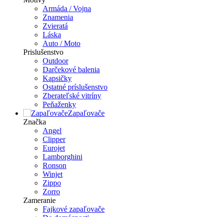
Armáda / Vojna
Znamenia
Zvieratá
Láska
Auto / Moto
Prislušenstvo
Outdoor
Darčekové balenia
Kapsičky
Ostatné príslušenstvo
Zberateľské vitríny
Peňaženky
Zapaľovače
Značka
Angel
Clipper
Eurojet
Lamborghini
Ronson
Winjet
Zippo
Zorro
Zameranie
Fajkové zapaľovače