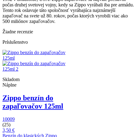
počas druhej svetovej vojny, kedy sa Zippo vyrábali iba pre armádu.
Tento rok oslavuje táto spoločnosť vyrábajúca najznámejší
zapaľovač na svete už 80. rokov, počas ktorých vyrobili viac ako
500 miliónov zapaľovačov.
Žiadne recenzie
Príslušenstvo
Skladom
Náplne
Zippo benzín do
zapaľovačov 125ml
10009
(25)
3,50 €
Benzín do klasických Zippo