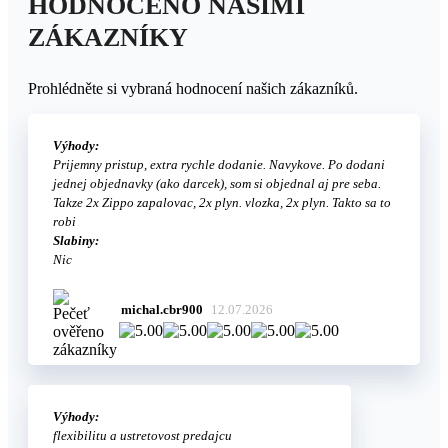
HODNOCENO NAŠIMI
ZÁKAZNÍKY
Prohlédněte si vybraná hodnocení našich zákazníků.
Výhody:
Prijemny pristup, extra rychle dodanie. Navykove. Po dodani
jednej objednavky (ako darcek), som si objednal aj pre seba.
Takze 2x Zippo zapalovac, 2x plyn. vlozka, 2x plyn. Takto sa to
robi
Slabiny:
Nic
michal.cbr900
12.07.2026
Výhody:
flexibilitu a ustretovost predajcu