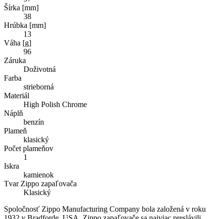
Šírka [mm]
38
Hrúbka [mm]
13
Váha [g]
96
Záruka
Doživotná
Farba
strieborná
Materiál
High Polish Chrome
Náplň
benzín
Plameň
klasický
Počet plameňov
1
Iskra
kamienok
Tvar Zippo zapaľovača
Klasický
Spoločnosť Zippo Manufacturing Company bola založená v roku
1932 v Bradforde, USA. Zippo zapaľovače sa najviac preslávili