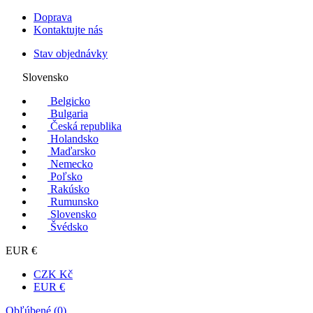
Doprava
Kontaktujte nás
Stav objednávky
Slovensko
Belgicko
Bulgaria
Česká republika
Holandsko
Maďarsko
Nemecko
Poľsko
Rakúsko
Rumunsko
Slovensko
Švédsko
EUR €
CZK Kč
EUR €
Obľúbené (
0
)