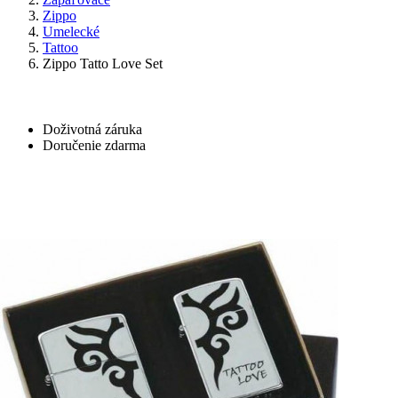
Zippo
Umelecké
Tattoo
Zippo Tatto Love Set
Doživotná záruka
Doručenie zdarma