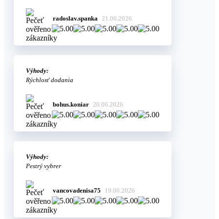
radoslav.spanka
21.06.2026
Výhody:
Rýchlosť dodania
bohus.koniar
20.06.2026
Výhody:
Pestrý vybrer
vancovadenisa75
19.06.2026