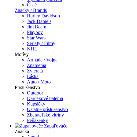
Čisté
Značky / Brands
Harley Davidson
Jack Daniels
Jim Beam
Playboy
Star Wars
Seriály / Filmy
NHL
Motívy
Armáda / Vojna
Znamenia
Zvieratá
Láska
Auto / Moto
Prislušenstvo
Outdoor
Darčekové balenia
Kapsičky
Ostatné príslušenstvo
Zberateľské vitríny
Peňaženky
Zapaľovače
Značka
Angel