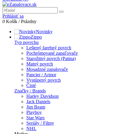
Prihlásiť sa
0
Košík
/
Prázdny
Novinky
Zippo
Typ povrchu
Leštený farebný povrch
Pochrómované zapaľovače
Starožitný povrch (Patina)
Matný povrch
Mosadzné zapalovače
Pancier / Armor
Vystúpený povrch
Čisté
Značky / Brands
Harley Davidson
Jack Daniels
Jim Beam
Playboy
Star Wars
Seriály / Filmy
NHL
Motívy