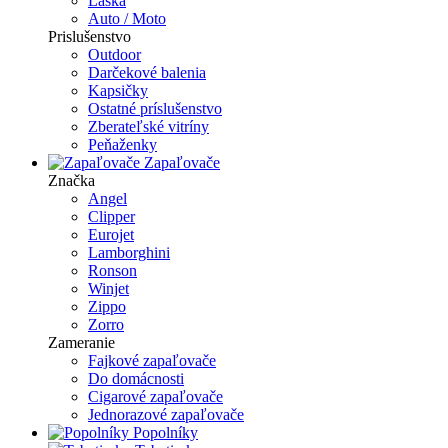
Láska
Auto / Moto
Prislušenstvo
Outdoor
Darčekové balenia
Kapsičky
Ostatné príslušenstvo
Zberateľské vitríny
Peňaženky
Zapaľovače
Značka
Angel
Clipper
Eurojet
Lamborghini
Ronson
Winjet
Zippo
Zorro
Zameranie
Fajkové zapaľovače
Do domácnosti
Cigarové zapaľovače
Jednorazové zapaľovače
Popolníky