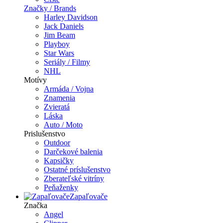
Značky / Brands
Harley Davidson
Jack Daniels
Jim Beam
Playboy
Star Wars
Seriály / Filmy
NHL
Motívy
Armáda / Vojna
Znamenia
Zvieratá
Láska
Auto / Moto
Prislušenstvo
Outdoor
Darčekové balenia
Kapsičky
Ostatné príslušenstvo
Zberateľské vitríny
Peňaženky
Zapaľovače
Značka
Angel