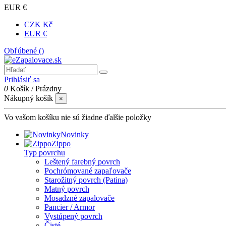
EUR €
CZK Kč
EUR €
Obľúbené (
)
Prihlásiť sa
0
Košík
/
Prázdny
Nákupný košík
×
Vo vašom košíku nie sú žiadne ďalšie položky
Novinky
Zippo
Typ povrchu
Leštený farebný povrch
Pochrómované zapaľovače
Starožitný povrch (Patina)
Matný povrch
Mosadzné zapalovače
Pancier / Armor
Vystúpený povrch
Čisté