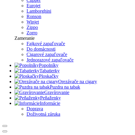
Clipper
Eurojet
Lamborghini
Ronson
Winjet
Zippo
Zorro
Zameranie
Fajkové zapaľovače
Do domácnosti
Cigarové zapaľovače
Jednorazové zapaľovače
Popolníky
Tabatierky
Ploskačky
Orezávače na cigary
Puzdra na tabak
Gravírovanie
Peňaženky
Informácie
Doprava
Doživotná záruka