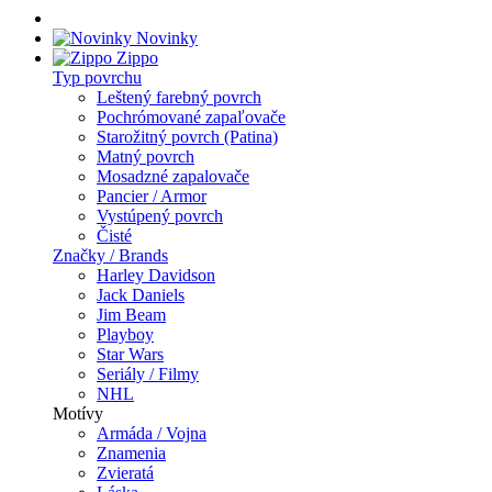
Novinky
Zippo
Typ povrchu
Leštený farebný povrch
Pochrómované zapaľovače
Starožitný povrch (Patina)
Matný povrch
Mosadzné zapalovače
Pancier / Armor
Vystúpený povrch
Čisté
Značky / Brands
Harley Davidson
Jack Daniels
Jim Beam
Playboy
Star Wars
Seriály / Filmy
NHL
Motívy
Armáda / Vojna
Znamenia
Zvieratá