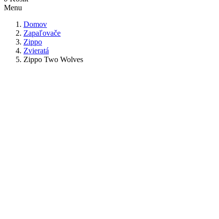
Menu
Domov
Zapaľovače
Zippo
Zvieratá
Zippo Two Wolves