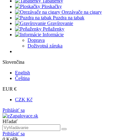
Tabatierky
Ploskačky
Orezávače na cigary
Puzdra na tabak
Gravírovanie
Peňaženky
Informácie
Doprava
Doživotná záruka
Slovenčina
English
Čeština
EUR €
CZK Kč
Prihlásiť sa
Hľadať
Prihlásiť sa
0
Košík