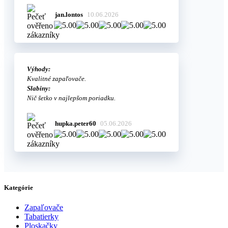
jan.lontos
10.06.2026
Výhody:
Kvalitné zapaľovače.
Slabiny:
Nič šetko v najlepšom poriadku.
hupka.peter60
05.06.2026
Kategórie
Zapaľovače
Tabatierky
Ploskačky