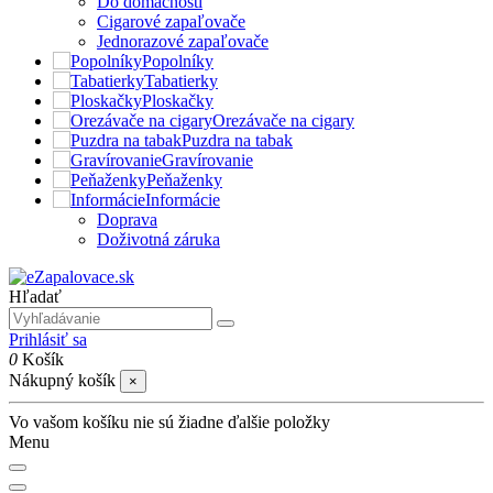
Do domácnosti
Cigarové zapaľovače
Jednorazové zapaľovače
Popolníky
Tabatierky
Ploskačky
Orezávače na cigary
Puzdra na tabak
Gravírovanie
Peňaženky
Informácie
Doprava
Doživotná záruka
Hľadať
Prihlásiť sa
0
Košík
Nákupný košík
×
Vo vašom košíku nie sú žiadne ďalšie položky
Menu