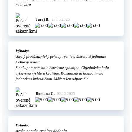
mi tovaru
Juraj B.
27.05.2026
Výhody:
skvelý prozákaznícky prístup rýchle a ústretové jednanie
Celkový názor:
S nákupom som bola extrémne spokojná. Objednávka bola
vybavená rýchlo a kvalitne. Komunikáciu hodnotím na
jednotku s hviezdičkou. Môžem len odporučiť.
Romana G.
02.12.2025
Výhody:
siroka ponuka rychlost dodania