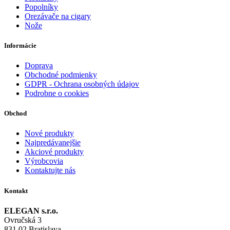
Popolníky
Orezávače na cigary
Nože
Informácie
Doprava
Obchodné podmienky
GDPR - Ochrana osobných údajov
Podrobne o cookies
Obchod
Nové produkty
Najpredávanejšie
Akciové produkty
Výrobcovia
Kontaktujte nás
Kontakt
ELEGAN s.r.o.
Ovručská 3
831 02 Bratislava