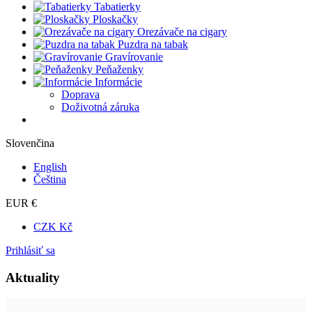
Tabatierky
Ploskačky
Orezávače na cigary
Puzdra na tabak
Gravírovanie
Peňaženky
Informácie
Doprava
Doživotná záruka
Slovenčina
English
Čeština
EUR €
CZK Kč
Prihlásiť sa
Aktuality