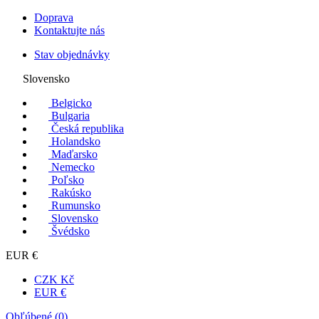
Doprava
Kontaktujte nás
Stav objednávky
Slovensko
Belgicko
Bulgaria
Česká republika
Holandsko
Maďarsko
Nemecko
Poľsko
Rakúsko
Rumunsko
Slovensko
Švédsko
EUR €
CZK Kč
EUR €
Obľúbené (
0
)