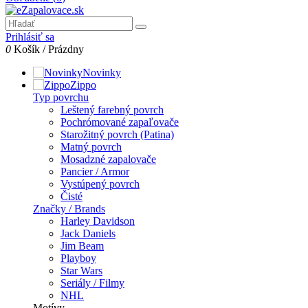
Prihlásiť sa
0
Košík
/
Prázdny
Novinky
Zippo
Typ povrchu
Leštený farebný povrch
Pochrómované zapaľovače
Starožitný povrch (Patina)
Matný povrch
Mosadzné zapalovače
Pancier / Armor
Vystúpený povrch
Čisté
Značky / Brands
Harley Davidson
Jack Daniels
Jim Beam
Playboy
Star Wars
Seriály / Filmy
NHL
Motívy