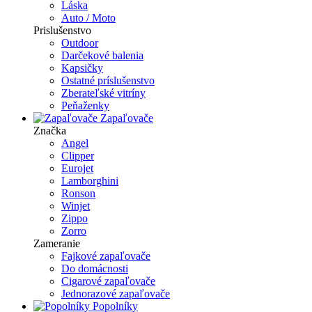
Láska
Auto / Moto
Prislušenstvo
Outdoor
Darčekové balenia
Kapsičky
Ostatné príslušenstvo
Zberateľské vitríny
Peňaženky
Zapaľovače
Značka
Angel
Clipper
Eurojet
Lamborghini
Ronson
Winjet
Zippo
Zorro
Zameranie
Fajkové zapaľovače
Do domácnosti
Cigarové zapaľovače
Jednorazové zapaľovače
Popolníky