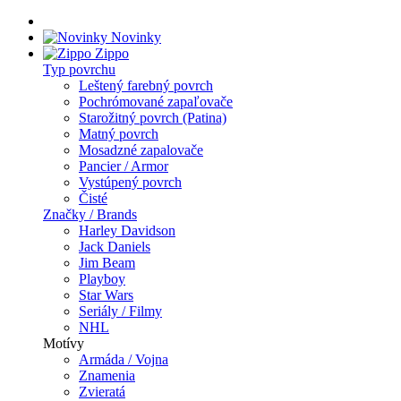
Novinky
Zippo
Typ povrchu
Leštený farebný povrch
Pochrómované zapaľovače
Starožitný povrch (Patina)
Matný povrch
Mosadzné zapalovače
Pancier / Armor
Vystúpený povrch
Čisté
Značky / Brands
Harley Davidson
Jack Daniels
Jim Beam
Playboy
Star Wars
Seriály / Filmy
NHL
Motívy
Armáda / Vojna
Znamenia
Zvieratá