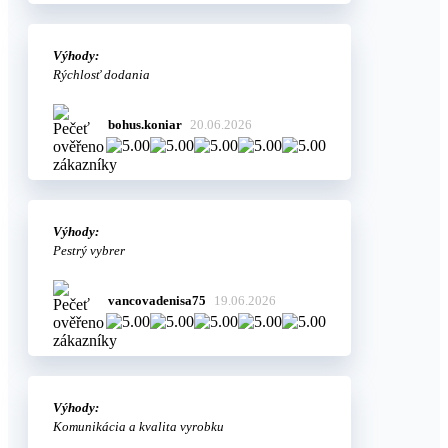
Výhody:
Rýchlosť dodania
bohus.koniar
20.06.2026
Výhody:
Pestrý vybrer
vancovadenisa75
19.06.2026
Výhody:
Komunikácia a kvalita vyrobku