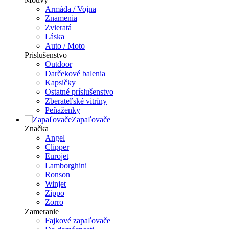
Armáda / Vojna
Znamenia
Zvieratá
Láska
Auto / Moto
Prislušenstvo
Outdoor
Darčekové balenia
Kapsičky
Ostatné príslušenstvo
Zberateľské vitríny
Peňaženky
Zapaľovače
Značka
Angel
Clipper
Eurojet
Lamborghini
Ronson
Winjet
Zippo
Zorro
Zameranie
Fajkové zapaľovače