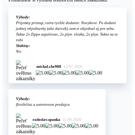
Výhody:
Prijemny pristup, extra rychle dodanie. Navykove. Po dodani
jednej objednavky (ako darcek), som si objednal aj pre seba.
Takze 2x Zippo zapalovac, 2x plyn. vlozka, 2x plyn. Takto sa to
robi
Slabiny:
Nic
michal.cbr900
12.07.2026
Výhody:
flexibilitu a ustretovost predajcu
radoslav.spanka
21.06.2026