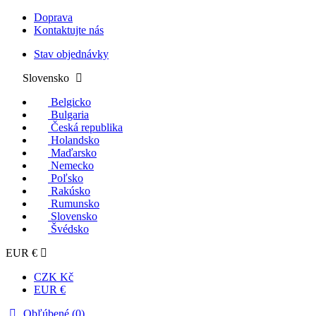
Doprava
Kontaktujte nás
Stav objednávky
Slovensko
Belgicko
Bulgaria
Česká republika
Holandsko
Maďarsko
Nemecko
Poľsko
Rakúsko
Rumunsko
Slovensko
Švédsko
EUR €
CZK Kč
EUR €
Obľúbené (
0
)