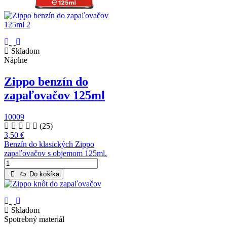
Skladom
Náplne
Zippo benzín do
zapaľovačov 125ml
10009
(25)
3,50 €
Benzín do klasických Zippo
zapaľovačov s objemom 125ml.
Do košíka
Skladom
Spotrebný materiál