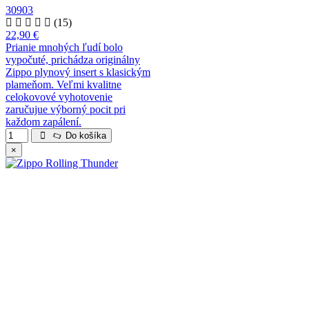
30903
(15)
22,90 €
Prianie mnohých ľudí bolo
vypočuté, prichádza originálny
Zippo plynový insert s klasickým
plameňom. Veľmi kvalitne
celokovové vyhotovenie
zaručujue výborný pocit pri
každom zapálení.
Do košíka
×