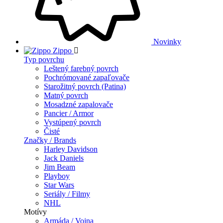
Novinky
Zippo
Typ povrchu
Leštený farebný povrch
Pochrómované zapaľovače
Starožitný povrch (Patina)
Matný povrch
Mosadzné zapalovače
Pancier / Armor
Vystúpený povrch
Čisté
Značky / Brands
Harley Davidson
Jack Daniels
Jim Beam
Playboy
Star Wars
Seriály / Filmy
NHL
Motívy
Armáda / Vojna