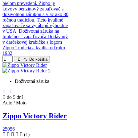
bielom prevedení. Zippo je
kovový benzínový zapaľovač s
doživotnou zárukou a viac ako 80
ročnou tradíciou. Tieto kvalitné
zapaľovače sa vyrábajú výhradne
v USA. Doživotná záruka na
funkčnosť zapaľovača Dodávaný
v darčekovej krabičke s logom
Zippo Tradícia a kvalita od roku
1932
Do košíka
Doživotná záruka
do 5 dní
Auto / Moto
Zippo Victory Rider
25056
(1)