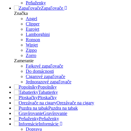
Peňaženky
Zapaľovače
Značka
Angel
Clipper
Eurojet
Lamborghini
Ronson
Winjet
Zippo
Zorro
Zameranie
Fajkové zapaľovače
Do domácnosti
Cigarové zapaľovače
Jednorazové zapaľovače
Popolníky
Tabatierky
Ploskačky
Orezávače na cigary
Puzdra na tabak
Gravírovanie
Peňaženky
Informácie
Doprava