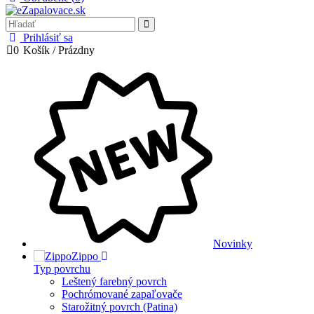
Prihlásiť sa
0
Košík
/
Prázdny
Novinky
Zippo
Typ povrchu
Leštený farebný povrch
Pochrómované zapaľovače
Starožitný povrch (Patina)