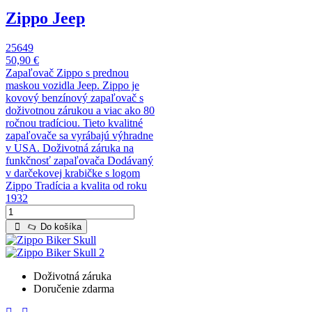
Zippo Jeep
25649
50,90 €
Zapaľovač Zippo s prednou
maskou vozidla Jeep. Zippo je
kovový benzínový zapaľovač s
doživotnou zárukou a viac ako 80
ročnou tradíciou. Tieto kvalitné
zapaľovače sa vyrábajú výhradne
v USA. Doživotná záruka na
funkčnosť zapaľovača Dodávaný
v darčekovej krabičke s logom
Zippo Tradícia a kvalita od roku
1932
Do košíka
Doživotná záruka
Doručenie zdarma