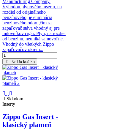
Manufacturing Company.
Výhodou plynového insertu, na
rozdiel od originálneho
benzínového, je eliminácia
benzínového odoru,čím sa
zapaľovač stáva vhodný aj pre
milovníkov cigár. Plyn, na rozdiel
od benzínu, neuniká samovoľne.
Vhodný do všetkých Zippo
zapaľovačov okrem...
Do košíka
Skladom
Inserty
Zippo Gas Insert -
klasický plameň