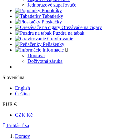
Jednorazové zapaľovače
Popolníky
Tabatierky
Ploskačky
Orezávače na cigary
Puzdra na tabak
Gravírovanie
Peňaženky
Informácie
Doprava
Doživotná záruka
Slovenčina
English
Čeština
EUR €
CZK Kč
Prihlásiť sa
Domov