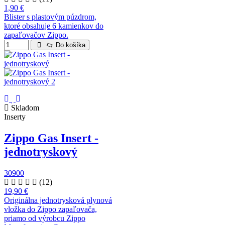
1,90 €
Blister s plastovým púzdrom,
ktoré obsahuje 6 kamienkov do
zapaľovačov Zippo.
Do košíka
Skladom
Inserty
Zippo Gas Insert -
jednotryskový
30900
(12)
19,90 €
Originálna jednotrysková plynová
vložka do Zippo zapaľovača,
priamo od výrobcu Zippo