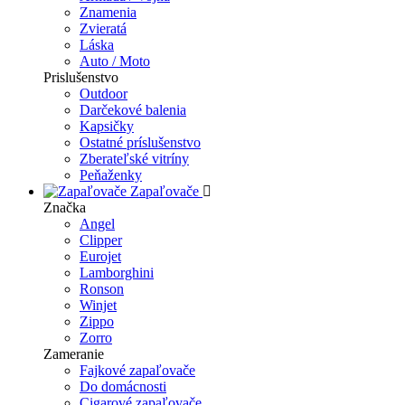
Znamenia
Zvieratá
Láska
Auto / Moto
Prislušenstvo
Outdoor
Darčekové balenia
Kapsičky
Ostatné príslušenstvo
Zberateľské vitríny
Peňaženky
Zapaľovače
Značka
Angel
Clipper
Eurojet
Lamborghini
Ronson
Winjet
Zippo
Zorro
Zameranie
Fajkové zapaľovače
Do domácnosti
Cigarové zapaľovače