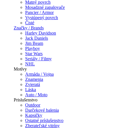
Matný povrch
Mosadzné zapalovače
Pancier / Armor
Vystúpený povrch
Čisté
Značky / Brands
Harley Davidson
Jack Daniels
Jim Beam
Playboy
Star Wars
Seriály / Filmy
NHL
Motívy
Armáda / Vojna
Znamenia
Zvieratá
Láska
Auto / Moto
Prislušenstvo
Outdoor
Darčekové balenia
Kapsičky
Ostatné príslušenstvo
Zberateľské vitríny