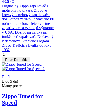
43,60 €
Originálny Zippo zapaľovač s
motívom motorkára. Zippo je
kovový benzínový zapaľovač s
doživotnou zárukou a viac ako 80
ročnou tradíciou. Tieto kvalitné
zapaľovače sa vyrábajú výhradne
v USA. Doživotná záruka na
funkčnosť zapaľovača Dodávaný
v darčekovej krabičke s logom
Zippo Tradícia a kvalita od roku
1932
Do košíka
do 5 dní
Matný povrch
Zippo Tuned for
Speed