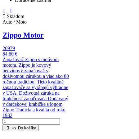
Doručenie zdarma
Skladom
Auto / Moto
Zippo Motor
26979
64,60 €
Zapaľovač Zippo s motívom
motora. Zippo je kovový
benzínový zapaľovač s
doživotnou zárukou a viac ako 80
ročnou tradíciou. Tieto kvalitné
zapaľovače sa vyrábajú výhradne
v USA. Doživotná záruka na
funkčnosť zapaľovača Dodávaný
v darčekovej krabičke s logom
Zippo Tradícia a kvalita od roku
1932
Do košíka