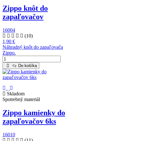
Zippo knôt do
zapaľovačov
16004
(10)
1,90 €
Náhradný knôt do zapaľovača
Zippo.
Do košíka
Skladom
Spotrebný materiál
Zippo kamienky do
zapaľovačov 6ks
16010
(11)