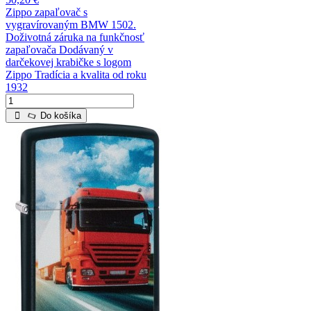
Zippo zapaľovač s
vygravírovaným BMW 1502.
Doživotná záruka na funkčnosť
zapaľovača Dodávaný v
darčekovej krabičke s logom
Zippo Tradícia a kvalita od roku
1932
Do košíka