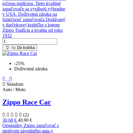
ročnou tradíciou. Tieto kvalitné
zapaľovače sa vyrábajú výhradne
v USA. Doživotná záruka na
funkčnosť zapaľovača Dodávaný
v darčekovej krabičke s logom
Zippo Tradícia a kvalita od roku
1932
Do košíka
-25%
Doživotná záruka
Skladom
Auto / Moto
Zippo Race Car
(2)
30,68 €
40,90 €
Originálny Zippo zapaľovač s
motívom závodného auta v