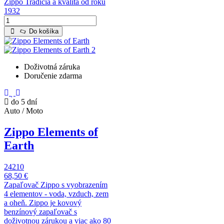
Zippo Tradícia a kvalita od roku
1932
Do košíka
Doživotná záruka
Doručenie zdarma
do 5 dní
Auto / Moto
Zippo Elements of
Earth
24210
68,50 €
Zapaľovač Zippo s vyobrazením
4 elementov - voda, vzduch, zem
a oheň. Zippo je kovový
benzínový zapaľovač s
doživotnou zárukou a viac ako 80