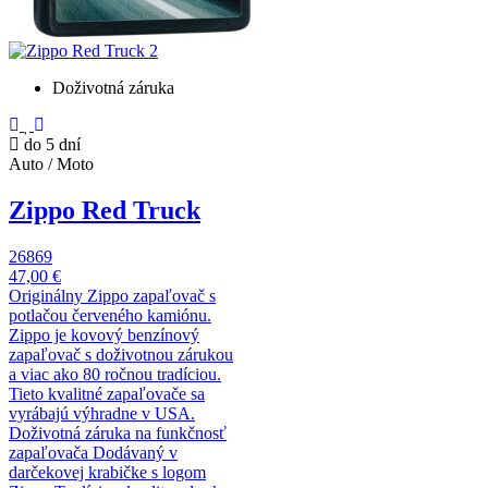
Doživotná záruka
do 5 dní
Auto / Moto
Zippo Red Truck
26869
47,00 €
Originálny Zippo zapaľovač s
potlačou červeného kamiónu.
Zippo je kovový benzínový
zapaľovač s doživotnou zárukou
a viac ako 80 ročnou tradíciou.
Tieto kvalitné zapaľovače sa
vyrábajú výhradne v USA.
Doživotná záruka na funkčnosť
zapaľovača Dodávaný v
darčekovej krabičke s logom