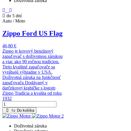
Doživotná záruka
do 5 dní
Auto / Moto
Zippo Ford US Flag
46,80 €
Zippo je kovový benzínový
zapaľovač s doživotnou zárukou
a viac ako 90 ročnou tradíciou.
Tieto kvalitné zapaľovače sa
vyrábajú výhradne v USA.
Doživotná záruka na funkčnosť
zapaľovača Dodávaný v
darčekovej krabičke s logom
Zippo Tradícia a kvalita od roku
1932
Do košíka
Doživotná záruka