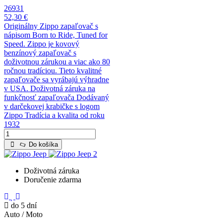
26931
52,30 €
Originálny Zippo zapaľovač s
nápisom Born to Ride, Tuned for
Speed. Zippo je kovový
benzínový zapaľovač s
doživotnou zárukou a viac ako 80
ročnou tradíciou. Tieto kvalitné
zapaľovače sa vyrábajú výhradne
v USA. Doživotná záruka na
funkčnosť zapaľovača Dodávaný
v darčekovej krabičke s logom
Zippo Tradícia a kvalita od roku
1932
Do košíka
Doživotná záruka
Doručenie zdarma
do 5 dní
Auto / Moto