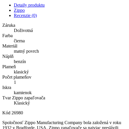
Detaily produktu
Zippo
Recenzie
(0)
Záruka
Doživotná
Farba
čierna
Materiál
matný povrch
Náplň
benzín
Plameň
klasický
Počet plameňov
1
Iskra
kamienok
Tvar Zippo zapaľovača
Klasický
Kód
26980
Spoločnosť Zippo Manufacturing Company bola založená v roku
1932 v Bradforde, USA. Zippo zapaľovače sa najviac preslávili