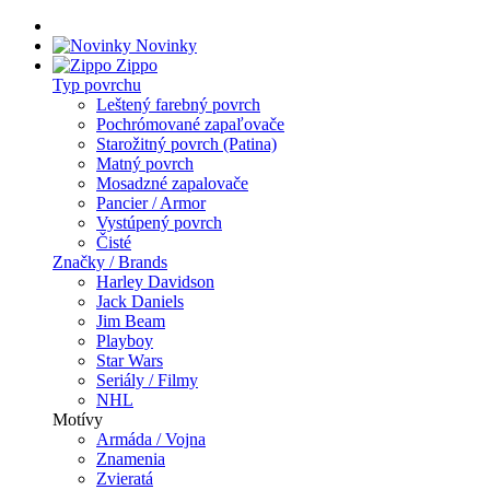
Novinky
Zippo
Typ povrchu
Leštený farebný povrch
Pochrómované zapaľovače
Starožitný povrch (Patina)
Matný povrch
Mosadzné zapalovače
Pancier / Armor
Vystúpený povrch
Čisté
Značky / Brands
Harley Davidson
Jack Daniels
Jim Beam
Playboy
Star Wars
Seriály / Filmy
NHL
Motívy
Armáda / Vojna
Znamenia
Zvieratá