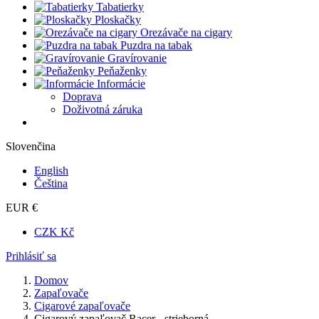
Tabatierky
Ploskačky
Orezávače na cigary
Puzdra na tabak
Gravírovanie
Peňaženky
Informácie
Doprava
Doživotná záruka
Slovenčina
English
Čeština
EUR €
CZK Kč
Prihlásiť sa
Domov
Zapaľovače
Cigarové zapaľovače
Cigarový zapaľovač Racer - strieborná