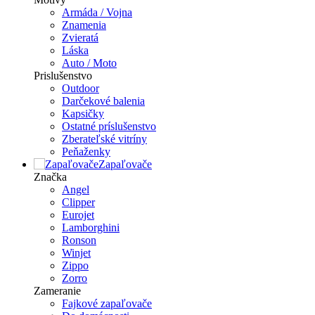
Armáda / Vojna
Znamenia
Zvieratá
Láska
Auto / Moto
Prislušenstvo
Outdoor
Darčekové balenia
Kapsičky
Ostatné príslušenstvo
Zberateľské vitríny
Peňaženky
Zapaľovače
Značka
Angel
Clipper
Eurojet
Lamborghini
Ronson
Winjet
Zippo
Zorro
Zameranie
Fajkové zapaľovače