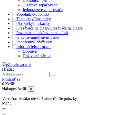
Do domácnosti
Cigarové zapaľovače
Jednorazové zapaľovače
Popolníky
Tabatierky
Ploskačky
Orezávače na cigary
Puzdra na tabak
Gravírovanie
Peňaženky
Informácie
Doprava
Doživotná záruka
Hľadať
Prihlásiť sa
0
Košík
Nákupný košík
×
Vo vašom košíku nie sú žiadne ďalšie položky
Menu