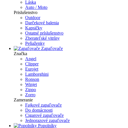
Láska
Auto / Moto
Prislušenstvo
Outdoor
Darčekové balenia
Kapsičky
Ostatné príslušenstvo
Zberateľské vitríny
Peňaženky
Zapaľovače
Značka
Angel
Clipper
Eurojet
Lamborghini
Ronson
Winjet
Zippo
Zorro
Zameranie
Fajkové zapaľovače
Do domácnosti
Cigarové zapaľovače
Jednorazové zapaľovače
Popolníky