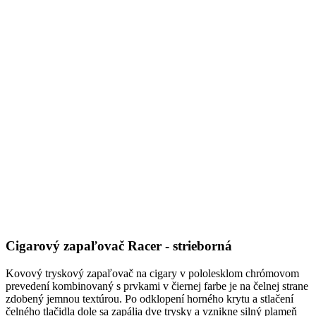
Cigarový zapaľovač Racer - strieborná
Kovový tryskový zapaľovač na cigary v pololesklom chrómovom
prevedení kombinovaný s prvkami v čiernej farbe je na čelnej strane
zdobený jemnou textúrou. Po odklopení horného krytu a stlačení
čelného tlačidla dole sa zapália dve trysky a vznikne silný plameň