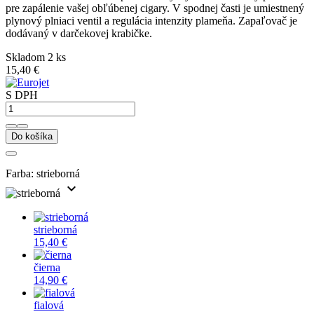
pre zapálenie vašej obľúbenej cigary. V spodnej časti je umiestnený
plynový plniaci ventil a regulácia intenzity plameňa. Zapaľovač je
dodávaný v darčekovej krabičke.
Skladom 2 ks
15,40 €
S DPH
Do košíka
Farba:
strieborná
expand_more
strieborná
15,40 €
čierna
14,90 €
fialová