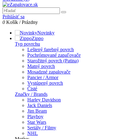
Prihlásiť sa
0
Košík
/
Prázdny
Novinky
Zippo
Typ povrchu
Leštený farebný povrch
Pochrómované zapaľovače
Starožitný povrch (Patina)
Matný povrch
Mosadzné zapalovače
Pancier / Armor
Vystúpený povrch
Čisté
Značky / Brands
Harley Davidson
Jack Daniels
Jim Beam
Playboy
Star Wars
Seriály / Filmy
NHL
Motívy