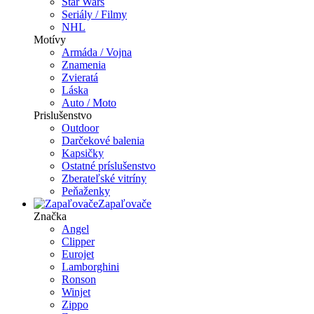
Star Wars
Seriály / Filmy
NHL
Motívy
Armáda / Vojna
Znamenia
Zvieratá
Láska
Auto / Moto
Prislušenstvo
Outdoor
Darčekové balenia
Kapsičky
Ostatné príslušenstvo
Zberateľské vitríny
Peňaženky
Zapaľovače
Značka
Angel
Clipper
Eurojet
Lamborghini
Ronson
Winjet
Zippo