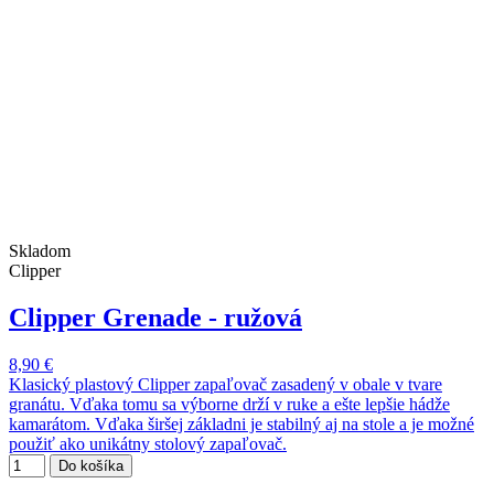
Skladom
Clipper
Clipper Grenade - ružová
8,90 €
Klasický plastový Clipper zapaľovač zasadený v obale v tvare
granátu. Vďaka tomu sa výborne drží v ruke a ešte lepšie hádže
kamarátom. Vďaka širšej základni je stabilný aj na stole a je možné
použiť ako unikátny stolový zapaľovač.
Do košíka