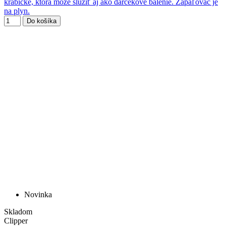
krabičke, ktorá môže slúžiť aj ako darčekové balenie. Zapaľovač je
na plyn.
Do košíka
Novinka
Skladom
Clipper