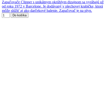
Zapaľovače Clipper s unikátnym okrúhlym dizajnom sa vyrábajú už
od roku 1972 v Barcelone. Je dodávaný v plechovej krabičke, ktorá
môže slúžiť aj ako darčekové balenie. Zapaľovač je na plyn.
Do košíka