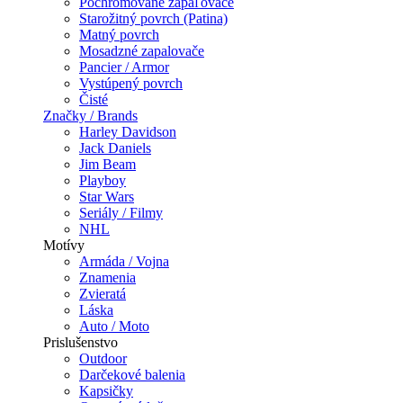
Pochrómované zapaľovače
Starožitný povrch (Patina)
Matný povrch
Mosadzné zapalovače
Pancier / Armor
Vystúpený povrch
Čisté
Značky / Brands
Harley Davidson
Jack Daniels
Jim Beam
Playboy
Star Wars
Seriály / Filmy
NHL
Motívy
Armáda / Vojna
Znamenia
Zvieratá
Láska
Auto / Moto
Prislušenstvo
Outdoor
Darčekové balenia
Kapsičky