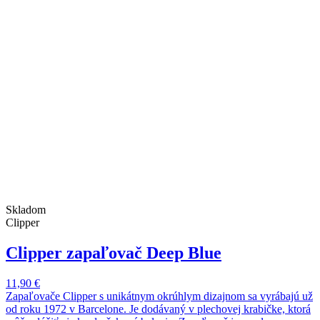
Skladom
Clipper
Clipper zapaľovač Deep Blue
11,90 €
Zapaľovače Clipper s unikátnym okrúhlym dizajnom sa vyrábajú už
od roku 1972 v Barcelone. Je dodávaný v plechovej krabičke, ktorá