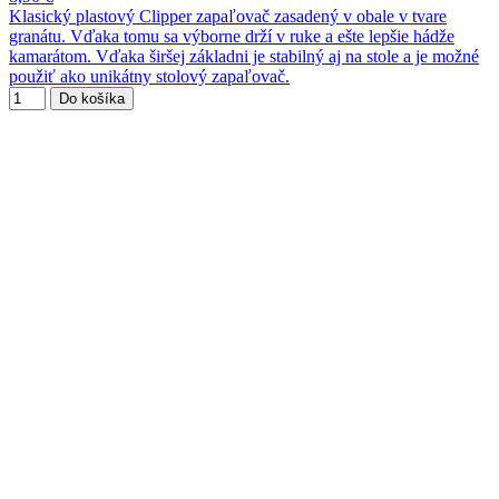
Klasický plastový Clipper zapaľovač zasadený v obale v tvare
granátu. Vďaka tomu sa výborne drží v ruke a ešte lepšie hádže
kamarátom. Vďaka širšej základni je stabilný aj na stole a je možné
použiť ako unikátny stolový zapaľovač.
Do košíka