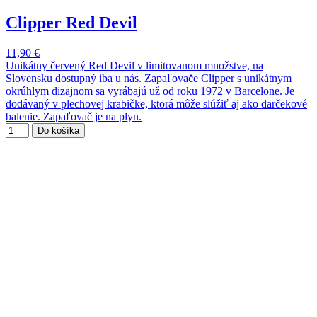
Clipper Red Devil
11,90 €
Unikátny červený Red Devil v limitovanom množstve, na
Slovensku dostupný iba u nás. Zapaľovače Clipper s unikátnym
okrúhlym dizajnom sa vyrábajú už od roku 1972 v Barcelone. Je
dodávaný v plechovej krabičke, ktorá môže slúžiť aj ako darčekové
balenie. Zapaľovač je na plyn.
Do košíka