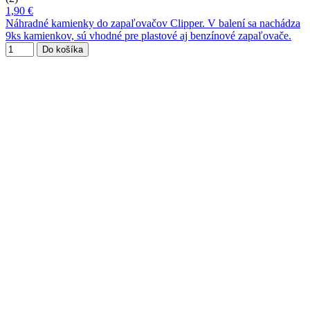
1,90 €
Náhradné kamienky do zapaľovačov Clipper. V balení sa nachádza
9ks kamienkov, sú vhodné pre plastové aj benzínové zapaľovače.
Do košíka