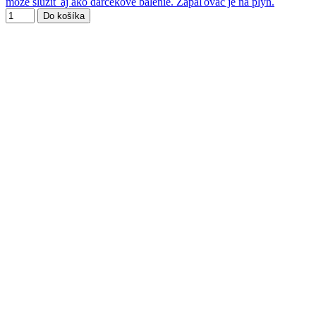
môže slúžiť aj ako darčekové balenie. Zapaľovač je na plyn.
Do košíka