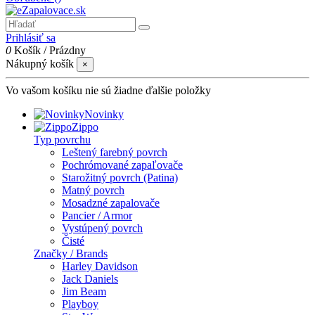
Prihlásiť sa
0
Košík
/
Prázdny
Nákupný košík
×
Vo vašom košíku nie sú žiadne ďalšie položky
Novinky
Zippo
Typ povrchu
Leštený farebný povrch
Pochrómované zapaľovače
Starožitný povrch (Patina)
Matný povrch
Mosadzné zapalovače
Pancier / Armor
Vystúpený povrch
Čisté
Značky / Brands
Harley Davidson
Jack Daniels
Jim Beam
Playboy