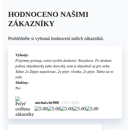
HODNOCENO NAŠIMI
ZÁKAZNÍKY
Prohlédněte si vybraná hodnocení našich zákazníků.
Výhody:
Prijemny pristup, extra rychle dodanie. Navykove. Po dodani
jednej objednavky (ako darcek), som si objednal aj pre seba.
Takze 2x Zippo zapalovac, 2x plyn. vlozka, 2x plyn. Takto sa to
robi
Slabiny:
Nic
michal.cbr900
12.07.2026