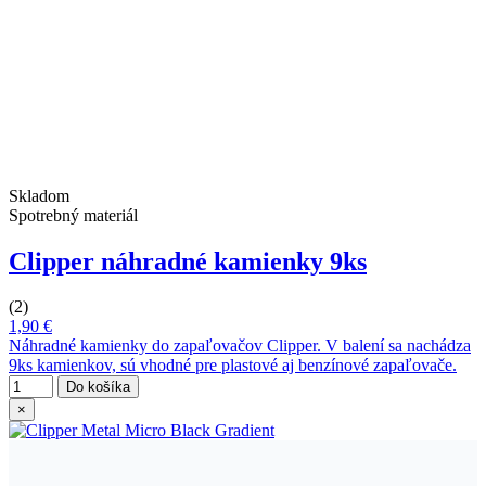
Skladom
Spotrebný materiál
Clipper náhradné kamienky 9ks
(2)
1,90 €
Náhradné kamienky do zapaľovačov Clipper. V balení sa nachádza
9ks kamienkov, sú vhodné pre plastové aj benzínové zapaľovače.
Do košíka
×