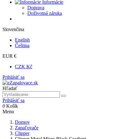
Informácie
Doprava
Doživotná záruka
Slovenčina
English
Čeština
EUR €
CZK Kč
Prihlásiť sa
Hľadať
Prihlásiť sa
0
Košík
Menu
Domov
Zapaľovače
Clipper
Clipper Metal Micro Black Gradient