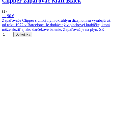
Clipper zapaľovač Matt Black
(1)
11,90 €
Zapaľovače Clipper s unikátnym okrúhlym dizajnom sa vyrábajú už
od roku 1972 v Barcelone. Je dodávaný v plechovej krabičke, ktorá
môže slúžiť aj ako darčekové balenie. Zapaľovač je na plyn. SK
Do košíka