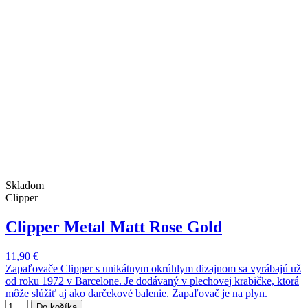
Skladom
Clipper
Clipper Metal Matt Rose Gold
11,90 €
Zapaľovače Clipper s unikátnym okrúhlym dizajnom sa vyrábajú už
od roku 1972 v Barcelone. Je dodávaný v plechovej krabičke, ktorá
môže slúžiť aj ako darčekové balenie. Zapaľovač je na plyn.
Do košíka