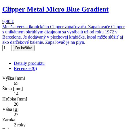
Clipper Metal Micro Blue Gradient
9,90 €
Menšia verzia ikonického Clipper zapaľovača. Zapaľovače Clipper
s unikátnym okrúhlym dizajnom sa vyrábajú už od roku 1972 v
Barcelone. Je dodávaný v plechovej krabičke, ktorá môže slúžiť aj
ako darčekové balenie. Zapaľovač je na plyn.
Do košíka
Detaily produktu
Recenzie
(0)
Výška [mm]
65
Šírka [mm]
14
Hrúbka [mm]
20
Váha [g]
27
Záruka
2 roky