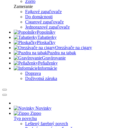
Zorro
Zameranie
Fajkové zapaľovače
Do domácnosti
Cigarové zapaľovače
Jednorazové zapaľovače
Popolníky
Tabatierky
Ploskačky
Orezávače na cigary
Puzdra na tabak
Gravírovanie
Peňaženky
Informácie
Doprava
Doživotná záruka
Novinky
Zippo
Typ povrchu
Leštený farebný povrch