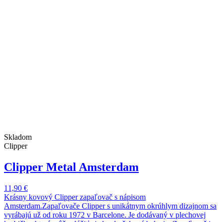
Skladom
Clipper
Clipper Metal Amsterdam
11,90 €
Krásny kovový Clipper zapaľovač s nápisom
Amsterdam.Zapaľovače Clipper s unikátnym okrúhlym dizajnom sa
vyrábajú už od roku 1972 v Barcelone. Je dodávaný v plechovej