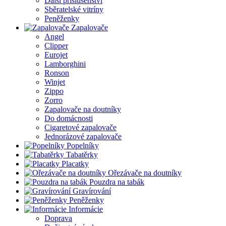
Další příslušenství
Sběratelské vitríny
Peněženky
Zapalovače
Angel
Clipper
Eurojet
Lamborghini
Ronson
Winjet
Zippo
Zorro
Zapalovače na doutníky
Do domácnosti
Cigaretové zapalovače
Jednorázové zapalovače
Popelníky
Tabatěrky
Placatky
Ořezávače na doutníky
Pouzdra na tabák
Gravírování
Peněženky
Informácie
Doprava