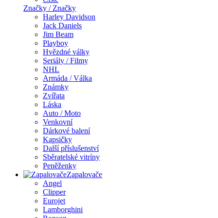
Značky / Značky
Harley Davidson
Jack Daniels
Jim Beam
Playboy
Hvězdné války
Seriály / Filmy
NHL
Armáda / Válka
Známky
Zvířata
Láska
Auto / Moto
Venkovní
Dárkové balení
Kapsičky
Další příslušenství
Sběratelské vitríny
Peněženky
Zapalovače
Angel
Clipper
Eurojet
Lamborghini