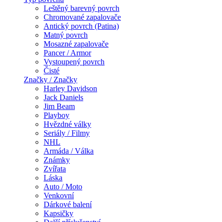
Leštěný barevný povrch
Chromované zapalovače
Antický povrch (Patina)
Matný povrch
Mosazné zapalovače
Pancer / Armor
Vystoupený povrch
Čisté
Značky / Značky
Harley Davidson
Jack Daniels
Jim Beam
Playboy
Hvězdné války
Seriály / Filmy
NHL
Armáda / Válka
Známky
Zvířata
Láska
Auto / Moto
Venkovní
Dárkové balení
Kapsičky