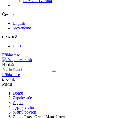
Doživotní záruka
Čeština
English
Slovenčina
CZK Kč
EUR €
Přihlásit se
Hleda5
Přihlásit se
0
Košík
Menu
Domů
Zapalovače
Zippo
Typ povrchu
Matný povrch
Zippo Grass Green Matte Logo