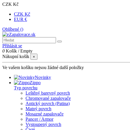
CZK Kč
CZK Kč
EUR €
Oblíbené (
)
Přihlásit se
0
Košík
/
Empty
Nákupní košík
×
Ve vašem košíku nejsou žádné další položky
Novinky
Zippo
Typ povrchu
Leštěný barevný povrch
Chromované zapalovače
Antický povrch (Patina)
Matný povrch
Mosazné zapalovače
Pancer / Armor
Vystoupený povrch
Čisté