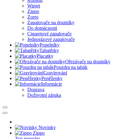
Ronson
Winjet
Zippo
Zorro
Zapalovače na doutníky
Do domácnosti
Cigaretové zapalovače
Jednorázové zapalovače
Popelníky
Tabatěrky
Placatky
Ořezávače na doutníky
Pouzdra na tabák
Gravírování
Peněženky
Informácie
Doprava
Doživotní záruka
Novinky
Zippo
Typ povrchu