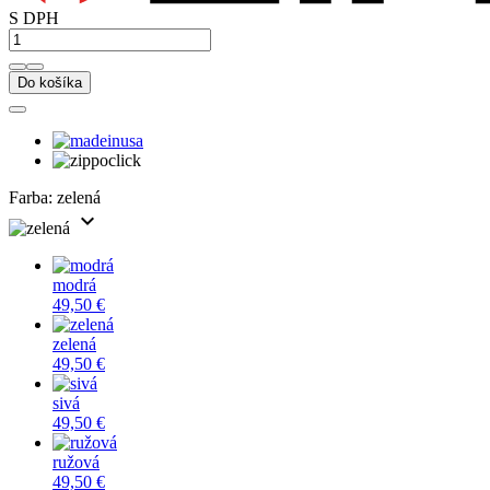
S DPH
Do košíka
Farba:
zelená
expand_more
modrá
49,50 €
zelená
49,50 €
sivá
49,50 €
ružová
49,50 €