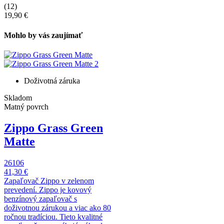
(12)
19,90 €
Mohlo by vás zaujímať
Doživotná záruka
Skladom
Matný povrch
Zippo Grass Green
Matte
26106
41,30 €
Zapaľovač Zippo v zelenom
prevedení. Zippo je kovový
benzínový zapaľovač s
doživotnou zárukou a viac ako 80
ročnou tradíciou. Tieto kvalitné