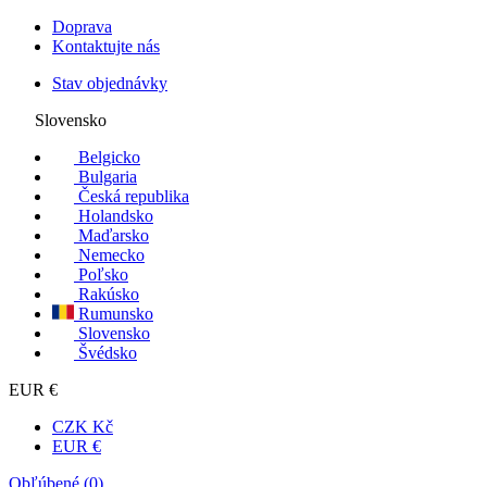
Doprava
Kontaktujte nás
Stav objednávky
Slovensko
Belgicko
Bulgaria
Česká republika
Holandsko
Maďarsko
Nemecko
Poľsko
Rakúsko
Rumunsko
Slovensko
Švédsko
EUR €
CZK Kč
EUR €
Obľúbené (
0
)