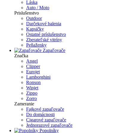
Láska
Auto / Moto
Prislušenstvo
Outdoor
Darčekové balenia
Kapsičky
Ostatné príslušenstvo
Zberateľské vitríny
Peňaženky
Zapaľovače
Značka
Angel
Clipper
Eurojet
Lamborghini
Ronson
Winjet
Zippo
Zorro
Zameranie
Fajkové zapaľovače
Do domácnosti
Cigarové zapaľovače
Jednorazové zapaľovače
Popolníky