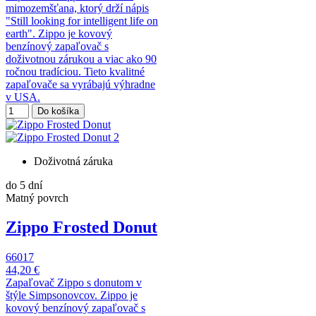
mimozemšťana, ktorý drží nápis
"Still looking for intelligent life on
earth". Zippo je kovový
benzínový zapaľovač s
doživotnou zárukou a viac ako 90
ročnou tradíciou. Tieto kvalitné
zapaľovače sa vyrábajú výhradne
v USA.
Do košíka
Doživotná záruka
do 5 dní
Matný povrch
Zippo Frosted Donut
66017
44,20 €
Zapaľovač Zippo s donutom v
štýle Simpsonovcov. Zippo je
kovový benzínový zapaľovač s