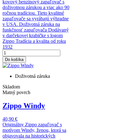
kovový benzínový zapaľovač s
doživotnou zárukou a viac ako 90
ročnou tradíciou. Tieto kvalitné
zapaľovače sa vyrábajú výhradne
v USA. Doživotná záruka na
funkčnosť zapaľovača Dodávaný
v darčekovej krabičke s logom
Zippo Tradícia a kvalita od roku
1932
Do košíka
Doživotná záruka
Skladom
Matný povrch
Zippo Windy
40,90 €
Originálny Zippo zapaľovač s
motívom Windy, ženou, ktorá sa
objavovala na historických