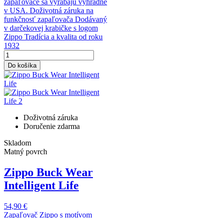
zapaľovače sa vyrábajú výhradne
v USA. Doživotná záruka na
funkčnosť zapaľovača Dodávaný
v darčekovej krabičke s logom
Zippo Tradícia a kvalita od roku
1932
Do košíka
Doživotná záruka
Doručenie zdarma
Skladom
Matný povrch
Zippo Buck Wear
Intelligent Life
54,90 €
Zapaľovač Zippo s motívom