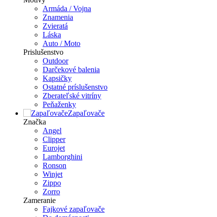
Armáda / Vojna
Znamenia
Zvieratá
Láska
Auto / Moto
Prislušenstvo
Outdoor
Darčekové balenia
Kapsičky
Ostatné príslušenstvo
Zberateľské vitríny
Peňaženky
Zapaľovače
Značka
Angel
Clipper
Eurojet
Lamborghini
Ronson
Winjet
Zippo
Zorro
Zameranie
Fajkové zapaľovače