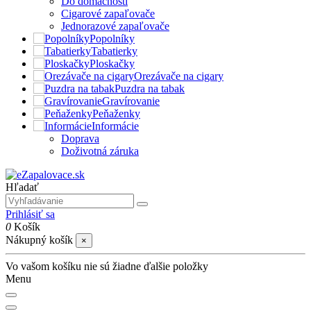
Do domácnosti
Cigarové zapaľovače
Jednorazové zapaľovače
Popolníky
Tabatierky
Ploskačky
Orezávače na cigary
Puzdra na tabak
Gravírovanie
Peňaženky
Informácie
Doprava
Doživotná záruka
Hľadať
Prihlásiť sa
0
Košík
Nákupný košík
×
Vo vašom košíku nie sú žiadne ďalšie položky
Menu