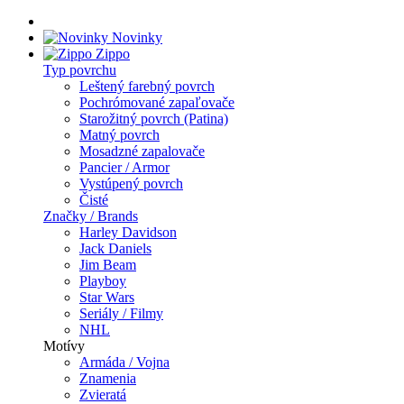
Novinky
Zippo
Typ povrchu
Leštený farebný povrch
Pochrómované zapaľovače
Starožitný povrch (Patina)
Matný povrch
Mosadzné zapalovače
Pancier / Armor
Vystúpený povrch
Čisté
Značky / Brands
Harley Davidson
Jack Daniels
Jim Beam
Playboy
Star Wars
Seriály / Filmy
NHL
Motívy
Armáda / Vojna
Znamenia
Zvieratá