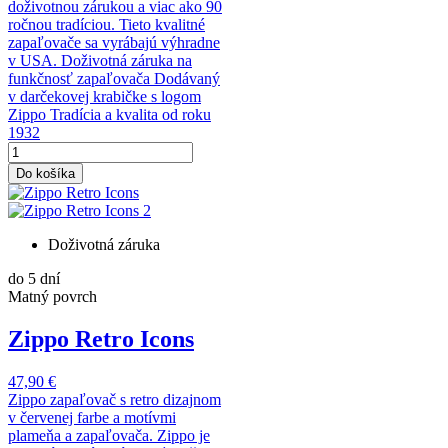
doživotnou zárukou a viac ako 90
ročnou tradíciou. Tieto kvalitné
zapaľovače sa vyrábajú výhradne
v USA. Doživotná záruka na
funkčnosť zapaľovača Dodávaný
v darčekovej krabičke s logom
Zippo Tradícia a kvalita od roku
1932
Do košíka
Doživotná záruka
do 5 dní
Matný povrch
Zippo Retro Icons
47,90 €
Zippo zapaľovač s retro dizajnom
v červenej farbe a motívmi
plameňa a zapaľovača. Zippo je