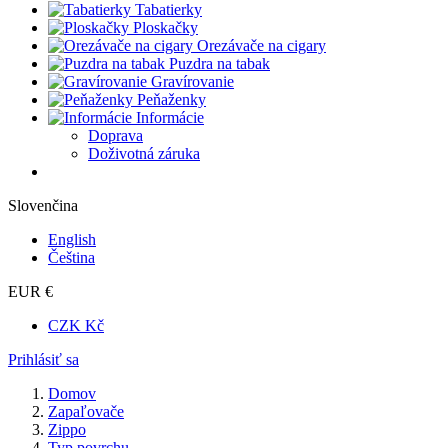
Tabatierky
Ploskačky
Orezávače na cigary
Puzdra na tabak
Gravírovanie
Peňaženky
Informácie
Doprava
Doživotná záruka
Slovenčina
English
Čeština
EUR €
CZK Kč
Prihlásiť sa
Domov
Zapaľovače
Zippo
Typ povrchu