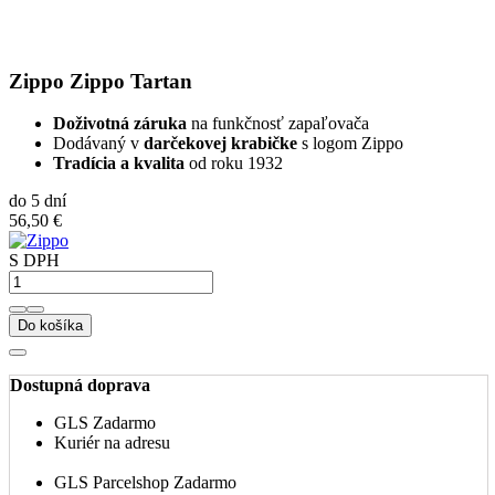
Zippo Zippo Tartan
Doživotná záruka
na funkčnosť zapaľovača
Dodávaný v
darčekovej krabičke
s logom Zippo
Tradícia a kvalita
od roku 1932
do 5 dní
56,50 €
S DPH
Do košíka
Dostupná doprava
GLS
Zadarmo
Kuriér na adresu
GLS Parcelshop
Zadarmo