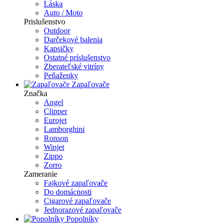
Láska
Auto / Moto
Prislušenstvo
Outdoor
Darčekové balenia
Kapsičky
Ostatné príslušenstvo
Zberateľské vitríny
Peňaženky
Zapaľovače
Značka
Angel
Clipper
Eurojet
Lamborghini
Ronson
Winjet
Zippo
Zorro
Zameranie
Fajkové zapaľovače
Do domácnosti
Cigarové zapaľovače
Jednorazové zapaľovače
Popolníky