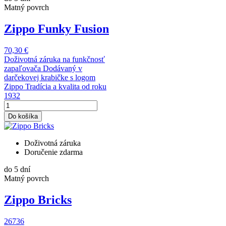
Matný povrch
Zippo Funky Fusion
70,30 €
Doživotná záruka na funkčnosť
zapaľovača Dodávaný v
darčekovej krabičke s logom
Zippo Tradícia a kvalita od roku
1932
Do košíka
Doživotná záruka
Doručenie zdarma
do 5 dní
Matný povrch
Zippo Bricks
26736