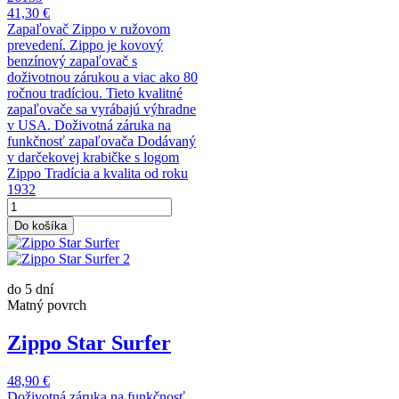
41,30 €
Zapaľovač Zippo v ružovom
prevedení. Zippo je kovový
benzínový zapaľovač s
doživotnou zárukou a viac ako 80
ročnou tradíciou. Tieto kvalitné
zapaľovače sa vyrábajú výhradne
v USA. Doživotná záruka na
funkčnosť zapaľovača Dodávaný
v darčekovej krabičke s logom
Zippo Tradícia a kvalita od roku
1932
Do košíka
do 5 dní
Matný povrch
Zippo Star Surfer
48,90 €
Doživotná záruka na funkčnosť