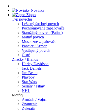
Novinky
Zippo
Typ povrchu
Leštený farebný povrch
Pochrómované zapaľovače
Starožitný povrch (Patina)
Matný povrch
Mosadzné zapalovače
Pancier / Armor
Vystúpený povrch
Čisté
Značky / Brands
Harley Davidson
Jack Daniels
Jim Beam
Playboy
Star Wars
Seriály / Filmy
NHL
Motívy
Armáda / Vojna
Znamenia
Zvieratá