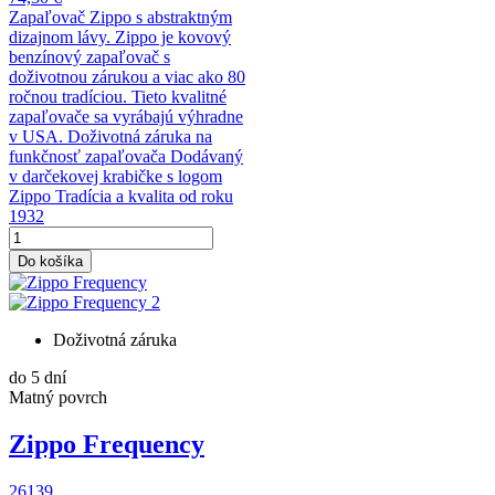
Zapaľovač Zippo s abstraktným
dizajnom lávy. Zippo je kovový
benzínový zapaľovač s
doživotnou zárukou a viac ako 80
ročnou tradíciou. Tieto kvalitné
zapaľovače sa vyrábajú výhradne
v USA. Doživotná záruka na
funkčnosť zapaľovača Dodávaný
v darčekovej krabičke s logom
Zippo Tradícia a kvalita od roku
1932
Do košíka
Doživotná záruka
do 5 dní
Matný povrch
Zippo Frequency
26139