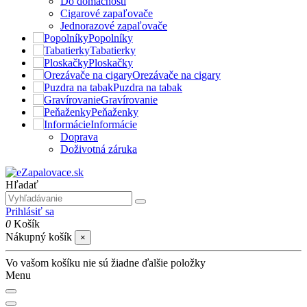
Do domácnosti
Cigarové zapaľovače
Jednorazové zapaľovače
Popolníky
Tabatierky
Ploskačky
Orezávače na cigary
Puzdra na tabak
Gravírovanie
Peňaženky
Informácie
Doprava
Doživotná záruka
Hľadať
Prihlásiť sa
0
Košík
Nákupný košík
×
Vo vašom košíku nie sú žiadne ďalšie položky
Menu