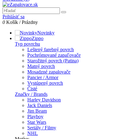
Prihlásiť sa
0
Košík
/
Prázdny
Novinky
Zippo
Typ povrchu
Leštený farebný povrch
Pochrómované zapaľovače
Starožitný povrch (Patina)
Matný povrch
Mosadzné zapalovače
Pancier / Armor
Vystúpený povrch
Čisté
Značky / Brands
Harley Davidson
Jack Daniels
Jim Beam
Playboy
Star Wars
Seriály / Filmy
NHL
Motívy