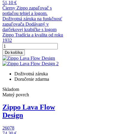
51,10 €
Čierny Zippo zapaľovač s
potlačou tehiel a logom.
Doživotná záruka na funkčnosť
zapaľovača Dodávaný v
darčekovej krabičke s logom
Zippo Tradícia a kvalita od roku
1932
Do košíka
Doživotná záruka
Doručenie zdarma
Skladom
Matný povrch
Zippo Lava Flow
Design
26078
74,30 €