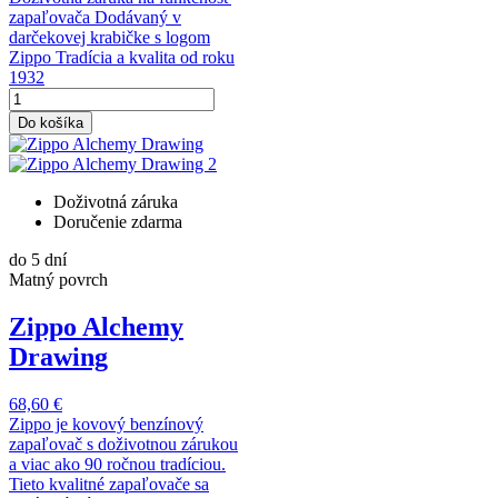
zapaľovača Dodávaný v
darčekovej krabičke s logom
Zippo Tradícia a kvalita od roku
1932
Do košíka
Doživotná záruka
Doručenie zdarma
do 5 dní
Matný povrch
Zippo Alchemy
Drawing
68,60 €
Zippo je kovový benzínový
zapaľovač s doživotnou zárukou
a viac ako 90 ročnou tradíciou.
Tieto kvalitné zapaľovače sa