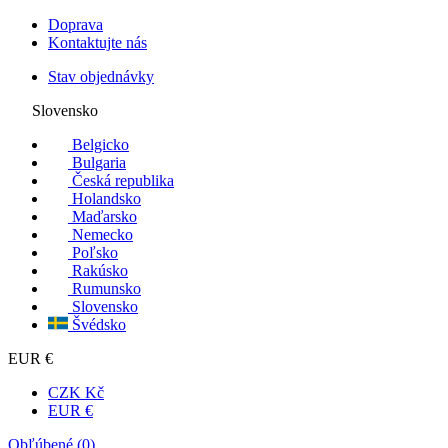
Doprava
Kontaktujte nás
Stav objednávky
Slovensko
Belgicko
Bulgaria
Česká republika
Holandsko
Maďarsko
Nemecko
Poľsko
Rakúsko
Rumunsko
Slovensko
Švédsko
EUR €
CZK Kč
EUR €
Obľúbené (
0
)