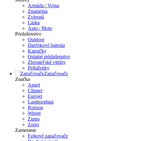
Armáda / Vojna
Znamenia
Zvieratá
Láska
Auto / Moto
Prislušenstvo
Outdoor
Darčekové balenia
Kapsičky
Ostatné príslušenstvo
Zberateľské vitríny
Peňaženky
Zapaľovače
Značka
Angel
Clipper
Eurojet
Lamborghini
Ronson
Winjet
Zippo
Zorro
Zameranie
Fajkové zapaľovače