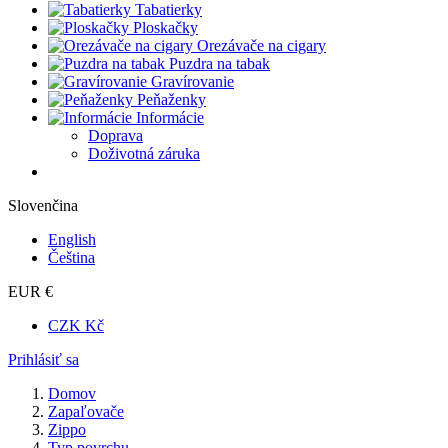
Tabatierky
Ploskačky
Orezávače na cigary
Puzdra na tabak
Gravírovanie
Peňaženky
Informácie
Doprava
Doživotná záruka
Slovenčina
English
Čeština
EUR €
CZK Kč
Prihlásiť sa
Domov
Zapaľovače
Zippo
Typ povrchu