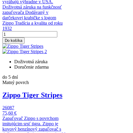
vyrábajú výhradne v USA.
Doživotná záruka na funkčnosť
zapaľovača Dodávaný v
darčekovej krabičke s logom
Zippo Tradícia a kvalita od roku
1932
Do košíka
Doživotná záruka
Doručenie zdarma
do 5 dní
Matný povrch
Zippo Tiger Stripes
26087
75,60 €
Zapaľovač Zippo s povrchom
imitujúcim srsť tigra. Zippo je
kovový benzínový zapaľovač s