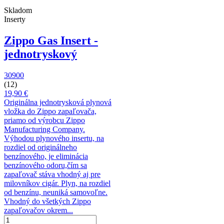
Skladom
Inserty
Zippo Gas Insert -
jednotryskový
30900
(12)
19,90 €
Originálna jednotrysková plynová
vložka do Zippo zapaľovača,
priamo od výrobcu Zippo
Manufacturing Company.
Výhodou plynového insertu, na
rozdiel od originálneho
benzínového, je eliminácia
benzínového odoru,čím sa
zapaľovač stáva vhodný aj pre
milovníkov cigár. Plyn, na rozdiel
od benzínu, neuniká samovoľne.
Vhodný do všetkých Zippo
zapaľovačov okrem...