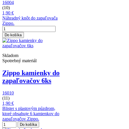
16004
(10)
1,90 €
Náhradný knôt do zapaľovača
Zippo.
Do košíka
Skladom
Spotrebný materiál
Zippo kamienky do
zapaľovačov 6ks
16010
(11)
1,90 €
Blister s plastovým púzdrom,
ktoré obsahuje 6 kamienkov do
zapaľovačov Zippo.
Do košíka