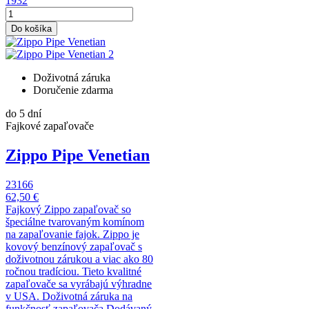
1932
Do košíka
Doživotná záruka
Doručenie zdarma
do 5 dní
Fajkové zapaľovače
Zippo Pipe Venetian
23166
62,50 €
Fajkový Zippo zapaľovač so
špeciálne tvarovaným komínom
na zapaľovanie fajok. Zippo je
kovový benzínový zapaľovač s
doživotnou zárukou a viac ako 80
ročnou tradíciou. Tieto kvalitné
zapaľovače sa vyrábajú výhradne
v USA. Doživotná záruka na
funkčnosť zapaľovača Dodávaný