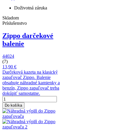
Doživotná záruka
Skladom
Príslušenstvo
Zippo darčekové
balenie
44024
(7)
13,90 €
Darčeková kazeta na klasický
zapaľovač Zippo. Balenie
obsahuje náhradné kamienky a
benzín, Zippo zapaľovač treba
dokúpiť samostatne.
Do košíka