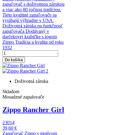
zapaľovač s doživotnou zárukou
a viac ako 80 ročnou tradíciou.
Tieto kvalitné zapaľovače sa
vyrábajú výhradne v USA.
Doživotná záruka na funkčnosť
zapaľovača Dodávaný v
darčekovej krabičke s logom
Zippo Tradícia a kvalita od roku
1932
Do košíka
Doživotná záruka
Skladom
Mosadzné zapalovače
Zippo Rancher Girl
23014
39,60 €
Zapaľovač Zippo s motívom