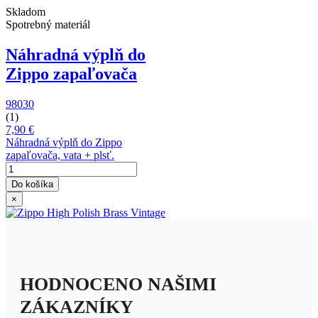
Skladom
Spotrebný materiál
Náhradná výplň do
Zippo zapaľovača
98030
(1)
7,90 €
Náhradná výplň do Zippo
zapaľovača, vata + plsť.
Do košíka
×
HODNOCENO NAŠIMI
ZÁKAZNÍKY