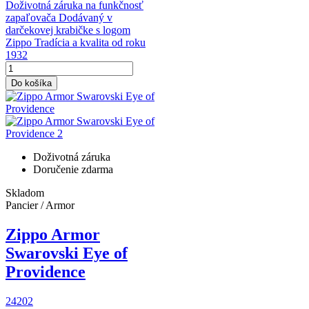
Doživotná záruka na funkčnosť
zapaľovača Dodávaný v
darčekovej krabičke s logom
Zippo Tradícia a kvalita od roku
1932
Do košíka
Doživotná záruka
Doručenie zdarma
Skladom
Pancier / Armor
Zippo Armor
Swarovski Eye of
Providence
24202