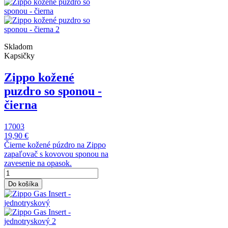
Skladom
Kapsičky
Zippo kožené
puzdro so sponou -
čierna
17003
19,90 €
Čierne kožené púzdro na Zippo
zapaľovač s kovovou sponou na
zavesenie na opasok.
Do košíka