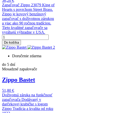
36,20 €
Zapaľovač Zippo 23079 King of
Hearts s povrchom Street Brass.
Zippo je kovový benzínový
zapaľovač s doživotnou zárukou
a viac ako 90 ročnou tradíciou.
Tieto kvalitné zapaľovače sa
vyrábajú výhradne v USA.
Do košíka
Doručenie zdarma
do 5 dní
Mosadzné zapalovače
Zippo Bastet
51,80 €
Doživotná záruka na funkčnosť
zapaľovača Dodávaný v
darčekovej krabičke s logom
Zippo Tradícia a kvalita od roku