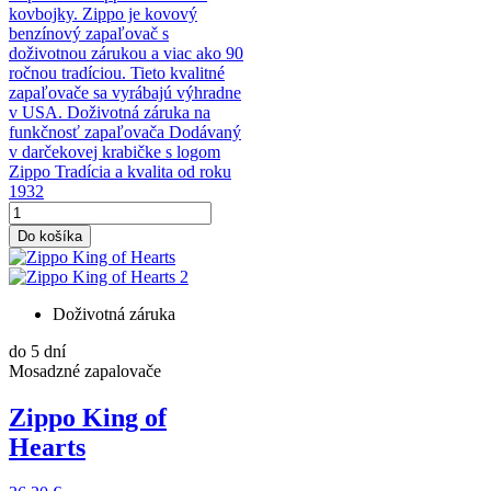
kovbojky. Zippo je kovový
benzínový zapaľovač s
doživotnou zárukou a viac ako 90
ročnou tradíciou. Tieto kvalitné
zapaľovače sa vyrábajú výhradne
v USA. Doživotná záruka na
funkčnosť zapaľovača Dodávaný
v darčekovej krabičke s logom
Zippo Tradícia a kvalita od roku
1932
Do košíka
Doživotná záruka
do 5 dní
Mosadzné zapalovače
Zippo King of
Hearts