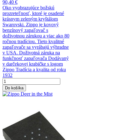
90,40 €
Oko vyobrazujúce božskú
prozreteľnosť, ktoré je osadené
krásnym zeleným kryštálom
Swarovski. Zippo je kovový
benzínový zapaľovač s
doživotnou zárukou a viac ako 80
ročnou tradíciou. Tieto kvalitné
zapaľovače sa vyrábajú výhradne
v USA. Doživotná záruka na
funkčnosť zapaľovača Dodávaný
v darčekovej krabičke s logom
Zippo Tradícia a kvalita od roku
1932
Do košíka