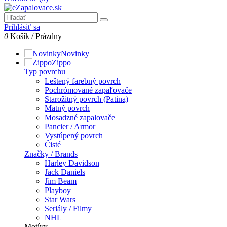
Prihlásiť sa
0
Košík
/
Prázdny
Novinky
Zippo
Typ povrchu
Leštený farebný povrch
Pochrómované zapaľovače
Starožitný povrch (Patina)
Matný povrch
Mosadzné zapalovače
Pancier / Armor
Vystúpený povrch
Čisté
Značky / Brands
Harley Davidson
Jack Daniels
Jim Beam
Playboy
Star Wars
Seriály / Filmy
NHL
Motívy