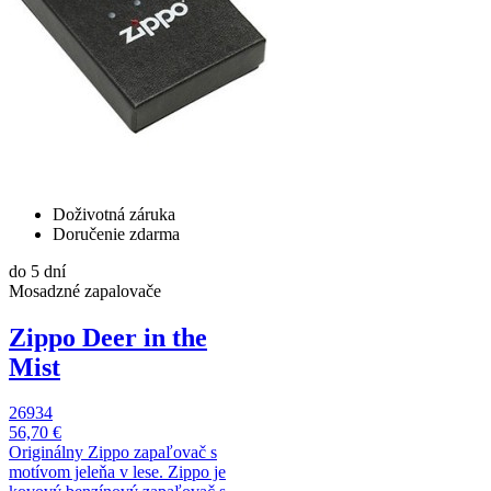
Doživotná záruka
Doručenie zdarma
do 5 dní
Mosadzné zapalovače
Zippo Deer in the
Mist
26934
56,70 €
Originálny Zippo zapaľovač s
motívom jeleňa v lese. Zippo je