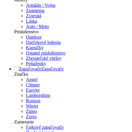
Armáda / Vojna
Znamenia
Zvieratá
Láska
Auto / Moto
Prislušenstvo
Outdoor
Darčekové balenia
Kapsičky
Ostatné príslušenstvo
Zberateľské vitríny
Peňaženky
Zapaľovače
Značka
Angel
Clipper
Eurojet
Lamborghini
Ronson
Winjet
Zippo
Zorro
Zameranie
Fajkové zapaľovače