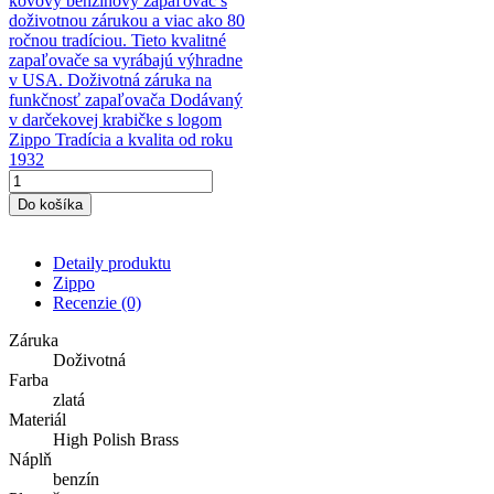
kovový benzínový zapaľovač s
doživotnou zárukou a viac ako 80
ročnou tradíciou. Tieto kvalitné
zapaľovače sa vyrábajú výhradne
v USA. Doživotná záruka na
funkčnosť zapaľovača Dodávaný
v darčekovej krabičke s logom
Zippo Tradícia a kvalita od roku
1932
Do košíka
Detaily produktu
Zippo
Recenzie
(0)
Záruka
Doživotná
Farba
zlatá
Materiál
High Polish Brass
Náplň
benzín