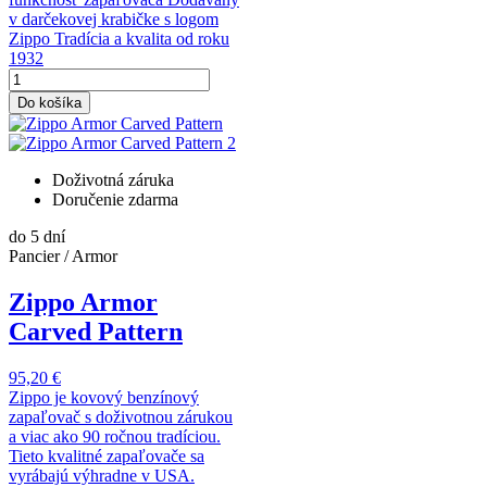
v darčekovej krabičke s logom
Zippo Tradícia a kvalita od roku
1932
Do košíka
Doživotná záruka
Doručenie zdarma
do 5 dní
Pancier / Armor
Zippo Armor
Carved Pattern
95,20 €
Zippo je kovový benzínový
zapaľovač s doživotnou zárukou
a viac ako 90 ročnou tradíciou.
Tieto kvalitné zapaľovače sa
vyrábajú výhradne v USA.