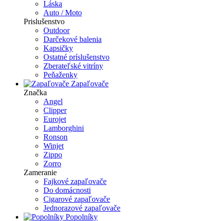
Láska
Auto / Moto
Prislušenstvo
Outdoor
Darčekové balenia
Kapsičky
Ostatné príslušenstvo
Zberateľské vitríny
Peňaženky
Zapaľovače
Značka
Angel
Clipper
Eurojet
Lamborghini
Ronson
Winjet
Zippo
Zorro
Zameranie
Fajkové zapaľovače
Do domácnosti
Cigarové zapaľovače
Jednorazové zapaľovače
Popolníky