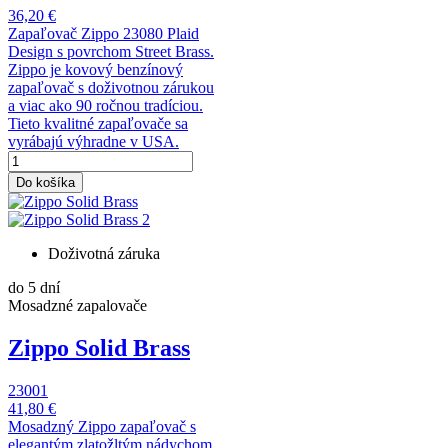
36,20 €
Zapaľovač Zippo 23080 Plaid
Design s povrchom Street Brass.
Zippo je kovový benzínový
zapaľovač s doživotnou zárukou
a viac ako 90 ročnou tradíciou.
Tieto kvalitné zapaľovače sa
vyrábajú výhradne v USA.
Do košíka
Doživotná záruka
do 5 dní
Mosadzné zapalovače
Zippo Solid Brass
23001
41,80 €
Mosadzný Zippo zapaľovač s
elegantým zlatožltým nádychom.