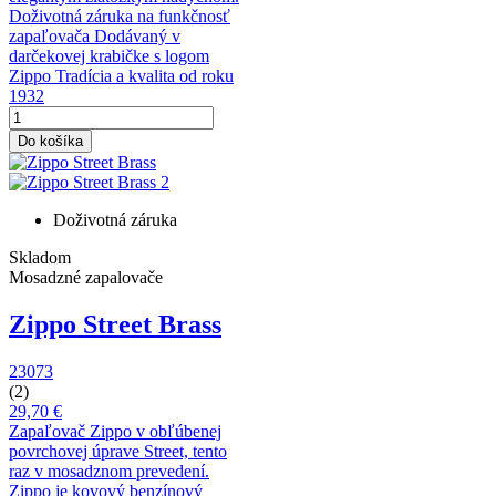
Doživotná záruka na funkčnosť
zapaľovača Dodávaný v
darčekovej krabičke s logom
Zippo Tradícia a kvalita od roku
1932
Do košíka
Doživotná záruka
Skladom
Mosadzné zapalovače
Zippo Street Brass
23073
(2)
29,70 €
Zapaľovač Zippo v obľúbenej
povrchovej úprave Street, tento
raz v mosadznom prevedení.
Zippo je kovový benzínový