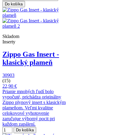
Do košíka
Skladom
Inserty
Zippo Gas Insert -
klasický plameň
30903
(15)
22,90 €
Prianie mnohých ľudí bolo
vypočuté, prichádza originálny
Zippo plynový insert s klasickým
plameňom. Veľmi kvalitne
celokovové vyhotovenie
zaručujue výborný pocit pri
každom zapálení.
Do košíka