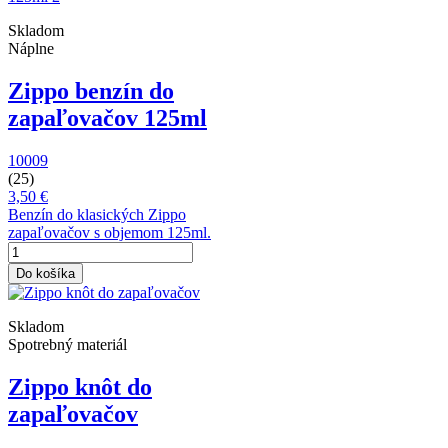
Skladom
Náplne
Zippo benzín do
zapaľovačov 125ml
10009
(25)
3,50 €
Benzín do klasických Zippo
zapaľovačov s objemom 125ml.
Do košíka
Skladom
Spotrebný materiál
Zippo knôt do
zapaľovačov