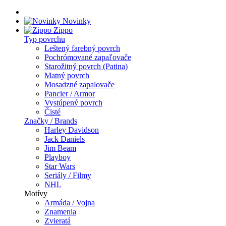
Novinky
Zippo
Typ povrchu
Leštený farebný povrch
Pochrómované zapaľovače
Starožitný povrch (Patina)
Matný povrch
Mosadzné zapalovače
Pancier / Armor
Vystúpený povrch
Čisté
Značky / Brands
Harley Davidson
Jack Daniels
Jim Beam
Playboy
Star Wars
Seriály / Filmy
NHL
Motívy
Armáda / Vojna
Znamenia
Zvieratá