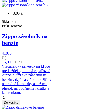
-3,00 €
Skladom
Príslušenstvo
Zippo zásobník na
benzín
41013
(1)
15,90 €
18,90 €
Viacúčelový prívesok na kľúče
pre každého, kto má zapaľovač
Zippo. Slúži ako zásobník na
benzín , dajú sa v ňom uložiť dva
náhradné kamienky a tiež má
pliešok na uvoľnenie skrutky s
kamienkom.
Do košíka