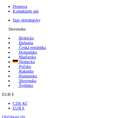
Doprava
Kontaktujte nás
Stav objednávky
Slovensko
Belgicko
Bulgaria
Česká republika
Holandsko
Maďarsko
Nemecko
Poľsko
Rakúsko
Rumunsko
Slovensko
Švédsko
EUR €
CZK Kč
EUR €
Obľúbené (
0
)