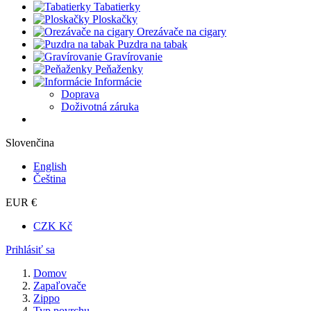
Tabatierky
Ploskačky
Orezávače na cigary
Puzdra na tabak
Gravírovanie
Peňaženky
Informácie
Doprava
Doživotná záruka
Slovenčina
English
Čeština
EUR €
CZK Kč
Prihlásiť sa
Domov
Zapaľovače
Zippo
Typ povrchu