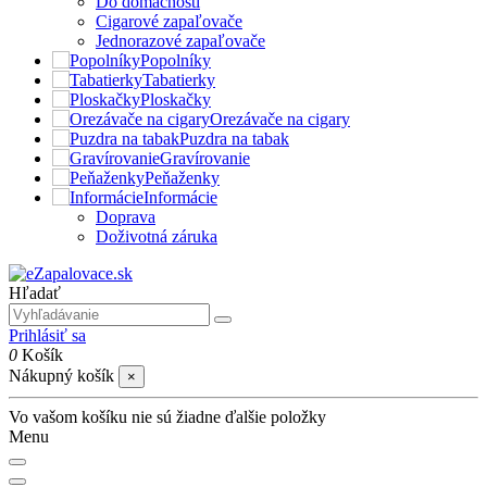
Do domácnosti
Cigarové zapaľovače
Jednorazové zapaľovače
Popolníky
Tabatierky
Ploskačky
Orezávače na cigary
Puzdra na tabak
Gravírovanie
Peňaženky
Informácie
Doprava
Doživotná záruka
Hľadať
Prihlásiť sa
0
Košík
Nákupný košík
×
Vo vašom košíku nie sú žiadne ďalšie položky
Menu