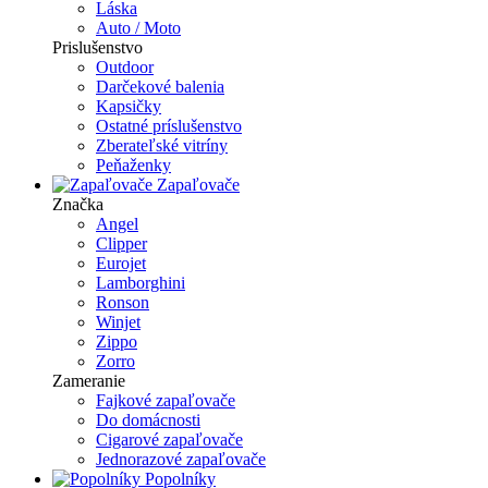
Láska
Auto / Moto
Prislušenstvo
Outdoor
Darčekové balenia
Kapsičky
Ostatné príslušenstvo
Zberateľské vitríny
Peňaženky
Zapaľovače
Značka
Angel
Clipper
Eurojet
Lamborghini
Ronson
Winjet
Zippo
Zorro
Zameranie
Fajkové zapaľovače
Do domácnosti
Cigarové zapaľovače
Jednorazové zapaľovače
Popolníky