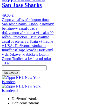
San Jose Sharks
49,00 €
Zippo zapaľovač s logom tímu
San Jose Sharks. Zippo je kovový
benzínový zapaľovač s
doživotnou zárukou a viac ako 90
ročnou tradíciou. Tieto kvalitné
zapaľovače sa vyrábajú výhradne
v USA. Doživotná záruka na
funkčnosť zapaľovača Dodávaný
v darčekovej krabičke s logom
Zippo Tradícia a kvalita od roku
1932
Do košíka
Doživotná záruka
Doručenie zdarma