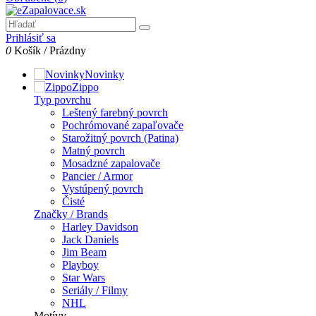
Prihlásiť sa
0
Košík
/
Prázdny
Novinky
Zippo
Typ povrchu
Leštený farebný povrch
Pochrómované zapaľovače
Starožitný povrch (Patina)
Matný povrch
Mosadzné zapalovače
Pancier / Armor
Vystúpený povrch
Čisté
Značky / Brands
Harley Davidson
Jack Daniels
Jim Beam
Playboy
Star Wars
Seriály / Filmy
NHL
Motívy