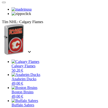
Tím NHL:
Calgary Flames
expand_more
Calgary Flames
50,20 €
Anaheim Ducks
49,00 €
Boston Bruins
49,00 €
Buffalo Sabres