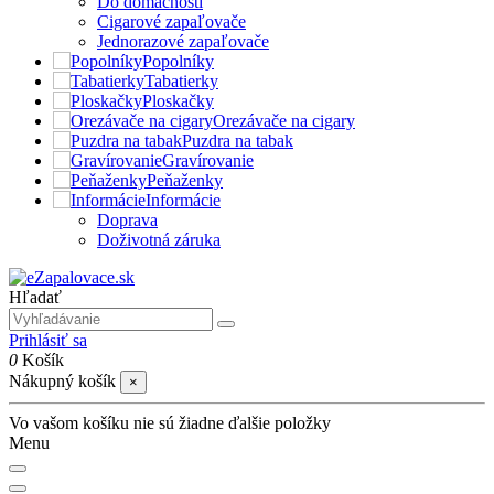
Do domácnosti
Cigarové zapaľovače
Jednorazové zapaľovače
Popolníky
Tabatierky
Ploskačky
Orezávače na cigary
Puzdra na tabak
Gravírovanie
Peňaženky
Informácie
Doprava
Doživotná záruka
Hľadať
Prihlásiť sa
0
Košík
Nákupný košík
×
Vo vašom košíku nie sú žiadne ďalšie položky
Menu