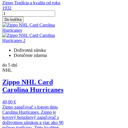
Zippo Tradícia a kvalita od roku
1932
Do košíka
Doživotná záruka
Doručenie zdarma
do 5 dní
NHL
Zippo NHL Card
Carolina Hurricanes
49,00 €
Zippo zapaľovač s logom tímu
Carolina Hurricanes. Zippo je
kovový benzínový zapaľovač s
doživotnou zárukou a viac ako 90
ročnou tradíciou. Tieto kvalitné