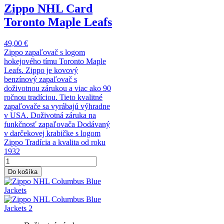
Zippo NHL Card
Toronto Maple Leafs
49,00 €
Zippo zapaľovač s logom
hokejového tímu Toronto Maple
Leafs. Zippo je kovový
benzínový zapaľovač s
doživotnou zárukou a viac ako 90
ročnou tradíciou. Tieto kvalitné
zapaľovače sa vyrábajú výhradne
v USA. Doživotná záruka na
funkčnosť zapaľovača Dodávaný
v darčekovej krabičke s logom
Zippo Tradícia a kvalita od roku
1932
Do košíka