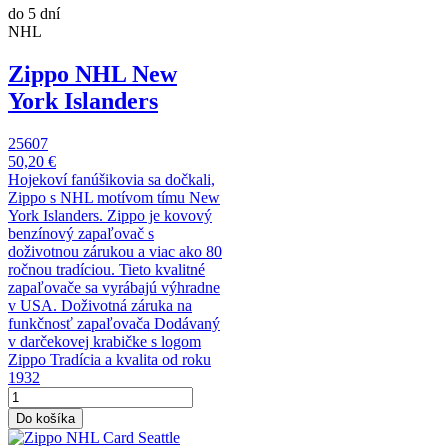
do 5 dní
NHL
Zippo NHL New
York Islanders
25607
50,20 €
Hojekoví fanúšikovia sa dočkali,
Zippo s NHL motívom tímu New
York Islanders. Zippo je kovový
benzínový zapaľovač s
doživotnou zárukou a viac ako 80
ročnou tradíciou. Tieto kvalitné
zapaľovače sa vyrábajú výhradne
v USA. Doživotná záruka na
funkčnosť zapaľovača Dodávaný
v darčekovej krabičke s logom
Zippo Tradícia a kvalita od roku
1932
Do košíka