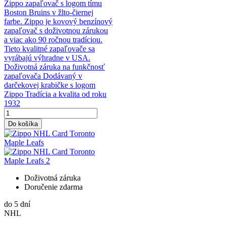
Zippo zapaľovač s logom tímu
Boston Bruins v žlto-čiernej
farbe. Zippo je kovový benzínový
zapaľovač s doživotnou zárukou
a viac ako 90 ročnou tradíciou.
Tieto kvalitné zapaľovače sa
vyrábajú výhradne v USA.
Doživotná záruka na funkčnosť
zapaľovača Dodávaný v
darčekovej krabičke s logom
Zippo Tradícia a kvalita od roku
1932
Do košíka
Doživotná záruka
Doručenie zdarma
do 5 dní
NHL