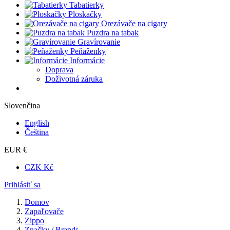
Tabatierky
Ploskačky
Orezávače na cigary
Puzdra na tabak
Gravírovanie
Peňaženky
Informácie
Doprava
Doživotná záruka
Slovenčina
English
Čeština
EUR €
CZK Kč
Prihlásiť sa
Domov
Zapaľovače
Zippo
Značky / Brands