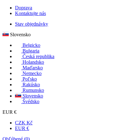
Doprava
Kontaktujte nás
Stav objednávky
Slovensko
Belgicko
Bulgaria
Česká republika
Holandsko
Maďarsko
Nemecko
Poľsko
Rakúsko
Rumunsko
Slovensko
Švédsko
EUR €
CZK Kč
EUR €
Obľúbené (
0
)