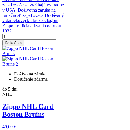
zapaľovače sa vyrábajú výhradne
v USA. Doživotná záruka na
funkčnosť zapaľovača Dodávaný
v darčekovej krabičke s logom
Zippo Tradícia a kvalita od roku
1932
Do košíka
Doživotná záruka
Doručenie zdarma
do 5 dní
NHL
Zippo NHL Card
Boston Bruins
49,00 €