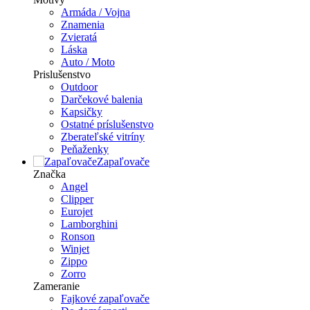
Armáda / Vojna
Znamenia
Zvieratá
Láska
Auto / Moto
Prislušenstvo
Outdoor
Darčekové balenia
Kapsičky
Ostatné príslušenstvo
Zberateľské vitríny
Peňaženky
Zapaľovače
Značka
Angel
Clipper
Eurojet
Lamborghini
Ronson
Winjet
Zippo
Zorro
Zameranie
Fajkové zapaľovače