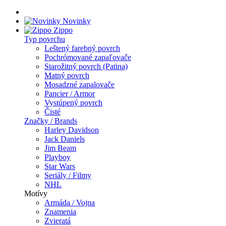
Novinky
Zippo
Typ povrchu
Leštený farebný povrch
Pochrómované zapaľovače
Starožitný povrch (Patina)
Matný povrch
Mosadzné zapalovače
Pancier / Armor
Vystúpený povrch
Čisté
Značky / Brands
Harley Davidson
Jack Daniels
Jim Beam
Playboy
Star Wars
Seriály / Filmy
NHL
Motívy
Armáda / Vojna
Znamenia
Zvieratá