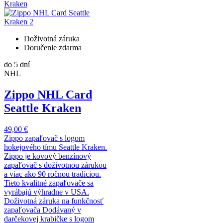
Doživotná záruka
Doručenie zdarma
do 5 dní
NHL
Zippo NHL Card
Seattle Kraken
49,00 €
Zippo zapaľovač s logom
hokejového tímu Seattle Kraken.
Zippo je kovový benzínový
zapaľovač s doživotnou zárukou
a viac ako 90 ročnou tradíciou.
Tieto kvalitné zapaľovače sa
vyrábajú výhradne v USA.
Doživotná záruka na funkčnosť
zapaľovača Dodávaný v
darčekovej krabičke s logom