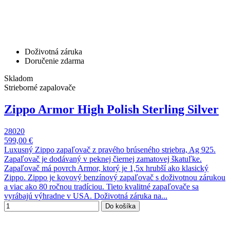
Doživotná záruka
Doručenie zdarma
Skladom
Strieborné zapalovače
Zippo Armor High Polish Sterling Silver
28020
599,00 €
Luxusný Zippo zapaľovač z pravého brúseného striebra, Ag 925.
Zapaľovač je dodávaný v peknej čiernej zamatovej škatuľke.
Zapaľovač má povrch Armor, ktorý je 1,5x hrubší ako klasický
Zippo. Zippo je kovový benzínový zapaľovač s doživotnou zárukou
a viac ako 80 ročnou tradíciou. Tieto kvalitné zapaľovače sa
vyrábajú výhradne v USA. Doživotná záruka na...
Do košíka