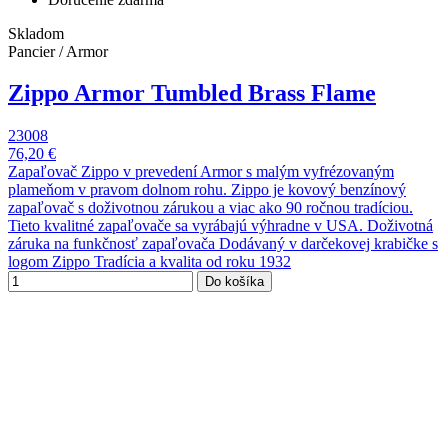
Skladom
Pancier / Armor
Zippo Armor Tumbled Brass Flame
23008
76,20 €
Zapaľovač Zippo v prevedení Armor s malým vyfrézovaným
plameňom v pravom dolnom rohu. Zippo je kovový benzínový
zapaľovač s doživotnou zárukou a viac ako 90 ročnou tradíciou.
Tieto kvalitné zapaľovače sa vyrábajú výhradne v USA. Doživotná
záruka na funkčnosť zapaľovača Dodávaný v darčekovej krabičke s
logom Zippo Tradícia a kvalita od roku 1932
Do košíka