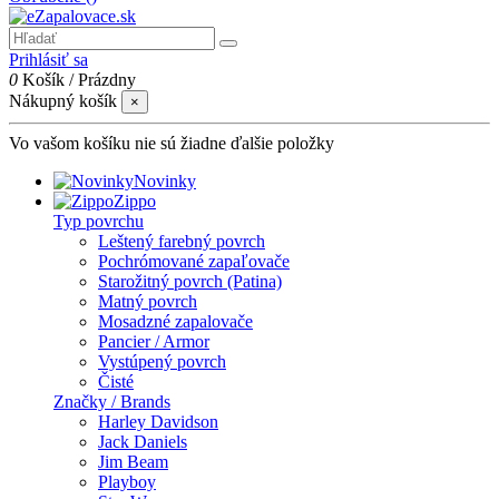
Prihlásiť sa
0
Košík
/
Prázdny
Nákupný košík
×
Vo vašom košíku nie sú žiadne ďalšie položky
Novinky
Zippo
Typ povrchu
Leštený farebný povrch
Pochrómované zapaľovače
Starožitný povrch (Patina)
Matný povrch
Mosadzné zapalovače
Pancier / Armor
Vystúpený povrch
Čisté
Značky / Brands
Harley Davidson
Jack Daniels
Jim Beam
Playboy