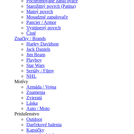
Pochrómované zapaľovače
Starožitný povrch (Patina)
Matný povrch
Mosadzné zapalovače
Pancier / Armor
Vystúpený povrch
Čisté
Značky / Brands
Harley Davidson
Jack Daniels
Jim Beam
Playboy
Star Wars
Seriály / Filmy
NHL
Motívy
Armáda / Vojna
Znamenia
Zvieratá
Láska
Auto / Moto
Prislušenstvo
Outdoor
Darčekové balenia
Kapsičky