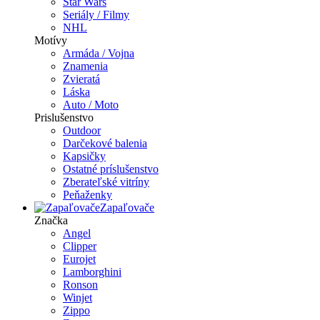
Star Wars
Seriály / Filmy
NHL
Motívy
Armáda / Vojna
Znamenia
Zvieratá
Láska
Auto / Moto
Prislušenstvo
Outdoor
Darčekové balenia
Kapsičky
Ostatné príslušenstvo
Zberateľské vitríny
Peňaženky
Zapaľovače
Značka
Angel
Clipper
Eurojet
Lamborghini
Ronson
Winjet
Zippo