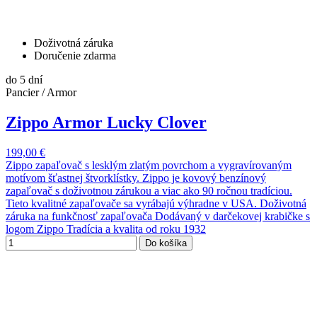
Doživotná záruka
Doručenie zdarma
do 5 dní
Pancier / Armor
Zippo Armor Lucky Clover
199,00 €
Zippo zapaľovač s lesklým zlatým povrchom a vygravírovaným
motívom šťastnej štvorklístky. Zippo je kovový benzínový
zapaľovač s doživotnou zárukou a viac ako 90 ročnou tradíciou.
Tieto kvalitné zapaľovače sa vyrábajú výhradne v USA. Doživotná
záruka na funkčnosť zapaľovača Dodávaný v darčekovej krabičke s
logom Zippo Tradícia a kvalita od roku 1932
Do košíka