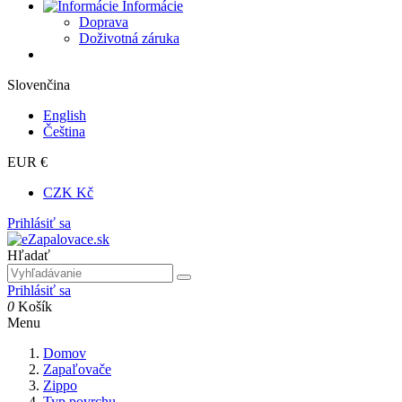
Informácie
Doprava
Doživotná záruka
Slovenčina
English
Čeština
EUR €
CZK Kč
Prihlásiť sa
Hľadať
Prihlásiť sa
0
Košík
Menu
Domov
Zapaľovače
Zippo
Typ povrchu