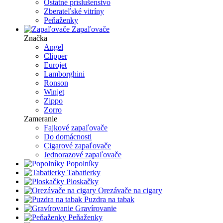
Ostatné príslušenstvo
Zberateľské vitríny
Peňaženky
Zapaľovače
Značka
Angel
Clipper
Eurojet
Lamborghini
Ronson
Winjet
Zippo
Zorro
Zameranie
Fajkové zapaľovače
Do domácnosti
Cigarové zapaľovače
Jednorazové zapaľovače
Popolníky
Tabatierky
Ploskačky
Orezávače na cigary
Puzdra na tabak
Gravírovanie
Peňaženky