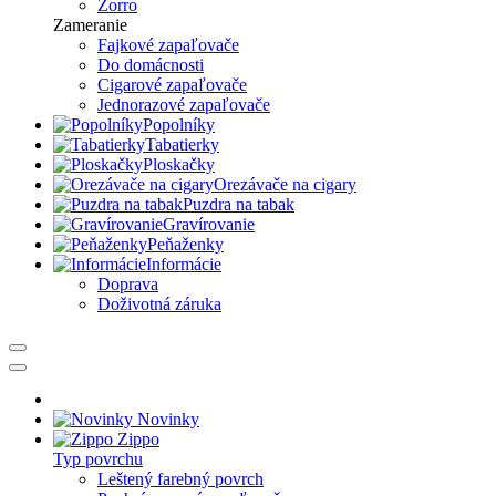
Zorro
Zameranie
Fajkové zapaľovače
Do domácnosti
Cigarové zapaľovače
Jednorazové zapaľovače
Popolníky
Tabatierky
Ploskačky
Orezávače na cigary
Puzdra na tabak
Gravírovanie
Peňaženky
Informácie
Doprava
Doživotná záruka
Novinky
Zippo
Typ povrchu
Leštený farebný povrch