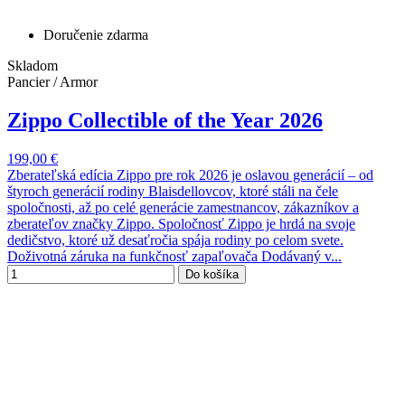
Doručenie zdarma
Skladom
Pancier / Armor
Zippo Collectible of the Year 2026
199,00 €
Zberateľská edícia Zippo pre rok 2026 je oslavou generácií – od
štyroch generácií rodiny Blaisdellovcov, ktoré stáli na čele
spoločnosti, až po celé generácie zamestnancov, zákazníkov a
zberateľov značky Zippo. Spoločnosť Zippo je hrdá na svoje
dedičstvo, ktoré už desaťročia spája rodiny po celom svete.
Doživotná záruka na funkčnosť zapaľovača Dodávaný v...
Do košíka