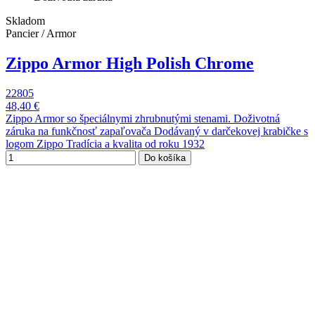
Skladom
Pancier / Armor
Zippo Armor High Polish Chrome
22805
48,40 €
Zippo Armor so špeciálnymi zhrubnutými stenami. Doživotná
záruka na funkčnosť zapaľovača Dodávaný v darčekovej krabičke s
logom Zippo Tradícia a kvalita od roku 1932
Do košíka