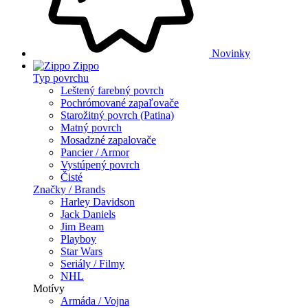
Novinky
Zippo
Typ povrchu
Leštený farebný povrch
Pochrómované zapaľovače
Starožitný povrch (Patina)
Matný povrch
Mosadzné zapalovače
Pancier / Armor
Vystúpený povrch
Čisté
Značky / Brands
Harley Davidson
Jack Daniels
Jim Beam
Playboy
Star Wars
Seriály / Filmy
NHL
Motívy
Armáda / Vojna