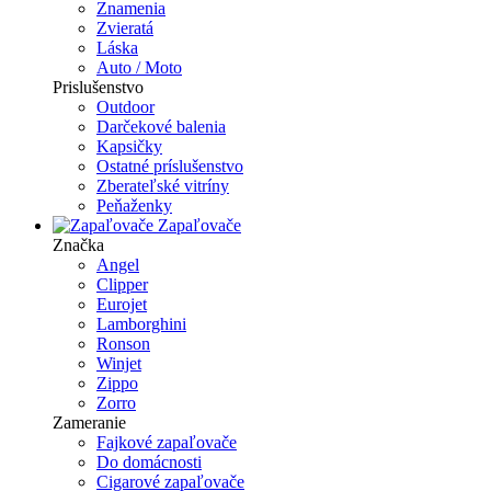
Znamenia
Zvieratá
Láska
Auto / Moto
Prislušenstvo
Outdoor
Darčekové balenia
Kapsičky
Ostatné príslušenstvo
Zberateľské vitríny
Peňaženky
Zapaľovače
Značka
Angel
Clipper
Eurojet
Lamborghini
Ronson
Winjet
Zippo
Zorro
Zameranie
Fajkové zapaľovače
Do domácnosti
Cigarové zapaľovače