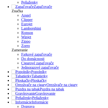
Peňaženky
Zapaľovače
Značka
Angel
Clipper
Eurojet
Lamborghini
Ronson
Winjet
Zippo
Zorro
Zameranie
Fajkové zapaľovače
Do domácnosti
Cigarové zapaľovače
Jednorazové zapaľovače
Popolníky
Tabatierky
Ploskačky
Orezávače na cigary
Puzdra na tabak
Gravírovanie
Peňaženky
Informácie
Doprava