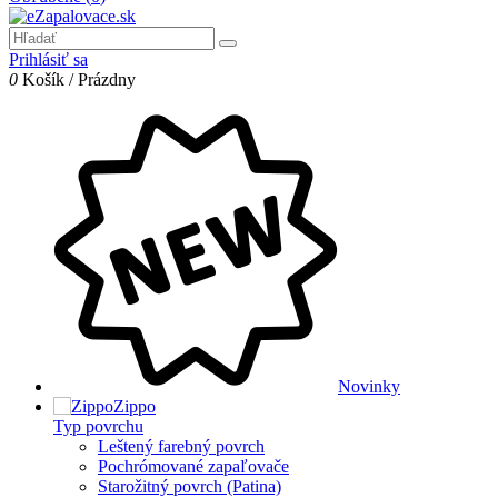
Prihlásiť sa
0
Košík
/
Prázdny
Novinky
Zippo
Typ povrchu
Leštený farebný povrch
Pochrómované zapaľovače
Starožitný povrch (Patina)