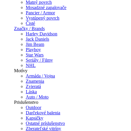
Matný povrch
Mosadzné zapalovače
Pancier / Armor
Vystúpený povrch
Čisté
Značky / Brands
Harley Davidson
Jack Daniels
Jim Beam
Playboy
Star Wars
Seriály / Filmy
NHL
Motívy
Armáda / Vojna
Znamenia
Zvieratá
Láska
Auto / Moto
Prislušenstvo
Outdoor
Darčekové balenia
Kapsičky
Ostatné príslušenstvo
Zberateľské vitríny