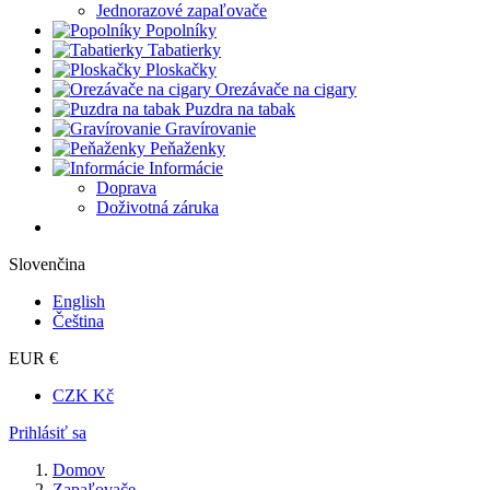
Jednorazové zapaľovače
Popolníky
Tabatierky
Ploskačky
Orezávače na cigary
Puzdra na tabak
Gravírovanie
Peňaženky
Informácie
Doprava
Doživotná záruka
Slovenčina
English
Čeština
EUR €
CZK Kč
Prihlásiť sa
Domov
Zapaľovače