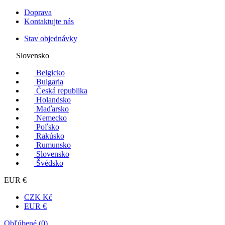
Doprava
Kontaktujte nás
Stav objednávky
Slovensko
Belgicko
Bulgaria
Česká republika
Holandsko
Maďarsko
Nemecko
Poľsko
Rakúsko
Rumunsko
Slovensko
Švédsko
EUR €
CZK Kč
EUR €
Obľúbené (
0
)