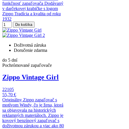
funkčnosť zapaľovača Dodávaný
v darčekovej krabičke s logom
Zippo Tradícia a kvalita od roku
1932
Do košíka
Doživotná záruka
Doručenie zdarma
do 5 dní
Pochrómované zapaľovače
Zippo Vintage Girl
22105
55,70 €
Originálny Zippo zapaľovač s
motívom Windy, čo je žena, ktorá
sa objavovala na historických
reklamných materiáloch. Zippo je
kovový benzínový zapaľovač s
doživotnou zárukou a viac ako 80