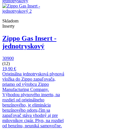
Skladom
Inserty
Zippo Gas Insert -
jednotryskový
30900
(12)
19,90 €
Originálna jednotrysková plynová
vložka do Zippo zapaľovača,
priamo od výrobcu Zippo
Manufacturing Company.
Výhodou plynového insertu, na
rozdiel od originálneho
benzínového, je eliminácia
benzínového odoru,čím sa
zapaľovač stáva vhodný aj pre
milovníkov cigár. Plyn, na rozdiel
od benzínu, neuniká samovoľne.