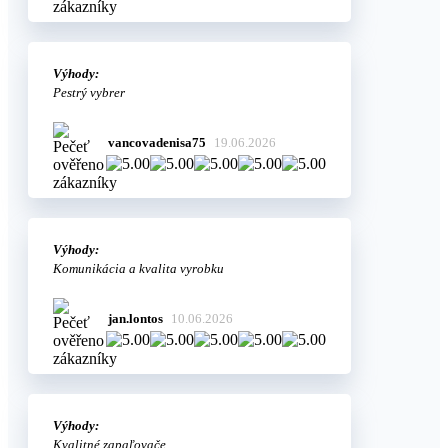
Výhody:
Pestrý vybrer
vancovadenisa75
19.06.2026
Výhody:
Komunikácia a kvalita vyrobku
jan.lontos
10.06.2026
Výhody:
Kvalitné zapaľovače.