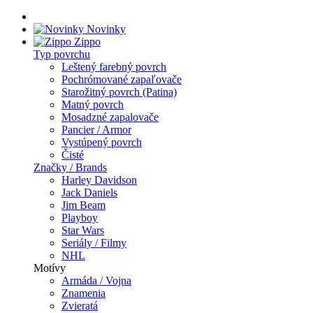
Novinky
Zippo
Typ povrchu
Leštený farebný povrch
Pochrómované zapaľovače
Starožitný povrch (Patina)
Matný povrch
Mosadzné zapalovače
Pancier / Armor
Vystúpený povrch
Čisté
Značky / Brands
Harley Davidson
Jack Daniels
Jim Beam
Playboy
Star Wars
Seriály / Filmy
NHL
Motívy
Armáda / Vojna
Znamenia
Zvieratá