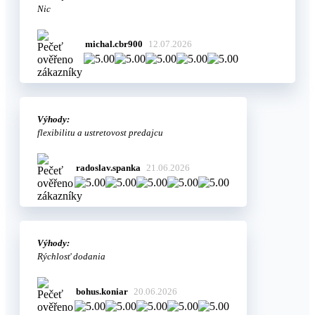
Nic
michal.cbr900
12.07.2026
Výhody:
flexibilitu a ustretovost predajcu
radoslav.spanka
21.06.2026
Výhody:
Rýchlosť dodania
bohus.koniar
20.06.2026