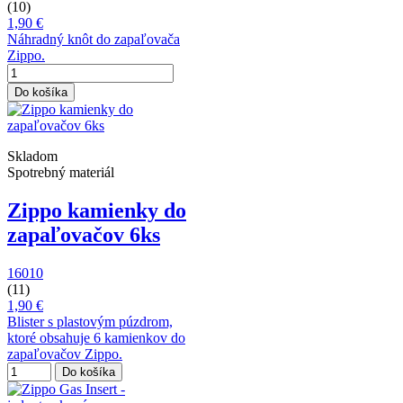
(10)
1,90 €
Náhradný knôt do zapaľovača
Zippo.
Do košíka
Skladom
Spotrebný materiál
Zippo kamienky do
zapaľovačov 6ks
16010
(11)
1,90 €
Blister s plastovým púzdrom,
ktoré obsahuje 6 kamienkov do
zapaľovačov Zippo.
Do košíka