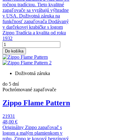
ročnou tradíciou. Tieto kvalitné
zapaľovače sa vyrábajú výhradne
v USA. Doživotná záruka na
funkčnosť zapaľovača Dodávaný
v darčekovej krabičke s logom
Zippo Tradícia a kvalita od roku
1932
Do košíka
Doživotná záruka
do 5 dní
Pochrómované zapaľovače
Zippo Flame Pattern
21931
48,00 €
Originálny Zippo zapaľovač s
logom a malým plamienkom v
rohu. Zippo je kovový benzínový