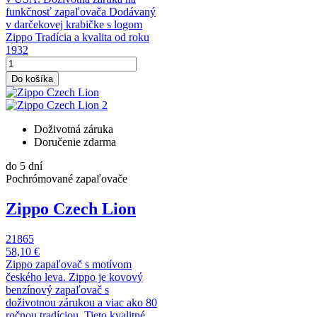
funkčnosť zapaľovača Dodávaný
v darčekovej krabičke s logom
Zippo Tradícia a kvalita od roku
1932
Do košíka
Doživotná záruka
Doručenie zdarma
do 5 dní
Pochrómované zapaľovače
Zippo Czech Lion
21865
58,10 €
Zippo zapaľovač s motívom
českého leva. Zippo je kovový
benzínový zapaľovač s
doživotnou zárukou a viac ako 80
ročnou tradíciou. Tieto kvalitné