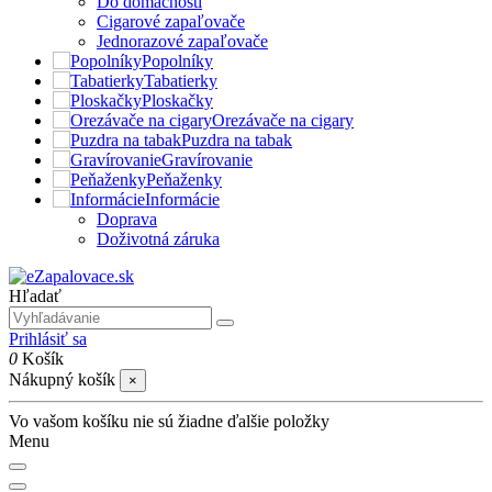
Do domácnosti
Cigarové zapaľovače
Jednorazové zapaľovače
Popolníky
Tabatierky
Ploskačky
Orezávače na cigary
Puzdra na tabak
Gravírovanie
Peňaženky
Informácie
Doprava
Doživotná záruka
Hľadať
Prihlásiť sa
0
Košík
Nákupný košík
×
Vo vašom košíku nie sú žiadne ďalšie položky
Menu