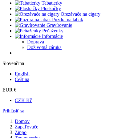
Tabatierky
Ploskačky
Orezávače na cigary
Puzdra na tabak
Gravírovanie
Peňaženky
Informácie
Doprava
Doživotná záruka
Slovenčina
English
Čeština
EUR €
CZK Kč
Prihlásiť sa
Domov
Zapaľovače
Zippo
Typ povrchu