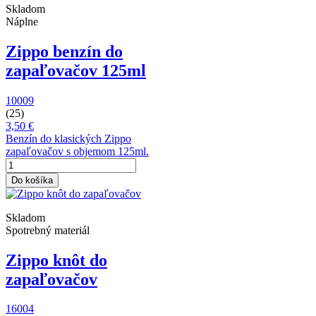
Skladom
Náplne
Zippo benzín do
zapaľovačov 125ml
10009
(25)
3,50 €
Benzín do klasických Zippo
zapaľovačov s objemom 125ml.
Do košíka
Skladom
Spotrebný materiál
Zippo knôt do
zapaľovačov
16004