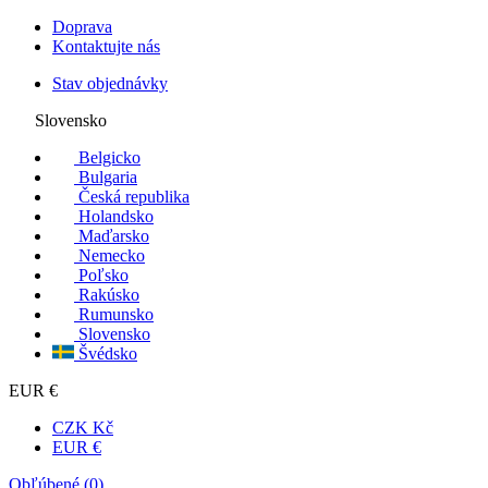
Doprava
Kontaktujte nás
Stav objednávky
Slovensko
Belgicko
Bulgaria
Česká republika
Holandsko
Maďarsko
Nemecko
Poľsko
Rakúsko
Rumunsko
Slovensko
Švédsko
EUR €
CZK Kč
EUR €
Obľúbené (
0
)