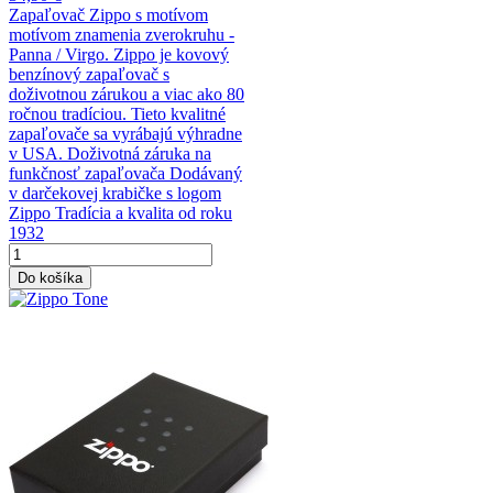
Zapaľovač Zippo s motívom
motívom znamenia zverokruhu -
Panna / Virgo. Zippo je kovový
benzínový zapaľovač s
doživotnou zárukou a viac ako 80
ročnou tradíciou. Tieto kvalitné
zapaľovače sa vyrábajú výhradne
v USA. Doživotná záruka na
funkčnosť zapaľovača Dodávaný
v darčekovej krabičke s logom
Zippo Tradícia a kvalita od roku
1932
Do košíka