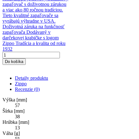
zapaľovač s doživotnou zárukou
a viac ako 80 ročnou tradíciou.
Tieto kvalitné zapaľovače sa
vyrábajú výhradne v USA.
Doživotná záruka na funkčnosť
zapaľovača Dodávaný v
darčekovej krabičke s logom
Zippo Tradícia a kvalita od roku
1932
Do košíka
Detaily produktu
Zippo
Recenzie
(0)
Výška [mm]
57
Šírka [mm]
38
Hrúbka [mm]
13
Váha [g]
55