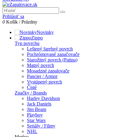
Prihlásiť sa
0
Košík
/
Prázdny
Novinky
Zippo
Typ povrchu
Leštený farebný povrch
Pochrómované zapaľovače
Starožitný povrch (Patina)
Matný povrch
Mosadzné zapalovače
Pancier / Armor
Vystúpený povrch
Čisté
Značky / Brands
Harley Davidson
Jack Daniels
Jim Beam
Playboy
Star Wars
Seriály / Filmy
NHL
Motívy