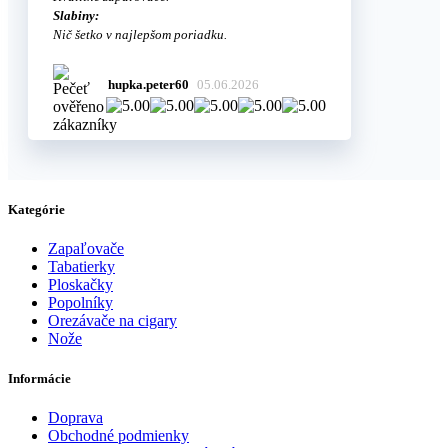
Slabiny:
Nič šetko v najlepšom poriadku.
hupka.peter60
05.06.2026
Kategórie
Zapaľovače
Tabatierky
Ploskačky
Popolníky
Orezávače na cigary
Nože
Informácie
Doprava
Obchodné podmienky