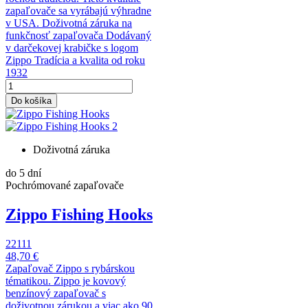
zapaľovače sa vyrábajú výhradne
v USA. Doživotná záruka na
funkčnosť zapaľovača Dodávaný
v darčekovej krabičke s logom
Zippo Tradícia a kvalita od roku
1932
Do košíka
Doživotná záruka
do 5 dní
Pochrómované zapaľovače
Zippo Fishing Hooks
22111
48,70 €
Zapaľovač Zippo s rybárskou
tématikou. Zippo je kovový
benzínový zapaľovač s
doživotnou zárukou a viac ako 90