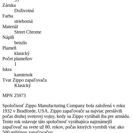
Záruka
Doživotná
Farba
strieborná
Materiál
Street Chrome
Náplň
benzín
Plameň
klasický
Počet plameňov
1
Iskra
kamienok
Tvar Zippo zapaľovača
Klasický
MPN
25973
Spoločnosť Zippo Manufacturing Company bola založená v roku
1932 v Bradforde, USA. Zippo zapaľovače sa najviac preslávili
počas druhej svetovej vojny, kedy sa Zippo vyrábali iba pre armádu.
Tento rok oslavuje táto spoločnosť vyrábajúca najznámejší
zapaľovač na svete už 80. rokov, počas ktorých vyrobili viac ako
500 miliónov zapaľovačov.