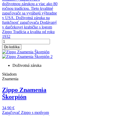
doživotnou zárukou a viac ako 80
ročnou tradíciou. Tieto kvalitné
zapaľovače sa vyrábajú výhradne
v USA. Doživotná záruka na
funkčnosť zapaľovača Dodávaný
v darčekovej krabičke s logom
Zippo Tradícia a kvalita od roku
1932
Do košíka
Doživotná záruka
Skladom
Znamenia
Zippo Znamenia
Škorpión
34,90 €
Zapaľovač Zippo s motívom