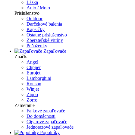
Láska
Auto / Moto
Prislušenstvo
Outdoor
Darčekové balenia
Kapsičky
Ostatné príslušenstvo
Zberateľské vitríny
Peňaženky
Zapaľovače
Značka
Angel
Clipper
Eurojet
Lamborghini
Ronson
Winjet
Zippo
Zorro
Zameranie
Fajkové zapaľovače
Do domácnosti
Cigarové zapaľovače
Jednorazové zapaľovače
Popolníky