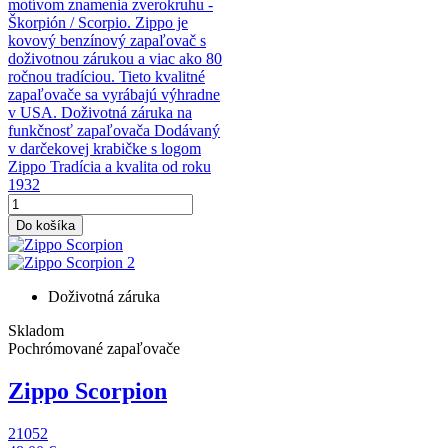
motívom znamenia zverokruhu -
Škorpión / Scorpio. Zippo je
kovový benzínový zapaľovač s
doživotnou zárukou a viac ako 80
ročnou tradíciou. Tieto kvalitné
zapaľovače sa vyrábajú výhradne
v USA. Doživotná záruka na
funkčnosť zapaľovača Dodávaný
v darčekovej krabičke s logom
Zippo Tradícia a kvalita od roku
1932
Do košíka
Doživotná záruka
Skladom
Pochrómované zapaľovače
Zippo Scorpion
21052