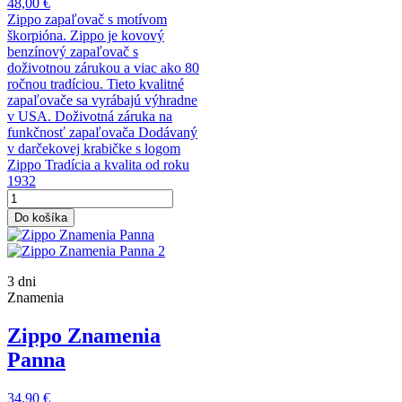
48,00 €
Zippo zapaľovač s motívom
škorpióna. Zippo je kovový
benzínový zapaľovač s
doživotnou zárukou a viac ako 80
ročnou tradíciou. Tieto kvalitné
zapaľovače sa vyrábajú výhradne
v USA. Doživotná záruka na
funkčnosť zapaľovača Dodávaný
v darčekovej krabičke s logom
Zippo Tradícia a kvalita od roku
1932
Do košíka
3 dni
Znamenia
Zippo Znamenia
Panna
34,90 €