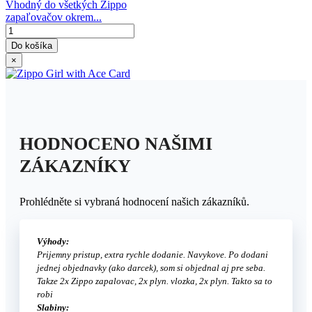
Vhodný do všetkých Zippo
zapaľovačov okrem...
Do košíka
×
HODNOCENO NAŠIMI
ZÁKAZNÍKY
Prohlédněte si vybraná hodnocení našich zákazníků.
Výhody:
Prijemny pristup, extra rychle dodanie. Navykove. Po dodani
jednej objednavky (ako darcek), som si objednal aj pre seba.
Takze 2x Zippo zapalovac, 2x plyn. vlozka, 2x plyn. Takto sa to
robi
Slabiny: