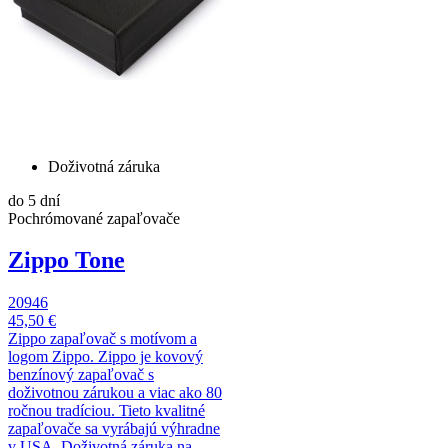
Doživotná záruka
do 5 dní
Pochrómované zapaľovače
Zippo Tone
20946
45,50 €
Zippo zapaľovač s motívom a
logom Zippo. Zippo je kovový
benzínový zapaľovač s
doživotnou zárukou a viac ako 80
ročnou tradíciou. Tieto kvalitné
zapaľovače sa vyrábajú výhradne
v USA. Doživotná záruka na