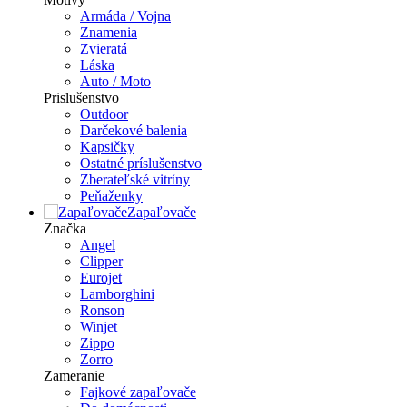
Armáda / Vojna
Znamenia
Zvieratá
Láska
Auto / Moto
Prislušenstvo
Outdoor
Darčekové balenia
Kapsičky
Ostatné príslušenstvo
Zberateľské vitríny
Peňaženky
Zapaľovače
Značka
Angel
Clipper
Eurojet
Lamborghini
Ronson
Winjet
Zippo
Zorro
Zameranie
Fajkové zapaľovače