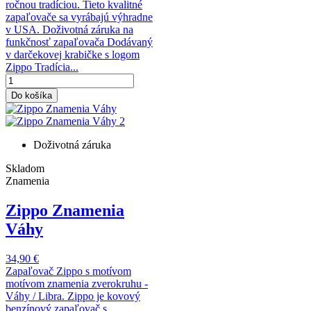
ročnou tradíciou. Tieto kvalitné
zapaľovače sa vyrábajú výhradne
v USA. Doživotná záruka na
funkčnosť zapaľovača Dodávaný
v darčekovej krabičke s logom
Zippo Tradícia...
Do košíka
Doživotná záruka
Skladom
Znamenia
Zippo Znamenia
Váhy
34,90 €
Zapaľovač Zippo s motívom
motívom znamenia zverokruhu -
Váhy / Libra. Zippo je kovový
benzínový zapaľovač s