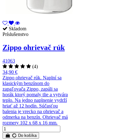
Skladom
Príslušenstvo
Zippo ohrievač rúk
41063
(4)
34,90 €
Zippo ohrievač rúk. Naplní sa
klasickým benzínom do
zapaľovača Zippo, zapáli sa
horák ktorý pomaly tlie a vytvára
teplo. Na jedno naplnenie vydrží
hriať až 12 hodín. Súčasťou
balenia je vrecko na ohrievač a
odmerka na benzín. Ohrievač má
rozmery 102 x 68 x 16 mm.
Do košíka