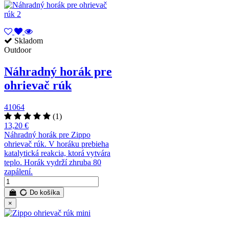
Skladom
Outdoor
Náhradný horák pre
ohrievač rúk
41064
(1)
13,20 €
Náhradný horák pre Zippo
ohrievač rúk. V horáku prebieha
katalytická reakcia, ktorá vytvára
teplo. Horák vydrží zhruba 80
zapálení.
Do košíka
×