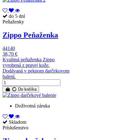
do 5 dní
Peňaženky
Zippo Peňaženka
44140
38,70 €
Kvalitná peňaženka Zippo
vyrobená z pravej kože.
Dodávaná v peknom darčekovom
balení.
Do košíka
Doživotná záruka
Skladom
Príslušenstvo