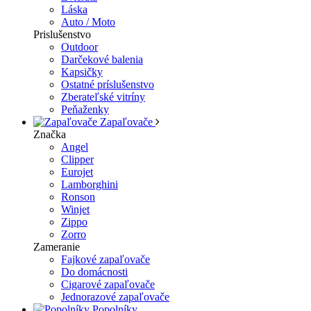
Láska
Auto / Moto
Prislušenstvo
Outdoor
Darčekové balenia
Kapsičky
Ostatné príslušenstvo
Zberateľské vitríny
Peňaženky
Zapaľovače
Značka
Angel
Clipper
Eurojet
Lamborghini
Ronson
Winjet
Zippo
Zorro
Zameranie
Fajkové zapaľovače
Do domácnosti
Cigarové zapaľovače
Jednorazové zapaľovače
Popolníky