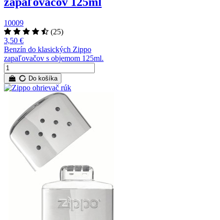
zapaľovačov 125ml
10009
(25)
3,50 €
Benzín do klasických Zippo
zapaľovačov s objemom 125ml.
Do košíka