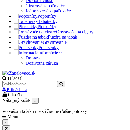
Do domácnosti
Cigarové zapaľovače
Jednorazové zapaľovače
Popolníky
Tabatierky
Ploskačky
Orezávače na cigary
Puzdra na tabak
Gravírovanie
Peňaženky
Informácie
Doprava
Doživotná záruka
Hľadať
Prihlásiť sa
0
Košík
Nákupný košík
×
Vo vašom košíku nie sú žiadne ďalšie položky
Menu