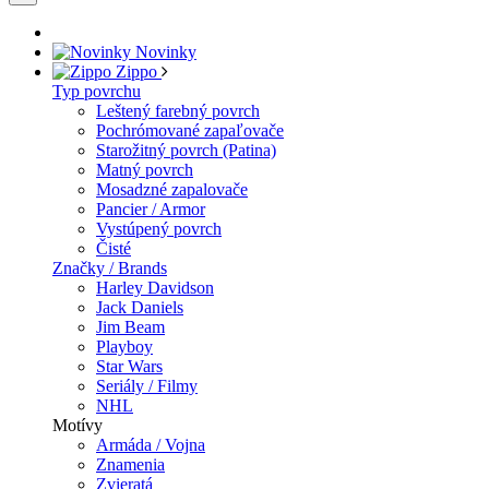
Novinky
Zippo
Typ povrchu
Leštený farebný povrch
Pochrómované zapaľovače
Starožitný povrch (Patina)
Matný povrch
Mosadzné zapalovače
Pancier / Armor
Vystúpený povrch
Čisté
Značky / Brands
Harley Davidson
Jack Daniels
Jim Beam
Playboy
Star Wars
Seriály / Filmy
NHL
Motívy
Armáda / Vojna
Znamenia
Zvieratá