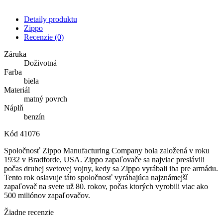
Detaily produktu
Zippo
Recenzie
(0)
Záruka
Doživotná
Farba
biela
Materiál
matný povrch
Náplň
benzín
Kód
41076
Spoločnosť Zippo Manufacturing Company bola založená v roku
1932 v Bradforde, USA. Zippo zapaľovače sa najviac preslávili
počas druhej svetovej vojny, kedy sa Zippo vyrábali iba pre armádu.
Tento rok oslavuje táto spoločnosť vyrábajúca najznámejší
zapaľovač na svete už 80. rokov, počas ktorých vyrobili viac ako
500 miliónov zapaľovačov.
Žiadne recenzie