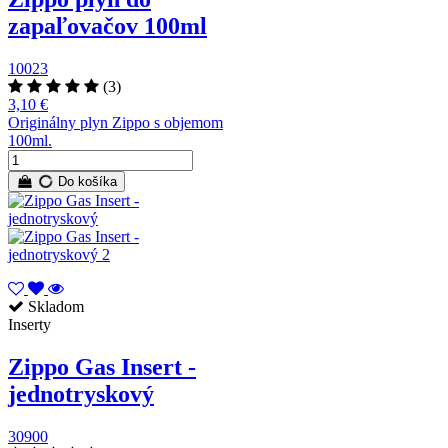
zapaľovačov 100ml
10023
(3)
3,10 €
Originálny plyn Zippo s objemom
100ml.
Do košíka
Skladom
Inserty
Zippo Gas Insert -
jednotryskový
30900