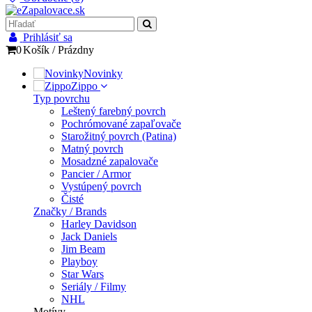
Prihlásiť sa
0
Košík
/
Prázdny
Novinky
Zippo
Typ povrchu
Leštený farebný povrch
Pochrómované zapaľovače
Starožitný povrch (Patina)
Matný povrch
Mosadzné zapalovače
Pancier / Armor
Vystúpený povrch
Čisté
Značky / Brands
Harley Davidson
Jack Daniels
Jim Beam
Playboy
Star Wars
Seriály / Filmy
NHL
Motívy