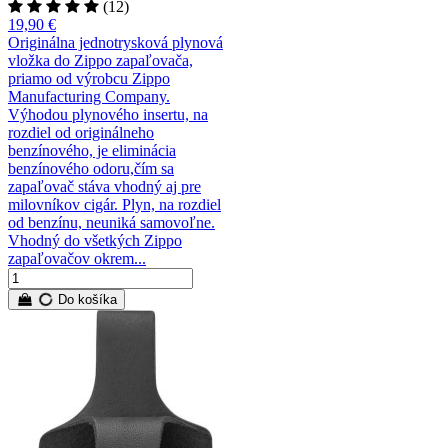
(12)
19,90 €
Originálna jednotrysková plynová
vložka do Zippo zapaľovača,
priamo od výrobcu Zippo
Manufacturing Company.
Výhodou plynového insertu, na
rozdiel od originálneho
benzínového, je eliminácia
benzínového odoru,čím sa
zapaľovač stáva vhodný aj pre
milovníkov cigár. Plyn, na rozdiel
od benzínu, neuniká samovoľne.
Vhodný do všetkých Zippo
zapaľovačov okrem...
Do košíka