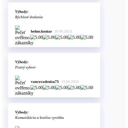
Výhody:
Rýchlosť dodania
bohus.koniar
20.06.2026
Výhody:
Pestrý vybrer
vancovadenisa75
19.06.2026
Výhody:
Komunikácia a kvalita vyrobku