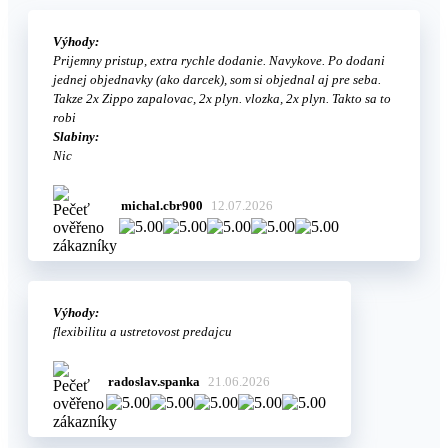
Výhody:
Prijemny pristup, extra rychle dodanie. Navykove. Po dodani
jednej objednavky (ako darcek), som si objednal aj pre seba.
Takze 2x Zippo zapalovac, 2x plyn. vlozka, 2x plyn. Takto sa to
robi
Slabiny:
Nic
michal.cbr900
12.07.2026
Výhody:
flexibilitu a ustretovost predajcu
radoslav.spanka
21.06.2026