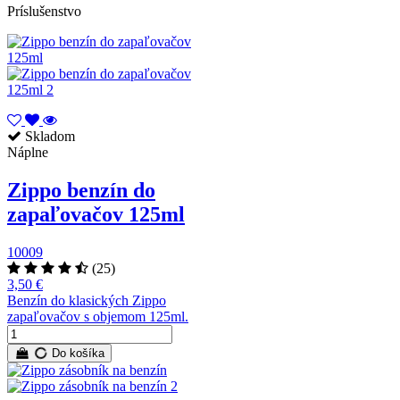
Príslušenstvo
Skladom
Náplne
Zippo benzín do
zapaľovačov 125ml
10009
(25)
3,50 €
Benzín do klasických Zippo
zapaľovačov s objemom 125ml.
Do košíka