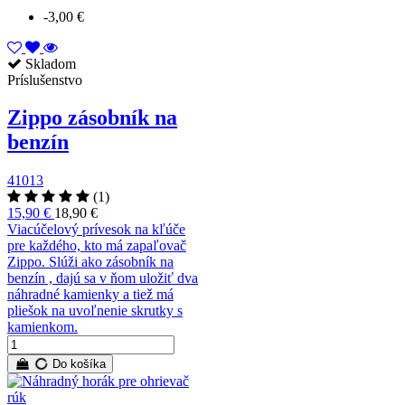
-3,00 €
Skladom
Príslušenstvo
Zippo zásobník na
benzín
41013
(1)
15,90 €
18,90 €
Viacúčelový prívesok na kľúče
pre každého, kto má zapaľovač
Zippo. Slúži ako zásobník na
benzín , dajú sa v ňom uložiť dva
náhradné kamienky a tiež má
pliešok na uvoľnenie skrutky s
kamienkom.
Do košíka