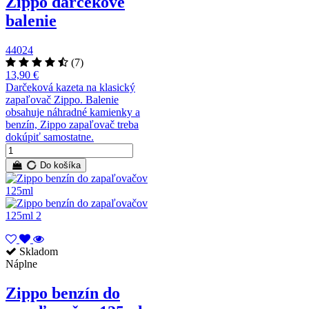
Zippo darčekové
balenie
44024
(7)
13,90 €
Darčeková kazeta na klasický
zapaľovač Zippo. Balenie
obsahuje náhradné kamienky a
benzín, Zippo zapaľovač treba
dokúpiť samostatne.
Do košíka
Skladom
Náplne
Zippo benzín do