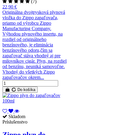
(7)
22,90 €
Originálna dvojtrysková plynová
vložka do Zippo zapaľovača,
priamo od výrobcu Zippo
Manufacturing Company.
Výhodou plynového insertu, na
rozdiel od originálneho
benzínového, je eliminácia
benzínového odoru,čím sa
zapaľovač stáva vhodný aj pre
milovníkov cigár. Plyn, na rozdiel
od benzínu, neuniká samovoľne.
Vhodný do všetkých Zippo
zapaľovačov okrem...
Do košíka
Skladom
Príslušenstvo
Zippo plyn do