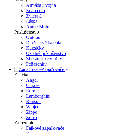
Armáda / Vojna
Znamenia
Zvieratá
Láska
Auto / Moto
Prislušenstvo
Outdoor
Darčekové balenia
Kapsičky
Ostatné príslušenstvo
Zberateľské vitríny
Peňaženky
Zapaľovače
Značka
Angel
Clipper
Eurojet
Lamborghini
Ronson
Winjet
Zippo
Zorro
Zameranie
Fajkové zapaľovače