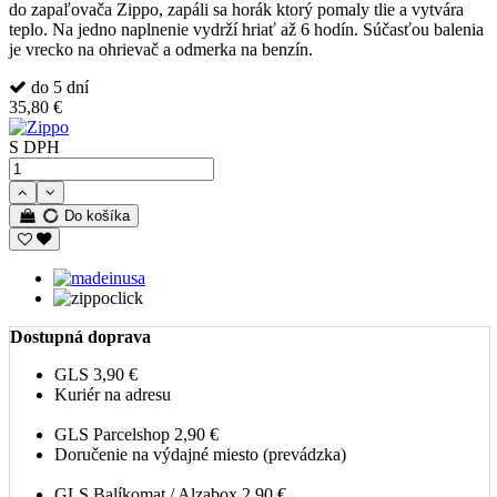
do zapaľovača Zippo, zapáli sa horák ktorý pomaly tlie a vytvára
teplo. Na jedno naplnenie vydrží hriať až 6 hodín. Súčasťou balenia
je vrecko na ohrievač a odmerka na benzín.
do 5 dní
35,80 €
S DPH
Do košíka
Dostupná doprava
GLS
3,90 €
Kuriér na adresu
GLS Parcelshop
2,90 €
Doručenie na výdajné miesto (prevádzka)
GLS Balíkomat / Alzabox
2,90 €