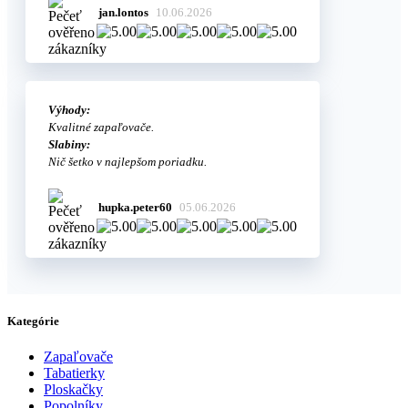
jan.lontos
10.06.2026
Výhody:
Kvalitné zapaľovače.
Slabiny:
Nič šetko v najlepšom poriadku.
hupka.peter60
05.06.2026
Kategórie
Zapaľovače
Tabatierky
Ploskačky
Popolníky