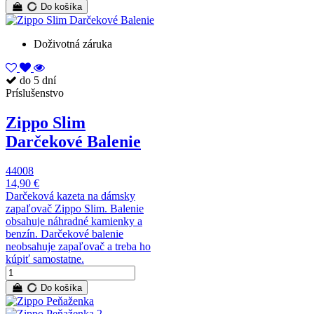
Do košíka
Doživotná záruka
do 5 dní
Príslušenstvo
Zippo Slim
Darčekové Balenie
44008
14,90 €
Darčeková kazeta na dámsky
zapaľovač Zippo Slim. Balenie
obsahuje náhradné kamienky a
benzín. Darčekové balenie
neobsahuje zapaľovač a treba ho
kúpiť samostatne.
Do košíka