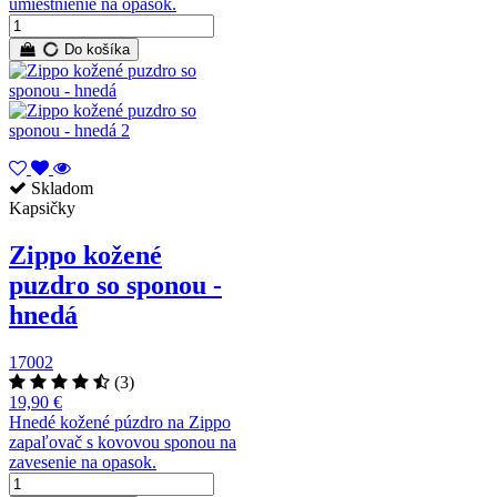
umiestnienie na opasok.
Do košíka
Skladom
Kapsičky
Zippo kožené
puzdro so sponou -
hnedá
17002
(3)
19,90 €
Hnedé kožené púzdro na Zippo
zapaľovač s kovovou sponou na
zavesenie na opasok.