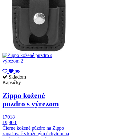
Skladom
Kapsičky
Zippo kožené
puzdro s výrezom
17018
19,90 €
Čierne kožené púzdro na Zippo
zapaľovač s koženým úchytom na