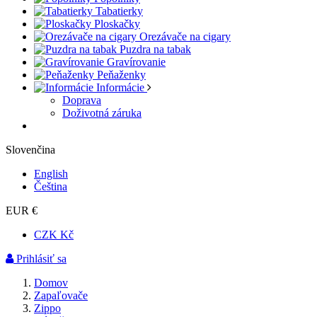
Tabatierky
Ploskačky
Orezávače na cigary
Puzdra na tabak
Gravírovanie
Peňaženky
Informácie
Doprava
Doživotná záruka
Slovenčina
English
Čeština
EUR €
CZK Kč
Prihlásiť sa
Domov
Zapaľovače
Zippo