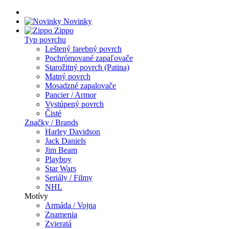
Novinky
Zippo
Typ povrchu
Leštený farebný povrch
Pochrómované zapaľovače
Starožitný povrch (Patina)
Matný povrch
Mosadzné zapalovače
Pancier / Armor
Vystúpený povrch
Čisté
Značky / Brands
Harley Davidson
Jack Daniels
Jim Beam
Playboy
Star Wars
Seriály / Filmy
NHL
Motívy
Armáda / Vojna
Znamenia
Zvieratá