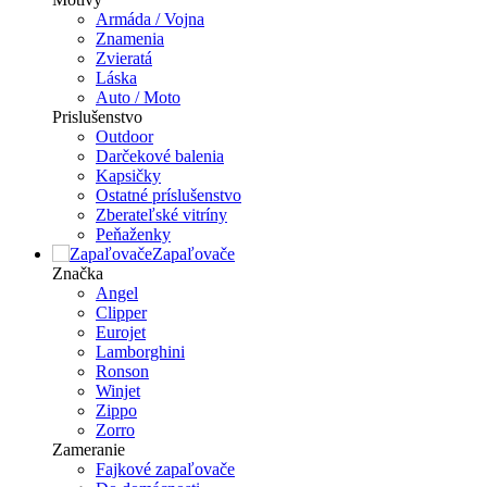
Armáda / Vojna
Znamenia
Zvieratá
Láska
Auto / Moto
Prislušenstvo
Outdoor
Darčekové balenia
Kapsičky
Ostatné príslušenstvo
Zberateľské vitríny
Peňaženky
Zapaľovače
Značka
Angel
Clipper
Eurojet
Lamborghini
Ronson
Winjet
Zippo
Zorro
Zameranie
Fajkové zapaľovače