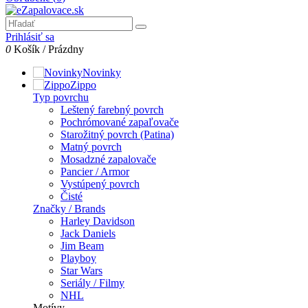
Prihlásiť sa
0
Košík
/
Prázdny
Novinky
Zippo
Typ povrchu
Leštený farebný povrch
Pochrómované zapaľovače
Starožitný povrch (Patina)
Matný povrch
Mosadzné zapalovače
Pancier / Armor
Vystúpený povrch
Čisté
Značky / Brands
Harley Davidson
Jack Daniels
Jim Beam
Playboy
Star Wars
Seriály / Filmy
NHL
Motívy