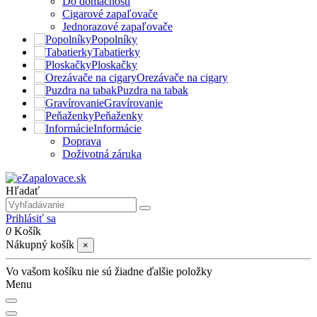
Do domácnosti
Cigarové zapaľovače
Jednorazové zapaľovače
Popolníky
Tabatierky
Ploskačky
Orezávače na cigary
Puzdra na tabak
Gravírovanie
Peňaženky
Informácie
Doprava
Doživotná záruka
Hľadať
Prihlásiť sa
0
Košík
Nákupný košík
×
Vo vašom košíku nie sú žiadne ďalšie položky
Menu