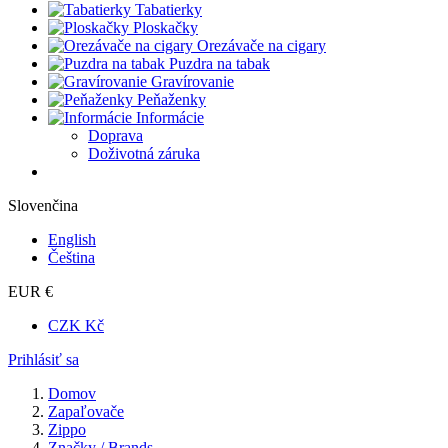
Tabatierky
Ploskačky
Orezávače na cigary
Puzdra na tabak
Gravírovanie
Peňaženky
Informácie
Doprava
Doživotná záruka
Slovenčina
English
Čeština
EUR €
CZK Kč
Prihlásiť sa
Domov
Zapaľovače
Zippo
Značky / Brands