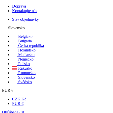
Doprava
Kontaktujte nás
Stav objednávky
Slovensko
Belgicko
Bulgaria
Česká republika
Holandsko
Maďarsko
Nemecko
Poľsko
Rakúsko
Rumunsko
Slovensko
Švédsko
EUR €
CZK Kč
EUR €
Obľúbené (
0
)