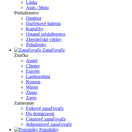
Láska
Auto / Moto
Prislušenstvo
Outdoor
Darčekové balenia
Kapsičky
Ostatné príslušenstvo
Zberateľské vitríny
Peňaženky
Zapaľovače
Značka
Angel
Clipper
Eurojet
Lamborghini
Ronson
Winjet
Zippo
Zorro
Zameranie
Fajkové zapaľovače
Do domácnosti
Cigarové zapaľovače
Jednorazové zapaľovače
Popolníky