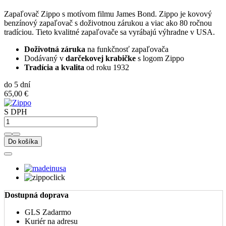
Zapaľovač Zippo s motívom filmu James Bond. Zippo je kovový
benzínový zapaľovač s doživotnou zárukou a viac ako 80 ročnou
tradíciou. Tieto kvalitné zapaľovače sa vyrábajú výhradne v USA.
Doživotná záruka
na funkčnosť zapaľovača
Dodávaný v
darčekovej krabičke
s logom Zippo
Tradícia a kvalita
od roku 1932
do 5 dní
65,00 €
S DPH
Do košíka
Dostupná doprava
GLS
Zadarmo
Kuriér na adresu