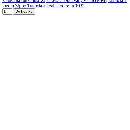
záruka na funkčnosť zapaľovača Dodávaný v darčekovej krabičke s
logom Zippo Tradícia a kvalita od roku 1932
Do košíka