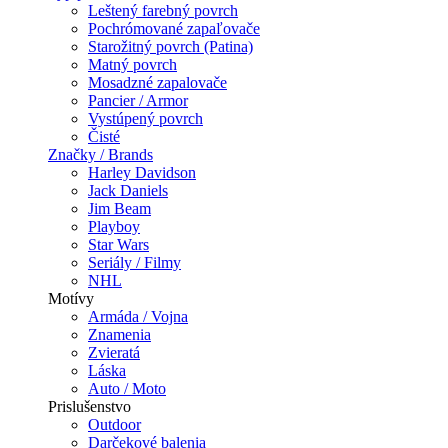
Leštený farebný povrch
Pochrómované zapaľovače
Starožitný povrch (Patina)
Matný povrch
Mosadzné zapalovače
Pancier / Armor
Vystúpený povrch
Čisté
Značky / Brands
Harley Davidson
Jack Daniels
Jim Beam
Playboy
Star Wars
Seriály / Filmy
NHL
Motívy
Armáda / Vojna
Znamenia
Zvieratá
Láska
Auto / Moto
Prislušenstvo
Outdoor
Darčekové balenia