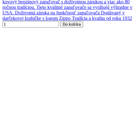
kovový benzínový zapaľovač s doživotnou zárukou a viac ako 80
ročnou tradíciou. Tieto kvalitné zapaľovače sa vyrábajú výhradne v
USA. Doživotná záruka na funkčnosť zapaľovača Dodávaný v
darčekovej krabičke s logom Zippo Tradícia a kvalita od roku 1932
Do košíka