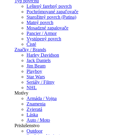
Typ povrchu
Leštený farebný povrch
Pochrómované zapaľovače
Starožitný povrch (Patina)
Matný povrch
Mosadzné zapalovače
Pancier / Armor
Vystúpený povrch
Čisté
Značky / Brands
Harley Davidson
Jack Daniels
Jim Beam
Playboy
Star Wars
Seriály / Filmy
NHL
Motívy
Armáda / Vojna
Znamenia
Zvieratá
Láska
Auto / Moto
Prislušenstvo
Outdoor