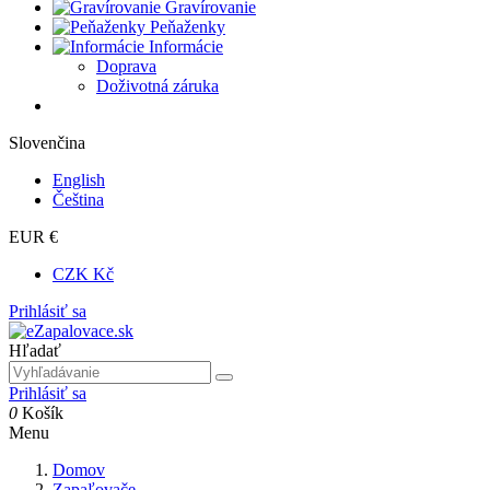
Gravírovanie
Peňaženky
Informácie
Doprava
Doživotná záruka
Slovenčina
English
Čeština
EUR €
CZK Kč
Prihlásiť sa
Hľadať
Prihlásiť sa
0
Košík
Menu
Domov
Zapaľovače