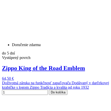
Doručenie zdarma
do 5 dní
Vystúpený povrch
Zippo King of the Road Emblem
64,50 €
Doživotná záruka na funkčnosť zapaľovača Dodávaný v darčekovej
krabičke s logom Zippo Tradícia a kvalita od roku 1932
Do košíka