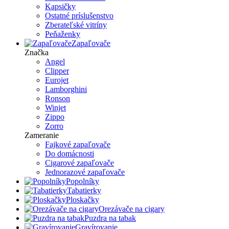
Kapsičky
Ostatné príslušenstvo
Zberateľské vitríny
Peňaženky
Zapaľovače
Značka
Angel
Clipper
Eurojet
Lamborghini
Ronson
Winjet
Zippo
Zorro
Zameranie
Fajkové zapaľovače
Do domácnosti
Cigarové zapaľovače
Jednorazové zapaľovače
Popolníky
Tabatierky
Ploskačky
Orezávače na cigary
Puzdra na tabak
Gravírovanie