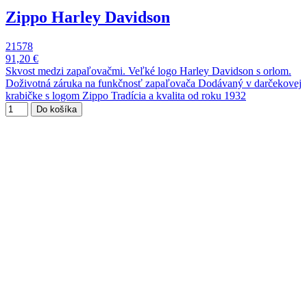
Zippo Harley Davidson
21578
91,20 €
Skvost medzi zapaľovačmi. Veľké logo Harley Davidson s orlom.
Doživotná záruka na funkčnosť zapaľovača Dodávaný v darčekovej
krabičke s logom Zippo Tradícia a kvalita od roku 1932
Do košíka