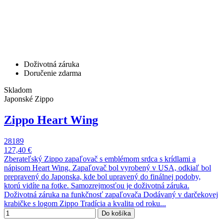
Doživotná záruka
Doručenie zdarma
Skladom
Japonské Zippo
Zippo Heart Wing
28189
127,40 €
Zberateľský Zippo zapaľovač s emblémom srdca s krídlami a
nápisom Heart Wing. Zapaľovač bol vyrobený v USA, odkiaľ bol
prepravený do Japonska, kde bol upravený do finálnej podoby,
ktorú vidíte na fotke. Samozrejmosťou je doživotná záruka.
Doživotná záruka na funkčnosť zapaľovača Dodávaný v darčekovej
krabičke s logom Zippo Tradícia a kvalita od roku...
Do košíka