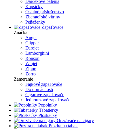
Darčekové balenia
Kapsičky
Ostatné príslušenstvo
Zberateľské vitríny
Peňaženky
Zapaľovače
Značka
Angel
Clipper
Eurojet
Lamborghini
Ronson
Winjet
Zippo
Zorro
Zameranie
Fajkové zapaľovače
Do domácnosti
Cigarové zapaľovače
Jednorazové zapaľovače
Popolníky
Tabatierky
Ploskačky
Orezávače na cigary
Puzdra na tabak