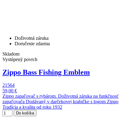
Doživotná záruka
Doručenie zdarma
Skladom
Vystúpený povrch
Zippo Bass Fishing Emblem
21564
59,00 €
Zippo zapaľovač s rybárom. Doživotná záruka na funkčnosť
zapaľovača Dodávaný v darčekovej krabičke s logom Zippo
Tradícia a kvalita od roku 1932
Do košíka