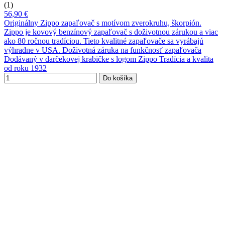
(1)
56,90 €
Originálny Zippo zapaľovač s motívom zverokruhu, škorpión.
Zippo je kovový benzínový zapaľovač s doživotnou zárukou a viac
ako 80 ročnou tradíciou. Tieto kvalitné zapaľovače sa vyrábajú
výhradne v USA. Doživotná záruka na funkčnosť zapaľovača
Dodávaný v darčekovej krabičke s logom Zippo Tradícia a kvalita
od roku 1932
Do košíka