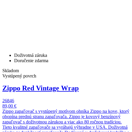
Doživotná záruka
Doručenie zdarma
Skladom
Vystúpený povrch
Zippo Red Vintage Wrap
26846
89,00 €
Zippo zapaľovač s vystúpený motívom ohníka Zippo na kove, ktorý
obopína prednú stranu zapaľovača. Zippo je kovový benzínový
zapaľovač s doživotnou zárukou a viac ako 80 ročnou tradíciou.
Tieto kvalitné zapaľovače sa vyrábajú výhradne v USA. Doživotná