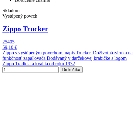
Doručenie zdarma
Skladom
Vystúpený povrch
Zippo Trucker
25405
59,10 €
Zippo s vystúpeným povrchom, nápis Trucker. Doživotná záruka na
funkčnosť zapaľovača Dodávaný v darčekovej krabičke s logom
Zippo Tradícia a kvalita od roku 1932
Do košíka