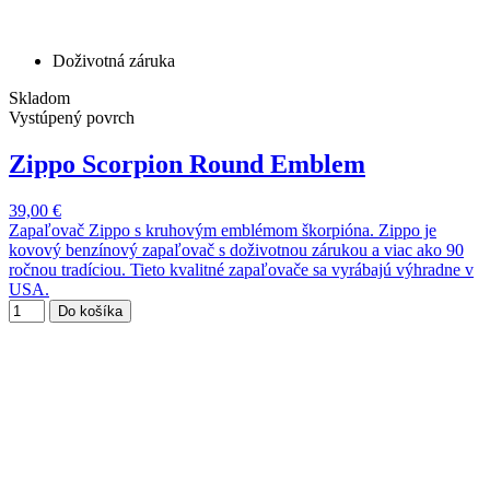
Doživotná záruka
Skladom
Vystúpený povrch
Zippo Scorpion Round Emblem
39,00 €
Zapaľovač Zippo s kruhovým emblémom škorpióna. Zippo je
kovový benzínový zapaľovač s doživotnou zárukou a viac ako 90
ročnou tradíciou. Tieto kvalitné zapaľovače sa vyrábajú výhradne v
USA.
Do košíka