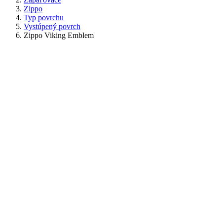
Zippo
Typ povrchu
Vystúpený povrch
Zippo Viking Emblem