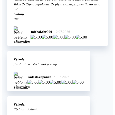
Takze 2x Zippo zapalovac, 2x plyn. vlozka, 2x plyn. Takto sa to
robi
Slabiny:
Nic
michal.cbr900
12.07.2026
Výhody:
flexibilitu a ustretovost predajcu
radoslav.spanka
21.06.2026
Výhody:
Rýchlosť dodania