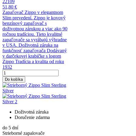
22109
51,80 €
Zapaľovač Zippo v elegantnom
Slim prevedení. Zippo je kovový
benzínový zapaľovač s
doživotnou zárukou a viac ako 90
ročnou tradíciou. Tieto kvalitné
zapaľovače sa vyrábajú výhradne
v USA. Doživotná záruka na
funkčnosť zapaľovača Dodávaný
v darčekovej krabičke s logom
Zippo Tradícia a kvalita od roku
1932
Do košíka
Doživotná záruka
Doručenie zdarma
do 5 dní
Strieborné zapalovače