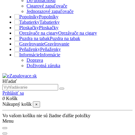
Do domácnosti
Cigarové zapaľovače
Jednorazové zapaľovače
Popolníky
Tabatierky
Ploskačky
Orezávače na cigary
Puzdra na tabak
Gravírovanie
Peňaženky
Informácie
Doprava
Doživotná záruka
Hľadať
Prihlásiť sa
0
Košík
Nákupný košík
×
Vo vašom košíku nie sú žiadne ďalšie položky
Menu