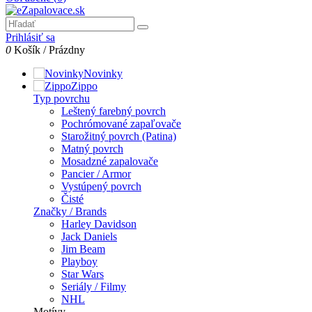
Prihlásiť sa
0
Košík
/
Prázdny
Novinky
Zippo
Typ povrchu
Leštený farebný povrch
Pochrómované zapaľovače
Starožitný povrch (Patina)
Matný povrch
Mosadzné zapalovače
Pancier / Armor
Vystúpený povrch
Čisté
Značky / Brands
Harley Davidson
Jack Daniels
Jim Beam
Playboy
Star Wars
Seriály / Filmy
NHL
Motívy