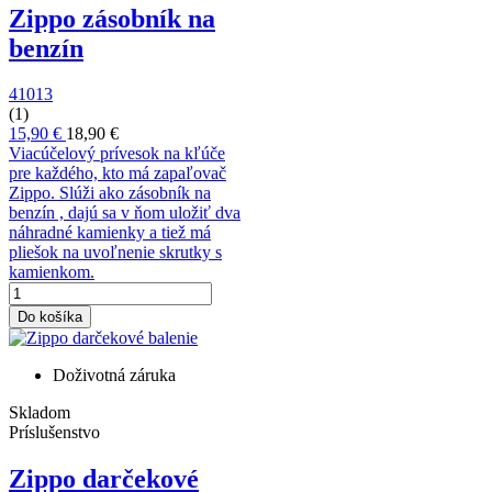
Zippo zásobník na
benzín
41013
(1)
15,90 €
18,90 €
Viacúčelový prívesok na kľúče
pre každého, kto má zapaľovač
Zippo. Slúži ako zásobník na
benzín , dajú sa v ňom uložiť dva
náhradné kamienky a tiež má
pliešok na uvoľnenie skrutky s
kamienkom.
Do košíka
Doživotná záruka
Skladom
Príslušenstvo
Zippo darčekové