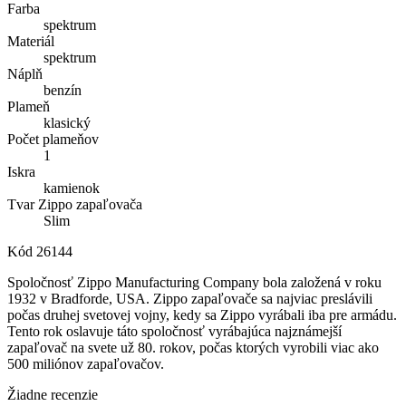
Farba
spektrum
Materiál
spektrum
Náplň
benzín
Plameň
klasický
Počet plameňov
1
Iskra
kamienok
Tvar Zippo zapaľovača
Slim
Kód
26144
Spoločnosť Zippo Manufacturing Company bola založená v roku
1932 v Bradforde, USA. Zippo zapaľovače sa najviac preslávili
počas druhej svetovej vojny, kedy sa Zippo vyrábali iba pre armádu.
Tento rok oslavuje táto spoločnosť vyrábajúca najznámejší
zapaľovač na svete už 80. rokov, počas ktorých vyrobili viac ako
500 miliónov zapaľovačov.
Žiadne recenzie