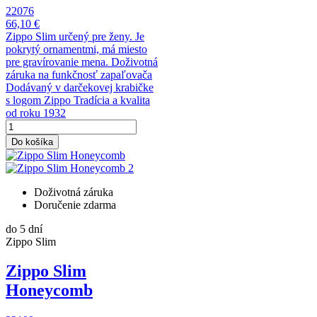
22076
66,10 €
Zippo Slim určený pre ženy. Je
pokrytý ornamentmi, má miesto
pre gravírovanie mena. Doživotná
záruka na funkčnosť zapaľovača
Dodávaný v darčekovej krabičke
s logom Zippo Tradícia a kvalita
od roku 1932
Do košíka
Doživotná záruka
Doručenie zdarma
do 5 dní
Zippo Slim
Zippo Slim
Honeycomb