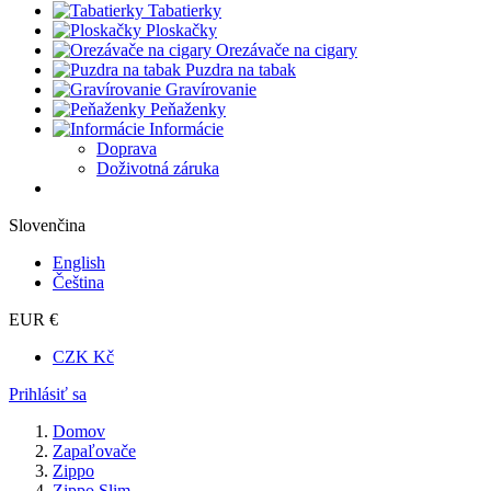
Tabatierky
Ploskačky
Orezávače na cigary
Puzdra na tabak
Gravírovanie
Peňaženky
Informácie
Doprava
Doživotná záruka
Slovenčina
English
Čeština
EUR €
CZK Kč
Prihlásiť sa
Domov
Zapaľovače
Zippo
Zippo Slim