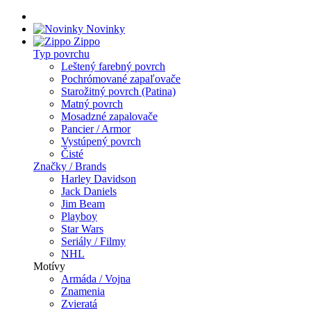
Novinky
Zippo
Typ povrchu
Leštený farebný povrch
Pochrómované zapaľovače
Starožitný povrch (Patina)
Matný povrch
Mosadzné zapalovače
Pancier / Armor
Vystúpený povrch
Čisté
Značky / Brands
Harley Davidson
Jack Daniels
Jim Beam
Playboy
Star Wars
Seriály / Filmy
NHL
Motívy
Armáda / Vojna
Znamenia
Zvieratá