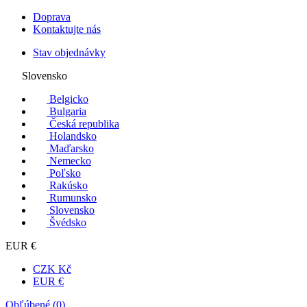
Doprava
Kontaktujte nás
Stav objednávky
Slovensko
Belgicko
Bulgaria
Česká republika
Holandsko
Maďarsko
Nemecko
Poľsko
Rakúsko
Rumunsko
Slovensko
Švédsko
EUR €
CZK Kč
EUR €
Obľúbené (
0
)