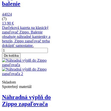
balenie
44024
(7)
13,90 €
Darčeková kazeta na klasický
zapaľovač Zippo. Balenie
obsahuje náhradné kamienky a
benzín, Zippo zapaľovač treba
dokúpiť samostatne.
Do košíka
Skladom
Spotrebný materiál
Náhradná výplň do
Zippo zapaľovača