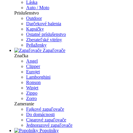
Láska
Auto / Moto
Prislušenstvo
Outdoor
Darčekové balenia
Kapsičky
Ostatné príslušenstvo
Zberateľské vitríny
Peňaženky
Zapaľovače
Značka
Angel
Clipper
Eurojet
Lamborghini
Ronson
Winjet
Zippo
Zorro
Zameranie
Fajkové zapaľovače
Do domácnosti
Cigarové zapaľovače
Jednorazové zapaľovače
Popolníky