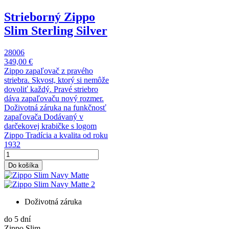
Strieborný Zippo
Slim Sterling Silver
28006
349,00 €
Zippo zapaľovač z pravého
striebra. Skvost, ktorý si nemôže
dovoliť každý. Pravé striebro
dáva zapaľovaču nový rozmer.
Doživotná záruka na funkčnosť
zapaľovača Dodávaný v
darčekovej krabičke s logom
Zippo Tradícia a kvalita od roku
1932
Do košíka
Doživotná záruka
do 5 dní
Zippo Slim