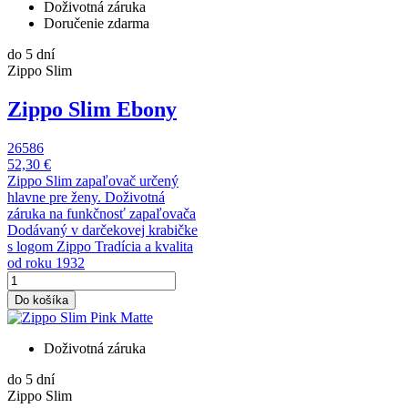
Doživotná záruka
Doručenie zdarma
do 5 dní
Zippo Slim
Zippo Slim Ebony
26586
52,30 €
Zippo Slim zapaľovač určený
hlavne pre ženy. Doživotná
záruka na funkčnosť zapaľovača
Dodávaný v darčekovej krabičke
s logom Zippo Tradícia a kvalita
od roku 1932
Do košíka
Doživotná záruka
do 5 dní
Zippo Slim