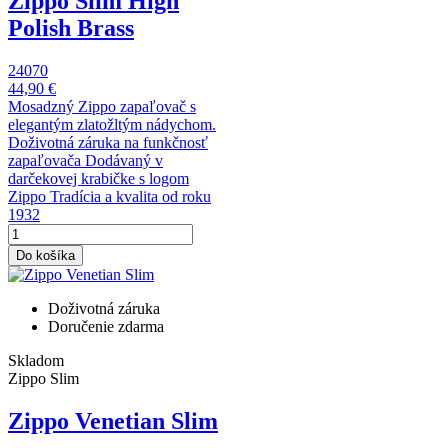
Zippo Slim High
Polish Brass
24070
44,90 €
Mosadzný Zippo zapaľovač s
elegantým zlatožltým nádychom.
Doživotná záruka na funkčnosť
zapaľovača Dodávaný v
darčekovej krabičke s logom
Zippo Tradícia a kvalita od roku
1932
Do košíka
Doživotná záruka
Doručenie zdarma
Skladom
Zippo Slim
Zippo Venetian Slim