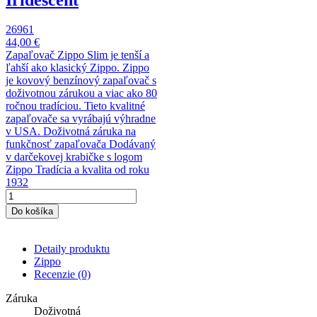
26961
44,00 €
Zapaľovač Zippo Slim je tenší a
ľahší ako klasický Zippo. Zippo
je kovový benzínový zapaľovač s
doživotnou zárukou a viac ako 80
ročnou tradíciou. Tieto kvalitné
zapaľovače sa vyrábajú výhradne
v USA. Doživotná záruka na
funkčnosť zapaľovača Dodávaný
v darčekovej krabičke s logom
Zippo Tradícia a kvalita od roku
1932
Do košíka
Detaily produktu
Zippo
Recenzie
(0)
Záruka
Doživotná