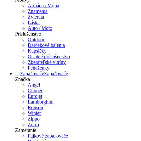
Armáda / Vojna
Znamenia
Zvieratá
Láska
Auto / Moto
Prislušenstvo
Outdoor
Darčekové balenia
Kapsičky
Ostatné príslušenstvo
Zberateľské vitríny
Peňaženky
Zapaľovače
Značka
Angel
Clipper
Eurojet
Lamborghini
Ronson
Winjet
Zippo
Zorro
Zameranie
Fajkové zapaľovače