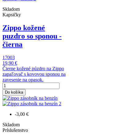
Skladom
Kapsičky
Zippo kožené
puzdro so sponou -
čierna
17003
19,90 €
Čierne kožené púzdro na Zippo
zapaľovač s kovovou sponou na
zavesenie na opasok.
Do košíka
-3,00 €
Skladom
Príslušenstvo