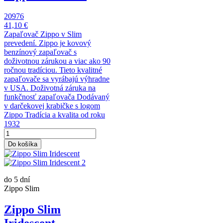
20976
41,10 €
Zapaľovač Zippo v Slim
prevedení. Zippo je kovový
benzínový zapaľovač s
doživotnou zárukou a viac ako 90
ročnou tradíciou. Tieto kvalitné
zapaľovače sa vyrábajú výhradne
v USA. Doživotná záruka na
funkčnosť zapaľovača Dodávaný
v darčekovej krabičke s logom
Zippo Tradícia a kvalita od roku
1932
Do košíka
do 5 dní
Zippo Slim
Zippo Slim
Iridescent