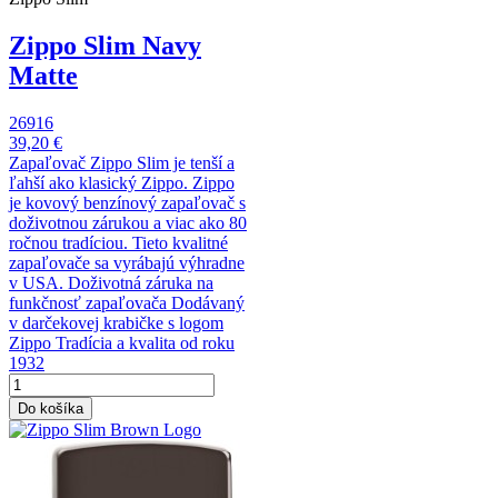
Zippo Slim Navy
Matte
26916
39,20 €
Zapaľovač Zippo Slim je tenší a
ľahší ako klasický Zippo. Zippo
je kovový benzínový zapaľovač s
doživotnou zárukou a viac ako 80
ročnou tradíciou. Tieto kvalitné
zapaľovače sa vyrábajú výhradne
v USA. Doživotná záruka na
funkčnosť zapaľovača Dodávaný
v darčekovej krabičke s logom
Zippo Tradícia a kvalita od roku
1932
Do košíka