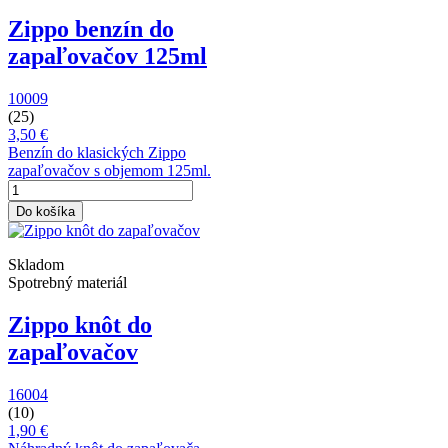
Zippo benzín do
zapaľovačov 125ml
10009
(25)
3,50 €
Benzín do klasických Zippo
zapaľovačov s objemom 125ml.
Do košíka
Skladom
Spotrebný materiál
Zippo knôt do
zapaľovačov
16004
(10)
1,90 €