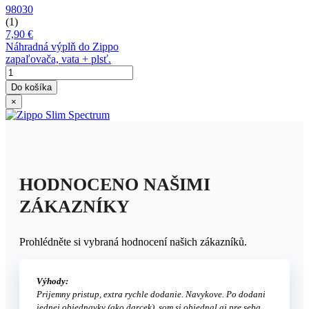
98030
(1)
7,90 €
Náhradná výplň do Zippo
zapaľovača, vata + plsť.
Do košíka
×
HODNOCENO NAŠIMI
ZÁKAZNÍKY
Prohlédněte si vybraná hodnocení našich zákazníků.
Výhody:
Prijemny pristup, extra rychle dodanie. Navykove. Po dodani
jednej objednavky (ako darcek), som si objednal aj pre seba.