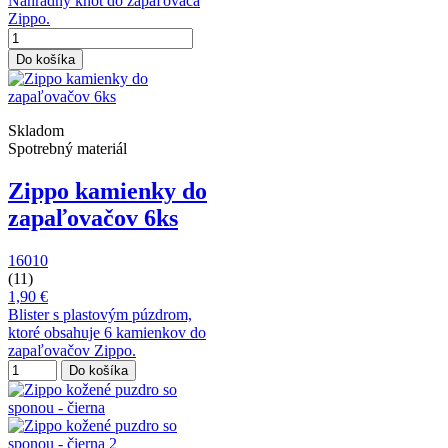
Náhradný knôt do zapaľovača
Zippo.
Do košíka
Skladom
Spotrebný materiál
Zippo kamienky do
zapaľovačov 6ks
16010
(11)
1,90 €
Blister s plastovým púzdrom,
ktoré obsahuje 6 kamienkov do
zapaľovačov Zippo.
Do košíka