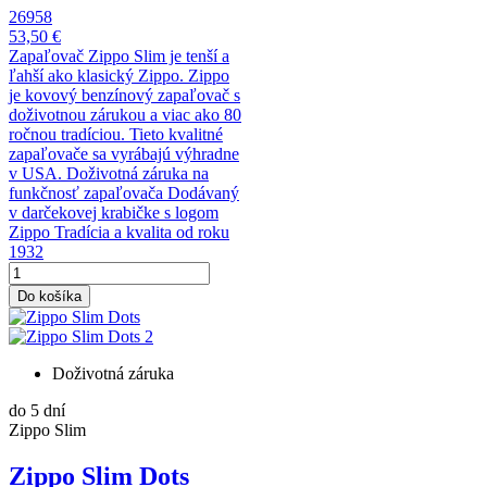
26958
53,50 €
Zapaľovač Zippo Slim je tenší a
ľahší ako klasický Zippo. Zippo
je kovový benzínový zapaľovač s
doživotnou zárukou a viac ako 80
ročnou tradíciou. Tieto kvalitné
zapaľovače sa vyrábajú výhradne
v USA. Doživotná záruka na
funkčnosť zapaľovača Dodávaný
v darčekovej krabičke s logom
Zippo Tradícia a kvalita od roku
1932
Do košíka
Doživotná záruka
do 5 dní
Zippo Slim
Zippo Slim Dots