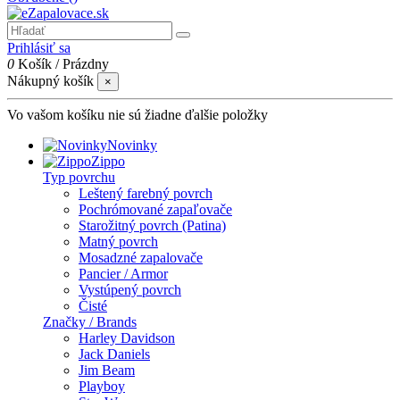
Prihlásiť sa
0
Košík
/
Prázdny
Nákupný košík
×
Vo vašom košíku nie sú žiadne ďalšie položky
Novinky
Zippo
Typ povrchu
Leštený farebný povrch
Pochrómované zapaľovače
Starožitný povrch (Patina)
Matný povrch
Mosadzné zapalovače
Pancier / Armor
Vystúpený povrch
Čisté
Značky / Brands
Harley Davidson
Jack Daniels
Jim Beam
Playboy