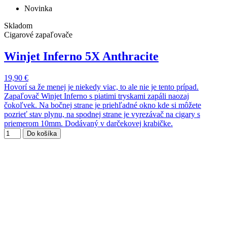
Novinka
Skladom
Cigarové zapaľovače
Winjet Inferno 5X Anthracite
19,90 €
Hovorí sa že menej je niekedy viac, to ale nie je tento prípad.
Zapaľovač Winjet Inferno s piatimi tryskami zapáli naozaj
čokoľvek. Na bočnej strane je priehľadné okno kde si môžete
pozrieť stav plynu, na spodnej strane je vyrezávač na cigary s
priemerom 10mm. Dodávaný v darčekovej krabičke.
Do košíka