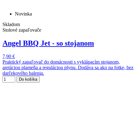
Novinka
Skladom
Stolové zapaľovače
Angel BBQ Jet - so stojanom
7,90 €
Praktický zapaľovač do domácnosti s vyklápacím stojanom,
aretáciou plameňa a reguláciou plynu. Dodáva sa ako na fotke, bez
darčekového balenia.
Do košíka