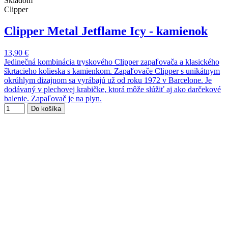
Skladom
Clipper
Clipper Metal Jetflame Icy - kamienok
13,90 €
Jedinečná kombinácia tryskového Clipper zapaľovača a klasického
škrtacieho kolieska s kamienkom. Zapaľovače Clipper s unikátnym
okrúhlym dizajnom sa vyrábajú už od roku 1972 v Barcelone. Je
dodávaný v plechovej krabičke, ktorá môže slúžiť aj ako darčekové
balenie. Zapaľovač je na plyn.
Do košíka