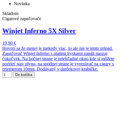
Novinka
Skladom
Cigarové zapaľovače
Winjet Inferno 5X Silver
19,90 €
Hovorí sa že menej je niekedy viac, to ale nie je tento prípad.
Zapaľovač Winjet Inferno s piatimi tryskami zapáli naozaj
čokoľvek. Na bočnej strane je priehľadné okno kde si môžete
pozrieť stav plynu, na spodnej strane je vyrezávač na cigary s
priemerom 10mm. Dodávaný v darčekovej krabičke.
Do košíka