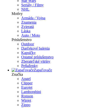
Star Wars
Seriály / Filmy
NHL
Motívy
Armáda / Vojna
Znamenia
Zvieratá
Láska
Auto / Moto
Prislušenstvo
Outdoor
Darčekové balenia
Kapsičky
Ostatné príslušenstvo
Zberateľské vitríny
Peňaženky
Zapaľovače
Značka
Angel
Clipper
Eurojet
Lamborghini
Ronson
Winjet
Zippo