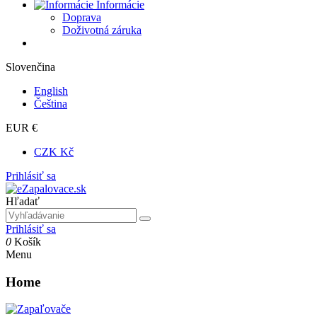
Informácie
Doprava
Doživotná záruka
Slovenčina
English
Čeština
EUR €
CZK Kč
Prihlásiť sa
Hľadať
Prihlásiť sa
0
Košík
Menu
Home