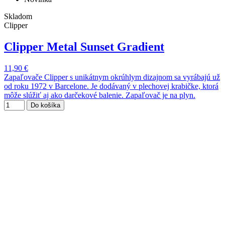
Skladom
Clipper
Clipper Metal Sunset Gradient
11,90 €
Zapaľovače Clipper s unikátnym okrúhlym dizajnom sa vyrábajú už
od roku 1972 v Barcelone. Je dodávaný v plechovej krabičke, ktorá
môže slúžiť aj ako darčekové balenie. Zapaľovač je na plyn.
Do košíka