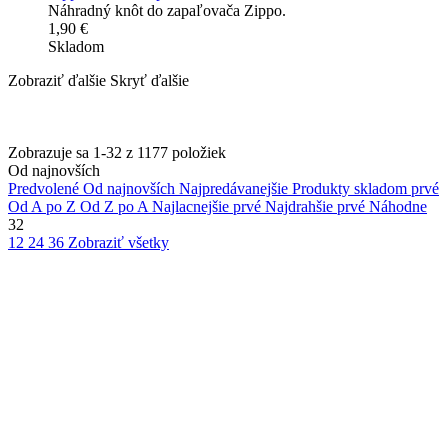
Náhradný knôt do zapaľovača Zippo.
1,90 €
Skladom
Zobraziť ďalšie
Skryť ďalšie
Zobrazuje sa 1-32 z 1177 položiek
Od najnovších
Predvolené
Od najnovších
Najpredávanejšie
Produkty skladom prvé
Od A po Z
Od Z po A
Najlacnejšie prvé
Najdrahšie prvé
Náhodne
32
12
24
36
Zobraziť všetky