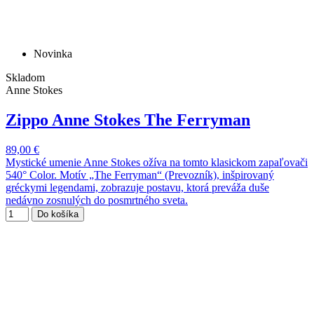
Novinka
Skladom
Anne Stokes
Zippo Anne Stokes The Ferryman
89,00 €
Mystické umenie Anne Stokes ožíva na tomto klasickom zapaľovači
540° Color. Motív „The Ferryman“ (Prevozník), inšpirovaný
gréckymi legendami, zobrazuje postavu, ktorá preváža duše
nedávno zosnulých do posmrtného sveta.
Do košíka