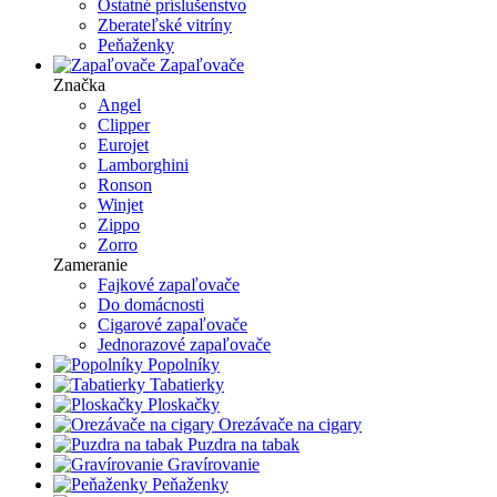
Ostatné príslušenstvo
Zberateľské vitríny
Peňaženky
Zapaľovače
Značka
Angel
Clipper
Eurojet
Lamborghini
Ronson
Winjet
Zippo
Zorro
Zameranie
Fajkové zapaľovače
Do domácnosti
Cigarové zapaľovače
Jednorazové zapaľovače
Popolníky
Tabatierky
Ploskačky
Orezávače na cigary
Puzdra na tabak
Gravírovanie
Peňaženky