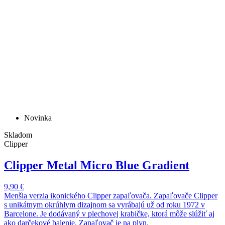
Novinka
Skladom
Clipper
Clipper Metal Micro Blue Gradient
9,90 €
Menšia verzia ikonického Clipper zapaľovača. Zapaľovače Clipper
s unikátnym okrúhlym dizajnom sa vyrábajú už od roku 1972 v
Barcelone. Je dodávaný v plechovej krabičke, ktorá môže slúžiť aj
ako darčekové balenie. Zapaľovač je na plyn.