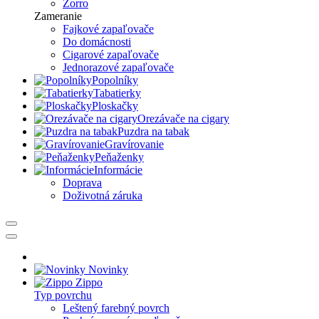
Zorro
Zameranie
Fajkové zapaľovače
Do domácnosti
Cigarové zapaľovače
Jednorazové zapaľovače
Popolníky
Tabatierky
Ploskačky
Orezávače na cigary
Puzdra na tabak
Gravírovanie
Peňaženky
Informácie
Doprava
Doživotná záruka
Novinky
Zippo
Typ povrchu
Leštený farebný povrch