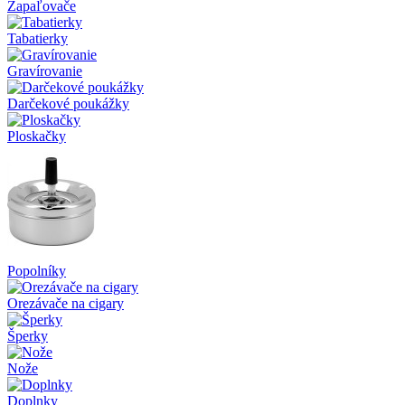
Zapaľovače
Tabatierky
Gravírovanie
Darčekové poukážky
Ploskačky
Popolníky
Orezávače na cigary
Šperky
Nože
Doplnky