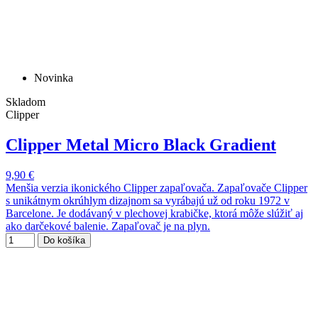
Novinka
Skladom
Clipper
Clipper Metal Micro Black Gradient
9,90 €
Menšia verzia ikonického Clipper zapaľovača. Zapaľovače Clipper
s unikátnym okrúhlym dizajnom sa vyrábajú už od roku 1972 v
Barcelone. Je dodávaný v plechovej krabičke, ktorá môže slúžiť aj
ako darčekové balenie. Zapaľovač je na plyn.
Do košíka