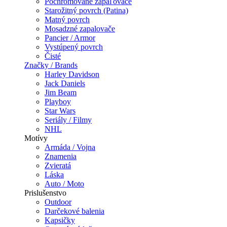
Pochrómované zapaľovače
Starožitný povrch (Patina)
Matný povrch
Mosadzné zapalovače
Pancier / Armor
Vystúpený povrch
Čisté
Značky / Brands
Harley Davidson
Jack Daniels
Jim Beam
Playboy
Star Wars
Seriály / Filmy
NHL
Motívy
Armáda / Vojna
Znamenia
Zvieratá
Láska
Auto / Moto
Prislušenstvo
Outdoor
Darčekové balenia
Kapsičky