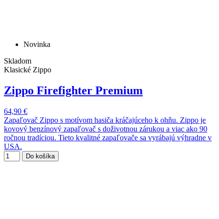
Novinka
Skladom
Klasické Zippo
Zippo Firefighter Premium
64,90 €
Zapaľovač Zippo s motívom hasiča kráčajúceho k ohňu. Zippo je
kovový benzínový zapaľovač s doživotnou zárukou a viac ako 90
ročnou tradíciou. Tieto kvalitné zapaľovače sa vyrábajú výhradne v
USA.
Do košíka