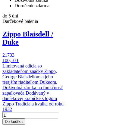
Doživotná záruka
Doručenie zdarma
do 5 dní
Darčekové balenia
Zippo Blaisdell /
Duke
21733
100,10 €
Limitovaná edícia so
zakladateľom značky Zippo,
George Blaisdellom a jeho
terajším riaditeľom Dukeom.
Doživotná záruka na funkčnosť
zapaľovača Dodávaný v
darčekovej krabičke s logom
Zippo Tradícia a kvalita od roku
1932
Do košíka