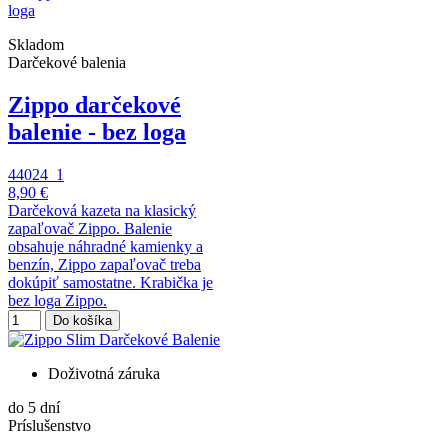
Skladom
Darčekové balenia
Zippo darčekové
balenie - bez loga
44024_1
8,90 €
Darčeková kazeta na klasický
zapaľovač Zippo. Balenie
obsahuje náhradné kamienky a
benzín, Zippo zapaľovač treba
dokúpiť samostatne. Krabička je
bez loga Zippo.
Do košíka
Doživotná záruka
do 5 dní
Príslušenstvo