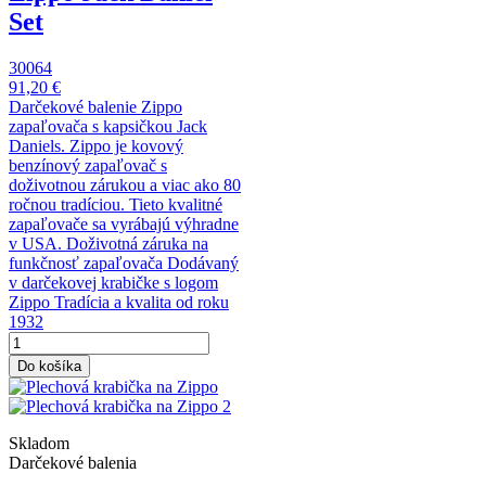
Set
30064
91,20 €
Darčekové balenie Zippo
zapaľovača s kapsičkou Jack
Daniels. Zippo je kovový
benzínový zapaľovač s
doživotnou zárukou a viac ako 80
ročnou tradíciou. Tieto kvalitné
zapaľovače sa vyrábajú výhradne
v USA. Doživotná záruka na
funkčnosť zapaľovača Dodávaný
v darčekovej krabičke s logom
Zippo Tradícia a kvalita od roku
1932
Do košíka
Skladom
Darčekové balenia