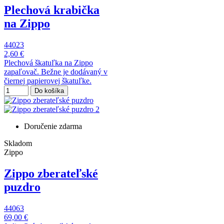
Plechová krabička
na Zippo
44023
2,60 €
Plechová škatuľka na Zippo
zapaľovač. Bežne je dodávaný v
čiernej papierovej škatuľke.
Do košíka
Doručenie zdarma
Skladom
Zippo
Zippo zberateľské
puzdro
44063
69,00 €