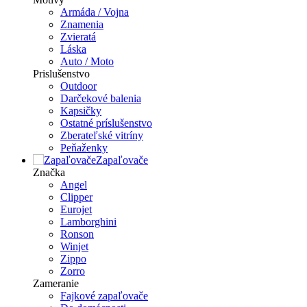
Armáda / Vojna
Znamenia
Zvieratá
Láska
Auto / Moto
Prislušenstvo
Outdoor
Darčekové balenia
Kapsičky
Ostatné príslušenstvo
Zberateľské vitríny
Peňaženky
Zapaľovače
Značka
Angel
Clipper
Eurojet
Lamborghini
Ronson
Winjet
Zippo
Zorro
Zameranie
Fajkové zapaľovače