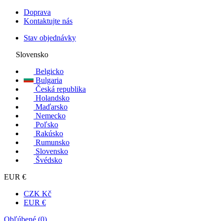
Doprava
Kontaktujte nás
Stav objednávky
Slovensko
Belgicko
Bulgaria
Česká republika
Holandsko
Maďarsko
Nemecko
Poľsko
Rakúsko
Rumunsko
Slovensko
Švédsko
EUR €
CZK Kč
EUR €
Obľúbené (
0
)