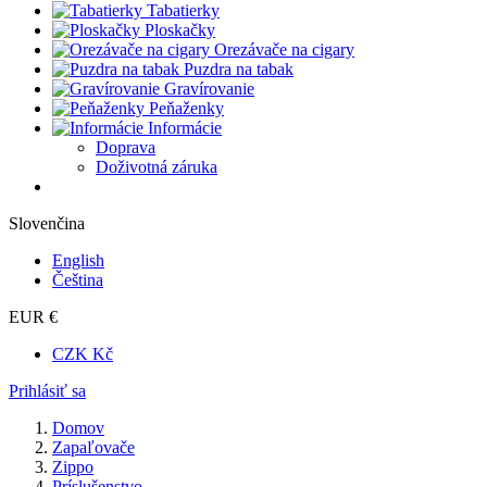
Tabatierky
Ploskačky
Orezávače na cigary
Puzdra na tabak
Gravírovanie
Peňaženky
Informácie
Doprava
Doživotná záruka
Slovenčina
English
Čeština
EUR €
CZK Kč
Prihlásiť sa
Domov
Zapaľovače
Zippo
Príslušenstvo