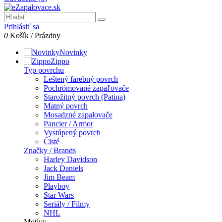
Prihlásiť sa
0
Košík
/
Prázdny
Novinky
Zippo
Typ povrchu
Leštený farebný povrch
Pochrómované zapaľovače
Starožitný povrch (Patina)
Matný povrch
Mosadzné zapalovače
Pancier / Armor
Vystúpený povrch
Čisté
Značky / Brands
Harley Davidson
Jack Daniels
Jim Beam
Playboy
Star Wars
Seriály / Filmy
NHL
Motívy