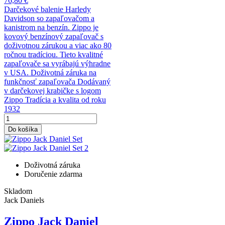
76,80 €
Darčekové balenie Harledy
Davidson so zapaľovačom a
kanistrom na benzín. Zippo je
kovový benzínový zapaľovač s
doživotnou zárukou a viac ako 80
ročnou tradíciou. Tieto kvalitné
zapaľovače sa vyrábajú výhradne
v USA. Doživotná záruka na
funkčnosť zapaľovača Dodávaný
v darčekovej krabičke s logom
Zippo Tradícia a kvalita od roku
1932
Do košíka
Doživotná záruka
Doručenie zdarma
Skladom
Jack Daniels
Zippo Jack Daniel