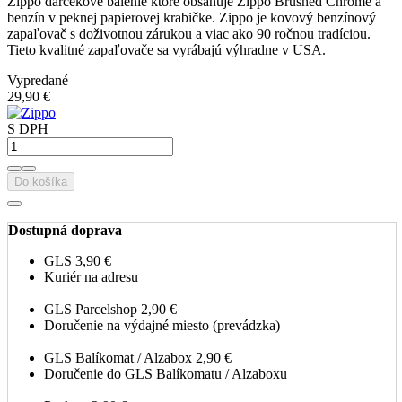
Zippo darčekové balenie ktoré obsahuje Zippo Brushed Chrome a
benzín v peknej papierovej krabičke. Zippo je kovový benzínový
zapaľovač s doživotnou zárukou a viac ako 90 ročnou tradíciou.
Tieto kvalitné zapaľovače sa vyrábajú výhradne v USA.
Vypredané
29,90 €
S DPH
Do košíka
Dostupná doprava
GLS
3,90 €
Kuriér na adresu
GLS Parcelshop
2,90 €
Doručenie na výdajné miesto (prevádzka)
GLS Balíkomat / Alzabox
2,90 €
Doručenie do GLS Balíkomatu / Alzaboxu