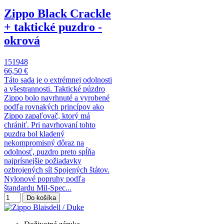
Zippo Black Crackle
+ taktické puzdro -
okrová
151948
66,50 €
Táto sada je o extrémnej odolnosti
a všestrannosti. Taktické púzdro
Zippo bolo navrhnuté a vyrobené
podľa rovnakých princípov ako
Zippo zapaľovač, ktorý má
chrániť. Pri navrhovaní tohto
puzdra bol kladený
nekompromisný dôraz na
odolnosť, puzdro preto spĺňa
najprísnejšie požiadavky
ozbrojených síl Spojených štátov.
Nylonové popruhy podľa
štandardu Mil-Spec...
Do košíka