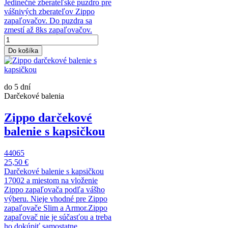
Jedinečné zberateľské puzdro pre
vášnivých zberateľov Zippo
zapaľovačov. Do puzdra sa
zmestí až 8ks zapaľovačov.
Do košíka
do 5 dní
Darčekové balenia
Zippo darčekové
balenie s kapsičkou
44065
25,50 €
Darčekové balenie s kapsičkou
17002 a miestom na vloženie
Zippo zapaľovača podľa vášho
výberu. Nieje vhodné pre Zippo
zapaľovače Slim a Armor.Zippo
zapaľovač nie je súčasťou a treba
ho dokúpiť samostatne.