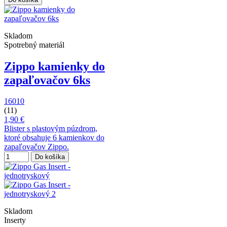
Skladom
Spotrebný materiál
Zippo kamienky do
zapaľovačov 6ks
16010
(11)
1,90 €
Blister s plastovým púzdrom,
ktoré obsahuje 6 kamienkov do
zapaľovačov Zippo.
Do košíka
Skladom
Inserty