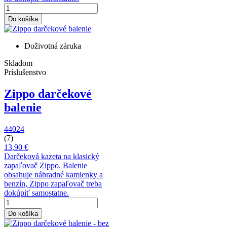
Do košíka
Doživotná záruka
Skladom
Príslušenstvo
Zippo darčekové
balenie
44024
(7)
13,90 €
Darčeková kazeta na klasický
zapaľovač Zippo. Balenie
obsahuje náhradné kamienky a
benzín, Zippo zapaľovač treba
dokúpiť samostatne.
Do košíka