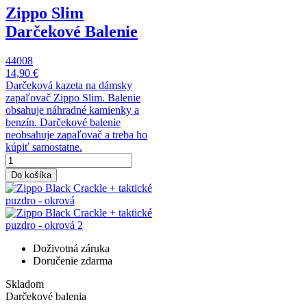
Zippo Slim
Darčekové Balenie
44008
14,90 €
Darčeková kazeta na dámsky
zapaľovač Zippo Slim. Balenie
obsahuje náhradné kamienky a
benzín. Darčekové balenie
neobsahuje zapaľovač a treba ho
kúpiť samostatne.
Do košíka
Doživotná záruka
Doručenie zdarma
Skladom
Darčekové balenia