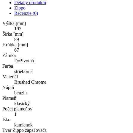
Detaily produktu
Zippo
Recenzie
(0)
Výška [mm]
197
Šírka [mm]
89
Hrúbka [mm]
67
Záruka
Doživotná
Farba
strieborná
Materiál
Brushed Chrome
Náplň
benzín
Plameň
klasický
Počet plameňov
1
Iskra
kamienok
Tvar Zippo zapaľovača