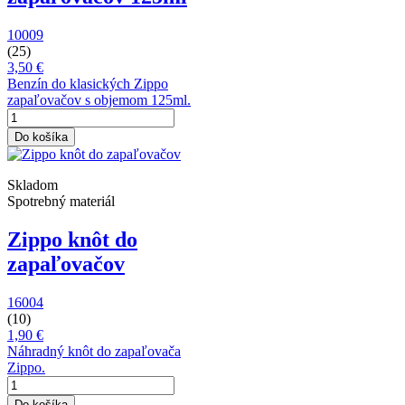
10009
(25)
3,50 €
Benzín do klasických Zippo
zapaľovačov s objemom 125ml.
Do košíka
Skladom
Spotrebný materiál
Zippo knôt do
zapaľovačov
16004
(10)
1,90 €
Náhradný knôt do zapaľovača
Zippo.
Do košíka