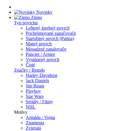
Novinky
Zippo
Typ povrchu
Leštený farebný povrch
Pochrómované zapaľovače
Starožitný povrch (Patina)
Matný povrch
Mosadzné zapalovače
Pancier / Armor
Vystúpený povrch
Čisté
Značky / Brands
Harley Davidson
Jack Daniels
Jim Beam
Playboy
Star Wars
Seriály / Filmy
NHL
Motívy
Armáda / Vojna
Znamenia
Zvieratá