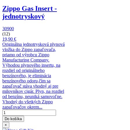
Zippo Gas Insert -
jednotryskový
30900
(12)
19,90 €
Originálna jednotrysková plynová
vložka do Zippo zapaľovača,
priamo od výrobcu Zippo
Manufacturing Company.
Výhodou plynového insertu, na
rozdiel od originálneho
benzínového, je eliminácia
benzínového odoru,čím sa
zapaľovač stáva vhodný aj pre
milovníkov cigár. Plyn, na rozdiel
od benzínu, neuniká samovoľne.
Vhodný do všetkých Zippo
zapaľovačov okrem...
Do košíka
×