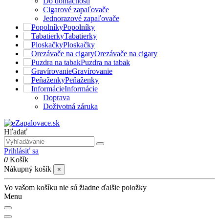
Do domácnosti
Cigarové zapaľovače
Jednorazové zapaľovače
Popolníky
Tabatierky
Ploskačky
Orezávače na cigary
Puzdra na tabak
Gravírovanie
Peňaženky
Informácie
Doprava
Doživotná záruka
Hľadať
Prihlásiť sa
0
Košík
Nákupný košík
×
Vo vašom košíku nie sú žiadne ďalšie položky
Menu