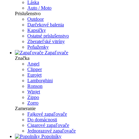
Láska
Auto / Moto
Prislušenstvo
Outdoor
Darčekové balenia
Kapsičky
Ostatné príslušenstvo
Zberateľské vitríny
Peňaženky
Zapaľovače
Značka
Angel
Clipper
Eurojet
Lamborghini
Ronson
Winjet
Zippo
Zorro
Zameranie
Fajkové zapaľovače
Do domácnosti
Cigarové zapaľovače
Jednorazové zapaľovače
Popolníky