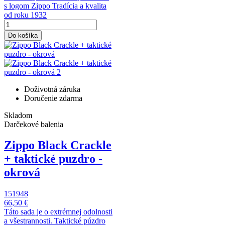
s logom Zippo Tradícia a kvalita
od roku 1932
Do košíka
Doživotná záruka
Doručenie zdarma
Skladom
Darčekové balenia
Zippo Black Crackle
+ taktické puzdro -
okrová
151948
66,50 €
Táto sada je o extrémnej odolnosti
a všestrannosti. Taktické púzdro