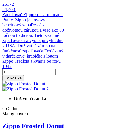
26172
54,40 €
Zapaľovač Zippo so starou mapu
Prahy. Zippo je kovový
benzínový zapaľovač s
doživotnou zárukou a viac ako 80
ročnou tradíciou. Tieto kvalitné
zapaľovače sa vyrábajú výhradne
v USA. Doživotná záruka na
funkčnosť zapaľovača Dodávaný
v darčekovej krabičke s logom
Zippo Tradícia a kvalita od roku
1932
Do košíka
Doživotná záruka
do 5 dní
Matný povrch
Zippo Frosted Donut