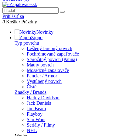
Prihlásiť sa
0
Košík
/
Prázdny
Novinky
Zippo
Typ povrchu
Leštený farebný povrch
Pochrómované zapaľovače
Starožitný povrch (Patina)
Matný povrch
Mosadzné zapalovače
Pancier / Armor
Vystúpený povrch
Čisté
Značky / Brands
Harley Davidson
Jack Daniels
Jim Beam
Playboy
Star Wars
Seriály / Filmy
NHL
Motívy