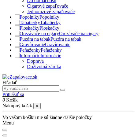
Do domácnosti
Cigarové zapaľovače
Jednorazové zapaľovače
Popolníky
Tabatierky
Ploskačky
Orezávače na cigary
Puzdra na tabak
Gravírovanie
Peňaženky
Informácie
Doprava
Doživotná záruka
Hľadať
Prihlásiť sa
0
Košík
Nákupný košík
×
Vo vašom košíku nie sú žiadne ďalšie položky
Menu