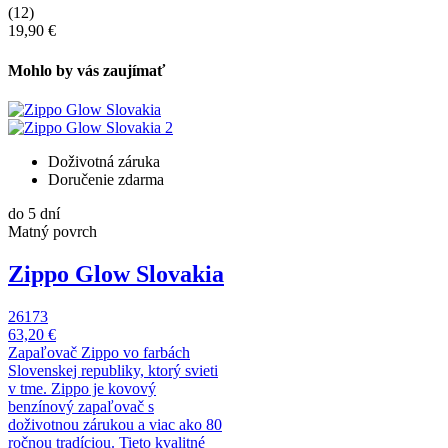
(12)
19,90 €
Mohlo by vás zaujímať
Doživotná záruka
Doručenie zdarma
do 5 dní
Matný povrch
Zippo Glow Slovakia
26173
63,20 €
Zapaľovač Zippo vo farbách
Slovenskej republiky, ktorý svieti
v tme. Zippo je kovový
benzínový zapaľovač s
doživotnou zárukou a viac ako 80
ročnou tradíciou. Tieto kvalitné