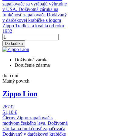
zapaľovače sa vyrábajú výhradne
v USA. Doživotná záruka na
funkčnosť zapaľovača Dodávaný
v darčekovej krabičke s logom
Zippo Tradícia a kvalita od roku
1932
Do košíka
Doživotná záruka
Doručenie zdarma
do 5 dní
Matný povrch
Zippo Lion
26732
51,10 €
Čierny Zippo zapaľovač s
motívom českého leva. Doživotná
záruka na funkčnosť zapaľovača
Dodávaný v darčekovej krabičke