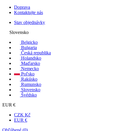
Doprava
Kontaktujte nás
Stav objednávky
Slovensko
Belgicko
Bulgaria
Česká republika
Holandsko
Maďarsko
Nemecko
Poľsko
Rakúsko
Rumunsko
Slovensko
Švédsko
EUR €
CZK Kč
EUR €
Obľúbené (
0
)