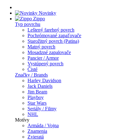
Novinky
Zippo
Typ povrchu
Leštený farebný povrch
Pochrómované zapaľovače
Starožitný povrch (Patina)
Matný povrch
Mosadzné zapalovače
Pancier / Armor
Vystúpený povrch
Čisté
Značky / Brands
Harley Davidson
Jack Daniels
Jim Beam
Playboy
Star Wars
Seriály / Filmy
NHL
Motívy
Armáda / Vojna
Znamenia
Zvieratá