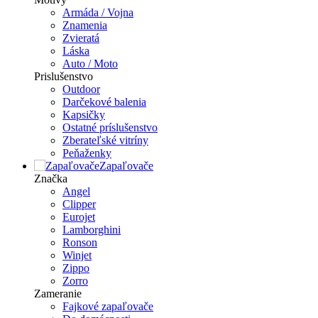
Armáda / Vojna
Znamenia
Zvieratá
Láska
Auto / Moto
Prislušenstvo
Outdoor
Darčekové balenia
Kapsičky
Ostatné príslušenstvo
Zberateľské vitríny
Peňaženky
Zapaľovače
Značka
Angel
Clipper
Eurojet
Lamborghini
Ronson
Winjet
Zippo
Zorro
Zameranie
Fajkové zapaľovače