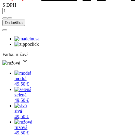
S DPH
Do košíka
Farba:
ružová
expand_more
modrá
49,50 €
zelená
49,50 €
sivá
49,50 €
ružová
49,50 €