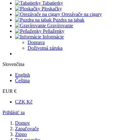
Tabatierky
Ploskačky
Orezávače na cigary
Puzdra na tabak
Gravírovanie
Peňaženky
Informácie
Doprava
Doživotná záruka
Slovenčina
English
Čeština
EUR €
CZK Kč
Prihlásiť sa
Domov
Zapaľovače
Zippo
Typ povrchu