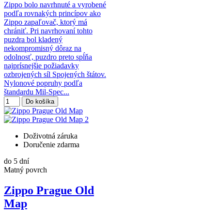
Zippo bolo navrhnuté a vyrobené
podľa rovnakých princípov ako
Zippo zapaľovač, ktorý má
chrániť. Pri navrhovaní tohto
puzdra bol kladený
nekompromisný dôraz na
odolnosť, puzdro preto spĺňa
najprísnejšie požiadavky
ozbrojených síl Spojených štátov.
Nylonové popruhy podľa
štandardu Mil-Spec...
Do košíka
Doživotná záruka
Doručenie zdarma
do 5 dní
Matný povrch
Zippo Prague Old
Map