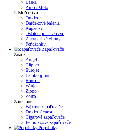
Láska
Auto / Moto
Prislušenstvo
Outdoor
Darčekové balenia
Kapsičky
Ostatné príslušenstvo
Zberateľské vitríny
Peňaženky
Zapaľovače
Značka
Angel
Clipper
Eurojet
Lamborghini
Ronson
Winjet
Zippo
Zorro
Zameranie
Fajkové zapaľovače
Do domácnosti
Cigarové zapaľovače
Jednorazové zapaľovače
Popolníky