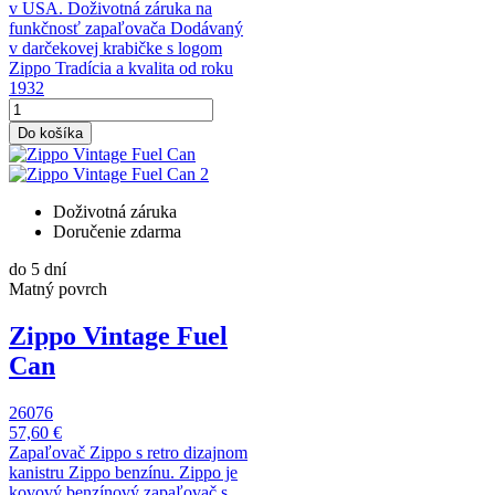
v USA. Doživotná záruka na
funkčnosť zapaľovača Dodávaný
v darčekovej krabičke s logom
Zippo Tradícia a kvalita od roku
1932
Do košíka
Doživotná záruka
Doručenie zdarma
do 5 dní
Matný povrch
Zippo Vintage Fuel
Can
26076
57,60 €
Zapaľovač Zippo s retro dizajnom
kanistru Zippo benzínu. Zippo je
kovový benzínový zapaľovač s