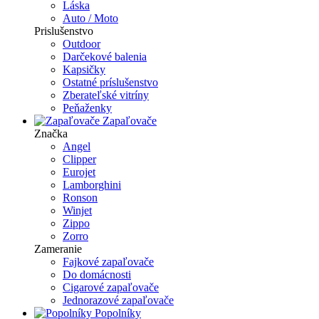
Láska
Auto / Moto
Prislušenstvo
Outdoor
Darčekové balenia
Kapsičky
Ostatné príslušenstvo
Zberateľské vitríny
Peňaženky
Zapaľovače
Značka
Angel
Clipper
Eurojet
Lamborghini
Ronson
Winjet
Zippo
Zorro
Zameranie
Fajkové zapaľovače
Do domácnosti
Cigarové zapaľovače
Jednorazové zapaľovače
Popolníky