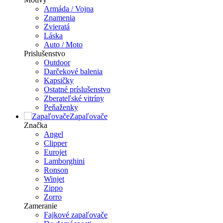
Armáda / Vojna
Znamenia
Zvieratá
Láska
Auto / Moto
Prislušenstvo
Outdoor
Darčekové balenia
Kapsičky
Ostatné príslušenstvo
Zberateľské vitríny
Peňaženky
Zapaľovače
Značka
Angel
Clipper
Eurojet
Lamborghini
Ronson
Winjet
Zippo
Zorro
Zameranie
Fajkové zapaľovače