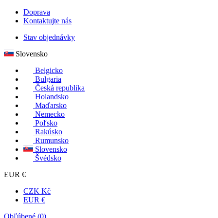
Doprava
Kontaktujte nás
Stav objednávky
Slovensko
Belgicko
Bulgaria
Česká republika
Holandsko
Maďarsko
Nemecko
Poľsko
Rakúsko
Rumunsko
Slovensko
Švédsko
EUR €
CZK Kč
EUR €
Obľúbené (
0
)