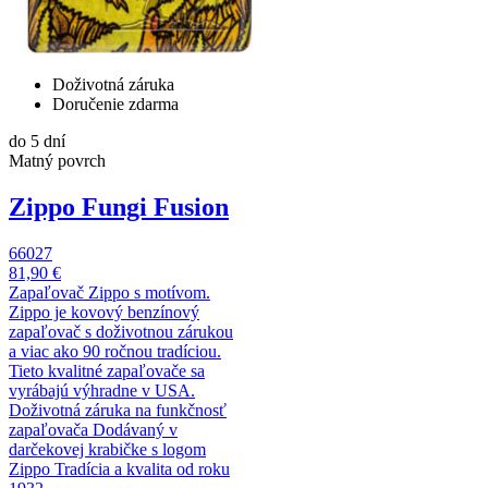
Doživotná záruka
Doručenie zdarma
do 5 dní
Matný povrch
Zippo Fungi Fusion
66027
81,90 €
Zapaľovač Zippo s motívom.
Zippo je kovový benzínový
zapaľovač s doživotnou zárukou
a viac ako 90 ročnou tradíciou.
Tieto kvalitné zapaľovače sa
vyrábajú výhradne v USA.
Doživotná záruka na funkčnosť
zapaľovača Dodávaný v
darčekovej krabičke s logom
Zippo Tradícia a kvalita od roku