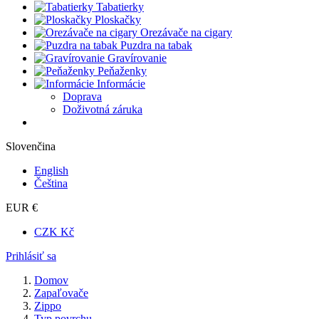
Tabatierky
Ploskačky
Orezávače na cigary
Puzdra na tabak
Gravírovanie
Peňaženky
Informácie
Doprava
Doživotná záruka
Slovenčina
English
Čeština
EUR €
CZK Kč
Prihlásiť sa
Domov
Zapaľovače
Zippo
Typ povrchu