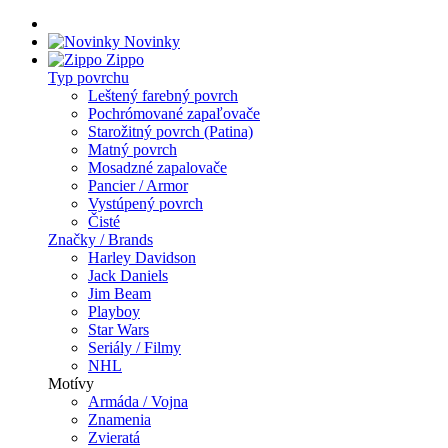
Novinky
Zippo
Typ povrchu
Leštený farebný povrch
Pochrómované zapaľovače
Starožitný povrch (Patina)
Matný povrch
Mosadzné zapalovače
Pancier / Armor
Vystúpený povrch
Čisté
Značky / Brands
Harley Davidson
Jack Daniels
Jim Beam
Playboy
Star Wars
Seriály / Filmy
NHL
Motívy
Armáda / Vojna
Znamenia
Zvieratá