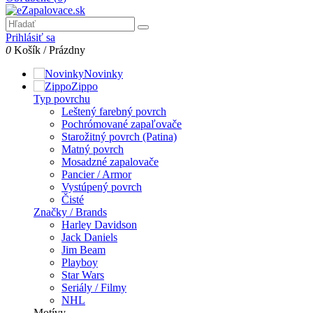
Prihlásiť sa
0
Košík
/
Prázdny
Novinky
Zippo
Typ povrchu
Leštený farebný povrch
Pochrómované zapaľovače
Starožitný povrch (Patina)
Matný povrch
Mosadzné zapalovače
Pancier / Armor
Vystúpený povrch
Čisté
Značky / Brands
Harley Davidson
Jack Daniels
Jim Beam
Playboy
Star Wars
Seriály / Filmy
NHL
Motívy