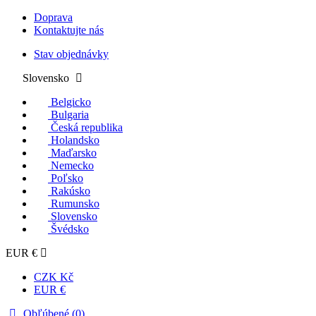
Doprava
Kontaktujte nás
Stav objednávky
Slovensko
Belgicko
Bulgaria
Česká republika
Holandsko
Maďarsko
Nemecko
Poľsko
Rakúsko
Rumunsko
Slovensko
Švédsko
EUR €
CZK Kč
EUR €
Obľúbené (
0
)