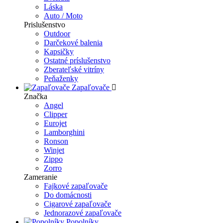
Láska
Auto / Moto
Prislušenstvo
Outdoor
Darčekové balenia
Kapsičky
Ostatné príslušenstvo
Zberateľské vitríny
Peňaženky
Zapaľovače
Značka
Angel
Clipper
Eurojet
Lamborghini
Ronson
Winjet
Zippo
Zorro
Zameranie
Fajkové zapaľovače
Do domácnosti
Cigarové zapaľovače
Jednorazové zapaľovače
Popolníky