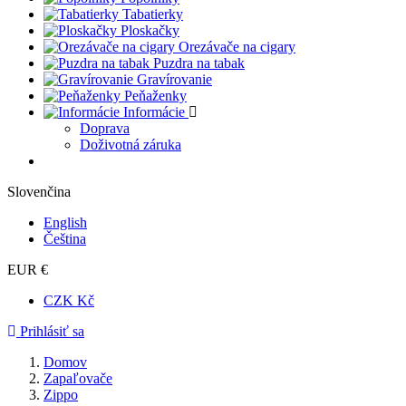
Tabatierky
Ploskačky
Orezávače na cigary
Puzdra na tabak
Gravírovanie
Peňaženky
Informácie
Doprava
Doživotná záruka
Slovenčina
English
Čeština
EUR €
CZK Kč
Prihlásiť sa
Domov
Zapaľovače
Zippo