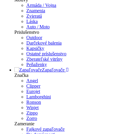
Armáda / Vojna
Znamenia
Zvieratá
Láska
Auto / Moto
Prislušenstvo
Outdoor
Darčekové balenia
Kapsičky
Ostatné príslušenstvo
Zberateľské vitríny
Peňaženky
Zapaľovače
Značka
Angel
Clipper
Eurojet
Lamborghini
Ronson
Winjet
Zippo
Zorro
Zameranie
Fajkové zapaľovače