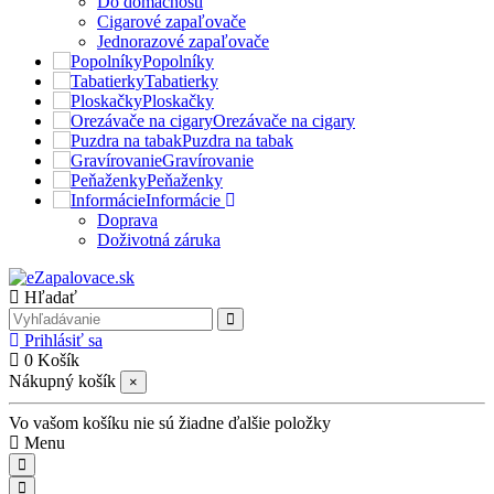
Do domácnosti
Cigarové zapaľovače
Jednorazové zapaľovače
Popolníky
Tabatierky
Ploskačky
Orezávače na cigary
Puzdra na tabak
Gravírovanie
Peňaženky
Informácie
Doprava
Doživotná záruka
Hľadať
Prihlásiť sa
0
Košík
Nákupný košík
×
Vo vašom košíku nie sú žiadne ďalšie položky
Menu