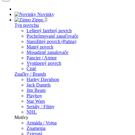
Novinky
Zippo
Typ povrchu
Leštený farebný povrch
Pochrómované zapaľovače
Starožitný povrch (Patina)
Matný povrch
Mosadzné zapalovače
Pancier / Armor
Vystúpený povrch
Čisté
Značky / Brands
Harley Davidson
Jack Daniels
Jim Beam
Playboy
Star Wars
Seriály / Filmy
NHL
Motívy
Armáda / Vojna
Znamenia
Zvieratá