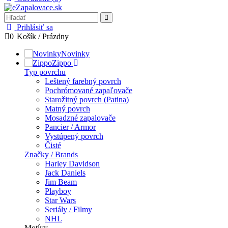
Prihlásiť sa
0
Košík
/
Prázdny
Novinky
Zippo
Typ povrchu
Leštený farebný povrch
Pochrómované zapaľovače
Starožitný povrch (Patina)
Matný povrch
Mosadzné zapalovače
Pancier / Armor
Vystúpený povrch
Čisté
Značky / Brands
Harley Davidson
Jack Daniels
Jim Beam
Playboy
Star Wars
Seriály / Filmy
NHL
Motívy