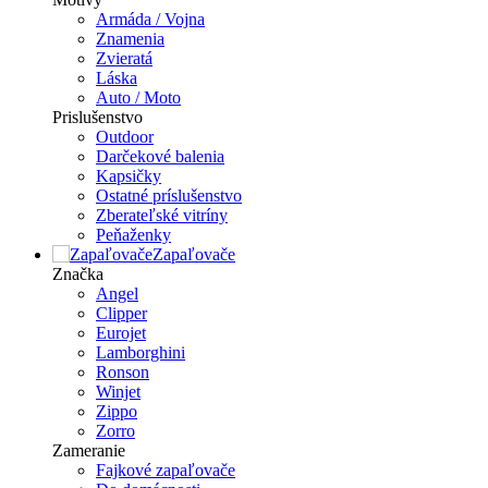
Armáda / Vojna
Znamenia
Zvieratá
Láska
Auto / Moto
Prislušenstvo
Outdoor
Darčekové balenia
Kapsičky
Ostatné príslušenstvo
Zberateľské vitríny
Peňaženky
Zapaľovače
Značka
Angel
Clipper
Eurojet
Lamborghini
Ronson
Winjet
Zippo
Zorro
Zameranie
Fajkové zapaľovače