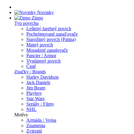
Novinky
Zippo
Typ povrchu
Leštený farebný povrch
Pochrómované zapaľovače
Starožitný povrch (Patina)
Matný povrch
Mosadzné zapalovače
Pancier / Armor
Vystúpený povrch
Čisté
Značky / Brands
Harley Davidson
Jack Daniels
Jim Beam
Playboy
Star Wars
Seriály / Filmy
NHL
Motívy
Armáda / Vojna
Znamenia
Zvieratá