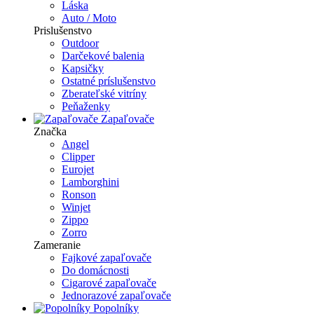
Láska
Auto / Moto
Prislušenstvo
Outdoor
Darčekové balenia
Kapsičky
Ostatné príslušenstvo
Zberateľské vitríny
Peňaženky
Zapaľovače
Značka
Angel
Clipper
Eurojet
Lamborghini
Ronson
Winjet
Zippo
Zorro
Zameranie
Fajkové zapaľovače
Do domácnosti
Cigarové zapaľovače
Jednorazové zapaľovače
Popolníky