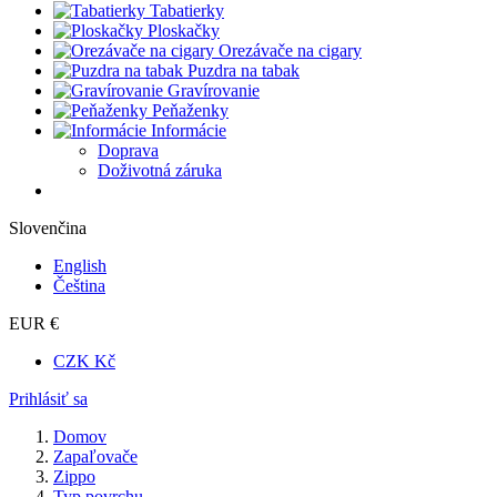
Tabatierky
Ploskačky
Orezávače na cigary
Puzdra na tabak
Gravírovanie
Peňaženky
Informácie
Doprava
Doživotná záruka
Slovenčina
English
Čeština
EUR €
CZK Kč
Prihlásiť sa
Domov
Zapaľovače
Zippo
Typ povrchu