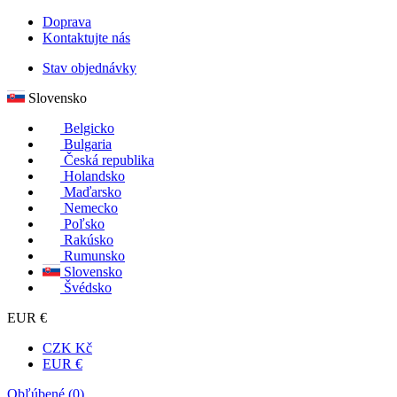
Doprava
Kontaktujte nás
Stav objednávky
Slovensko
Belgicko
Bulgaria
Česká republika
Holandsko
Maďarsko
Nemecko
Poľsko
Rakúsko
Rumunsko
Slovensko
Švédsko
EUR €
CZK Kč
EUR €
Obľúbené (
0
)