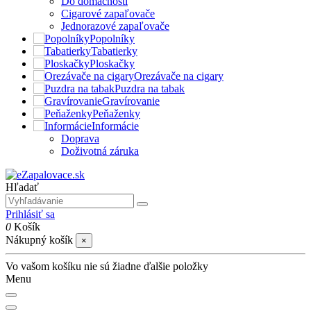
Do domácnosti
Cigarové zapaľovače
Jednorazové zapaľovače
Popolníky
Tabatierky
Ploskačky
Orezávače na cigary
Puzdra na tabak
Gravírovanie
Peňaženky
Informácie
Doprava
Doživotná záruka
Hľadať
Prihlásiť sa
0
Košík
Nákupný košík
×
Vo vašom košíku nie sú žiadne ďalšie položky
Menu