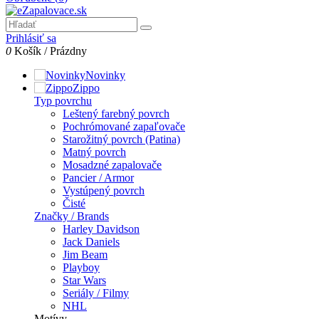
Prihlásiť sa
0
Košík
/
Prázdny
Novinky
Zippo
Typ povrchu
Leštený farebný povrch
Pochrómované zapaľovače
Starožitný povrch (Patina)
Matný povrch
Mosadzné zapalovače
Pancier / Armor
Vystúpený povrch
Čisté
Značky / Brands
Harley Davidson
Jack Daniels
Jim Beam
Playboy
Star Wars
Seriály / Filmy
NHL
Motívy