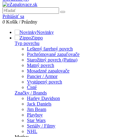
Prihlásiť sa
0
Košík
/
Prázdny
Novinky
Zippo
Typ povrchu
Leštený farebný povrch
Pochrómované zapaľovače
Starožitný povrch (Patina)
Matný povrch
Mosadzné zapalovače
Pancier / Armor
Vystúpený povrch
Čisté
Značky / Brands
Harley Davidson
Jack Daniels
Jim Beam
Playboy
Star Wars
Seriály / Filmy
NHL
Motívy