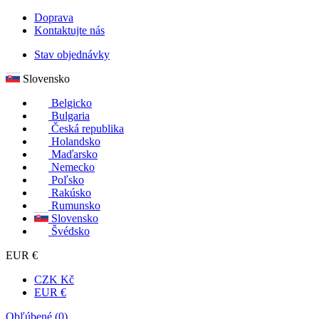
Doprava
Kontaktujte nás
Stav objednávky
Slovensko
Belgicko
Bulgaria
Česká republika
Holandsko
Maďarsko
Nemecko
Poľsko
Rakúsko
Rumunsko
Slovensko
Švédsko
EUR €
CZK Kč
EUR €
Obľúbené (
0
)