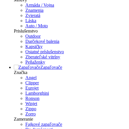
Armáda / Vojna
Znamenia
Zvieratá
Láska
Auto / Moto
Prislušenstvo
Outdoor
Darčekové balenia
Kapsičky
Ostatné príslušenstvo
Zberateľské vitríny
Peňaženky
Zapaľovače
Značka
Angel
Clipper
Eurojet
Lamborghini
Ronson
Winjet
Zippo
Zorro
Zameranie
Fajkové zapaľovače