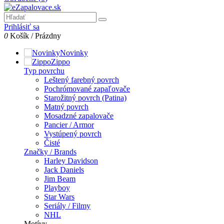
Prihlásiť sa
0
Košík
/
Prázdny
Novinky
Zippo
Typ povrchu
Leštený farebný povrch
Pochrómované zapaľovače
Starožitný povrch (Patina)
Matný povrch
Mosadzné zapalovače
Pancier / Armor
Vystúpený povrch
Čisté
Značky / Brands
Harley Davidson
Jack Daniels
Jim Beam
Playboy
Star Wars
Seriály / Filmy
NHL
Motívy