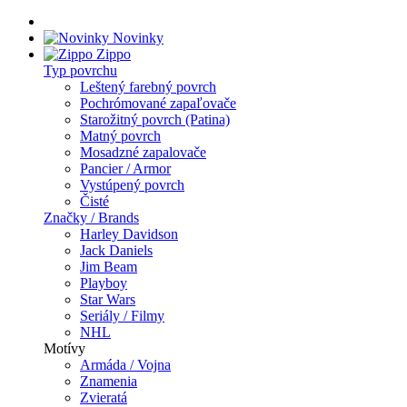
Novinky
Zippo
Typ povrchu
Leštený farebný povrch
Pochrómované zapaľovače
Starožitný povrch (Patina)
Matný povrch
Mosadzné zapalovače
Pancier / Armor
Vystúpený povrch
Čisté
Značky / Brands
Harley Davidson
Jack Daniels
Jim Beam
Playboy
Star Wars
Seriály / Filmy
NHL
Motívy
Armáda / Vojna
Znamenia
Zvieratá