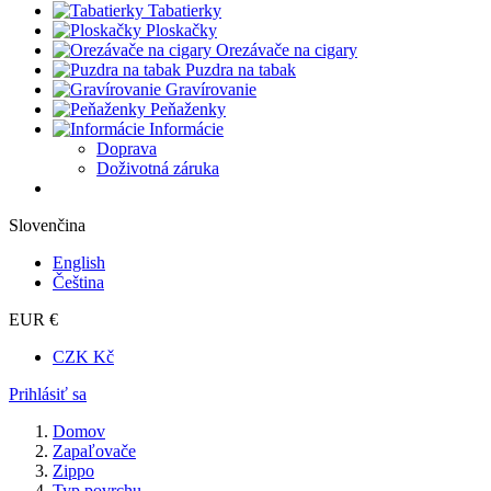
Tabatierky
Ploskačky
Orezávače na cigary
Puzdra na tabak
Gravírovanie
Peňaženky
Informácie
Doprava
Doživotná záruka
Slovenčina
English
Čeština
EUR €
CZK Kč
Prihlásiť sa
Domov
Zapaľovače
Zippo
Typ povrchu