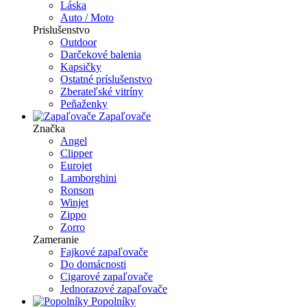
Láska
Auto / Moto
Prislušenstvo
Outdoor
Darčekové balenia
Kapsičky
Ostatné príslušenstvo
Zberateľské vitríny
Peňaženky
Zapaľovače
Značka
Angel
Clipper
Eurojet
Lamborghini
Ronson
Winjet
Zippo
Zorro
Zameranie
Fajkové zapaľovače
Do domácnosti
Cigarové zapaľovače
Jednorazové zapaľovače
Popolníky