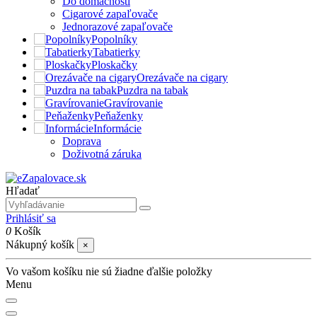
Do domácnosti
Cigarové zapaľovače
Jednorazové zapaľovače
Popolníky
Tabatierky
Ploskačky
Orezávače na cigary
Puzdra na tabak
Gravírovanie
Peňaženky
Informácie
Doprava
Doživotná záruka
Hľadať
Prihlásiť sa
0
Košík
Nákupný košík
×
Vo vašom košíku nie sú žiadne ďalšie položky
Menu