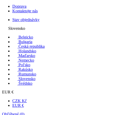
Doprava
Kontaktujte nás
Stav objednávky
Slovensko
Belgicko
Bulgaria
Česká republika
Holandsko
Maďarsko
Nemecko
Poľsko
Rakúsko
Rumunsko
Slovensko
Švédsko
EUR €
CZK Kč
EUR €
Obľúbené (
0
)