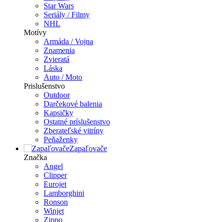
Star Wars
Seriály / Filmy
NHL
Motívy
Armáda / Vojna
Znamenia
Zvieratá
Láska
Auto / Moto
Prislušenstvo
Outdoor
Darčekové balenia
Kapsičky
Ostatné príslušenstvo
Zberateľské vitríny
Peňaženky
Zapaľovače
Značka
Angel
Clipper
Eurojet
Lamborghini
Ronson
Winjet
Zippo