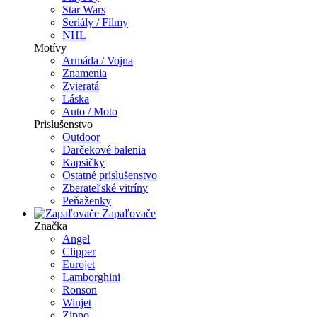
Star Wars
Seriály / Filmy
NHL
Motívy
Armáda / Vojna
Znamenia
Zvieratá
Láska
Auto / Moto
Prislušenstvo
Outdoor
Darčekové balenia
Kapsičky
Ostatné príslušenstvo
Zberateľské vitríny
Peňaženky
Zapaľovače
Značka
Angel
Clipper
Eurojet
Lamborghini
Ronson
Winjet
Zippo