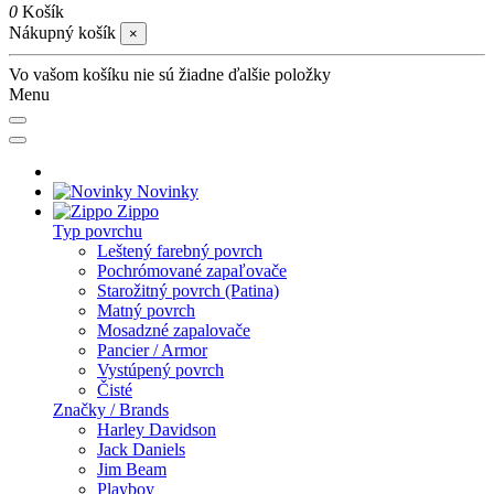
0
Košík
Nákupný košík
×
Vo vašom košíku nie sú žiadne ďalšie položky
Menu
Novinky
Zippo
Typ povrchu
Leštený farebný povrch
Pochrómované zapaľovače
Starožitný povrch (Patina)
Matný povrch
Mosadzné zapalovače
Pancier / Armor
Vystúpený povrch
Čisté
Značky / Brands
Harley Davidson
Jack Daniels
Jim Beam
Playboy