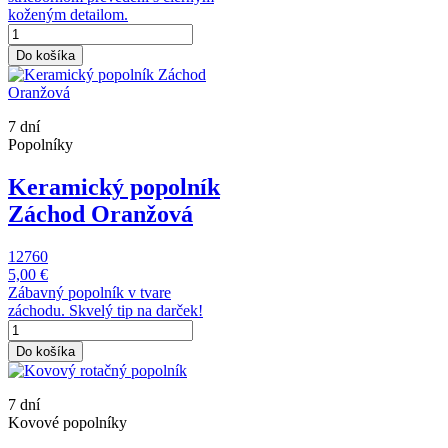
koženým detailom.
Do košíka
7 dní
Popolníky
Keramický popolník
Záchod Oranžová
12760
5,00 €
Zábavný popolník v tvare
záchodu. Skvelý tip na darček!
Do košíka
7 dní
Kovové popolníky