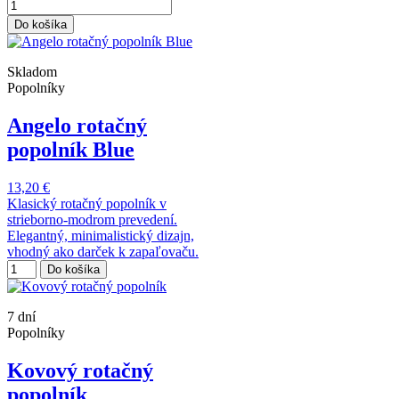
Do košíka
Skladom
Popolníky
Angelo rotačný
popolník Blue
13,20 €
Klasický rotačný popolník v
strieborno-modrom prevedení.
Elegantný, minimalistický dizajn,
vhodný ako darček k zapaľovaču.
Do košíka
7 dní
Popolníky
Kovový rotačný
popolník