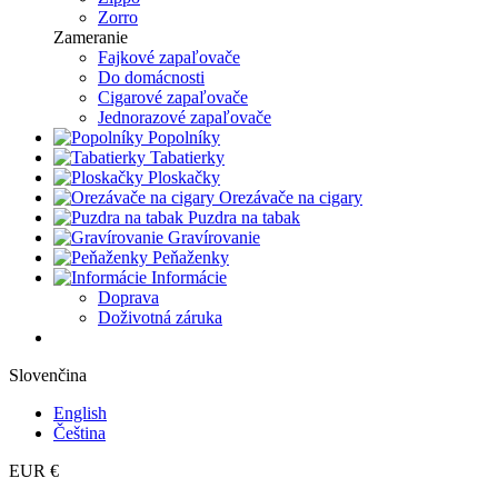
Zorro
Zameranie
Fajkové zapaľovače
Do domácnosti
Cigarové zapaľovače
Jednorazové zapaľovače
Popolníky
Tabatierky
Ploskačky
Orezávače na cigary
Puzdra na tabak
Gravírovanie
Peňaženky
Informácie
Doprava
Doživotná záruka
Slovenčina
English
Čeština
EUR €