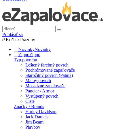
Prihlásiť sa
0
Košík
/
Prázdny
Novinky
Zippo
Typ povrchu
Leštený farebný povrch
Pochrómované zapaľovače
Starožitný povrch (Patina)
Matný povrch
Mosadzné zapalovače
Pancier / Armor
Vystúpený povrch
Čisté
Značky / Brands
Harley Davidson
Jack Daniels
Jim Beam
Playboy