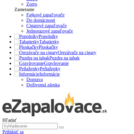
Zorro
Zameranie
Fajkové zapaľovače
Do domácnosti
Cigarové zapaľovače
Jednorazové zapaľovače
Popolníky
Tabatierky
Ploskačky
Orezávače na cigary
Puzdra na tabak
Gravírovanie
Peňaženky
Informácie
Doprava
Doživotná záruka
Hľadať
Prihlásiť sa