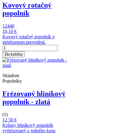
Kovový rotačný
popolník
12440
10,10 €
Kovový rotačný popolník v
striebornom prevedení.
Do košíka
Skladom
Popolníky
Frézovaný hliníkový
popolník - zlatá
(1)
12,50 €
Krásny hliníkový popolník
vyfrézovaný z jedného kusa