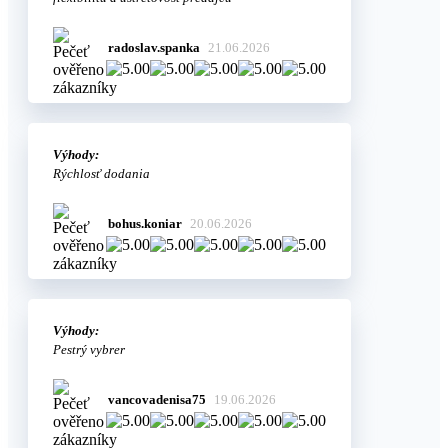
radoslav.spanka
21.06.2026
Výhody:
Rýchlosť dodania
bohus.koniar
20.06.2026
Výhody:
Pestrý vybrer
vancovadenisa75
19.06.2026