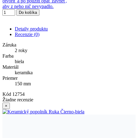
otvoriť a po použití opäť zavrieť,
aby z neho nič nevypadlo.
Do košíka
Detaily produktu
Recenzie
(0)
Záruka
2 roky
Farba
biela
Materiál
keramika
Priemer
150 mm
Kód
12754
Žiadne recenzie
×