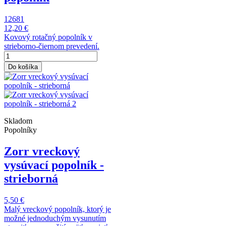
12681
12,20 €
Kovový rotačný popolník v
strieborno-čiernom prevedení.
Do košíka
Skladom
Popolníky
Zorr vreckový
vysúvací popolník -
strieborná
5,50 €
Malý vreckový popolník, ktorý je
možné jednoduchým vysunutím