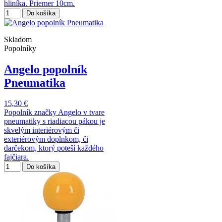
hliníka. Priemer 10cm.
Do košíka
Skladom
Popolníky
Angelo popolník
Pneumatika
15,30 €
Popolník značky Angelo v tvare
pneumatiky s riadiacou pákou je
skvelým interiérovým či
exteriérovým doplnkom, či
darčekom, ktorý poteší každého
fajčiara.
Do košíka