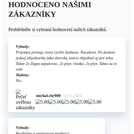
HODNOCENO NAŠIMI
ZÁKAZNÍKY
Prohlédněte si vybraná hodnocení našich zákazníků.
Výhody:
Prijemny pristup, extra rychle dodanie. Navykove. Po dodani
jednej objednavky (ako darcek), som si objednal aj pre seba.
Takze 2x Zippo zapalovac, 2x plyn. vlozka, 2x plyn. Takto sa to
robi
Slabiny:
Nic
michal.cbr900
12.07.2026
Výhody:
flexibilitu a ustretovost predajcu