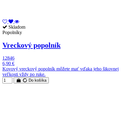
Skladom
Popolníky
Vreckový popolník
12846
6,90 €
Kovový vreckový popolník môžete mať vďaka jeho šikovnej
veľkosti vždy po ruke.
Do košíka