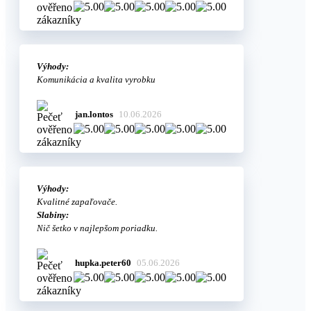
Výhody:
Komunikácia a kvalita vyrobku
jan.lontos
10.06.2026
Výhody:
Kvalitné zapaľovače.
Slabiny:
Nič šetko v najlepšom poriadku.
hupka.peter60
05.06.2026