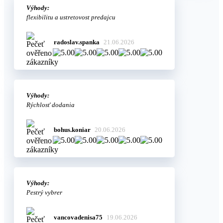
Výhody:
flexibilitu a ustretovost predajcu
radoslav.spanka
21.06.2026
Výhody:
Rýchlosť dodania
bohus.koniar
20.06.2026
Výhody:
Pestrý vybrer
vancovadenisa75
19.06.2026