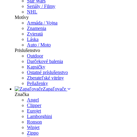
Star Wars
Seriály / Filmy
NHL
Motívy
Armáda / Vojna
Znamenia
Zvieratá
Láska
Auto / Moto
Prislušenstvo
Outdoor
Darčekové balenia
Kapsičky
Ostatné príslušenstvo
Zberateľské vitríny
Peňaženky
Zapaľovače
Značka
Angel
Clipper
Eurojet
Lamborghini
Ronson
Winjet
Zippo