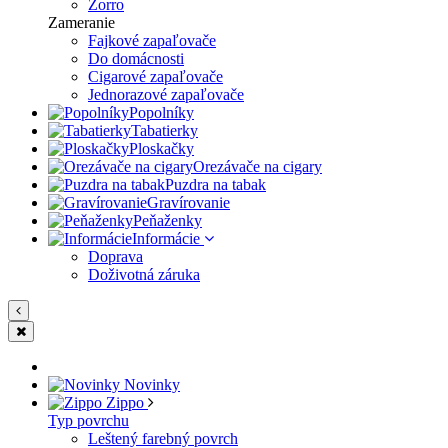
Zorro
Zameranie
Fajkové zapaľovače
Do domácnosti
Cigarové zapaľovače
Jednorazové zapaľovače
Popolníky
Tabatierky
Ploskačky
Orezávače na cigary
Puzdra na tabak
Gravírovanie
Peňaženky
Informácie
Doprava
Doživotná záruka
Novinky
Zippo
Typ povrchu
Leštený farebný povrch