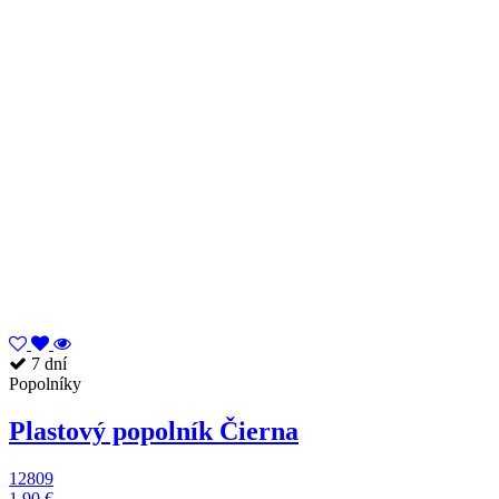
7 dní
Popolníky
Plastový popolník Čierna
12809
1,90 €