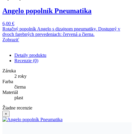
Angelo popolník Pneumatika
6,00 €
Rotačný popolník Angelo s dizajnom pneumatiky. Dostupný v
dvoch farebných prevedeniach: červená a čierna.
Zobraziť
Detaily produktu
Recenzie
(0)
Záruka
2 roky
Farba
čierna
Materiál
plast
Žiadne recenzie
×