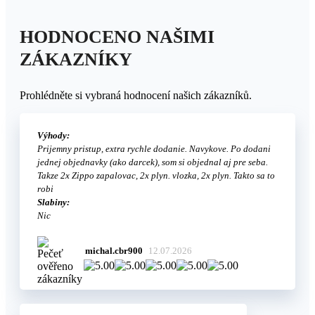
HODNOCENO NAŠIMI
ZÁKAZNÍKY
Prohlédněte si vybraná hodnocení našich zákazníků.
Výhody:
Prijemny pristup, extra rychle dodanie. Navykove. Po dodani
jednej objednavky (ako darcek), som si objednal aj pre seba.
Takze 2x Zippo zapalovac, 2x plyn. vlozka, 2x plyn. Takto sa to
robi
Slabiny:
Nic
michal.cbr900
12.07.2026