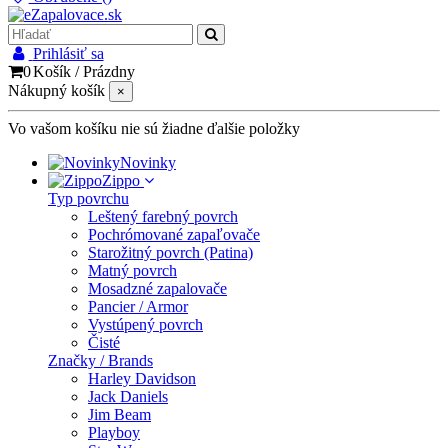
Prihlásiť sa
0
Košík
/
Prázdny
Nákupný košík
×
Vo vašom košíku nie sú žiadne ďalšie položky
Novinky
Zippo
Typ povrchu
Leštený farebný povrch
Pochrómované zapaľovače
Starožitný povrch (Patina)
Matný povrch
Mosadzné zapalovače
Pancier / Armor
Vystúpený povrch
Čisté
Značky / Brands
Harley Davidson
Jack Daniels
Jim Beam
Playboy