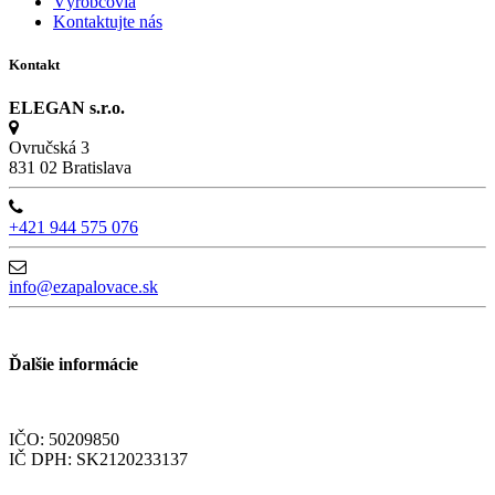
Výrobcovia
Kontaktujte nás
Kontakt
ELEGAN s.r.o.
Ovručská 3
831 02 Bratislava
+421 944 575 076
info@ezapalovace.sk
Ďalšie informácie
IČO: 50209850
IČ DPH: SK2120233137