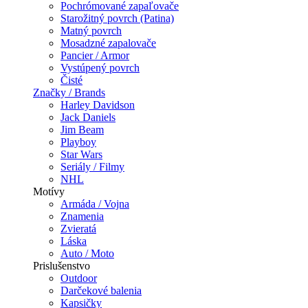
Pochrómované zapaľovače
Starožitný povrch (Patina)
Matný povrch
Mosadzné zapalovače
Pancier / Armor
Vystúpený povrch
Čisté
Značky / Brands
Harley Davidson
Jack Daniels
Jim Beam
Playboy
Star Wars
Seriály / Filmy
NHL
Motívy
Armáda / Vojna
Znamenia
Zvieratá
Láska
Auto / Moto
Prislušenstvo
Outdoor
Darčekové balenia
Kapsičky