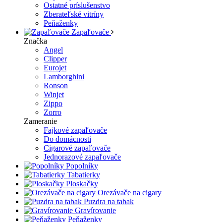
Ostatné príslušenstvo
Zberateľské vitríny
Peňaženky
Zapaľovače
Značka
Angel
Clipper
Eurojet
Lamborghini
Ronson
Winjet
Zippo
Zorro
Zameranie
Fajkové zapaľovače
Do domácnosti
Cigarové zapaľovače
Jednorazové zapaľovače
Popolníky
Tabatierky
Ploskačky
Orezávače na cigary
Puzdra na tabak
Gravírovanie
Peňaženky