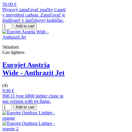
59.00 €
Plynový zapaľovač značky Caseti
v prevedení carbon. Zapaľovač je
dodávaný v darčekovej krabičke.
Add to cart
Skladom
Gas lighters
Eurojet Austria
Wide - Anthrazit Jet
(4)
9.90 €
IMCO type 6800 lighter clone in
gas version with jet flame.
Add to cart