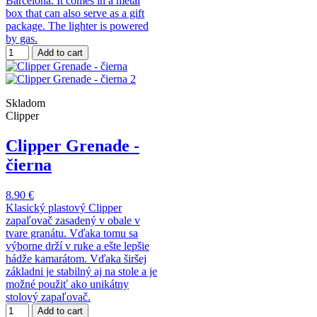
Barcelona. It comes in a metal
box that can also serve as a gift
package. The lighter is powered
by gas.
Add to cart
Skladom
Clipper
Clipper Grenade -
čierna
8.90 €
Klasický plastový Clipper
zapaľovač zasadený v obale v
tvare granátu. Vďaka tomu sa
výborne drží v ruke a ešte lepšie
hádže kamarátom. Vďaka širšej
základni je stabilný aj na stole a je
možné použiť ako unikátny
stolový zapaľovač.
Add to cart