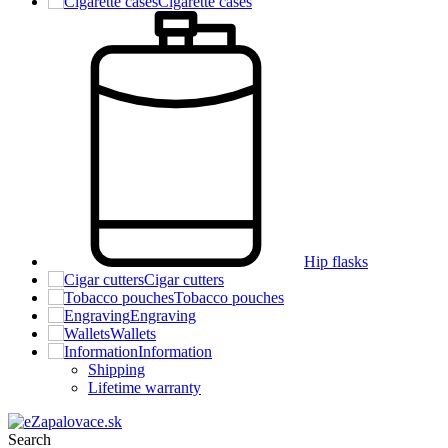
Cigarette cases
Hip flasks
Cigar cutters
Tobacco pouches
Engraving
Wallets
Information
Shipping
Lifetime warranty
Search