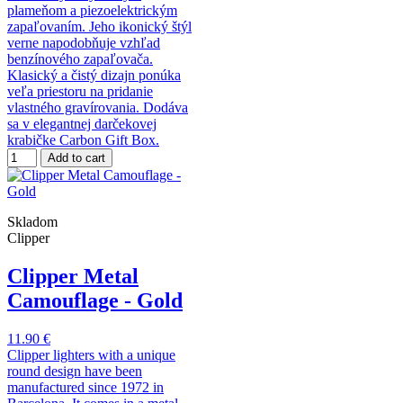
plameňom a piezoelektrickým
zapaľovaním. Jeho ikonický štýl
verne napodobňuje vzhľad
benzínového zapaľovača.
Klasický a čistý dizajn ponúka
veľa priestoru na pridanie
vlastného gravírovania. Dodáva
sa v elegantnej darčekovej
krabičke Carbon Gift Box.
Add to cart
Skladom
Clipper
Clipper Metal
Camouflage - Gold
11.90 €
Clipper lighters with a unique
round design have been
manufactured since 1972 in