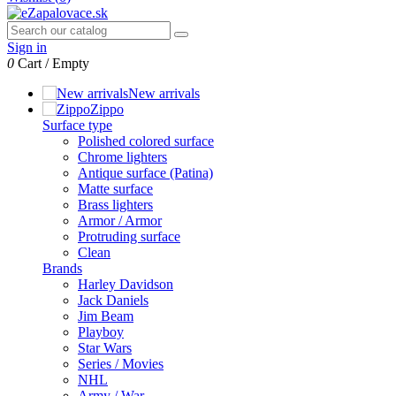
Sign in
0
Cart
/
Empty
New arrivals
Zippo
Surface type
Polished colored surface
Chrome lighters
Antique surface (Patina)
Matte surface
Brass lighters
Armor / Armor
Protruding surface
Clean
Brands
Harley Davidson
Jack Daniels
Jim Beam
Playboy
Star Wars
Series / Movies
NHL
Army / War