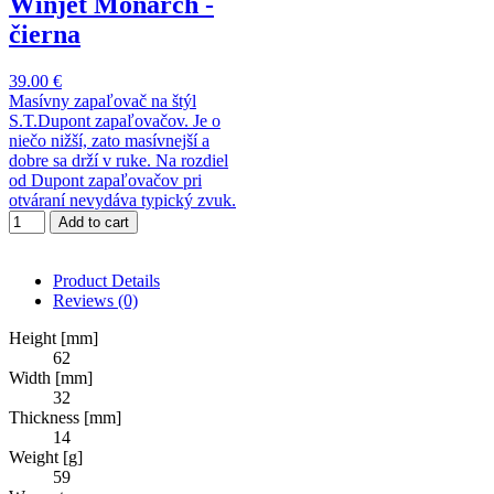
Winjet Monarch -
čierna
39.00 €
Masívny zapaľovač na štýl
S.T.Dupont zapaľovačov. Je o
niečo nižší, zato masívnejší a
dobre sa drží v ruke. Na rozdiel
od Dupont zapaľovačov pri
otváraní nevydáva typický zvuk.
Add to cart
Product Details
Reviews
(0)
Height [mm]
62
Width [mm]
32
Thickness [mm]
14
Weight [g]
59