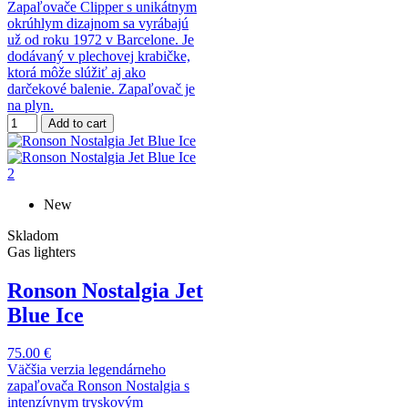
Zapaľovače Clipper s unikátnym
okrúhlym dizajnom sa vyrábajú
už od roku 1972 v Barcelone. Je
dodávaný v plechovej krabičke,
ktorá môže slúžiť aj ako
darčekové balenie. Zapaľovač je
na plyn.
Add to cart
New
Skladom
Gas lighters
Ronson Nostalgia Jet
Blue Ice
75.00 €
Väčšia verzia legendárneho
zapaľovača Ronson Nostalgia s
intenzívnym tryskovým