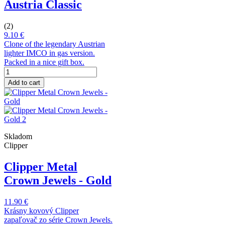
Austria Classic
(2)
9.10 €
Clone of the legendary Austrian
lighter IMCO in gas version.
Packed in a nice gift box.
Add to cart
Skladom
Clipper
Clipper Metal
Crown Jewels - Gold
11.90 €
Krásny kovový Clipper
zapaľovač zo série Crown Jewels.