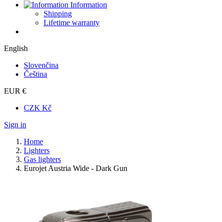
Information
Shipping
Lifetime warranty
English
Slovenčina
Čeština
EUR €
CZK Kč
Sign in
Home
Lighters
Gas lighters
Eurojet Austria Wide - Dark Gun