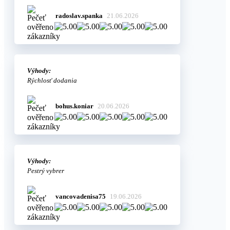
radoslav.spanka
21.06.2026
Výhody:
Rýchlosť dodania
bohus.koniar
20.06.2026
Výhody:
Pestrý vybrer
vancovadenisa75
19.06.2026