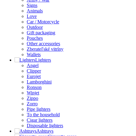
Signs
Animals
Love
Car / Motorcycle
Outdoor
Gift packaging
Pouches
Other accessories
Zberateľské vitríny
Wallets
Lighters
Angel
Clipper
Eurojet
Lamborghini
Ronson
Winjet
Zippo
Zorro
Pipe lighters
To the household
Cigar lighters
Disposable lighters
Ashtrays