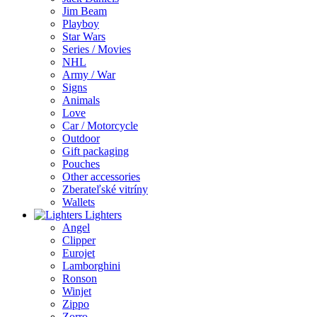
Jim Beam
Playboy
Star Wars
Series / Movies
NHL
Army / War
Signs
Animals
Love
Car / Motorcycle
Outdoor
Gift packaging
Pouches
Other accessories
Zberateľské vitríny
Wallets
Lighters
Angel
Clipper
Eurojet
Lamborghini
Ronson
Winjet
Zippo
Zorro