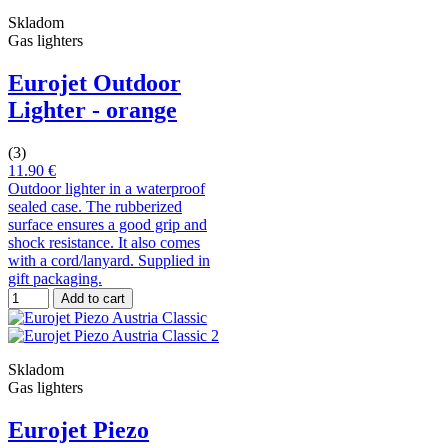
Skladom
Gas lighters
Eurojet Outdoor
Lighter - orange
(3)
11.90 €
Outdoor lighter in a waterproof
sealed case. The rubberized
surface ensures a good grip and
shock resistance. It also comes
with a cord/lanyard. Supplied in
gift packaging.
Add to cart
Skladom
Gas lighters
Eurojet Piezo